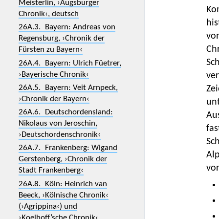
Meisterlin, ›Augsburger
Ko
Chronik‹, deutsch
his
26A.3. Bayern: Andreas von
vo
Regensburg, ›Chronik der
Chr
Fürsten zu Bayern‹
Sc
26A.4. Bayern: Ulrich Füetrer,
›Bayerische Chronik‹
ver
26A.5. Bayern: Veit Arnpeck,
Zei
›Chronik der Bayern‹
unt
26A.6. Deutschordensland:
Au
Nikolaus von Jeroschin,
fa
›Deutschordenschronik‹
Sch
26A.7. Frankenberg: Wigand
Al
Gerstenberg, ›Chronik der
vor
Stadt Frankenberg‹
26A.8. Köln: Heinrich van
Beeck, ›Kölnische Chronik‹
(›Agrippina‹) und
›Koelhoff’sche Chronik‹