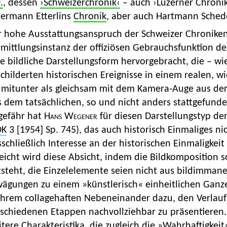
.
, dessen
›Schweizerchronik‹
– auch ›Luzerner Chronik
termann Etterlins
Chronik
, aber auch Hartmann Schedel
r hohe Ausstattungsanspruch der Schweizer Chroniken 
mittlungsinstanz der offiziösen Gebrauchsfunktion de
e bildliche Darstellungsform hervorgebracht, die – w
childerten historischen Ereignisse in einem realen, 
e mitunter als gleichsam mit dem Kamera-Auge aus de
 dem tatsächlichen, so und nicht anders stattgefunde
gefähr hat
Hans Wegener
für diesen Darstellungstyp de
DK
3 [1954] Sp. 745), das auch historisch Einmaliges ni
schließlich Interesse an der historischen Einmaligkei
eicht wird diese Absicht, indem die Bildkomposition s
steht, die Einzelelemente seien nicht aus bildimmanen
wägungen zu einem »künstlerisch« einheitlichen Gan
 ihrem collagehaften Nebeneinander dazu, den Verlauf
schiedenen Etappen nachvollziehbar zu präsentieren. 
tere Charakteristika, die zugleich die »Wahrhaftigkeit