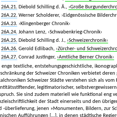
26A.21.
Diebold Schilling d. Ä.,
›Große Burgunderchro
26A.22.
Werner Scholderer, ›Eidgenössische Bilderchr
26A.23.
›Klingenberger Chronik‹
26A.24.
Johann Lenz, ›Schwabenkrieg-Chronik‹
26A.25.
Diebold Schilling d. J.,
›Schweizerchronik‹
26A.26.
Gerold Edlibach,
›Zürcher- und Schweizerchr
26A.27.
Conrad Justinger,
›Amtliche Berner Chronik‹
 enge textliche, entstehungsgeschichtliche, ikonograph
rschränkung der Schweizer Chroniken verbietet deren 
kalchroniken Schweizer Städte verstehen sich als vom
ntitätsstiftender, legitimatorischer, selbstvergewiss
pruch. Sie sind zudem materiell wie funktional eng v
zleischriftlichkeit der Stadt einerseits und den übri
d -überlieferung, jenen »Monumenten, Bildern, zur Sc
enischen Aufführungen […], in denen städtische Regie