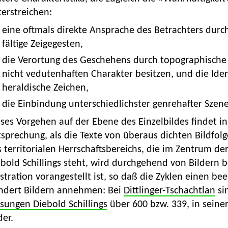
erstreichen:
eine oftmals direkte Ansprache des Betrachters durch
fältige Zeigegesten,
die Verortung des Geschehens durch topographische
nicht vedutenhaften Charakter besitzen, und die Ide
heraldische Zeichen,
die Einbindung unterschiedlichster genrehafter Szen
ses Vorgehen auf der Ebene des Einzelbildes findet in 
sprechung, als die Texte von überaus dichten Bildfol
 territorialen Herrschaftsbereichs, die im Zentrum d
bold Schillings steht, wird durchgehend von Bildern be
ustration vorangestellt ist, so daß die Zyklen einen
ndert Bildern annehmen: Bei
Dittlinger-Tschachtlan
sin
sungen Diebold Schillings
über 600 bzw. 339, in seine
der.