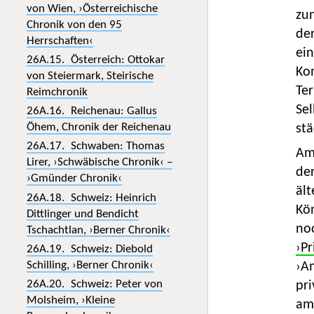
von Wien, ›Österreichische
zu
Chronik von den 95
der
Herrschaften‹
ei
26A.15. Österreich: Ottokar
Ko
von Steiermark, Steirische
Ter
Reimchronik
Se
26A.16. Reichenau: Gallus
Öhem, Chronik der Reichenau
stä
26A.17. Schwaben: Thomas
Am
Lirer, ›Schwäbische Chronik‹ –
der
›Gmünder Chronik‹
ält
26A.18. Schweiz: Heinrich
Kön
Dittlinger und Bendicht
noc
Tschachtlan, ›Berner Chronik‹
›Pr
26A.19. Schweiz: Diebold
Schilling, ›Berner Chronik‹
›Am
26A.20. Schweiz: Peter von
pri
Molsheim, ›Kleine
amt