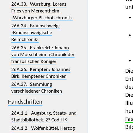
26A.33. Würzburg: Lorenz
unt
Fries von Mergentheim,
›Würzburger Bischofschronik‹
26A.34. Braunschweig:
›Braunschweigische
Reimchronik‹
26A.35. Frankreich: Johann
von Morschheim, ›Chronik der
französischen Könige‹
26A.36. Kempten: Johannes
Die
Birk, Kemptener Chroniken
Ent
26A.37. Sammlung
des
verschiedener Chroniken
Die
Handschriften
Ill
hu
26A.1.1. Augsburg, Staats- und
Fas
Stadtbibliothek, 2º Cod H 9
Bil
26A.1.2. Wolfenbüttel, Herzog