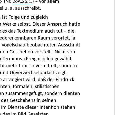
‹ (Nr.
26A.25.1.
) – vor allem
 u. a. ausschreibt.
ist Folge und zugleich
r Werke selbst. Dieser Anspruch hatte
ie es das Textmedium auch tut – die
wiedererkennbaren Raum verortet, ja
r Vogelschau beobachteten Ausschnitt
nen Geschehen vorstellt. Nicht von
n Terminus »Ereignisbild« gewählt
cht mehr topisch vermittelt, sondern
t und Unverwechselbarkeit zeigt.
o arrangiert wird, daß der Eindruck
ten, formalen, stilistischen
zen zusammengefügt, sondern dienten
 des Geschehens in seinen
Im Dienste dieser Intention stehen
« des im Bild Gezeigten