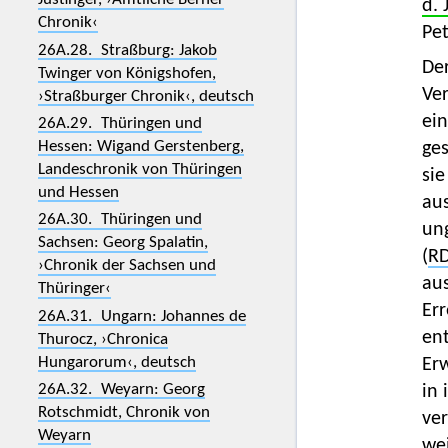
d. J
Chronik‹
Pe
26A.28. Straßburg: Jakob
De
Twinger von Königshofen,
Ver
›Straßburger Chronik‹, deutsch
ein
26A.29. Thüringen und
Hessen: Wigand Gerstenberg,
ges
Landeschronik von Thüringen
si
und Hessen
aus
26A.30. Thüringen und
un
Sachsen: Georg Spalatin,
(
R
›Chronik der Sachsen und
aus
Thüringer‹
Err
26A.31. Ungarn: Johannes de
ent
Thurocz, ›Chronica
Hungarorum‹, deutsch
Er
26A.32. Weyarn: Georg
in
Rotschmidt, Chronik von
ver
Weyarn
wei