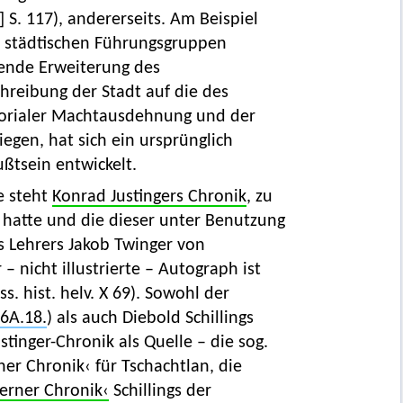
]
S. 117), andererseits. Am Beispiel
er städtischen Führungsgruppen
ende Erweiterung des
reibung der Stadt auf die des
itorialer Machtausdehnung und der
gen, hat sich ein ursprünglich
ßtsein entwickelt.
e steht
Konrad Justingers Chronik
, zu
 hatte und die dieser unter Benutzung
s Lehrers Jakob Twinger von
– nicht illustrierte – Autograph ist
. hist. helv. X 69). Sowohl der
6A.18.
) als auch Diebold Schillings
stinger-Chronik als Quelle – die sog.
ner Chronik‹ für Tschachtlan, die
erner Chronik‹
Schillings der