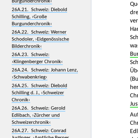
Burgunderchronik‹
Que
26A.21. Schweiz: Diebold
dr
Schilling, ›Große
ver
Burgunderchronik‹
Han
26A.22. Schweiz: Werner
Sch
Schodoler, ›Eidgenössische
was
Bilderchronik‹
Bu
26A.23. Schweiz:
›Klingenberger Chronik‹
Sch
26A.24. Schweiz: Johann Lenz,
Übe
›Schwabenkrieg‹
(Bu
26A.25. Schweiz: Diebold
he
Schilling d. J., ›Schweizer
Ch
Chronik‹
Jus
26A.26. Schweiz: Gerold
Au
Edlibach, ›Zürcher und
Schweizerchronik‹
Ch
26A.27. Schweiz: Conrad
Ed
Justinger, ›Amtliche Berner