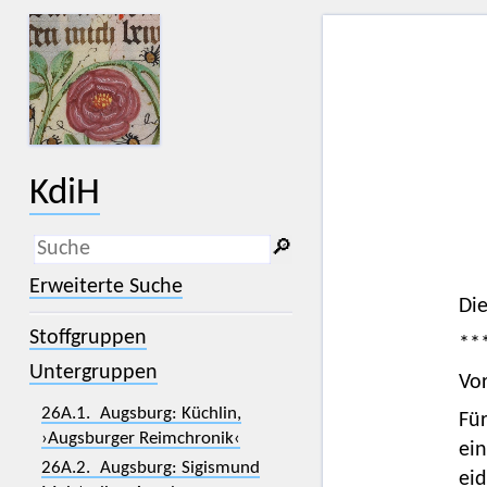
KdiH
🔎︎
_
(der Unterstrich) ist Platzhalter für
Erweiterte Suche
genau ein Zeichen.
Die
%
(das Prozentzeichen) ist Platzhalter
Stoffgruppen
für kein, ein oder mehr als ein
**
Zeichen.
Untergruppen
Vo
26A.1. Augsburg: Küchlin,
Für
›Augsburger Reimchronik‹
ein
26A.2. Augsburg: Sigismund
eid