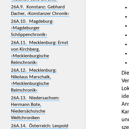
26A.9. Konstanz: Gebhard
Dacher, ›Konstanzer Chronik‹
26A.10. Magdeburg:
›Magdeburger
Schöppenchronik‹
26A.11. Mecklenburg: Ernst
von Kirchberg,
›Mecklenburgische
Reimchronik‹
26A.12. Mecklenburg:
Die
Nikolaus Marschalk,
Ve
›Mecklenburgische
Lo
Reimchronik‹
ide
26A.13. Niedersachsen:
Ans
Hermann Bote,
Niedersächsische
Kan
Weltchroniken
un
26A.14. Österreich: Leopold
sz