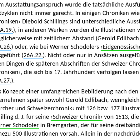
m Ausstattungsanspruch wurde die tatsächliche Ausf
dzyklen nicht immer gerecht. In einigen Chroniken wi
oniken‹ Diebold Schillings sind unterschiedliche Aus
A.19.
), in anderen Werken wurden die Illustrationen
glicherweise mit zeitlichem Abstand (Gerold Edlibach
A.26.
) oder, wie bei Werner Schodolers
›Eidgenössisch
geführt (
26A.22.
). Nicht oder nur in Ansätzen ausgef
en Dingen die späteren Abschriften der Schweizer Chr
oniken‹, die sich bis 17. Jahrhundert verfolgen lasse
A.27.
).
s Konzept einer umfangreichen Bebilderung nach den 
ernehmen später sowohl Gerold Edlibach, wenngleich
rcher und Schweizerchronik‹ mit 126 bzw. 177 Illustra
illing d. J. für seine
›Schweizer Chronik‹
von 1513, die 
rner Schodoler
in Bremgarten, der für seine dreibänd
ezu 500 Illustrationen vorsah. Allein in der nachdrück