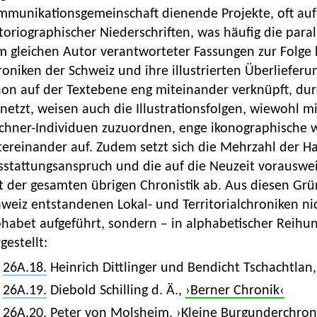
mmunikationsgemeinschaft dienende Projekte, oft auf
toriographischer Niederschriften, was häufig die paralle
m gleichen Autor verantworteter Fassungen zur Folge 
oniken der Schweiz und ihre illustrierten Überlieferu
hon auf der Textebene eng miteinander verknüpft, du
netzt, weisen auch die Illustrationsfolgen, wiewohl
chner-Individuen zuzuordnen, enge ikonographische wi
ereinander auf. Zudem setzt sich die Mehrzahl der Ha
sstattungsanspruch und die auf die Neuzeit vorauswei
st der gesamten übrigen Chronistik ab. Aus diesen Gr
weiz entstandenen Lokal- und Territorialchroniken nic
phabet aufgeführt, sondern – in alphabetischer Reih
gestellt:
26A.18.
Heinrich Dittlinger und Bendicht Tschachtlan
26A.19.
Diebold Schilling d. Ä.,
›Berner Chronik‹
26A.20.
Peter von Molsheim,
›Kleine Burgunderchron