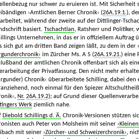
llenbezug nur schwer zu eruieren ist. Mit Sicherheit 
eibändigen ›Amtlichen Berner Chronik‹ (
26A.19.1.
), d
arbeitet, während der zweite auf der Dittlinger-Tscha
dschrift basiert.
Tschachtlan
, Ratsherr und Politiker,
illings Unternehmen, in das er in offiziellem Auftrag 
 sich gut am dritten Band zeigen läßt, zu dem in der
rgunderchronik‹
im Zürcher Ms. A 5 (
26A.19.21.
) eine 
lußband der amtlichen Chronik offenbart sich als eine
rarbeitung der Privatfassung. Den nicht mehr erhalte
rgunder) Chronik‹ überarbeitete Schilling, dabei den 
ranziehend, noch einmal für den Spiezer Altschulthe
ronik‹,
Nr.
26A.19.2
); auf Grund dieser Quellenverarbe
tingers Werk
ziemlich nahe.
f
Diebold Schillings d. Ä.
Chronik-Versionen stützen si
ronisten auch Peter von Molsheim mit seiner
›Kleine
libach mit seiner
›Zürcher- und Schweizerchronik‹
, ni