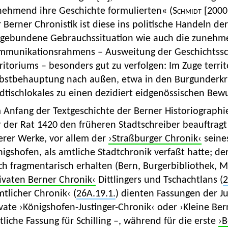
nehmend ihre Geschichte formulierten« (
Schmidt [2000
 Berner Chronistik ist diese ins politische Handeln d
ngebundene Gebrauchssituation wie auch die zunehm
mmunikationsrahmens – Ausweitung der Geschichtssch
ritoriums – besonders gut zu verfolgen: Im Zuge terr
lbstbehauptung nach außen, etwa in den Burgunderkrie
dtischlokales zu einen dezidiert eidgenössischen Bewu
 Anfang der Textgeschichte der Berner Historiographi
 der Rat 1420 den früheren Stadtschreiber beauftragt
erer Werke, vor allem der
›Straßburger Chronik‹
seine
igshofen, als amtliche Stadtchronik verfaßt hatte; der 
h fragmentarisch erhalten (Bern, Burgerbibliothek, Mss
ivaten Berner Chronik‹
Dittlingers und Tschachtlans (
2
tlicher Chronik‹ (
26A.19.1.
) dienten Fassungen der Ju
vate ›Königshofen-Justinger-Chronik‹ oder ›Kleine Ber
liche Fassung für Schilling –, während für die erste
›B