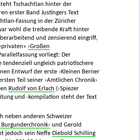
steht Tschachtlan hinter der
eren erster Band Justingers Text
chtlan-Fassung in der Züricher
 war wohl die treibende Kraft hinter
überarbeitend und zensierend eingriff,
 »privaten«
›Großen
Parallelfassung vorliegt: Der
 tendenziell ungleich patriotischere
nen Entwurf der erste ›Kleinen Berner
ersten Teil seiner ›Amtlichen Chronik‹
ißen
Rudolf von Erlach
(›Spiezer
itung und -kompilation steht der Text
ch neben anderen Schweizer
n Burgunderchronik‹
und Gerold
cht jedoch sein Neffe
Diebold Schilling