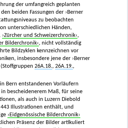
ührung der umfangreich geplanten
e den beiden Fassungen der ›Berner
stattungsniveaus zu beobachten
 von unterschiedlichen Händen,
,
›Zürcher und Schweizerchronik‹
,
er Bilderchronik‹
, nicht vollständig
ührte Bildzyklen kennzeichnen vor
oniken, insbesondere jene der ›Berner
n (Stoffgruppen
26A.18.
,
26A.19.
,
in Bern entstandenen Vorläufern
 in bescheidenerem Maß, für seine
tionen, als auch in Luzern Diebold
443 Illustrationen enthält, und
ige
›Eidgenössische Bilderchronik‹
lichen Präsenz der Bilder artikuliert