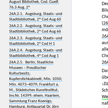
August Bibliothek, Cod. Guelf.
De
76.3 Aug. 2º
Bil
26A.2.1. Augsburg, Staats- und
Chr
Stadtbibliothek, 2º Cod Aug 60
(
26
26A.2.2. Augsburg, Staats- und
mö
Stadtbibliothek, 2º Cod Aug 66
26
26A.2.3. Augsburg, Staats- und
aus
Stadtbibliothek, 2º Cod H 1
all
26A.2.4. Augsburg, Staats- und
Chr
Stadtbibliothek, 4º Cod Aug 1
26
26A.2.5. Berlin, Staatliche
Museen – Preußischer
Da
Kulturbesitz,
üb
Kupferstichkabinett, Min. 1050;
›Zü
Min. 4073–4079; Frankfurt a.
Sch
M., Städelsches Kunstinstitut,
Inv.Nr. 14399; ehem. Haarlem,
We
Sammlung Franz Koenigs;
nah
Hamburg, Antiquariat Dr. Jörn