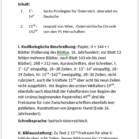
Inhalt:
r
1.
1
–
Sechs Privilegien für Österreich, übersetzt ins
v
14
Deutsche
ra
2.
15
–
Leopold von Wien, ›Österreichische Chronik
ra
142
von den 95 Herrschaften‹
I. Kodikologische Beschreibung:
Papier, II + 144 + I
Blätter (Foliierung des
Blotius
, 16. Jahrhundert; vor Blatt 13
fehlen mehrere Blätter, nach Blatt 143 ein bis zwei
Blätter), 268 × 212 mm, Kursivschriften, drei Schreiber, I:
r
v
r
v
1
–12
einspaltig, 26–28 Zeilen, II: 13
–14
einspaltig, 26–
ra
ra
29 Zeilen, III: 15
–142
zweispaltig, 28–30 Zeilen, nicht
va
rubriziert, auch die S-Initiale 15
über acht bis neun Zeilen
vb
nicht ausgeführt. Vor Beginn des ersten Weltalters 19
,
ebenfalls nach Abschluß der Fabelfürsten (vor Beginn der
vb
mit Ursinus beginnenden Papstreihe) 49
sind die
Freiräume für rote Zwischenüberschriften ebenfalls leer
geblieben. Randnotizen von jüngerer Hand (Ende 16.
Jahrhundert).
Schreibsprache:
bairisch-österreichisch.
ra
II. Bildausstattung:
Zu Text 2 15
Freiraum für eine S-
Initiale über acht Zeilen, ferner Bildräume für 17 Wappen