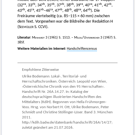
va
rb
vb
vb
vb
vb
ra
va
vb
vb
(32
, 33
, 34
, 35
, 37
, 38
, 39
, 40
, 41
, 42
,
vb
ra
vb
ra
vb
rb
va
vb
43
, 45
, 45
–46
, 47
, 48
, 48
, 64
). Die
Freiräume viertelseitig (ca. 85–115 × 60 mm) zwischen
dem Text. Vorgesehen war die Bildreihe der Redaktion H
(
Seemüller
S. CCVI).
Literatur:
Menhardt
3 (1961) S. 1513. –
Mazal
/
Unterkircher
3 (1967) S.
385f.
Weitere Materialien im Internet:
Handschriftencensus
Empfohlene Zitierweise
Ulrike Bodemann: Lokal-, Territorial- und
Herrschaftschroniken. Österreich: Leopold von Wien,
›Österreichische Chronik von den 95 Herrschaften‹.
Handschrift Nr. 26A.14.27. In: Katalog der
deutschsprachigen illustrierten Handschriften des
Mittelalters (KdiH). Begonnen von Hella Frühmorgen-
Voss. Hrsg. von Norbert H. Ott, Ulrike Bodemann, Peter
Schmidt und Christine Stöllinger-Löser. Band 3. München
2011.
http://kdih.badw.de/datenbank/handschrift/26A/14/27;
zuletzt geändert am 21.07.2026.