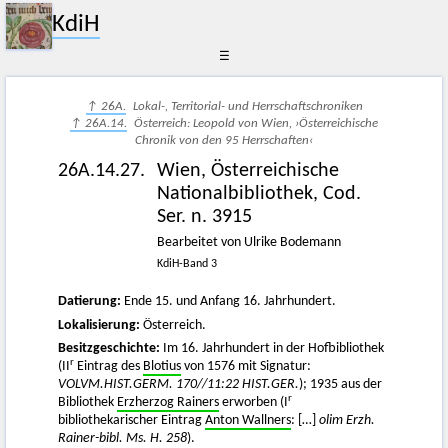
KdiH
☰
↑ 26A.
Lokal-, Territorial- und Herrschaftschroniken
↑ 26A.14.
Österreich: Leopold von Wien, ›Österreichische
Chronik von den 95 Herrschaften‹
26A.14.27.
Wien, Österreichische
Nationalbibliothek, Cod.
Ser. n. 3915
Bearbeitet von Ulrike Bodemann
KdiH-Band 3
Datierung:
Ende 15. und Anfang 16. Jahrhundert.
Lokalisierung:
Österreich.
Besitzgeschichte:
Im 16. Jahrhundert in der Hofbibliothek
r
(II
Eintrag des
Blotius
von 1576 mit Signatur:
VOLVM.HIST.GERM. 170//11:22 HIST.GER.
); 1935 aus der
r
Bibliothek
Erzherzog Rainers
erworben (I
bibliothekarischer Eintrag
Anton Wallners
: […]
olim Erzh.
Rainer-bibl. Ms. H. 258
).