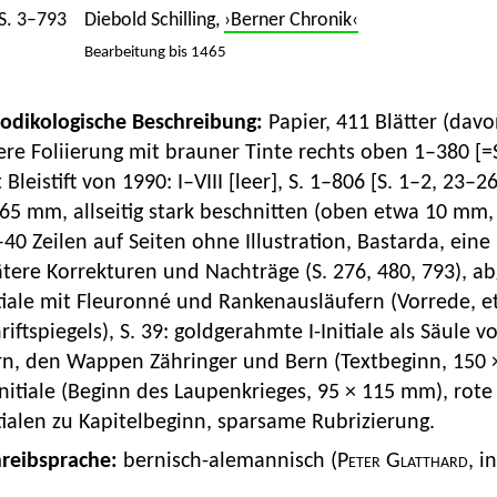
S. 3–793
Diebold Schilling,
›Berner Chronik‹
Bearbeitung bis 1465
Kodikologische Beschreibung:
Papier, 411 Blätter (davo
ere Foliierung mit brauner Tinte rechts oben 1–380 [
 Bleistift von 1990: I–VIII [leer], S. 1–806 [S. 1–2, 23
65 mm, allseitig stark beschnitten (oben etwa 10 mm, 
40 Zeilen auf Seiten ohne Illustration, Bastarda, eine
tere Korrekturen und Nachträge (S. 276, 480, 793), abg
itiale mit Fleuronné und Rankenausläufern (Vorrede, 
riftspiegels), S. 39: goldgerahmte I-Initiale als Säule 
rn, den Wappen Zähringer und Bern (Textbeginn, 150 
nitiale (Beginn des Laupenkrieges, 95 × 115 mm), rote o
tialen zu Kapitelbeginn, sparsame Rubrizierung.
hreibsprache:
bernisch-alemannisch (
Peter Glatthard
, i