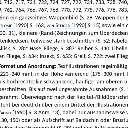
, 712, 717, 721, 722, 724, 727, 729, 731, 733, 738, 740,
, 762, 764, 766, 767, 768, 770, 772, 775, 776, 778, 783
inn ein ganzseitiges Wappenbild (S. 29: Wappen der E
tlome
[1990]
S. 163,
von Steiger
[1990]
S. 15) sowie ein 
 30, 31), kleinere (Rand-)Zeichnungen zum Überdecke
tenklecksen, teilweise stark beschnitten (S. 52: Fabeltie
ilisk, S. 282: Hase, Fliege, S. 387: Reiher, S. 440: Libell
n Fliege, S. 634: Insekt, S. 655: Greif, S. 722: zwei Flie
Format und Anordnung:
Textillustrationen regelmäßig 
(223–240 mm), in der Höhe variierend (175–300 mm),
bis hochrechteckig schwankend, häufiger am oberen u
beschnitten. Bis auf zwei ungerahmte Ausnahmen (S. 1
gerahmt. Überwiegend nach der Kapitel-/Bildüberschri
steht bei deutlich über einem Drittel der Illustrationen 
Zahnd
[1990]
S. 3 Anm. 13), dabei nur ausnahmsweise v
130, 150) oder als Aufschrift auf Baldachin oder Brüstun