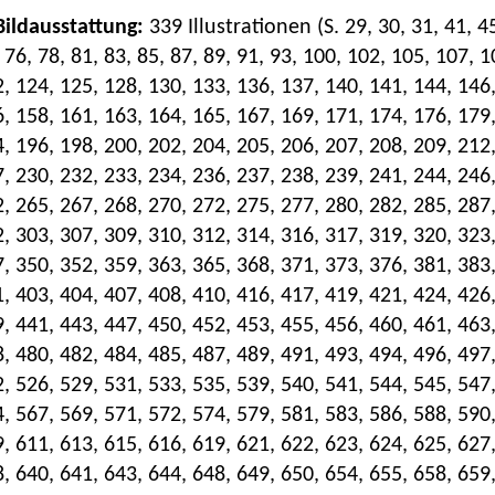
 Bildausstattung:
339 Illustrationen (S. 29, 30, 31, 41, 45
 76, 78, 81, 83, 85, 87, 89, 91, 93, 100, 102, 105, 107, 
, 124, 125, 128, 130, 133, 136, 137, 140, 141, 144, 146,
, 158, 161, 163, 164, 165, 167, 169, 171, 174, 176, 179,
, 196, 198, 200, 202, 204, 205, 206, 207, 208, 209, 212,
, 230, 232, 233, 234, 236, 237, 238, 239, 241, 244, 246,
, 265, 267, 268, 270, 272, 275, 277, 280, 282, 285, 287,
, 303, 307, 309, 310, 312, 314, 316, 317, 319, 320, 323,
, 350, 352, 359, 363, 365, 368, 371, 373, 376, 381, 383,
, 403, 404, 407, 408, 410, 416, 417, 419, 421, 424, 426,
, 441, 443, 447, 450, 452, 453, 455, 456, 460, 461, 463,
, 480, 482, 484, 485, 487, 489, 491, 493, 494, 496, 497,
, 526, 529, 531, 533, 535, 539, 540, 541, 544, 545, 547,
, 567, 569, 571, 572, 574, 579, 581, 583, 586, 588, 590,
, 611, 613, 615, 616, 619, 621, 622, 623, 624, 625, 627,
, 640, 641, 643, 644, 648, 649, 650, 654, 655, 658, 659,