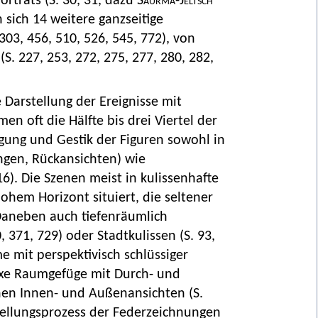
rträts (S. 30, 31, dazu
Saurma-Jeltsch
 sich 14 weitere ganzseitige
 303, 456, 510, 526, 545, 772), von
. 227, 253, 272, 275, 277, 280, 282,
Darstellung der Ereignisse mit
n oft die Hälfte bis drei Viertel der
gung und Gestik der Figuren sowohl in
gen, Rückansichten) wie
16). Die Szenen meist in kulissenhafte
ohem Horizont situiert, die seltener
 Daneben auch tiefenräumlich
, 371, 729) oder Stadtkulissen (S. 93,
me mit perspektivisch schlüssiger
lexe Raumgefüge mit Durch- und
anen Innen- und Außenansichten (S.
rstellungsprozess der Federzeichnungen