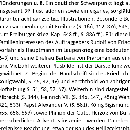
Plünderungen u. ä. Ein deutlicher Schwerpunkt liegt a
insgesamt 39 Illustrationen sowie ein eigenes, sorgfälti
darunter acht ganzseitige Illustrationen. Besondere Be
im Zusammenhang mit Freiburg (S. 186, 312, 376, 545, s
zum Freiburger Krieg, Kap. 543 ff., S. 336 ff.). Für dies
Familieninteressen des Auftraggebers
Rudolf von Erla
Vorfahr als Hauptmann im Laupenkrieg eine bedeutende
243) und seine Ehefrau
Barbara von Praroman
aus ein
Eine Vielzahl weiterer Plusbilder ist der Darstellung w
gewidmet. Zu Beginn der Handschrift sind es Friedrich 
Königswahl, S. 45, 47, 49) und Berchthold von Zährige
Hofhaltung S. 51, 53, 57, 67). Weiterhin sind dargestel
Albrecht (S. 144), Heinrich VII. (S. 146, 147), König Wen
521, 533), Papst Alexander V. (S. 581), König Sigismund 
655, 658, 659) sowie Philipp der Gute, Herzog von Burg
herrscherlichen Adventus inszeniert werden. Daneben
Ereignisse Beachtung, etwa der Bau des Heiliggeistspita