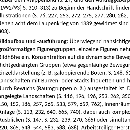
Außer dem Wappenbild (S. 29) und den Auftraggeberpo
[1992/93] S. 310–313) zu Beginn der Handschrift finden
Illustrationen (S. 76, 227, 253, 272, 275, 277, 280, 282,
denen acht dem Laupenkrieg von 1339 gewidmet sind (S
303).
Bildaufbau und -ausführung:
Überwiegend nahsichtige 
großformatigen Figurengruppen, einzelne Figuren nehme
Bildhöhe ein. Konzentration auf die dynamische Bewe
dichtgedrängten Gruppen (etwa gegenläufige Bewegun
Einzeldarstellung (z. B. galoppierende Boten, S. 248, 6
Landschaften mit Burgen- oder Stadtsilhouetten und h
durch Bewuchs (Baumgruppen o. ä.) ausgestaltet ist.
angelegte Landschaften (S. 116, 196, 196, 253, 262, 350
150, 152, 186, 257, 265, 533, 579, 659, 762), Innenräu
Anlage (S. 113, 232, 640, 665, 740), dabei auch komp
Ausblicken (S. 147, S. 232–239, 270, 365) oder simult
220, 365, 548, 544, 583, 588, 638). Arbeitsteiliger He