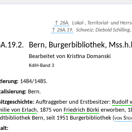
↑ 26A.
Lokal-, Territorial- und Herr
↑ 26A.19.
Schweiz: Diebold Schilling,
A.19.2.
Bern, Burgerbibliothek, Mss.h.
Bearbeitet von Kristina Domanski
KdiH-Band 3
tierung:
1484/1485.
alisierung:
Bern.
itzgeschichte:
Auftraggeber und Erstbesitzer:
Rudolf 
ilie von Erlach
, 1875 von
Friedrich Bürki
erworben, 18
dtbibliothek Bern, seit 1951 Burgerbibliothek (
von Stei
alt: