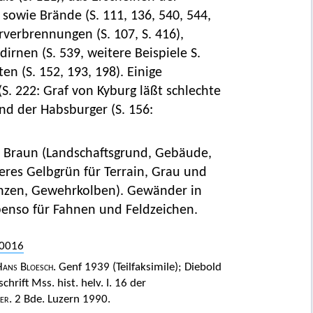
 sowie Brände (S. 111, 136, 540, 544,
rverbrennungen (S. 107, S. 416),
irnen (S. 539, weitere Beispiele S.
n (S. 152, 193, 198). Einige
(S. 222: Graf von Kyburg läßt schlechte
und der Habsburger (S. 156:
d Braun (Landschaftsgrund, Gebäude,
geres Gelbgrün für Terrain, Grau und
Lanzen, Gewehrkolben). Gewänder in
ebenso für Fahnen und Feldzeichen.
I0016
ans Bloesch.
Genf 1939 (Teilfaksimile); Diebold
rift Mss. hist. helv. I. 16 der
er.
2 Bde. Luzern 1990.