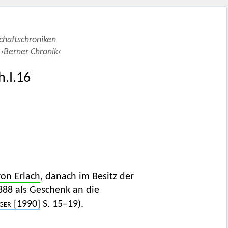
schaftschroniken
 ›Berner Chronik‹
h.I.16
von Erlach
, danach im Besitz der
88 als Geschenk an die
ger
[1990]
S. 15–19).