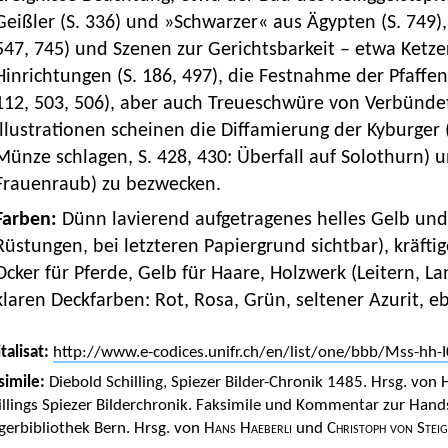
Geißler (S. 336) und »Schwarzer« aus Ägypten (S. 749),
547, 745) und Szenen zur Gerichtsbarkeit – etwa Ketze
Hinrichtungen (S. 186, 497), die Festnahme der Pfaffend
112, 503, 506), aber auch Treueschwüre von Verbündete
Illustrationen scheinen die Diffamierung der Kyburger 
Münze schlagen, S. 428, 430: Überfall auf Solothurn) 
Frauenraub) zu bezwecken.
Farben:
Dünn lavierend aufgetragenes helles Gelb un
Rüstungen, bei letzteren Papiergrund sichtbar), kräfti
Ocker für Pferde, Gelb für Haare, Holzwerk (Leitern, 
klaren Deckfarben: Rot, Rosa, Grün, seltener Azurit, 
talisat:
http://www.e-codices.unifr.ch/en/list/one/bbb/Mss-hh-
simile:
Diebold Schilling, Spiezer Bilder-Chronik 1485. Hrsg. von
H
illings Spiezer Bilderchronik. Faksimile und Kommentar zur Handsch
gerbibliothek Bern. Hrsg. von
Hans Haeberli
und
Christoph von Steig