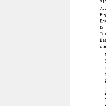
710
759
Beg
Bar
(S.
Tin
Bas
obe