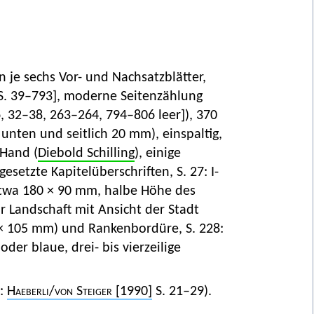
n je sechs Vor- und Nachsatzblätter,
=S. 39–793], moderne Seitenzählung
–26, 32–38, 263–264, 794–806 leer]), 370
unten und seitlich 20 mm), einspaltig,
 Hand (
Diebold Schilling
), einige
esetzte Kapitelüberschriften, S. 27: I-
etwa 180 × 90 mm, halbe Höhe des
vor Landschaft mit Ansicht der Stadt
× 105 mm) und Rankenbordüre, S. 228:
der blaue, drei- bis vierzeilige
n:
Haeberli
/
von Steiger
[1990]
S. 21–29).