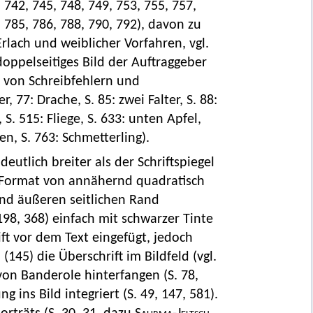
 742, 745, 748, 749, 753, 755, 757,
, 785, 786, 788, 790, 792), davon zu
rlach und weiblicher Vorfahren, vgl.
doppelseitiges Bild der Auftraggeber
n von Schreibfehlern und
r, 77: Drache, S. 85: zwei Falter, S. 88:
e, S. 515: Fliege, S. 633: unten Apfel,
gen, S. 763: Schmetterling).
deutlich breiter als der Schriftspiegel
 Format von annähernd quadratisch
nd äußeren seitlichen Rand
98, 368) einfach mit schwarzer Tinte
ft vor dem Text eingefügt, jedoch
(145) die Überschrift im Bildfeld (vgl.
on Banderole hinterfangen (S. 78,
g ins Bild integriert (S. 49, 147, 581).