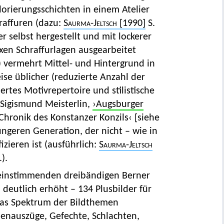
rierungsschichten in einem Atelier
raffuren (dazu:
Saurma-Jeltsch
[1990]
S.
 selbst hergestellt und mit lockerer
en Schraffurlagen ausgearbeitet
9) vermehrt Mittel- und Hintergrund in
ise üblicher (reduzierte Anzahl der
ertes Motivrepertoire und stilistische
Sigismund Meisterlin,
›Augsburger
 ›Chronik des Konstanzer Konzils‹ [siehe
üngeren Generation, der nicht – wie in
izieren ist (ausführlich:
Saurma-Jeltsch
.).
einstimmenden dreibändigen Berner
n deutlich erhöht – 134 Plusbilder für
das Spektrum der Bildthemen
ppenauszüge, Gefechte, Schlachten,