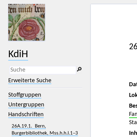
26
KdiH
🔎︎
_
(der Unterstrich) ist Platzhalter für
Erweiterte Suche
genau ein Zeichen.
Da
%
(das Prozentzeichen) ist Platzhalter
Stoffgruppen
Lok
für kein, ein oder mehr als ein
Zeichen.
Untergruppen
Bes
Fam
Handschriften
Sta
26A.19.1. Bern,
Inh
Burgerbibliothek, Mss.h.h.I.1–3