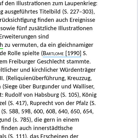
uf den Illustrationen zum Laupenkrieg:
g ausgeführtes Titelbild (S. 227–303),
rücksichtigung finden auch Ereignisse
owie fünf zusätzliche Illustrationen
e Erweiterungen sind
ch
zu vermuten, da ein gleichnamiger
 Rolle spielte (
Bartlome
[1990]
S.
em Freiburger Geschlecht stammte.
eltlicher und kirchlicher Würdenträger
II. (Reliquienüberführung, Kreuzzug,
n (Siege über Burgunder und Walliser,
lt: Rudolf von Habsburg (S. 105), König
zel (S. 417), Ruprecht von der Pfalz (S.
(S. 588, 598, 600, 608, 640, 650, 654,
und (s. 785), die gern in einem
 finden auch innerstädtische
ls (S. 111), das Erscheinen der