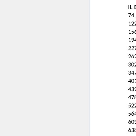
II.
74,
122
156
194
227
262
302
347
401
439
478
522
564
609
638