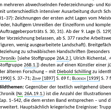
in mehreren abwechselnden Federzeichnungs- und Kolo
mit unterschiedlich intensiver Ausarbeitung durch Sch
31–37): Zeichnungen der ersten acht Lagen vom Meister
Feder, häufigem Umreißen der Einzelform und komplex
(Auftraggeberporträts S. 30, 31). Ab der 9. Lage (S. 12
der Vorzeichnung belassen, ab S. 377 rasche Arbeitswe
Figuren, wenig ausgearbeitete Landschaft). Breitgefäch
Beziehung zu schwäbischen Handschriften (besonders 
Chronik‹
[siehe Stoffgruppe
26A.2.
], Ulrich Richental,
Stoffgruppe
26B.1.
]) deuten auf einen Künstler einer j
der älteren Forschung – mit
Diebold Schilling
zu identif
[1990]
S. 37–71;
Zemp
[1897]
S. 69 f.;
Bloesch
[1939]
S. 7 f
Bildthemen:
Gegenüber der textlich weitgehend über
Chronik (
Nr.
26A.19.1.
) ist die Anzahl der Illustratione
Kap. 1–542, die dem ersten Band entsprechen – und 
erweitert. Hauptsächlich kriegerische Ereignisse: Tru