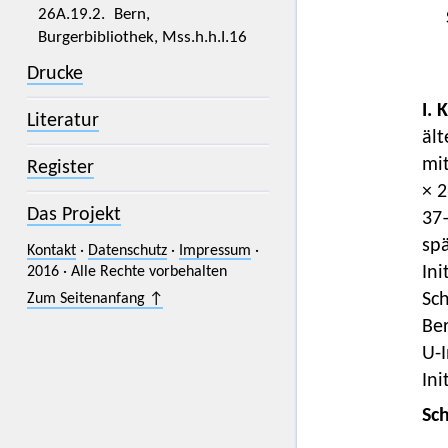
26A.19.2. Bern,
Burgerbibliothek, Mss.h.h.I.16
Drucke
I. 
Literatur
ält
mit
Register
× 2
Das Projekt
37–
spä
Kontakt
·
Datenschutz
·
Impressum
·
In
2016 · Alle Rechte vorbehalten
Sch
Zum Seitenanfang ↑
Be
U-I
Ini
Sc