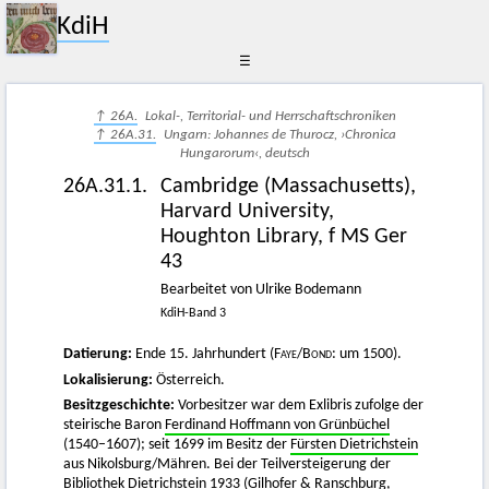
KdiH
☰
↑ 26A.
Lokal-, Territorial- und Herrschaftschroniken
↑ 26A.31.
Ungarn: Johannes de Thurocz, ›Chronica
Hungarorum‹, deutsch
26A.31.1.
Cambridge (Massachusetts),
Harvard University,
Houghton Library, f MS Ger
43
Bearbeitet von Ulrike Bodemann
KdiH-Band 3
Datierung:
Ende 15. Jahrhundert (
Faye
/
Bond
: um 1500).
Lokalisierung:
Österreich.
Besitzgeschichte:
Vorbesitzer war dem Exlibris zufolge der
steirische Baron
Ferdinand Hoffmann von Grünbüchel
(1540–1607); seit 1699 im Besitz der
Fürsten Dietrichstein
aus Nikolsburg/Mähren. Bei der Teilversteigerung der
Bibliothek Dietrichstein 1933 (Gilhofer & Ranschburg,