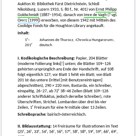
Auktion XI: Bibliothek Fürst Dietrichstein, Schloß
Nikolsburg. Luzern 1933, S. 80 f., Nr. 401) von
Ernst Philipp
Goldschmidt
(1887–1954), danach von
Imre de Vagh
(? vgl.
Oppitz
[1999]
) erworben, von diesem 1942 mit Mitteln des
Coolidge Fonds für die Houghton Library angekauft.
Inhalt:
r
1
–
Johannes de Thurocz, ›Chronica Hungarorum‹,
r
201
deutsch
I. Kodikologische Beschreibung:
Papier, 204 Blätter
(moderne Foliierung links[!] unten; die Blätter 109–126
gehörten ursprünglich ans Ende der Handschrift, auf 108
folgt eigentlich 127; vor Blatt 1 fehlt ein Blatt; von Blatt
201 ist das untere Drittel [mit Benutzereinträgen]
abgeschnitten), 290 × 220 mm, Bastarda, ein Schreiber,
r
einspaltig, 26–27, ab 72
38–46 Zeilen (Blatt 109–126
anderer Schriftduktus, jedoch derselbe Schreiber), rote
Überschriften, Strichel. Lombarden über drei bis vier
r
Zeilen, 1
Freiraum für eine N-Initiale über 13 Zeilen.
Schreibsprache:
bairisch-österreichisch.
II. Bildausstattung:
14 Freiräume für Illustrationen im Text
r
r
r
r
r
v
v
r
v
r
v
r
r
(25
, 26
, 33
, 54
, 56
, 56
, 57
, 58
, 58
, 59
, 59
, 66
, 69
,