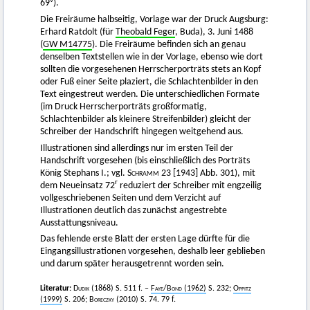
v
69
).
Die Freiräume halbseitig, Vorlage war der Druck Augsburg:
Erhard Ratdolt (für
Theobald Feger
, Buda), 3. Juni 1488
(
GW M14775
). Die Freiräume befinden sich an genau
denselben Textstellen wie in der Vorlage, ebenso wie dort
sollten die vorgesehenen Herrscherporträts stets an Kopf
oder Fuß einer Seite plaziert, die Schlachtenbilder in den
Text eingestreut werden. Die unterschiedlichen Formate
(im Druck Herrscherporträts großformatig,
Schlachtenbilder als kleinere Streifenbilder) gleicht der
Schreiber der Handschrift hingegen weitgehend aus.
Illustrationen sind allerdings nur im ersten Teil der
Handschrift vorgesehen (bis einschließlich des Porträts
König Stephans I.; vgl.
Schramm
23 [1943] Abb. 301), mit
r
dem Neueinsatz 72
reduziert der Schreiber mit engzeilig
vollgeschriebenen Seiten und dem Verzicht auf
Illustrationen deutlich das zunächst angestrebte
Ausstattungsniveau.
Das fehlende erste Blatt der ersten Lage dürfte für die
Eingangsillustrationen vorgesehen, deshalb leer geblieben
und darum später herausgetrennt worden sein.
Literatur:
Dudik
(1868) S. 511 f. –
Faye
/
Bond
(1962)
S. 232;
Oppitz
(1999)
S. 206;
Boreczky
(2010) S. 74. 79 f.