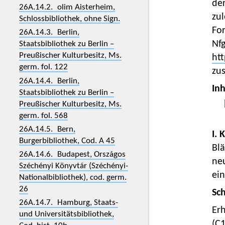
de
26A.14.2. olim Aisterheim,
zul
Schlossbibliothek, ohne Sign.
Fo
26A.14.3. Berlin,
Nfg
Staatsbibliothek zu Berlin –
Preußischer Kulturbesitz, Ms.
htt
germ. fol. 122
zu
26A.14.4. Berlin,
Inh
Staatsbibliothek zu Berlin –
Preußischer Kulturbesitz, Ms.
germ. fol. 568
26A.14.5. Bern,
I. 
Burgerbibliothek, Cod. A 45
Blä
26A.14.6. Budapest, Országos
neu
Széchényi Könyvtár (Széchényi-
ein
Nationalbibliothek), cod. germ.
26
Sc
26A.14.7. Hamburg, Staats-
Er
und Universitätsbibliothek,
(C