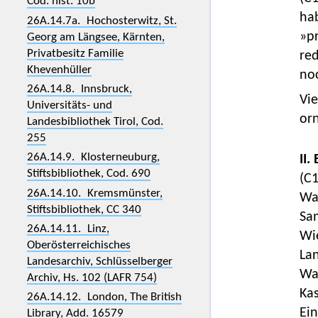
Cod. hist. 10b
ha
26A.14.7a. Hochosterwitz, St.
»pr
Georg am Längsee, Kärnten,
Privatbesitz Familie
re
Khevenhüller
no
26A.14.8. Innsbruck,
Vi
Universitäts- und
or
Landesbibliothek Tirol, Cod.
255
26A.14.9. Klosterneuburg,
II.
Stiftsbibliothek, Cod. 690
(C
26A.14.10. Kremsmünster,
Wa
Stiftsbibliothek, CC 340
Sam
26A.14.11. Linz,
Wi
Oberösterreichisches
Lan
Landesarchiv, Schlüsselberger
Wa
Archiv, Hs. 102 (LAFR 754)
Ka
26A.14.12. London, The British
Ein
Library, Add. 16579