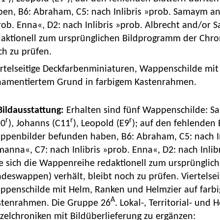
ben, B6: Abraham, C5: nach Inlibris »prob. Samaym an
ob. Enna«, D2: nach Inlibris »prob. Albrecht and/or 
daktionell zum ursprünglichen Bildprogramm der Chron
ch zu prüfen.
ertelseitige Deckfarbenminiaturen, Wappenschilde mit
namentiertem Grund in farbigem Kastenrahmen.
 Bildausstattung:
Erhalten sind fünf Wappenschilde: S
r
r
r
10
), Johanns (C11
), Leopold (E9
); auf den fehlenden 
ppenbilder befunden haben, B6: Abraham, C5: nach I
anna«, C7: nach Inlibris »prob. Enna«, D2: nach Inlib
e sich die Wappenreihe redaktionell zum ursprünglic
deswappen) verhält, bleibt noch zu prüfen. Viertelse
ppenschilde mit Helm, Ranken und Helmzier auf farb
A
stenrahmen. Die Gruppe 26
. Lokal-, Territorial- und
zelchroniken mit Bildüberlieferung zu ergänzen: