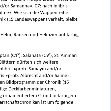
d/or Samanna«, C7: nach Inlibris
Salme«. Wie sich die Wappenreihe
ik (15 Landeswappen) verhält, bleibt
 Helm, Ranken und Helmzier auf farbig
v
r
aptan (C1
), Salanata (C9
), St. Amman
Blättern dürften sich weitere
nlibris »prob. Samaym and/or
ris »prob. Albrecht and/or Salme«.
hen Bildprogramm der Chronik (15
itige Deckfarbenminiaturen,
ig ornamentiertem Grund in farbigem
 Herrschaftschroniken ist um folgende