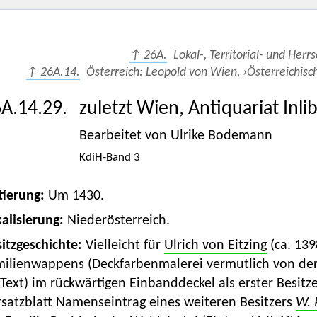
↑ 26A.
Lokal-, Territorial- und Herr
↑ 26A.14.
Österreich: Leopold von Wien, ›Österreichisc
A.14.29.
zuletzt Wien, Antiquariat Inlibr
Bearbeitet von Ulrike Bodemann
KdiH-Band 3
tierung:
Um 1430.
alisierung:
Niederösterreich.
itzgeschichte:
Vielleicht für
Ulrich von Eitzing
(ca. 139
milienwappens (Deckfarbenmalerei vermutlich von de
Text) im rückwärtigen Einbanddeckel als erster Besit
rsatzblatt Namenseintrag eines weiteren Besitzers
W. 