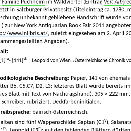
r
Familie Puchheim
im Waldviertel (Eintrag
Veit Alb
[re
etzt in Salzburger Privatbesitz (Titeleintrag ca. 1780, 
rschumg unbekannt gebliebene Handschrift wurde vom W
.) zur New York Antiquarian Book Fair 2011 angeboten
p://www.inlibris.at/
, zuletzt eingesehen am 2. April 2
sammengestellten Angaben).
alt:
ra
vb
[1]
- [141]
Leopold von Wien, ›Österreichische Chronik v
Kodikologische Beschreibung:
Papier, 141 von ehemals 1
tter B6, C5,C7, D2, L3; letzteres Blatt wurde bereits i
es Blatt mit Text von Nachtragshand), 305 × 222 mm, 
 Schreiber, rubriziert, Deckfarbeninitialen.
hreibsprache:
bairisch-österreichisch.
v
halten sind fünf Wappenschilde: Saptan (C1
), Salanat
r
r
11
), Leopold (E9
); auf den fehlenden Blättern dürft