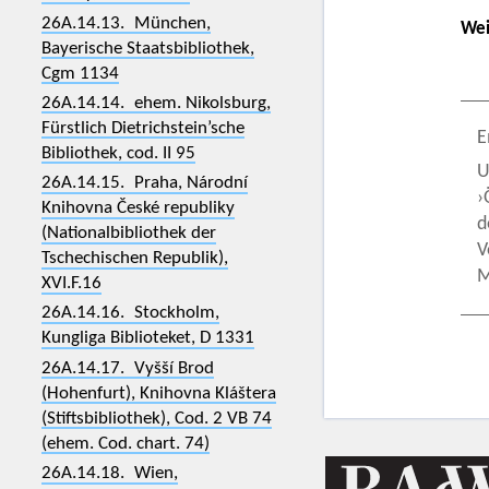
26A.14.13. München,
Wei
Bayerische Staatsbibliothek,
Cgm 1134
26A.14.14. ehem. Nikolsburg,
Fürstlich Dietrichstein’sche
E
Bibliothek, cod. II 95
U
26A.14.15. Praha, Národní
›
Knihovna České republiky
d
(Nationalbibliothek der
V
Tschechischen Republik),
M
XVI.F.16
26A.14.16. Stockholm,
Kungliga Biblioteket, D 1331
26A.14.17. Vyšší Brod
(Hohenfurt), Knihovna Kláštera
(Stiftsbibliothek), Cod. 2 VB 74
(ehem. Cod. chart. 74)
26A.14.18. Wien,