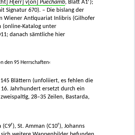
r
cht]
H
[err]
v
[on]
Puechamb
, Blatt A1
);
mit Signatur 670). – Die bislang der
iener Antiquariat Inlibris (Gilhofer
 (online-Katalog unter
011; danach sämtliche hier
on den 95 Herrschaften‹
45 Blättern (unfoliiert, es fehlen die
m 16. Jahrhundert ersetzt durch ein
zweispaltig, 28–35 Zeilen, Bastarda,
r
r
a (C9
), St. Amman (C10
), Johanns
en sich weitere Wappenbilder befunden