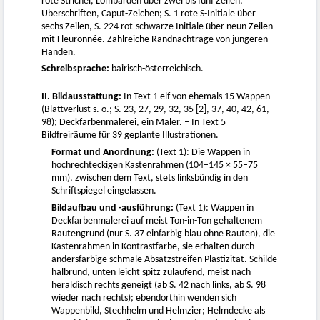
rote Strichel, Lombarden über zwei bis fünf Zeilen,
Überschriften, Caput-Zeichen; S. 1 rote S-Initiale über
sechs Zeilen, S. 224 rot-schwarze Initiale über neun Zeilen
mit Fleuronnée. Zahlreiche Randnachträge von jüngeren
Händen.
Schreibsprache:
bairisch-österreichisch.
II. Bildausstattung:
In Text 1 elf von ehemals 15 Wappen
(Blattverlust s. o.; S. 23, 27, 29, 32, 35 [2], 37, 40, 42, 61,
98); Deckfarbenmalerei, ein Maler. – In Text 5
Bildfreiräume für 39 geplante Illustrationen.
Format und Anordnung:
(Text 1): Die Wappen in
hochrechteckigen Kastenrahmen (104–145 × 55–75
mm), zwischen dem Text, stets linksbündig in den
Schriftspiegel eingelassen.
Bildaufbau und -ausführung:
(Text 1): Wappen in
Deckfarbenmalerei auf meist Ton-in-Ton gehaltenem
Rautengrund (nur S. 37 einfarbig blau ohne Rauten), die
Kastenrahmen in Kontrastfarbe, sie erhalten durch
andersfarbige schmale Absatzstreifen Plastizität. Schilde
halbrund, unten leicht spitz zulaufend, meist nach
heraldisch rechts geneigt (ab S. 42 nach links, ab S. 98
wieder nach rechts); ebendorthin wenden sich
Wappenbild, Stechhelm und Helmzier; Helmdecke als