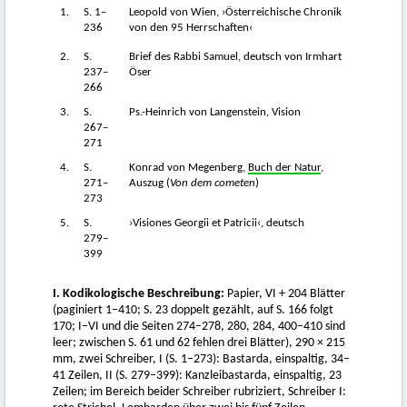
1.
S. 1–
Leopold von Wien, ›Österreichische Chronik
236
von den 95 Herrschaften‹
2.
S.
Brief des Rabbi Samuel, deutsch von Irmhart
237–
Öser
266
3.
S.
Ps.-Heinrich von Langenstein, Vision
267–
271
4.
S.
Konrad von Megenberg,
Buch der Natur
,
271–
Auszug (
Von dem cometen
)
273
5.
S.
›Visiones Georgii et Patricii‹, deutsch
279–
399
I. Kodikologische Beschreibung:
Papier, VI + 204 Blätter
(paginiert 1–410; S. 23 doppelt gezählt, auf S. 166 folgt
170; I–VI und die Seiten 274–278, 280, 284, 400–410 sind
leer; zwischen S. 61 und 62 fehlen drei Blätter), 290 × 215
mm, zwei Schreiber, I (S. 1–273): Bastarda, einspaltig, 34–
41 Zeilen, II (S. 279–399): Kanzleibastarda, einspaltig, 23
Zeilen; im Bereich beider Schreiber rubriziert, Schreiber I: