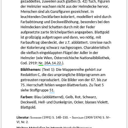
gezaddeltes, zuweilen auch glattes (S. 42) Tuch, Figuren
der Helmzier wachsen nicht aus der Helmdecke hervor,
Menschen sind als Ganzfiguren gezeichnet. In
leuchtenden Deckfarben koloriert, modelliert wird durch
Farbabtönung und Deckweißhöhung, besonders bei den
Helmdecken sind Schatten durch mit der Feder
aufgesetzte zarte Strichelpartien angegeben. Blattgold
ist großzügig aufgetragen und dann, wo nötig, mit
Farbauftrag überdeckt, der z.T. abblättert. Umrisse nach
der Kolorierung schwarz nachgezogen. Charakteristisch
die vielfach eingeklappten Flügel der Adler in der
Helmzier (wie Wien, Österreichische Nationalbibliothek,
Cod. 2919:
Nr.
26A.14.22.
).
Bildthemen:
(Text 1): Die Wappenreihe gehört zur
Redaktion C, die das ursprüngliche Bildprogramm am
getreusten reproduziert. Die Bilder von der 67. bis zur
75. Herrschaft fehlen wegen Blattverlusts. Zu Text 5
siehe Stoffgruppe
51.
Farben:
Blau (abblätternd), Gelb, Rot, Schwarz,
Deckweiß, Hell- und Dunkelgrün, Ocker, blasses Violett,
Blattgold.
Literatur:
Schneider
(1991) S. 148–150. –
Seemüller
(1909/1974) S. IV–
VI, Nr. 2.