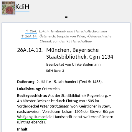
KdiH
☰
↑ 26A.
Lokal-, Territorial- und Herrschaftschroniken
↑ 26A.14.
Österreich: Leopold von Wien, ›Österreichische
Chronik von den 95 Herrschaften‹
26A.14.13.
München, Bayerische
Staatsbibliothek, Cgm 1134
Bearbeitet von Ulrike Bodemann
KdiH-Band 3
Datierung:
2. Hälfte 15. Jahrhundert (Text 5: 1465).
Lokalisierung:
Österreich.
Besitzgeschichte:
Aus der Stadtbibliothek Regensburg. –
Als ältester Besitzer ist durch Eintrag von 1505 im
Vorderdeckel
Peter Straͤczinger
,
wohl Geistlicher in Steyr,
nachzuweisen. Von diesem bekam 1506 der Steyrer Bürger
Wolfgang Humpel
die Handschrift nebst weiteren Büchern
(Eintrag ebenda).
Inhalt: