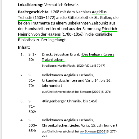
Lokalisierung:
Vermutlich Schweiz.
Besitzgeschichte:
1768 mit dem Nachlass
Aegidius
Tschudis
(1505–1572) an die Stiftsbibliothek St. Gallen; die
beiden Fragmente zu einem unbekannten Zeitpunkt aus
der Handschrift entfernt und aus der Sammlung
Friedrich
Heinrich von der Hagens
(1780–1856) in die Königliche
Bibliothek zu Berlin gelangt.
Inhalt:
1.
S. 1–
Druck: Sebastian Brant,
›Des heiligen Kaisers
30:
Trajani Leben‹
Straßburg: Martin Flach, 1520 (VD 16 B 7047)
2.
S.
Kollektaneen Aegidius Tschudis,
31–
Urkundenabschriften und Varia 14. bis 16.
70:
Jahrhundert
ausführlich verzeichnet bei
Scarpatetti
[2003] S. 276
3.
S.
›Klingenberger Chronik‹, bis 1458
71–
502:
4.
S.
Kollektaneen Aegidius Tschudis,
503–
Chronikalisches, Lieder, Varia, 15. Jahrhundert
654:
ausführlich verzeichnet bei
von Scarpatetti
[2003]
S. 277–
278