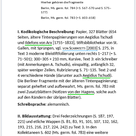
Hierher gehören die Fragmente
Berlin, Ms. germ. fol. 784 (= S. 567–570 und S. 575–
577)
Berlin, Ms. germ. fol. 783 (= S. 603–618)
I. Kodikologische Beschreibung:
Papier, 327 Blätter (654
Seiten, ältere Tintenpaginierungen von Aegidius Tschudi
und
Ildefons von Arx
[1755–1833], Stiftsbibliothekar von St.
Gallen, mit Sprüngen, vgl.
von Scarpatetti
[2003]
S. 275, in
Text 3 moderne Bleistiftfoliierung unten rechts 1–217 (= S.
71–501); 300–305 × 210 mm, Kursive, Text 3: ein Schreiber
(mit Anmerkungen A. Tschudis), einspaltig, anfänglich 32,
später weniger Zeilen, Rubrizierung S. 71–135. Text 2 und
4 verschiedene Hände (darunter auch
Aegidius Tschudi
).
Die Berliner Fragmente mit der älteren Tintenpaginierung;
separat geheftet und aufbewahrt, Ms. germ. fol. 783 mit
zwei Zusatzblättern (Notizen
von der Hagens
, solche auch
auf den Rändern der übrigen Blätter).
Schreibsprache:
alemannisch.
II. Bildausstattung:
Drei Federzeichnungen (S. 187, 197,
221) und etliche Wappen (S. 81, 83, 91, 101, 107, 132, 162,
193, 215, 216, 217, 224, 242) zu Text 3. In den
Kollektaneen S. 602 (Ms. germ. fol. 783) eine weitere