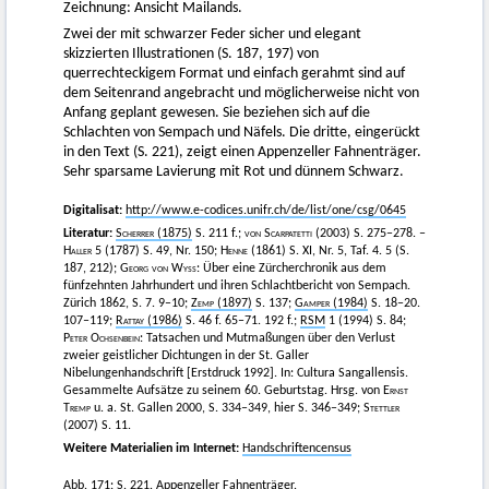
Zeichnung: Ansicht Mailands.
Zwei der mit schwarzer Feder sicher und elegant
skizzierten Illustrationen (S. 187, 197) von
querrechteckigem Format und einfach gerahmt sind auf
dem Seitenrand angebracht und möglicherweise nicht von
Anfang geplant gewesen. Sie beziehen sich auf die
Schlachten von Sempach und Näfels. Die dritte, eingerückt
in den Text (S. 221), zeigt einen Appenzeller Fahnenträger.
Sehr sparsame Lavierung mit Rot und dünnem Schwarz.
Digitalisat:
http://www.e-codices.unifr.ch/de/list/one/csg/0645
Literatur:
Scherrer
(1875)
S. 211 f.;
von Scarpatetti (2003)
S. 275–278. –
Haller
5 (1787) S. 49, Nr. 150;
Henne
(1861) S. XI, Nr. 5, Taf. 4. 5 (S.
187, 212);
Georg von Wyss:
Über eine Zürcherchronik aus dem
fünfzehnten Jahrhundert und ihren Schlachtbericht von Sempach.
Zürich 1862, S. 7. 9–10;
Zemp
(1897)
S. 137;
Gamper
(1984)
S. 18–20.
107–119;
Rattay
(1986)
S. 46 f. 65–71. 192 f.;
RSM
1 (1994) S.
84;
Peter Ochsenbein
: Tatsachen und Mutmaßungen über den Verlust
zweier geistlicher Dichtungen in der St. Galler
Nibelungenhandschrift [Erstdruck 1992]. In: Cultura Sangallensis.
Gesammelte Aufsätze zu seinem 60. Geburtstag. Hrsg. von
Ernst
Tremp
u. a. St. Gallen 2000, S. 334–349, hier S. 346–349;
Stettler
(2007) S. 11.
Weitere Materialien im Internet:
Handschriftencensus
Abb. 171: S. 221. Appenzeller Fahnenträger.