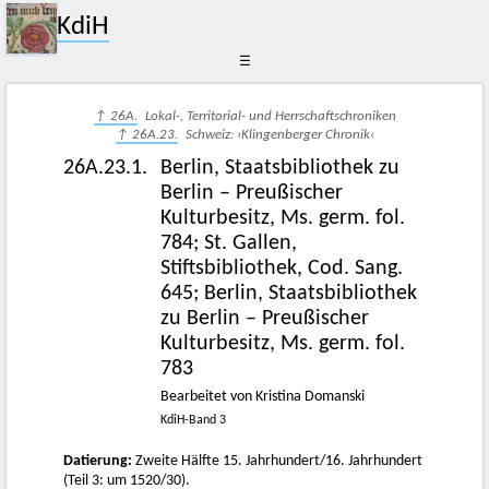
KdiH
☰
↑ 26A.
Lokal-, Territorial- und Herrschaftschroniken
↑ 26A.23.
Schweiz: ›Klingenberger Chronik‹
26A.23.1.
Berlin, Staatsbibliothek zu
Berlin – Preußischer
Kulturbesitz, Ms. germ. fol.
784; St. Gallen,
Stiftsbibliothek, Cod. Sang.
645; Berlin, Staatsbibliothek
zu Berlin – Preußischer
Kulturbesitz, Ms. germ. fol.
783
Bearbeitet von Kristina Domanski
KdiH-Band 3
Datierung:
Zweite Hälfte 15. Jahrhundert/16. Jahrhundert
(Teil 3: um 1520/30).