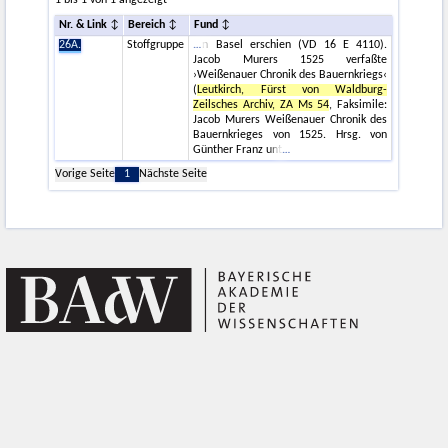
1 bis 1 von 1 angezeigt
Nr. & Link
Bereich
Fund
26A.
Stoffgruppe
n Basel er­schien (VD 16 E 4110).
Jacob Murers 1525 verfaßte
›Weißenauer Chronik des Bauernkriegs‹
(
Leutkirch, Fürst von Waldburg-
Zeilsches Archiv, ZA Ms 54
, Faksimile:
Jacob Murers Weißenauer Chronik des
Bauernkrieges von 1525. Hrsg. von
Günther Franz unt
Vorige Seite
1
Nächste Seite