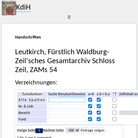
KdiH
☰
Handschriften
Leutkirch, Fürstlich Waldburg-
Zeil'sches Gesamtarchiv Schloss
Zeil, ZAMs 54
Verzeichnungen:
Zurücksetzen
Suche
Benutzerhinweise
a=A
a b = b a
*?
Zellinhalt w
Alle Spalten
Nr. & Link
Bereich
Fund
Vorige Seite
1
Nächste Seite
Einträge zeigen