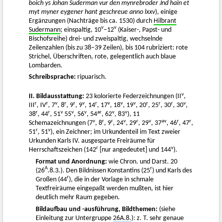
boich ys Johan Suderman vur den mynrebroder Jnd hain et
myt myner eygener hant geschreue anno lxxv
), einige
Ergänzungen (Nachträge bis ca. 1530) durch
Hilbrant
v
v
Sudermann
; einspaltig, 10
–12
(Kaiser-, Papst- und
Bischofsreihe) drei- und zweispaltig, wechselnde
Zeilenzahlen (bis zu 38–39 Zeilen), bis 104 rubriziert: rote
Strichel, Überschriften, rote, gelegentlich auch blaue
Lombarden.
Schreibsprache:
ripuarisch.
v
II. Bildausstattung:
23 kolorierte Federzeichnungen (II
,
r
r
v
r
r
v
r
v
v
v
r
r
r
v
III
, IV
, 7
, 8
, 9
, 9
, 14
, 17
, 18
, 19
, 20
, 25
, 30
, 30
,
r
r
v
v
v
a
r
v
v
38
, 44
, 51
55
, 56
, 54
, 62
, 83
), 11
v
r
r
v
r
v
a
v
r
r
Schemazeichnungen (7
, 8
, 9
, 24
, 29
, 29
, 37
, 46
, 47
,
r
v
51
, 51
), ein Zeichner; im Urkundenteil im Text zweier
Urkunden Karls IV. ausgesparte Freiräume für
r
v
Herrschaftszeichen (142
[nur angedeutet] und 144
).
Format und Anordnung:
wie Chron. und Darst. 20
A
r
(26
.8.3.). Den Bildnissen Konstantins (25
) und Karls des
r
Großen (44
), die in der Vorlage in schmale
Textfreiräume eingepaßt werden mußten, ist hier
deutlich mehr Raum gegeben.
Bildaufbau und -ausführung, Bildthemen:
(siehe
Einleitung zur Untergruppe
26A.8.
): z. T. sehr genaue