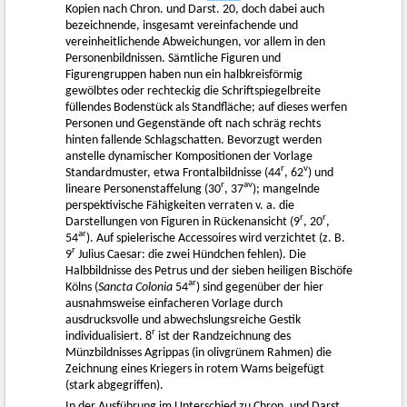
Kopien nach Chron. und Darst. 20, doch dabei auch
bezeichnende, insgesamt vereinfachende und
vereinheitlichende Abweichungen, vor allem in den
Personenbildnissen. Sämtliche Figuren und
Figurengruppen haben nun ein halbkreisförmig
gewölbtes oder rechteckig die Schriftspiegelbreite
füllendes Bodenstück als Standfläche; auf dieses werfen
Personen und Gegenstände oft nach schräg rechts
hinten fallende Schlagschatten. Bevorzugt werden
anstelle dynamischer Kompositionen der Vorlage
r
v
Standardmuster, etwa Frontalbildnisse (44
, 62
) und
r
a
v
lineare Personenstaffelung (30
, 37
); mangelnde
perspektivische Fähigkeiten verraten v. a. die
r
r
Darstellungen von Figuren in Rückenansicht (9
, 20
,
a
r
54
). Auf spielerische Accessoires wird verzichtet (z. B.
r
9
Julius Caesar: die zwei Hündchen fehlen). Die
Halbbildnisse des Petrus und der sieben heiligen Bischöfe
a
r
Kölns (
Sancta Colonia
54
) sind gegenüber der hier
ausnahmsweise einfacheren Vorlage durch
ausdrucksvolle und abwechslungsreiche Gestik
r
individualisiert. 8
ist der Randzeichnung des
Münzbildnisses Agrippas (in olivgrünem Rahmen) die
Zeichnung eines Kriegers in rotem Wams beigefügt
(stark abgegriffen).
In der Ausführung im Unterschied zu Chron. und Darst.