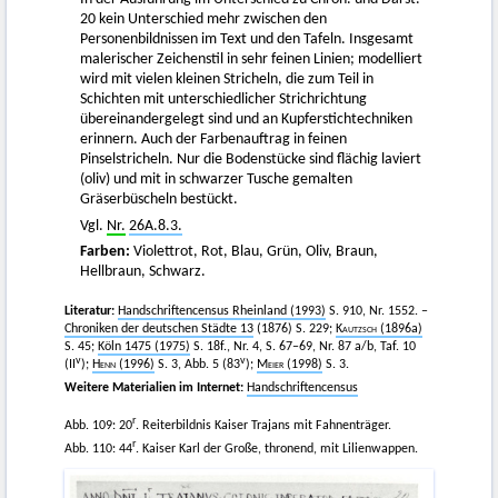
20 kein Unterschied mehr zwischen den
Personenbildnissen im Text und den Tafeln. Insgesamt
malerischer Zeichenstil in sehr feinen Linien; modelliert
wird mit vielen kleinen Stricheln, die zum Teil in
Schichten mit unterschiedlicher Strichrichtung
übereinandergelegt sind und an Kupferstichtechniken
erinnern. Auch der Farbenauftrag in feinen
Pinselstricheln. Nur die Bodenstücke sind flächig laviert
(oliv) und mit in schwarzer Tusche gemalten
Gräserbüscheln bestückt.
Vgl.
Nr.
26A.8.3.
Farben:
Violettrot, Rot, Blau, Grün, Oliv, Braun,
Hellbraun, Schwarz.
Literatur:
Handschriftencensus Rheinland (1993)
S. 910, Nr. 1552. –
Chroniken der deutschen Städte 13
(1876) S. 229;
Kautzsch
(1896a)
S. 45;
Köln 1475 (1975)
S. 18f., Nr. 4, S. 67–69, Nr. 87 a/b, Taf. 10
v
v
(II
);
Henn
(1996)
S. 3, Abb. 5 (83
);
Meier
(1998)
S. 3.
Weitere Materialien im Internet:
Handschriftencensus
r
Abb. 109: 20
. Reiterbildnis Kaiser Trajans mit Fahnenträger.
r
Abb. 110: 44
. Kaiser Karl der Große, thronend, mit Lilienwappen.