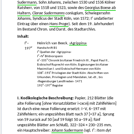
Sudermann
, Sohn Johanns, zwischen 1530 und 1536 Kölner
Ratsherr, von 1518 und 1523, sowie des
Georgius Boese ab
Haltern
,
Clarae Sudermanns
coniugium,
Schwiegersohn
r
Johanns, Syndicus der Stadt Köln, von 1572; I
undatierter
Eintrag über einen
Hans Proge
). Seit dem 19. Jahrhundert
im Bestand Chron. und Darst. des Stadtarchivs.
Inhalt:
v
I
–
Heinrich van Beeck,
›Agrippina‹
v
Handschrift B1
197
v
I
Quellen der ›Agrippina‹
v
r
I
–IV
Bildvorspann
r
v
6
–105
Chronik bis Kaiser Friedrich III., Papst Paul II.,
Erzbischof Ruprecht von Köln; Ergänzungen bis Kaiser
Maximilian I. und Erzbischof Hermann von Köln
r
r
108
–193
Privilegien der Stadt Köln: Abschriften von
Urkunden, Privilegien und Mandaten, lat.-dt., bis
›Regensburger Landfrieden‹ 1471
v
v
193
–197
Register
I. Kodikologische Beschreibung:
Papier, 212 Blätter (die
alte Foliierung [ohne Vorsatzblätter i-cxcvij mit Zählfehlern]
ist durch eine neue Foliierung ersetzt: I–V, 6–197 mit
Zählfehlern; ein ungezähltes Blatt nach 37 [=37 a], Sprung
von 59 zurück auf 50 [auf 59 folgt 50 a–59 a]; fünf
ungezählte Blätter am Schluß), 322–324 × 230–235 mm,
r
ein Hauptschreiber:
Johann Sudermann
(vgl. I
:
Item dyt