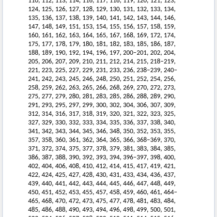
110, 112, 113, 114, 116, 117, 118, 119, 120, 121, 123,
124, 125, 126, 127, 128, 129, 130, 131, 132, 133, 134,
135, 136, 137, 138, 139, 140, 141, 142, 143, 144, 146,
147, 148, 149, 151, 153, 154, 155, 156, 157, 158, 159,
160, 161, 162, 163, 164, 165, 167, 168, 169, 172, 174,
175, 177, 178, 179, 180, 181, 182, 183, 185, 186, 187,
188, 189, 190, 192, 194, 196, 197, 200–201, 202, 204,
205, 206, 207, 209, 210, 211, 212, 214, 215, 218–219,
221, 223, 225, 227, 229, 231, 233, 236, 238–239, 240–
241, 242, 243, 245, 246, 248, 250, 251, 252, 254, 256,
258, 259, 262, 263, 265, 266, 268, 269, 270, 272, 273,
275, 277, 279, 280, 281, 283, 285, 286, 288, 289, 290,
291, 293, 295, 297, 299, 300, 302, 304, 306, 307, 309,
312, 314, 316, 317, 318, 319, 320, 321, 322, 323, 325,
327, 329, 330, 332, 333, 334, 335, 336, 337, 338, 340,
341, 342, 343, 344, 345, 346, 348, 350, 352, 353, 355,
357, 358, 360, 361, 362, 364, 365, 366, 368–369, 370,
371, 372, 374, 375, 377, 378, 379, 381, 383, 384, 385,
386, 387, 388, 390, 392, 393, 394, 396–397, 398, 400,
402, 404, 406, 408, 410, 412, 414, 415, 417, 419, 421,
422, 424, 425, 427, 428, 430, 431, 433, 434, 436, 437,
439, 440, 441, 442, 443, 444, 445, 446, 447, 448, 449,
450, 451, 452, 453, 455, 457, 458, 459, 460, 461, 464–
465, 468, 470, 472, 473, 475, 477, 478, 481, 483, 484,
485, 486, 488, 490, 493, 494, 496, 498, 499, 500, 501,