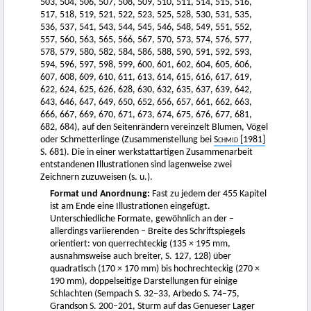
503, 504, 506, 507, 508, 509, 510, 511, 514, 515, 516,
517, 518, 519, 521, 522, 523, 525, 528, 530, 531, 535,
536, 537, 541, 543, 544, 545, 546, 548, 549, 551, 552,
557, 560, 563, 565, 566, 567, 570, 573, 574, 576, 577,
578, 579, 580, 582, 584, 586, 588, 590, 591, 592, 593,
594, 596, 597, 598, 599, 600, 601, 602, 604, 605, 606,
607, 608, 609, 610, 611, 613, 614, 615, 616, 617, 619,
622, 624, 625, 626, 628, 630, 632, 635, 637, 639, 642,
643, 646, 647, 649, 650, 652, 656, 657, 661, 662, 663,
666, 667, 669, 670, 671, 673, 674, 675, 676, 677, 681,
682, 684), auf den Seitenrändern vereinzelt Blumen, Vögel
oder Schmetterlinge (Zusammenstellung bei
Schmid
[1981]
S. 681). Die in einer werkstattartigen Zusammenarbeit
entstandenen Illustrationen sind lagenweise zwei
Zeichnern zuzuweisen (s. u.).
Format und Anordnung:
Fast zu jedem der 455 Kapitel
ist am Ende eine Illustrationen eingefügt.
Unterschiedliche Formate, gewöhnlich an der –
allerdings variierenden – Breite des Schriftspiegels
orientiert: von querrechteckig (135 × 195 mm,
ausnahmsweise auch breiter, S. 127, 128) über
quadratisch (170 × 170 mm) bis hochrechteckig (270 ×
190 mm), doppelseitige Darstellungen für einige
Schlachten (Sempach S. 32–33, Arbedo S. 74–75,
Grandson S. 200–201, Sturm auf das Genueser Lager