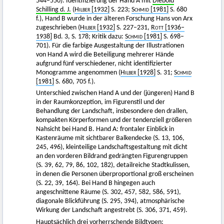
544–550). Identifizierung der Hand A mit
Diebold
Schilling d. J.
(
Hilber
[1932]
S. 223;
Schmid
[1981]
S. 680
f.), Hand B wurde in der älteren Forschung Hans von Arx
zugeschrieben (
Hilber
[1932]
S. 227–231,
Rott
[1936–
1938]
Bd. 3, S. 178; Kritik dazu:
Schmid
[1981]
S. 698–
701). Für die farbige Ausgestaltung der Illustrationen
von Hand A wird die Beteiligung mehrerer Hände
aufgrund fünf verschiedener, nicht identifizierter
Monogramme angenommen (
Hilber
[1928]
S. 31;
Schmid
[1981]
S. 680, 705 f.).
Unterschied zwischen Hand A und der (jüngeren) Hand B
in der Raumkonzeption, im Figurenstil und der
Behandlung der Landschaft, insbesondere den drallen,
kompakten Körperformen und der tendenziell größeren
Nahsicht bei Hand B. Hand A: frontaler Einblick in
Kastenräume mit sichtbarer Balkendecke (S. 13, 106,
245, 496), kleinteilige Landschaftsgestaltung mit dicht
an den vorderen Bildrand gedrängten Figurengruppen
(S. 39, 62, 79, 86, 102, 182), detailreiche Stadtkulissen,
in denen die Personen überproportional groß erscheinen
(S. 22, 39, 164). Bei Hand B hingegen auch
angeschnittene Räume (S. 302, 457, 582, 586, 591),
diagonale Blickführung (S. 295, 394), atmosphärische
Wirkung der Landschaft angestrebt (S. 306, 371, 459).
Hauptsächlich drei vorherrschende Bildtypen: