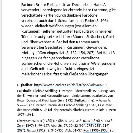
Farben:
Breite Farbpalette an Deckfarben. Hand A
verwendet überwiegend leuchtende klare Farbtöne, gibt
verschattete Partien durch dunklere Farbtöne,
vereinzelt auch durch Schraffuren mit Feder (S. 106)
wieder. Vielfach Weißhöhungen (vor allem an
Rüstungen), seltener getupfter Farbauftrag in helleren
Tönen für aufgesetzte Lichter (Bäume, Sträucher), Gold
und Silber werden außer bei den Rahmen auch
vereinzelt bei Geschützen, Rüstungen, Gewändern,
Metallgefäßen eingesetzt (S. 132, 154, 207). Bei Hand B
hingegen vielfach gebrochene oder Pastelltöne
vorherrschend, die Höhungen nicht nur in Weiß, sondern
auch Gelb mit bewegtem Duktus eingesetzt,
malerischer Farbauftrag mit fließenden Übergängen.
Digitalisat:
http://www.e-codices.ch/de/list/one/kol/S0023-2
Faksimile:
Diebold Schilling: Luzerner Bilderchronik 1513, Hrsg. von
der Einwohner- und Korporationsgemeinde Luzern, bearbeitet von
Robert Durrer
und
Paul Hilber-
Genf 1932 (Teilfaksimile). –
Alfred A.
Schmid
: Die Luzerner Chronik des Diebold Schilling 1513, Faksimile
der Handschrift S. 23 fol. der Zentralbibliothek Luzern. 2 Bde. Luzern
1977–1981.
Literatur:
Haller
4 (1786) Nr. 686, S. 354–356;
Rahn
(1876)
S. 713 f.;
v
r
r
v
Zemp
(1897)
S. 99–127, Abb. 26. 27. 30–32 (99
, 275
; 238
, 319
,
v
209
);
Gessler
(1919) S. 346–355, Abb. 31–37;
Rott
(1936–1938)
Bd.