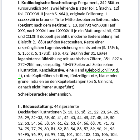
I. Kodikologische Beschreibung:
Pergament, 342 Blätter,
(ursprünglich 344, zwei fehlende Blätter fol. 1 [nach S. 12]
fol. CCCXXVIIII [nach S. 664]), originale Foliierung II–
cccxxxviiii in brauner Tinte Mitte des oberen Seitenrandes
(beginnt nach dem Register, S. 13, springt von XXIIII auf
XXX, nach XXXVII und LXXXXVIII je ein Blatt ungezählt, CCIII
und CCLXIIII doppelt gezählt), moderne Seitenzählung mit
Bleistift (1–683) auf den Rectoseiten, Reste einer
ursprünglichen Lagenbezeichnung rechts unten (S. 139: b,
S. 155: c, S. 173:d), ab S. 472 (Beginn der 31. Lage)
lageninterne Bildzählung mit arabischen Ziffern, 381–397 ×
272–288 mm, einspaltig, 48–59 Zeilen auf Seiten ohne
Illustration, Kanzleikursive, eine Hand (
Diebold Schilling d.
J.
), rote Kapitelüberschriften, fünfzeilige rote, blaue oder
grüne Initialen an den Kapitelanfängen (bis S. 83 nicht,
danach nicht immer ausgeführt).
Schreibsprache:
alemannisch.
II. Bildausstattung:
443 gerahmte
Deckfarbenillustrationen (S. 13, 15, 18, 21, 22, 23, 24, 25,
26, 29, 32–33, 39, 40, 41, 42, 43, 44, 45, 47, 48, 49, 50,
52, 53, 54, 56, 58, 59, 61, 62, 63, 64, 66, 68, 70, 71, 72,
74–75, 77, 79, 80, 81, 82, 83, 84, 86, 87, 89, 90, 91, 93,
94–95, 96, 97, 98, 99, 100, 101, 102, 103, 105, 106, 108,