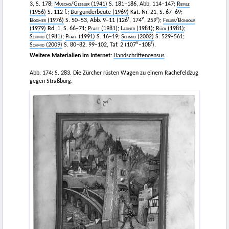
3, S. 178;
Muschg
/
Gessler
(1941)
S. 181–186, Abb. 114–147;
Reinle
(1956)
S. 112 f.;
Burgunderbeute (1969)
Kat. Nr. 21, S. 67–69;
r
v
r
Bodmer
(1976)
S. 50–53, Abb. 9–11 (126
, 174
, 259
);
Feller
/
Bonjour
(1979)
Bd. 1, S. 66–71;
Pfaff
(1981)
;
Ladner
(1981)
;
Rück
(1981)
;
Schmid
(1981)
;
Pfaff
(1991)
S. 16–19;
Schmid
(2002)
S. 529–561;
v
r
Schmid
(2009)
S. 80–82. 99–102, Taf. 2 (107
–108
).
Weitere Materialien im Internet:
Handschriftencensus
Abb. 174: S. 283. Die Zürcher rüsten Wagen zu einem Rachefeldzug
gegen Straßburg.