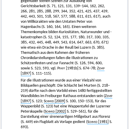
gegenüber stehen Szenen zur Ausübung von
Gerichtsbarkeit (S. 71, 121, 131, 139–144, 162, 262,
266, 281, 285, 288, 299, 344, 352, 421, 425, 437, 439,
442, 443, 501, 518, 567, 577, 588, 611, 615, 617), auch
von Willkürakten wie den Untaten Peter von
Hagenbachs (S. 160, 164, 165). Einen weiteren
Themenkomplex bilden Kuriositäten, Naturwunder und -
katastrophen (S. 52, 124, 155, 177, 180, 317, 330, 335,
385, 432, 445, 448, 449, 543, 614, 647, 663, 670, 671)
wie etwa ein Drache in der Reuß bei Luzern (S. 385).
Thematisch aus dem Rahmen der früheren
Chronikdarstellungen fallen die Illustrationen zu
Schützenfesten und zur Fasnacht (S. 126, 594, 600,
sowie S. 523, 593, vgl.
Pfaff
[1981b] S. 674–78;
Zemp
[1897]
S. 111–115).
Für die Illustrationen wurde aus einer Vielzahl von
Bildquellen geschöpft: Die Schlacht bei Murten (S. 218–
219) dürfte nach dem Vorbild eines 1480 fertiggestellten
Wandbildes im Freiburger Rathaus entstanden sein (
Zemp
[1897]
S. 123;
Schmid
[2009]
S. 100, 150–153), für das
Wappenbild (S. 123) hat eine Wappentafel der Luzerner
Peterskapelle (
Schmid
[2002]
S. 529–561), für die
Darstellung einer sirenenartigen Mißgeburt aus Florenz
(S. 449) ein Flugblatt als Vorlage gedient (
Schmid
[1981]
S.
693).