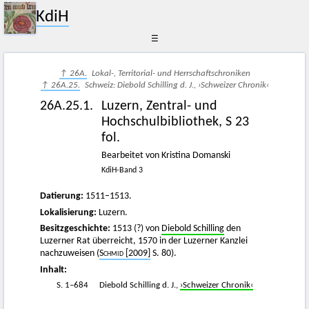
KdiH
☰
↑ 26A.
Lokal-, Territorial- und Herrschaftschroniken
↑ 26A.25.
Schweiz: Diebold Schilling d. J., ›Schweizer Chronik‹
26A.25.1.
Luzern, Zentral- und
Hochschulbibliothek, S 23
fol.
Bearbeitet von Kristina Domanski
KdiH-Band 3
Datierung:
1511–1513.
Lokalisierung:
Luzern.
Besitzgeschichte:
1513 (?) von
Diebold Schilling
den
Luzerner Rat überreicht, 1570 in der Luzerner Kanzlei
nachzuweisen (
Schmid
[2009]
S. 80).
Inhalt:
S. 1–684
Diebold Schilling d. J.,
›Schweizer Chronik‹