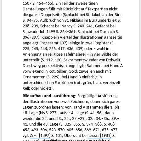
1507 S. 464–465). Ein Teil der zweiseitigen
Darstellungen füllt mit Rücksicht auf Textpartien nicht
die ganze Doppelseite (Schlacht bei St. Jakob an der Birs
S. 94–95, Aufbruch von St. Niklaus im Burgunderkrieg S.
238–239, Schacht bei Nancy S. 240–241, Gefecht bei
Schwaderloh 1499 S. 368–369, Schlacht bei Dornach S.
396–397). Knapp ein Viertel der Illustrationen ganzseitig
angelegt (insgesamt 107), einige in zwei Register (S.
225, 245, 248, 256, 417, 436, 439) oder – wohl in
Anlehnung an religiöse Tafelmalerei – in vier Bildfelder
unterteilt (S. 119, 120: Sakramentswunder von Ettiswil).
Durchweg perspektivisch angelegte Rahmen, bei Hand A
vorwiegend in Rot, Silber, Gold, zuweilen auch mit
Ornamenten (S. 229), bei Hand B einfarbig in
unterschiedlichen Farbtönen (rot, grün, blau, vereinzelt
gelb oder violett).
Bildaufbau und -ausführung:
Sorgfältige Ausführung
der Illustrationen von zwei Zeichnern, denen sich ganze
Lagen zuordnen lassen: Von Hand A stammen die 1. bis
18. Lage (bis S. 277), außer 4. Lage (S. 41–56), dann
wieder die 22. und 23., 25., 27.–29., 32., 34.–36., 39.–
41. und die 43. Lage (S. 325–355, S. 374–388, S. 408–
453, 493–506, 523–570, 605–656, 669–671, 675–677,
vgl.
Zemp
[1897]
S. 101, Übersicht bei
Ladner
[1981]
S.