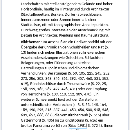
Landschaften mit steil ansteigendem Gelände und hoher
Horizontlinie, häufig im Hintergrund durch Architektur
(Stadtsilhouetten, Burgen, Dörfer) abgeschlossen,
Innenraumszenen oder Szenen innerhalb einer
Stadtkulisse, oft mit topographischen Anhaltspunkten.
Durchweg großes Interesse an der Ausschmückung mit
Details bei Architektur, Kleidung und Raumaustattung.
Bildthemen:
Im Anschluß an ein Dedikationsbild mit der
Übergabe der Chronik an den Schultheißen und Rat (S.
13) finden sich neben Illustrationen zu kriegerischen
Auseinandersetzungen wie Gefechten, Schlachten,
Belagerungen, oder Plünderung zahlreiche
Darstellungen zu politischen und diplomatischen
Verhandlungen: Beratungen (S. 59, 105, 225, 245, 252,
273, 286, 302, 343, 346, 361, 392, 457, 460, 531, 582,
619), Bündnisschlüsse durch Treueschwüre (S. 22, 25,
158, 159, 163, 269, 427, 428, 431) oder der Empfang
von Herrschern (S. 109, 110, 112, 309, 470). Ein
weiterer Schwerpunkt liegt auf der Darstellung
unterschiedlichster Verbrechen (z. B. S. 53, 148, 164,
189, 190, 295, 316, 337, 441, 483, 484, 500, 518, 546,
639, 657, 666, 667), die vom Kirchenraub (S. 515) über
Gattenmord (S. 436) bis zu Kindstötung (S. 616) ein
breites Panorama vorführen (
Rück
[1981]
S. 572 f.). Ihnen