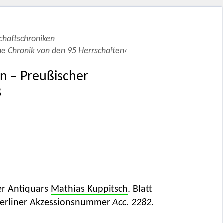
schaftschroniken
he Chronik von den 95 Herrschaften‹
lin – Preußischer
8
er Antiquars
Mathias Kuppitsch
. Blatt
 Berliner Akzessionsnummer
Acc. 2282.