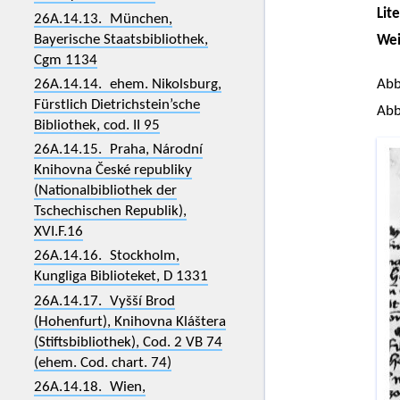
Lit
26A.14.13. München,
Bayerische Staatsbibliothek,
Wei
Cgm 1134
Abb
26A.14.14. ehem. Nikolsburg,
Fürstlich Dietrichstein’sche
Abb
Bibliothek, cod. II 95
26A.14.15. Praha, Národní
Knihovna České republiky
(Nationalbibliothek der
Tschechischen Republik),
XVI.F.16
26A.14.16. Stockholm,
Kungliga Biblioteket, D 1331
26A.14.17. Vyšší Brod
(Hohenfurt), Knihovna Kláštera
(Stiftsbibliothek), Cod. 2 VB 74
(ehem. Cod. chart. 74)
26A.14.18. Wien,