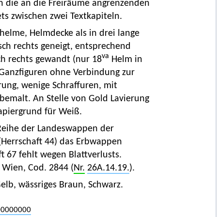
n die an die Freiräume angrenzenden
ts zwischen zwei Textkapiteln.
helme, Helmdecke als in drei lange
sch rechts geneigt, entsprechend
va
ch rechts gewandt (nur 18
Helm in
s Ganzfiguren ohne Verbindung zur
ung, wenige Schraffuren, mit
g bemalt. An Stelle von Gold Lavierung
apiergrund für Weiß.
 Reihe der Landeswappen der
(Herrschaft 44) das Erbwappen
 67 fehlt wegen Blattverlusts.
 Wien, Cod. 2844 (
Nr.
26A.14.19.
).
elb, wässriges Braun, Schwarz.
C00000000