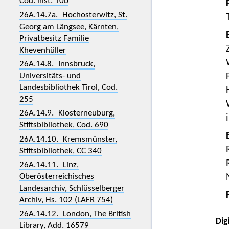
Cod. hist. 10b
26A.14.7a. Hochosterwitz, St.
Georg am Längsee, Kärnten,
Privatbesitz Familie
Khevenhüller
26A.14.8. Innsbruck,
Universitäts- und
Landesbibliothek Tirol, Cod.
255
26A.14.9. Klosterneuburg,
Stiftsbibliothek, Cod. 690
26A.14.10. Kremsmünster,
Stiftsbibliothek, CC 340
26A.14.11. Linz,
Oberösterreichisches
Landesarchiv, Schlüsselberger
Archiv, Hs. 102 (LAFR 754)
26A.14.12. London, The British
Digi
Library, Add. 16579