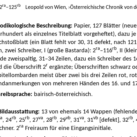
ra
rb
2
–125
Leopold von Wien, ›Österreichische Chronik von d
Kodikologische Beschreibung:
Papier, 127 Blätter (neue
rhundert als einzelnes Titelblatt vorgeheftet), dazu je
hstoßblatt (ein Blatt fehlt vor 30, 31 defekt, nach 121
ra
rb
 zwei Schreiber, I (große Bastarda): 2
–116
, II (kl
de zweispaltig, 31–34 Zeilen, dazu ein Schreiber des 16
r
 die Überschrift 2
ergänzte; Überschriften schwarz od
itellombarden meist über zwei bis drei Zeilen rot, rot
ndanmerkungen von mehreren Händen des 16. und 17.
hreibsprache:
bairisch-österreichisch.
 Bildausstattung:
13 von ehemals 14 Wappen (fehlendes 
ra
rb
rb
va
rb
vb
va
vb
rb
, 24
, 25
, 27
, 28
, 29
, 31
, 31
[defekt], 32
,
ra
chner. 2
Freiraum für eine Eingangsinitiale.