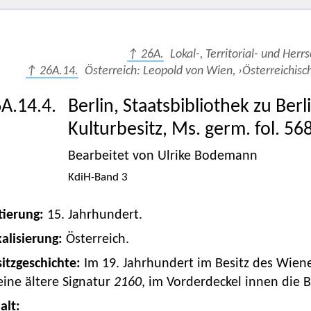
↑ 26A.
Lokal-, Territorial- und Herr
↑ 26A.14.
Österreich: Leopold von Wien, ›Österreichisc
A.14.4.
Berlin, Staatsbibliothek zu Ber
Kulturbesitz, Ms. germ. fol. 56
Bearbeitet von Ulrike Bodemann
KdiH-Band 3
tierung:
15. Jahrhundert.
alisierung:
Österreich.
itzgeschichte:
Im 19. Jahrhundert im Besitz des Wien
ine ältere Signatur
2160
, im Vorderdeckel innen die
alt: