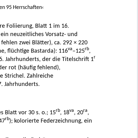
en 95 Herrschaften‹
re Foliierung, Blatt 1 im 16.
 ein neuzeitliches Vorsatz- und
 fehlen zwei Blätter), ca. 292 × 220
va
rb
eine, flüchtige Bastarda): 116
–125
,
r
. Jahrhunderts, der die Titelschrift 1
er rot (häufig fehlend),
e Strichel. Zahlreiche
 Jahrhunderts.
rb
va
ra
Blatt vor 30 s. o.; 15
, 18
, 20
,
rb
 47
); kolorierte Federzeichnung, ein