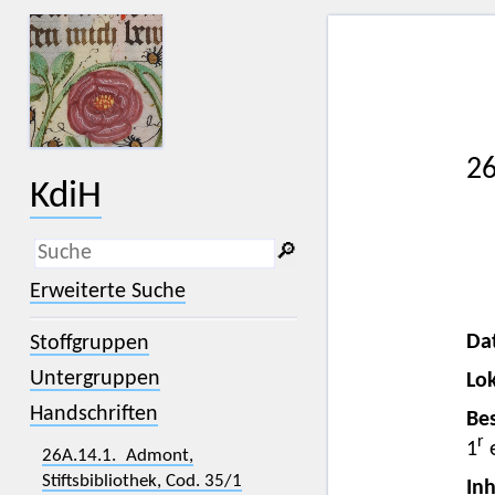
26
KdiH
🔎︎
_
(der Unterstrich) ist Platzhalter für
Erweiterte Suche
genau ein Zeichen.
%
(das Prozentzeichen) ist Platzhalter
Da
Stoffgruppen
für kein, ein oder mehr als ein
Zeichen.
Untergruppen
Lok
Handschriften
Bes
r
1
e
26A.14.1. Admont,
Stiftsbibliothek, Cod. 35/1
Inh