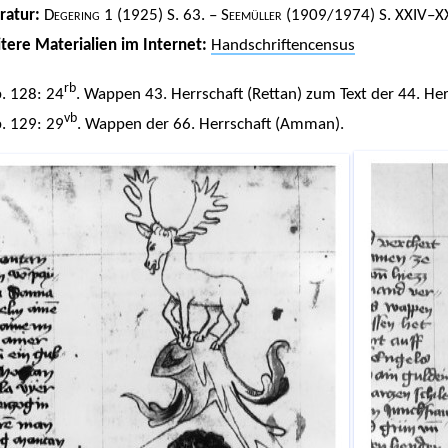
eratur:
Degering
1 (1925) S. 63. –
Seemüller
(1909/1974) S. XXIV–XX
tere Materialien im Internet:
Handschriftencensus
rb
. 128: 24
. Wappen 43. Herrschaft (Rettan) zum Text der 44. Her
vb
. 129: 29
. Wappen der 66. Herrschaft (Amman).