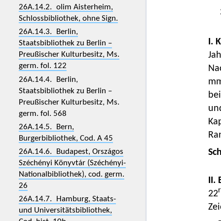
26A.14.2. olim Aisterheim,
Schlossbibliothek, ohne Sign.
26A.14.3. Berlin,
I. 
Staatsbibliothek zu Berlin –
Preußischer Kulturbesitz, Ms.
Jah
germ. fol. 122
Nac
26A.14.4. Berlin,
mm,
Staatsbibliothek zu Berlin –
bei
Preußischer Kulturbesitz, Ms.
und
germ. fol. 568
Kap
26A.14.5. Bern,
Ra
Burgerbibliothek, Cod. A 45
26A.14.6. Budapest, Országos
Sc
Széchényi Könyvtár (Széchényi-
Nationalbibliothek), cod. germ.
II.
26
22
26A.14.7. Hamburg, Staats-
Zei
und Universitätsbibliothek,