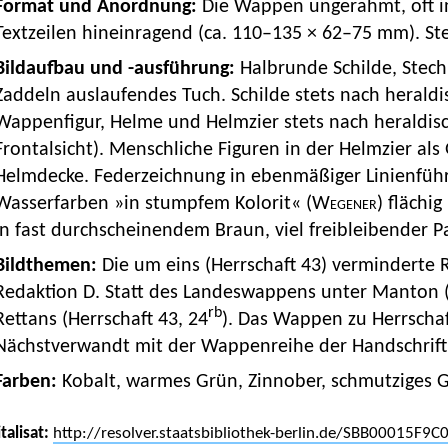
Format und Anordnung:
Die Wappen ungerahmt, oft i
Textzeilen hineinragend (ca. 110–135 × 62–75 mm). Ste
Bildaufbau und -ausführung:
Halbrunde Schilde, Stech
Zaddeln auslaufendes Tuch. Schilde stets nach heraldi
Wappenfigur, Helme und Helmzier stets nach heraldis
Frontalsicht). Menschliche Figuren in der Helmzier al
Helmdecke. Federzeichnung in ebenmäßiger Linienführ
Wasserfarben »in stumpfem Kolorit« (
Wegener
) flächi
in fast durchscheinendem Braun, viel freibleibender P
Bildthemen:
Die um eins (Herrschaft 43) verminderte
Redaktion D. Statt des Landeswappens unter Manton 
rb
Rettans (Herrschaft 43, 24
). Das Wappen zu Herrschaft
Nächstverwandt mit der Wappenreihe der Handschrift
Farben:
Kobalt, warmes Grün, Zinnober, schmutziges G
talisat:
http://resolver.staatsbibliothek-berlin.de/SBB00015F9