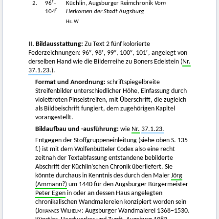
r
2.
96
–
Küchlin, Augsburger Reimchronik
Vom
r
104
Herkomen der Stadt Augsburg
Hs. W
II. Bildausstattung:
Zu Text 2 fünf kolorierte
v
r
v
v
r
Federzeichnungen: 96
, 98
, 99
, 100
, 101
, angelegt von
derselben Hand wie die Bilderreihe zu Boners Edelstein (
Nr.
37.1.23.
).
Format und Anordnung:
schriftspiegelbreite
Streifenbilder unterschiedlicher Höhe, Einfassung durch
violettroten Pinselstreifen, mit Überschrift, die zugleich
als Bildbeischrift fungiert, dem zugehörigen Kapitel
vorangestellt.
Bildaufbau und -ausführung:
wie
Nr.
37.1.23.
Entgegen der Stoffgruppeneinleitung (siehe oben S. 135
f.) ist mit dem Wolfenbütteler Codex also eine recht
zeitnah der Textabfassung entstandene bebilderte
Abschrift der Küchlin’schen Chronik überliefert. Sie
könnte durchaus in Kenntnis des durch den Maler
Jörg
(Ammann?)
um 1440 für den Augsburger Bürgermeister
Peter Egen
in oder an dessen Haus angelegten
chronikalischen Wandmalereien konzipiert worden sein
(
Johannes Wilhelm
: Augsburger Wandmalerei 1368–1530.