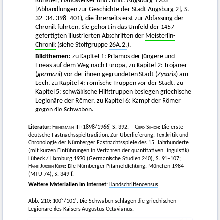
Künstler, Handwerker und Zunft. Augsburg 1983
[Abhandlungen zur Geschichte der Stadt Augsburg 2], S.
32–34. 398–401), die ihrerseits erst zur Abfassung der
Chronik führten. Sie gehört in das Umfeld der 1457
gefertigten illustrierten Abschriften der
Meisterlin-
Chronik
(siehe Stoffgruppe
26A.2.
).
Bildthemen:
zu Kapitel 1: Priamos der jüngere und
Eneas auf dem Weg nach Europa, zu Kapitel 2: Trojaner
(
germani
) vor der ihnen gegründeten Stadt (
Zysaris
) am
Lech, zu Kapitel 4: römische Truppen vor der Stadt, zu
Kapitel 5: schwäbische Hilfstruppen besiegen griechische
Legionäre der Römer, zu Kapitel 6: Kampf der Römer
gegen die Schwaben.
Literatur:
Heinemann
III (1898/1966) S. 392. –
Gerd Simon
: Die erste
deutsche Fastnachsspieltradition. Zur Überlieferung, Textkritik und
Chronologie der Nürnberger Fastnachtsspiele des 15. Jahrhunderte
(mit kurzen Einführungen in Verfahren der quantitativen Linguistik).
Lübeck / Hamburg 1970 (Germanische Studien 240), S. 91–107;
Hans Jürgen Kiepe
: Die Nürnberger Priameldichtung. München 1984
(MTU 74), S. 349 f.
Weitere Materialien im Internet:
Handschriftencensus
v
r
Abb. 210: 100
/101
. Die Schwaben schlagen die griechischen
Legionäre des Kaisers Augustus Octavianus.