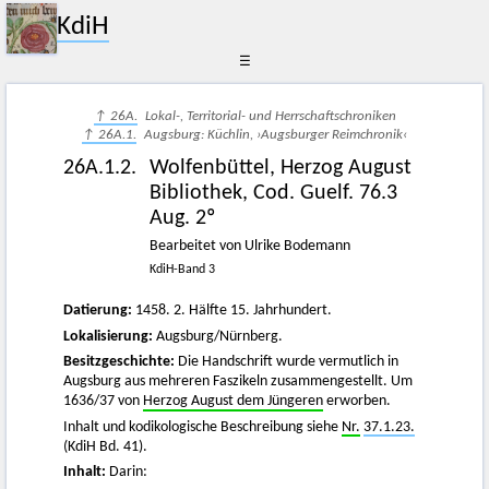
KdiH
☰
↑ 26A.
Lokal-, Territorial- und Herrschaftschroniken
↑ 26A.1.
Augsburg: Küchlin, ›Augsburger Reimchronik‹
26A.1.2.
Wolfenbüttel, Herzog August
Bibliothek, Cod. Guelf. 76.3
Aug. 2º
Bearbeitet von Ulrike Bodemann
KdiH-Band 3
Datierung:
1458. 2. Hälfte 15. Jahrhundert.
Lokalisierung:
Augsburg/Nürnberg.
Besitzgeschichte:
Die Handschrift wurde vermutlich in
Augsburg aus mehreren Faszikeln zusammengestellt. Um
1636/37 von
Herzog August dem Jüngeren
erworben.
Inhalt und kodikologische Beschreibung siehe
Nr.
37.1.23.
(KdiH Bd. 41).
Inhalt:
Darin: