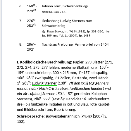
ra
6.
160
–
Johann Lenz, ›Schwabenkrieg‹
vb
273
siehe
Nr.
26A.24.1.
ra
7.
276
–
Liedanhang Ludwig Sterners zum
vb
283
Schwabenkrieg
2
Vgl.
Frieder Schanze
, in:
VL 9 (1995), Sp. 308–310, hier
2
Sp. 309, und
VL 11 (2004), Sp. 1459
r
8.
286
–
Nachtrag: Freiburger Vennerbrief von 1404
r
292
I. Kodikologische Beschreibung:
Papier, 293 Blätter (271,
r
272, 274, 275, 277 fehlen; moderne Blattzählung; 158
–
v
r
r
159
unbeschrieben), 300 × 215 mm, 1
–157
einspaltig,
r
v
160
–283
zweispaltig, 31 Zeilen, Bastarda, zwei Hände,
r
v
v
1
–283
:
Ludwig Sterner
(138
:
Vff den xxiiij tag genners
manot zwár/ Nách Cristi geburt funfffzechen hundert vnd
r
ein Jár Lu
[
doui
]
Sterner 1501
, 157
gereimter Kolophon
r
r
Sterners), 286
–229
(Text 8): Hand des 16. Jahrhunderts,
drei- bis fünfzeilige Initialen in Rot und Blau, rote Kapitel-
und Bildüberschriften, Rubrizierung.
Schreibsprache:
südwestalemannisch (
Palmer
[2007]
S.
152).