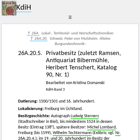
KdiH
☰
↑ 26A.
Lokal-, Territorial- und Herrschaftschroniken
↑ 26A.20.
Schweiz: Peter von Molsheim, ›Kleine
Burgunderchronik‹
26A.20.5.
Privatbesitz (zuletzt Ramsen,
Antiquariat Bibermühle,
Heribert Tenschert, Katalog
90, Nr. 1)
Bearbeitet von Kristina Domanski
KdiH-Band 3
Datierung:
1500/1501 und 16. Jahrhundert.
Lokalisierung:
Freiburg im Üchtland.
Besitzgeschichte:
Autograph
Ludwig Sterners
(Stadtschreiber in Biel), bis mindestens 1524 in dessen
v
Besitz (Eintrag 138
), spätere Besitzer:
Michel Lombard
,
Freiburg (bis 1599),
Wilhelm Techtermann
(Exlibris; vgl.
Nr.
26A.20.4.
); im 19. und 20. Jahrhundert im Besitz der