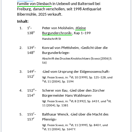
Familie von Diesbach
in Uebewil und Balterswil bei
Freiburg, danach verschollen, seit 1998 Antiquariat
Bibermühle, 2025 verkauft.
Inhalt:
r
1.
1
–
Peter von Molsheim,
›Kleine
v
138
Burgunderchronik‹
, Kap 1–199
Handschrift St
r
2.
139
–
Konrad von Pfettisheim, ›Gedicht über die
v
148
Burgunderkriege‹
Abschrift des Druckes Knoblochtzers (
Schanze
[2006] S.
56)
r
3.
149
–
›Lied vom Ursprung der Eidgenossenschaft‹
r
152
2
Vgl.
Frieder Schanze
, in:
VL 10 (1999), Sp. 125–128, und
2
VL 11 (2004), Sp. 1594
v
4.
152
–
Scherer von Ilau, ›Lied über den Zürcher
v
154
Bürgermeister Hans Waldmann‹
2
2
Vgl.
Frieder Schanze
, in:
VL 8 (1992), Sp. 643 f., und
VL
11 (2004), Sp. 1381
r
5.
155
–
Balthasar Wenck, ›Lied über die Macht des
r
157
Pfennigs‹
2
Vgl.
Frieder Schanze
, in:
VL 11 (1999), Sp. 840 f., und
2
VL 11 (2004), Sp. 1647 f.