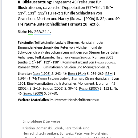
II. Bildausstattung:
Insgesamt 43 Freiräume für
v
r
v
Illustrationen, davon drei Doppelseiten (97
–98
, 118
–
r
v
r
119
, 131
–132
) zu Text 1 für die Schlachten von
Grandson, Murten und Nancy (
Schanze
[2006] S. 32), und 40
Freiräume unterschiedlichen Formats zu Text 6.
Siehe
Nr.
26A.24.1.
Faksimile:
Teilfaksimile: Ludwig Sterners Handschrift der
Burgunderkriegschronik des Peter von Molsheim und der
Schwabenchronik des Johann Lenz mit den von Sterner beigefügten
Anhängen, Teilfaksimile. Hrsg. von
Frieder Schanze.
Ramsen 2001
r
v
v
v
(enthält: 1
–14
, 132
–138
). Kommentarband von
Frieder Schanze
.
Ramsen 2006 (Illuminationen. Studien und Monographien 7).
Literatur:
Büchi
(1905)
S. 243–48;
Büchi
(1914)
S. 264–269;
RSM
1
(1994) S. 74;
Frieder Schanze
: Ludwig Sterners Chronikhandschrift von
1501. Eine Kompilation als historisches Monument. Librarium 45
(2002), S. 2–16;
Schanze
(2006) S. 39–46;
Palmer
(2007)
S. 152 f., Nr.
46;
Schmid
(2009)
S. 57–60.
Weitere Materialien im Internet:
Handschriftencensus
Empfohlene Zitierweise
Kristina Domanski: Lokal-, Territorial- und
Herrschaftschroniken. Schweiz: Peter von Molsheim,