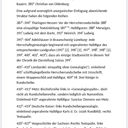
v
Bayern, 385
Christian von Oldenburg.
Eine aufgrund womöglich unorganischer Einfügung abweichende
Struktur haben die folgenden Reihen.
r
v
r
387
–394
Thüringen-Hessen: Vor der Herrscherrundscheibe 388
r–v
v
eine einspaltige Texteinleitung 387
; Halbfiguren: 388
Merwiges,
r
v
r
391
Ludwig mit dem Barte, 392
Heinrich, 394
Ludwig.
v
r
395
–404
Adelshäuser in Braunschweig-Lüneburg: Jede
Herrschaftsgenealogie beginnend mit ungerahmter Halbfigur des
v
r
v
r
v
entsprechenden Landgrafen (395
[2], 396
[2], 397
, 398
, 398
[2],
r
r
r
r
399
, 400
, 402
, 403
); dazu als einzige Stadtansicht in diesem Teil
r
der Chronik die Darstellung Salzas 399
.
r
r
405
–410
Lombardei: einspaltig ohne Genealogie(!), einleitend
r
405
schriftspiegelbreite Herrscherrundscheibe mit Umschrift,
v
einem Wappenschild und Halbfigur, 409
Hl. Drei Könige in
Rundscheibe.
v
r
410
–411
Metz: Bischofsreihe links in »Genealogiespalte«, doch
nicht als Rundscheibenreihe, sondern lediglich als Namenliste.
v
Einleitend 410
ungerahmte Halbfigur: Sanctus Clemens von Metz.
v
r
412
–419
Deutsche Kaiser: links Rundscheibengenealogie,
einleitend ungerahmte Halbfigur Karls d. Gr. (statt Rundbild), rechts
Textspalte.
r
v
420
–427
Vorgeschichte der Sachsen: Rechts Textspalte, links