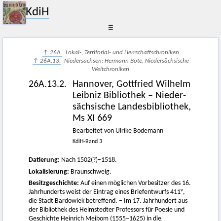
KdiH
☰
↑ 26A.
Lokal-, Territorial- und Herrschaftschroniken
↑ 26A.13.
Niedersachsen: Hermann Bote, Niedersächsische
Weltchroniken
26A.13.2.
Hannover, Gottfried Wilhelm
Leibniz Bibliothek – Nieder­
sächsische Landes­bibliothek,
Ms XI 669
Bearbeitet von Ulrike Bodemann
KdiH-Band 3
Datierung:
Nach 1502(?)–1518.
Lokalisierung:
Braunschweig.
Besitzgeschichte:
Auf einen möglichen Vorbesitzer des 16.
v
Jahrhunderts weist der Eintrag eines Briefentwurfs 411
,
die Stadt Bardowiek betreffend. – Im 17. Jahrhundert aus
der Bibliothek des Helmstedter Professors für Poesie und
Geschichte
Heinrich Meibom
(1555–1625) in die