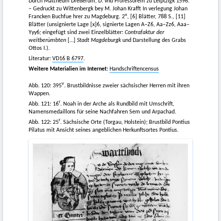
Durch Mattheum Dreßerum, D. vnd Professorem zu Leiptzigk 1596.
– Gedruckt zu Wittenbergk bey M. Johan Krafft In verlegung Johan
Francken Buchfue hrer zu Magdeburg. 2º, [6] Blätter, 788 S., [11]
Blätter (unsignierte Lage [x]6, signierte Lagen A–Z6, Aa–Zz6, Aaa–
Yyy6; eingefügt sind zwei Einzelblätter:
Contrafaktur der
weitberümbten
[…]
Stadt Magdeburgk
und Darstellung des Grabs
Ottos I.).
Literatur:
VD16 B 6797
.
Weitere Materialien im Internet:
Handschriftencensus
v
Abb. 120: 395
. Brustbildnisse zweier sächsischer Herren mit ihren
Wappen.
r
Abb. 121: 16
. Noah in der Arche als Rundbild mit Umschrift,
Namensmedaillons für seine Nachfahren Sem und Arpachad.
r
Abb. 122: 25
. Sächsische Orte (Torgau, Holstein); Brustbild Pontius
Pilatus mit Ansicht seines angeblichen Herkunftsortes Pontius.