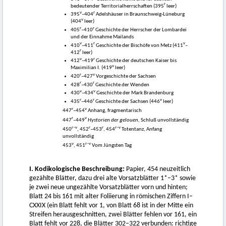
r
bedeutender Territorialherrschaften (395
leer)
v
r
395
–404
Adelshäuser in Braunschweig-Lüneburg
v
(404
leer)
r
r
405
–410
Geschichte der Herrscher der Lombardei
und der Einnahme Mailands
v
r
v
410
–411
Geschichte der Bischöfe von Metz (411
–
r
412
leer)
v
r
412
–419
Geschichte der deutschen Kaiser bis
v
Maximilian I. (419
leer)
r
v
420
–427
Vorgeschichte der Sachsen
r
r
428
–430
Geschichte der Wenden
v
v
430
–434
Geschichte der Mark Brandenburg
r
r
v
435
–446
Geschichte der Sachsen (446
leer)
r
v
447
–454
Anhang, fragmentarisch
r
v
447
–449
Hystorien der gelouen,
Schluß unvollständig
r–v
r
r
r–v
450
, 452
–453
, 454
Totentanz, Anfang
unvollständig
v
r–v
453
, 451
Vom Jüngsten Tag
I. Kodikologische Beschreibung:
Papier, 454 neuzeitlich
gezählte Blätter, dazu drei alte Vorsatzblätter 1*–3* sowie
je zwei neue ungezählte Vorsatzblätter vorn und hinten;
Blatt 24 bis 161 mit alter Foliierung in römischen Ziffern I–
CXXIX (ein Blatt fehlt vor 1, von Blatt 68 ist in der Mitte ein
Streifen herausgeschnitten, zwei Blätter fehlen vor 161, ein
Blatt fehlt vor 228, die Blätter 302–322 verbunden: richtige