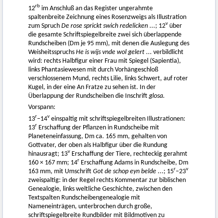
rb
12
im Anschluß an das Register ungerahmte
spaltenbreite Zeichnung eines Rosenzweigs als Illustration
v
zum Spruch
De rose sprickt swich redelicken
...; 12
über
die gesamte Schriftspiegelbreite zwei sich überlappende
Rundscheiben (Dm je 95 mm), mit denen die Auslegung des
Weisheitsspruchs
He is wijs vnde wol gelert
... verbildlicht
wird: rechts Halbfigur einer Frau mit Spiegel (Sapientia),
links Phantasiewesen mit durch Vorhängeschloß
verschlossenem Mund, rechts Lilie, links Schwert, auf roter
Kugel, in der eine An Fratze zu sehen ist. In der
Überlappung der Rundscheiben die Inschrift
glosa.
Vorspann:
r
v
13
–14
einspaltig mit schriftspiegelbreiten Illustrationen:
r
13
Erschaffung der Pflanzen in Rundscheibe mit
Planeteneinfassung, Dm ca. 165 mm, gehalten von
Gottvater, der oben als Halbfigur über die Rundung
v
hinausragt; 13
Erschaffung der Tiere, rechteckig gerahmt
r
160 × 167 mm; 14
Erschaffung Adams in Rundscheibe, Dm
r
v
163 mm, mit Umschrift
Got de schop eyn belde
...; 15
–23
zweispaltig: in der Regel rechts Kommentar zur biblischen
Genealogie, links weltliche Geschichte, zwischen den
Textspalten Rundscheibengenealogie mit
Nameneinträgen, unterbrochen durch große,
schriftspiegelbreite Rundbilder mit Bildmotiven zu