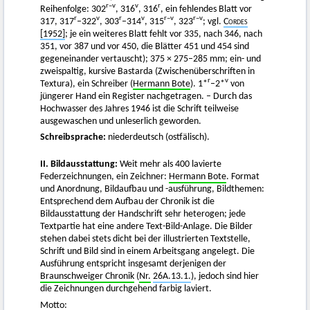
r–v
v
r
Reihenfolge: 302
, 316
, 316
, ein fehlendes Blatt vor
r
v
r
v
r–v
r–v
317, 317
–322
, 303
–314
, 315
, 323
; vgl.
Cordes
[1952]
; je ein weiteres Blatt fehlt vor 335, nach 346, nach
351, vor 387 und vor 450, die Blätter 451 und 454 sind
gegeneinander vertauscht); 375 × 275–285 mm; ein- und
zweispaltig, kursive Bastarda (Zwischenüberschriften in
r
v
Textura), ein Schreiber (
Hermann Bote
). 1*
–2*
von
jüngerer Hand ein Register nachgetragen. – Durch das
Hochwasser des Jahres 1946 ist die Schrift teilweise
ausgewaschen und unleserlich geworden.
Schreibsprache:
niederdeutsch (ostfälisch).
II. Bildausstattung:
Weit mehr als 400 lavierte
Federzeichnungen, ein Zeichner:
Hermann Bote
. Format
und Anordnung, Bildaufbau und -ausführung, Bildthemen:
Entsprechend dem Aufbau der Chronik ist die
Bildausstattung der Handschrift sehr heterogen; jede
Textpartie hat eine andere Text-Bild-Anlage. Die Bilder
stehen dabei stets dicht bei der illustrierten Textstelle,
Schrift und Bild sind in einem Arbeitsgang angelegt. Die
Ausführung entspricht insgesamt derjenigen der
Braunschweiger Chronik
(
Nr.
26A.13.1.
), jedoch sind hier
die Zeichnungen durchgehend farbig laviert.
Motto: