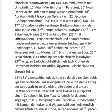
einzelnen Stammvätern (Dm 133–145 mm), jeweils mit
r
r
Umschrift: 15
Adam (Verführung im Paradies), 16
Noah
r
(in der Arche, mit einem Krug Wasser schöpfend), 18
r
Abraham (führt Isaak zum Opferaltar), 22
Jeconias
v
(Gefangenennahme), 23
Jesus (Maria mit Kind). Dazu ab
ra
17
17 spaltenbreite gerahmte Stadtansichten, von der
ra
rb
Trias Jerusalem (17
Tempel Salomos), Babylon (17
Turm
vb
ra
Babel) und Ninive (17
) bis hin zu Köln (23
mit
Stiftswappen). Ferner zeichenhaft und als Kommentar
v
fungierend eingestreute ungerahmte Zeichnungen (16
vb
ra
Regenbogen, zu Noah; 18
Ochse, zu Esrom; 19
rb
va
Gesetzestafeln, zu Moses; 19
Schriftrollen, zu Boos; 22
Schachbrett, zur Erfindung des Schachspiels in Babylon;
vb
22
Krug, zu Sadoch; schließlich mehrfach Kronen als
Herrschaftszeichen für Afrika, Ägypten, Griechenland etc.).
Chronik Teil 1:
r
v
24
–161
zweispaltig, jede Seite wird durch eine über beide
Spalten reichende, linear eingefaßte Zeile mit dem Eintrag
der Jahreszahl in zwei gleich große obere und untere
Hälften horizontal unterteilt. Jede Halbseite entspricht
einem Zeitabschnitt. Der Text ist jedoch fortlaufend
angelegt, d. h. »überspringt« die Trennlinie. Rundscheiben
mit Namen der Kaiser und Wappenschilden (gelegentlich
va
zudem Attribute: meist Krone, selten anderes: 41
Spaten