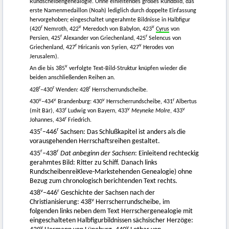
Rundscheibengenealogie. Ohne einleitendes großes Rundbild, das
erste Namenmedaillon (Noah) lediglich durch doppelte Einfassung
hervorgehoben; eingeschaltet ungerahmte Bildnisse in Halbfigur
r
v
v
(420
Nemroth, 422
Meredoch von Babylon, 423
Cyrus
von
r
r
Persien, 425
Alexander von Griechenland, 425
Selencus von
r
v
Griechenland, 427
Hiricanis von Syrien, 427
Herodes von
Jerusalem).
v
An die bis 385
verfolgte Text-Bild-Struktur knüpfen wieder die
beiden anschließenden Reihen an.
r
r
r
428
–430
Wenden: 428
Herrscherrundscheibe.
v
v
v
r
430
–434
Brandenburg: 430
Herrscherrundscheibe, 431
Albertus
r
v
v
(mit Bär), 433
Ludwig von Bayern, 433
Meyneke Molre
, 433
r
Johannes, 434
Friedrich.
r
r
435
–446
Sachsen: Das Schlußkapitel ist anders als die
vorausgehenden Herrschaftsreihen gestaltet.
r
r
435
–438
Dat anbeginn der Sachsen
: Einleitend rechteckig
gerahmtes Bild: Ritter zu Schiff. Danach links
RundscheibenreiKleve-Markstehenden Genealogie) ohne
Bezug zum chronologisch berichtenden Text rechts.
v
r
438
–446
Geschichte der Sachsen nach der
v
Christianisierung: 438
Herrscherrundscheibe, im
folgenden links neben dem Text Herrschergenealogie mit
eingeschalteten Halbfigurbildnissen sächsischer Herzöge:
v
v