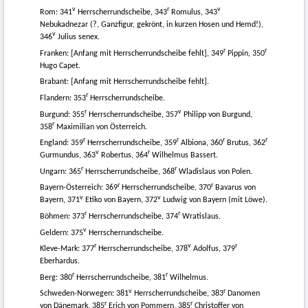
v
r
v
Rom: 341
Herrscherrundscheibe, 343
Romulus, 343
Nebukadnezar (?, Ganzfigur, gekrönt, in kurzen Hosen und Hemd!),
v
346
Julius senex.
r
r
Franken: [Anfang mit Herrscherrundscheibe fehlt], 349
Pippin, 350
Hugo Capet.
Brabant: [Anfang mit Herrscherrundscheibe fehlt].
r
Flandern: 353
Herrscherrundscheibe.
r
v
Burgund: 355
Herrscherrundscheibe, 357
Philipp von Burgund,
r
358
Maximilian von Österreich.
r
r
r
r
England: 359
Herrscherrundscheibe, 359
Albiona, 360
Brutus, 362
v
r
Gurmundus, 363
Robertus, 364
Wilhelmus Bassert.
r
r
Ungarn: 365
Herrscherrundscheibe, 368
Wladislaus von Polen.
r
r
Bayern-Österreich: 369
Herrscherrundscheibe, 370
Bavarus von
v
v
Bayern, 371
Etiko von Bayern, 372
Ludwig von Bayern (mit Löwe).
r
r
Böhmen: 373
Herrscherrundscheibe, 374
Wratislaus.
v
Geldern: 375
Herrscherrundscheibe.
r
v
r
Kleve-Mark: 377
Herrscherrundscheibe, 378
Adolfus, 379
Eberhardus.
r
r
Berg: 380
Herrscherrundscheibe, 381
Wilhelmus.
v
r
Schweden-Norwegen: 381
Herrscherrundscheibe, 383
Danomen
r
r
von Dänemark, 385
Erich von Pommern, 385
Christoffer von