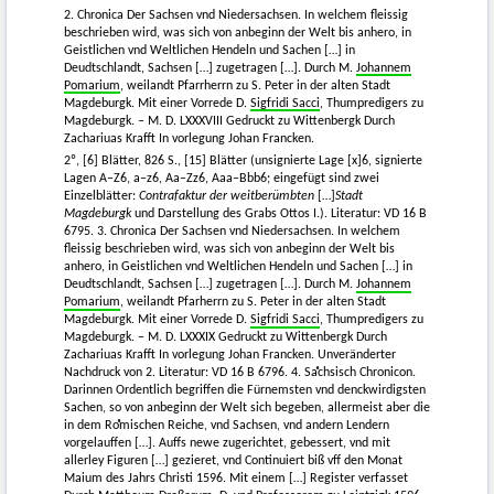
2. Chronica Der Sachsen vnd Niedersachsen. In welchem fleissig
beschrieben wird, was sich von anbeginn der Welt bis anhero, in
Geistlichen vnd Weltlichen Hendeln und Sachen […] in
Deudtschlandt, Sachsen […] zugetragen […]. Durch M.
Johannem
Pomarium
, weilandt Pfarrherrn zu S. Peter in der alten Stadt
Magdeburgk. Mit einer Vorrede D.
Sigfridi Sacci
, Thumpredigers zu
Magdeburgk. – M. D. LXXXVIII Gedruckt zu Wittenbergk Durch
Zachariuas Krafft In vorlegung Johan Francken.
2º, [6] Blätter, 826 S., [15] Blätter (unsignierte Lage [x]6, signierte
Lagen A–Z6, a–z6, Aa–Zz6, Aaa–Bbb6; eingefügt sind zwei
Einzelblätter:
Contrafaktur der weitberümbten
[…]
Stadt
Magdeburgk
und Darstellung des Grabs Ottos I.). Literatur: VD 16 B
6795. 3. Chronica Der Sachsen vnd Niedersachsen. In welchem
fleissig beschrieben wird, was sich von anbeginn der Welt bis
anhero, in Geistlichen vnd Weltlichen Hendeln und Sachen […] in
Deudtschlandt, Sachsen […] zugetragen […]. Durch M.
Johannem
Pomarium
, weilandt Pfarherrn zu S. Peter in der alten Stadt
Magdeburgk. Mit einer Vorrede D.
Sigfridi Sacci
, Thumpredigers zu
Magdeburgk. – M. D. LXXXIX Gedruckt zu Wittenbergk Durch
Zachariuas Krafft In vorlegung Johan Francken. Unveränderter
Nachdruck von 2. Literatur: VD 16 B 6796. 4. Saͤchsisch Chronicon.
Darinnen Ordentlich begriffen die Fürnemsten vnd denckwirdigsten
Sachen, so von anbeginn der Welt sich begeben, allermeist aber die
in dem Roͤmischen Reiche, vnd Sachsen, vnd andern Lendern
vorgelauffen […]. Auffs newe zugerichtet, gebessert, vnd mit
allerley Figuren […] gezieret, vnd Continuiert biß vff den Monat
Maium des Jahrs Christi 1596. Mit einem […] Register verfasset