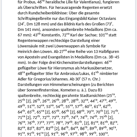
rb
für Probus, 46
heraldische Lilie für Valentianus), fungieren
als Überschriften. Für herausragende Regenten ersetzt
durch Rundscheibenbildnisse: Über die gesamte
Schriftspiegelbreite nur das Eingangsbild Kaiser Octavians
r
r
(24
, Dm 128 mm) und das Bildnis Karls des Großen (73
,
Dm 141 mm), ansonsten spaltenbreite Medaillons (Dm ca.
vb
va
ra
67 mm): 43
Konstantin, 72
Karl der Sachse; 101
statt
Regentenwappen rechteckige Darstellung einer
Löwensäule mit zwei Löwenwappen als Symbole für
va
Heinrich den Löwen. Ab 27
eine Reihe von 13 Halbfiguren
von Aposteln und Evangelisten in Medaillons (Dm ca. 38–45
va
mm). In der Folge drei Kirchenväterdarstellungen: 46
geflügelter Löwe für Hieronymus als Markusübersetzer,
ra
vb
48
geflügelter Stier für Ambrosius/Lukas, 61
nimbierter
r
Adler für Gregorius/Johannes. Ab 30
(57 n. Chr.)
Darstellungen von Himmelserscheinungen (zu Berichten
über Sonnenfinsternisse, Kometen u. ä.). Dazu 83
ra
spaltenbreite, rechteckig gerahmte Stadtansichten (25
,
rb
rb
va
vb
rb
vb
va
ra
ra
ra
25
[2], 26
, 26
, 26
, 28
, 28
, 32
, 44
, 47
, 49
,
rb
va
va
va
vb
va
vb
ra
ra
vb
49
, 51
, 52
, 53
, 54
, 55
, 57
, 60
, 61
, 62
,
rb
rb
va
vb
vb
vb
ra
rb
rb
64
, 65
, 65
[2], 65
, 66
[2], 68
, 70
, 70
[2], 71
,
va
rb
va
va
vb
ra
rb
vb
vb
71
[2], 72
, 72
, 73
, 73
, 74
, 74
, 74
, 75
[2],
va
vb
ra
va
ra
vb
rb
va
vb
ra
76
, 76
, 77
, 77
, 78
, 79
, 81
, [2], 81
, 81
, 82
,
va
ra
va
vb
rb
va
rb
rb
vb
ra
82
, 83
, 83
, 83
[2], 84
, 84
, 86
, 89
, 89
, 90
,
ra
rb
ra
rb
rb
rb
rb
rb
ra
91
, 91
, 91
[2], 91
, 96
, 97
, 98
, 99
, 100
,