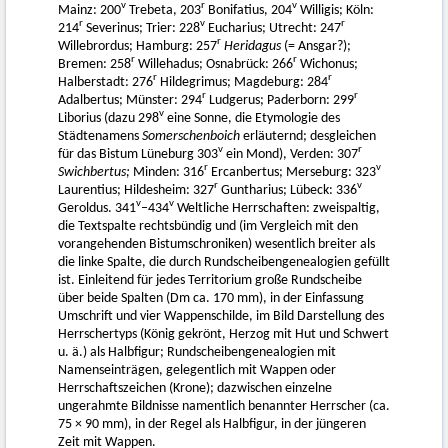
v
r
v
Mainz: 200
Trebeta, 203
Bonifatius, 204
Willigis; Köln:
r
v
r
214
Severinus; Trier: 228
Eucharius; Utrecht: 247
r
Willebrordus; Hamburg: 257
Heridagus
(= Ansgar?);
r
r
Bremen: 258
Willehadus; Osnabrück: 266
Wichonus;
r
r
Halberstadt: 276
Hildegrimus; Magdeburg: 284
r
r
Adalbertus; Münster: 294
Ludgerus; Paderborn: 299
v
Liborius (dazu 298
eine Sonne, die Etymologie des
Städtenamens
Somerschenboich
erläuternd; desgleichen
v
r
für das Bistum Lüneburg 303
ein Mond), Verden: 307
r
v
Swichbertus;
Minden: 316
Ercanbertus; Merseburg: 323
r
v
Laurentius; Hildesheim: 327
Guntharius; Lübeck: 336
v
v
Geroldus. 341
–434
Weltliche Herrschaften: zweispaltig,
die Textspalte rechtsbündig und (im Vergleich mit den
vorangehenden Bistumschroniken) wesentlich breiter als
die linke Spalte, die durch Rundscheibengenealogien gefüllt
ist. Einleitend für jedes Territorium große Rundscheibe
über beide Spalten (Dm ca. 170 mm), in der Einfassung
Umschrift und vier Wappenschilde, im Bild Darstellung des
Herrschertyps (König gekrönt, Herzog mit Hut und Schwert
u. ä.) als Halbfigur; Rundscheibengenealogien mit
Namenseinträgen, gelegentlich mit Wappen oder
Herrschaftszeichen (Krone); dazwischen einzelne
ungerahmte Bildnisse namentlich benannter Herrscher (ca.
75 × 90 mm), in der Regel als Halbfigur, in der jüngeren
Zeit mit Wappen.