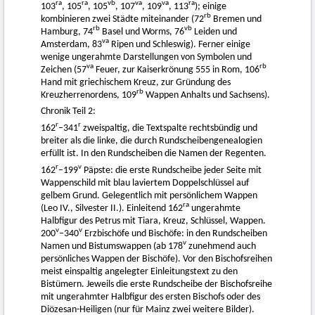
ra
ra
vb
va
va
ra
103
, 105
, 105
, 107
, 109
, 113
); einige
rb
kombinieren zwei Städte miteinander (72
Bremen und
rb
vb
Hamburg, 74
Basel und Worms, 76
Leiden und
va
Amsterdam, 83
Ripen und Schleswig). Ferner einige
wenige ungerahmte Darstellungen von Symbolen und
va
rb
Zeichen (57
Feuer, zur Kaiserkrönung 555 in Rom, 106
Hand mit griechischem Kreuz, zur Gründung des
rb
Kreuzherrenordens, 109
Wappen Anhalts und Sachsens).
Chronik Teil 2:
r
r
162
–341
zweispaltig, die Textspalte rechtsbündig und
breiter als die linke, die durch Rundscheibengenealogien
erfüllt ist. In den Rundscheiben die Namen der Regenten.
r
v
162
–199
Päpste: die erste Rundscheibe jeder Seite mit
Wappenschild mit blau laviertem Doppelschlüssel auf
gelbem Grund. Gelegentlich mit persönlichem Wappen
ra
(Leo IV., Silvester II.). Einleitend 162
ungerahmte
Halbfigur des Petrus mit Tiara, Kreuz, Schlüssel, Wappen.
v
v
200
–340
Erzbischöfe und Bischöfe: in den Rundscheiben
v
Namen und Bistumswappen (ab 178
zunehmend auch
persönliches Wappen der Bischöfe). Vor den Bischofsreihen
meist einspaltig angelegter Einleitungstext zu den
Bistümern. Jeweils die erste Rundscheibe der Bischofsreihe
mit ungerahmter Halbfigur des ersten Bischofs oder des
Diözesan-Heiligen (nur für Mainz zwei weitere Bilder).