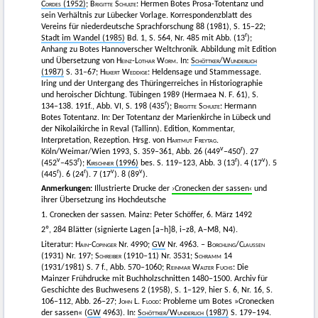
Cordes
(1952)
;
Brigitte Schulte
: Hermen Botes Prosa-Totentanz und
sein Verhältnis zur Lübecker Vorlage. Korrespondenzblatt des
Vereins für niederdeutsche Sprachforschung 88 (1981), S. 15–22;
r
Stadt im Wandel (1985)
Bd. 1, S. 564, Nr. 485 mit Abb. (13
);
Anhang zu Botes Hannoverscher Weltchronik. Abbildung mit Edition
und Übersetzung von
Heinz-Lothar Worm
. In:
Schöttker
/
Wunderlich
(1987)
S. 31–67;
Hilkert Weddige
: Heldensage und Stammessage.
Iring und der Untergang des Thüringerreiches in Historiographie
und heroischer Dichtung. Tübingen 1989 (Hermaea N. F. 61), S.
r
134–138. 191f., Abb. VI, S. 198 (435
);
Brigitte Schulte
: Hermann
Botes Totentanz. In: Der Totentanz der Marienkirche in Lübeck und
der Nikolaikirche in Reval (Tallinn). Edition, Kommentar,
Interpretation, Rezeption. Hrsg. von
Hartmut Freytag
.
v
r
Köln/Weimar/Wien 1993, S. 359–361, Abb. 26 (449
–450
). 27
v
r
r
v
(452
–453
);
Kirschner
(1996)
bes. S. 119–123, Abb. 3 (13
). 4 (17
). 5
r
r
v
v
(445
). 6 (24
). 7 (17
). 8 (89
).
Anmerkungen:
Illustrierte Drucke der
›Cronecken der sassen‹
und
ihrer Übersetzung ins Hochdeutsche
1. Cronecken der sassen. Mainz: Peter Schöffer, 6. März 1492
2º, 284 Blätter (signierte Lagen [a–h]8, i–z8, A–M8, N4).
Literatur:
Hain-Copinger
Nr. 4990;
GW
Nr. 4963. –
Borchling
/
Claussen
(1931) Nr. 197;
Schreiber
(1910–11) Nr. 3531;
Schramm
14
(1931/1981) S. 7 f., Abb. 570–1060;
Reinmar Walter Fuchs
: Die
Mainzer Frühdrucke mit Buchholzschnitten 1480–1500. Archiv für
Geschichte des Buchwesens 2 (1958), S. 1–129, hier S. 6, Nr. 16, S.
106–112, Abb. 26–27;
John L. Flood
: Probleme um Botes »Cronecken
der sassen« (
GW
4963). In:
Schöttker
/
Wunderlich
(1987)
S. 179–194.