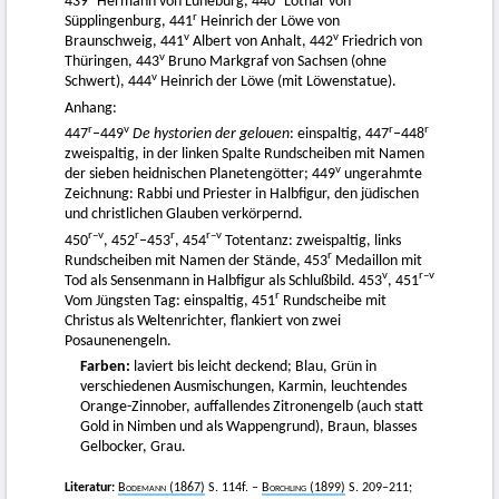
439
Hermann von Lüneburg, 440
Lothar von
r
Süpplingenburg, 441
Heinrich der Löwe von
v
v
Braunschweig, 441
Albert von Anhalt, 442
Friedrich von
v
Thüringen, 443
Bruno Markgraf von Sachsen (ohne
v
Schwert), 444
Heinrich der Löwe (mit Löwenstatue).
Anhang:
r
v
r
r
447
–449
De hystorien der gelouen
: einspaltig, 447
–448
zweispaltig, in der linken Spalte Rundscheiben mit Namen
v
der sieben heidnischen Planetengötter; 449
ungerahmte
Zeichnung: Rabbi und Priester in Halbfigur, den jüdischen
und christlichen Glauben verkörpernd.
r–v
r
r
r–v
450
, 452
–453
, 454
Totentanz: zweispaltig, links
r
Rundscheiben mit Namen der Stände, 453
Medaillon mit
v
r–v
Tod als Sensenmann in Halbfigur als Schlußbild. 453
, 451
r
Vom Jüngsten Tag: einspaltig, 451
Rundscheibe mit
Christus als Weltenrichter, flankiert von zwei
Posaunenengeln.
Farben:
laviert bis leicht deckend; Blau, Grün in
verschiedenen Ausmischungen, Karmin, leuchtendes
Orange-Zinnober, auffallendes Zitronengelb (auch statt
Gold in Nimben und als Wappengrund), Braun, blasses
Gelbocker, Grau.
Literatur:
Bodemann
(1867)
S. 114f. –
Borchling
(1899)
S. 209–211;