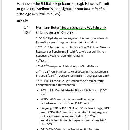
r
Hannoversche Bibliothek gekommen (vgl. Hinweis I*
mit
Angabe der Meibom’schen Signatur:
nominatur in eius
Catalogo MSCtorum N. 49
).
Inhalt:
ra
1
–
Hermann Bote:
Niedersächsische Weltchronik
v
454
(›Hannoveraner Chronik‹)
ra
rb
1
–10
Alphabetisches Register über Teil 1 der Chronik
(ohne Vorspann), fragmentarisch (Anfang fehlt)
va
rb
10
–12
Systematisches Register über Teil 2 der Chronik:
Register der Päpste und Bischöfe sowie der weltlichen
Regenten, Register über den Anhang
v
12
Motto
r
vb
13
–23
Vorspann: Schöpfung bis Christi Geburt
ra
vb
24
–161
Chronik Teil 1: Reichsgeschichte, ausgeführt
vb
bis 1518 (154
), vorgesehen sind Eintragungen bis 1554
r
r
162
–446
Chronik Teil 2: Geschichte einzelner Stifte,
Königreiche und Herrschaften
r
v
r
162
–199
Geschichte der Päpste bis Julius II. (200
leer)
v
v
200
–340
Geschichte der norddeutschen
r
Erzbistümer und Bistümer (341
leer)
v
v
v
v
r
Eingefügt 301
–306
: 301
–302
Sachsenkriege, 303
v
v
leer, 303
–306
Geschichte der Stadt Lüneburg; aus
ra–vb
unklarem Zusammenhang Blatt 315
mit
annalistischen Aufzeichnungen zu den Jahren 1463
bis 1505
v
v
341
–394
Geschichte Roms und für Sachsen