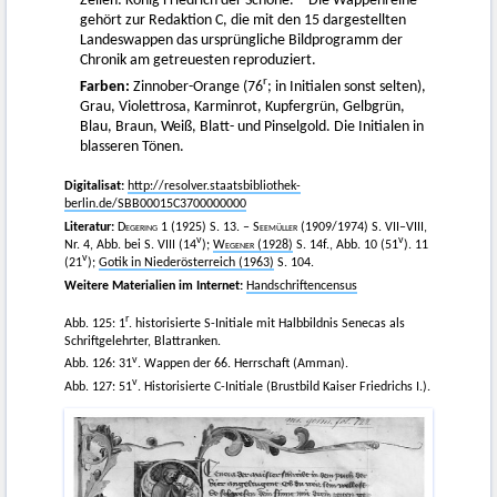
Zeilen: König Friedrich der Schöne. – Die Wappenreihe
gehört zur Redaktion C, die mit den 15 dargestellten
Landeswappen das ursprüngliche Bildprogramm der
Chronik am getreuesten reproduziert.
r
Farben:
Zinnober-Orange (76
; in Initialen sonst selten),
Grau, Violettrosa, Karminrot, Kupfergrün, Gelbgrün,
Blau, Braun, Weiß, Blatt- und Pinselgold. Die Initialen in
blasseren Tönen.
Digitalisat:
http://resolver.staatsbibliothek-
berlin.de/SBB00015C3700000000
Literatur:
Degering
1 (1925) S. 13. –
Seemüller
(1909/1974) S. VII–VIII,
v
v
Nr. 4, Abb. bei S. VIII (14
);
Wegener
(1928)
S. 14f., Abb. 10 (51
). 11
v
(21
);
Gotik in Niederösterreich (1963)
S. 104.
Weitere Materialien im Internet:
Handschriftencensus
r
Abb. 125: 1
. historisierte S-Initiale mit Halbbildnis Senecas als
Schriftgelehrter, Blattranken.
v
Abb. 126: 31
. Wappen der 66. Herrschaft (Amman).
v
Abb. 127: 51
. Historisierte C-Initiale (Brustbild Kaiser Friedrichs I.).