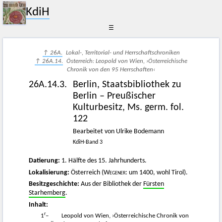
KdiH
☰
↑ 26A.
Lokal-, Territorial- und Herrschaftschroniken
↑ 26A.14.
Österreich: Leopold von Wien, ›Österreichische
Chronik von den 95 Herrschaften‹
26A.14.3.
Berlin, Staatsbibliothek zu
Berlin – Preußischer
Kulturbesitz, Ms. germ. fol.
122
Bearbeitet von Ulrike Bodemann
KdiH-Band 3
Datierung:
1. Hälfte des 15. Jahrhunderts.
Lokalisierung:
Österreich (
Wegener
: um 1400, wohl Tirol).
Besitzgeschichte:
Aus der Bibliothek der
Fürsten
Starhemberg
.
Inhalt:
r
1
–
Leopold von Wien, ›Österreichische Chronik von