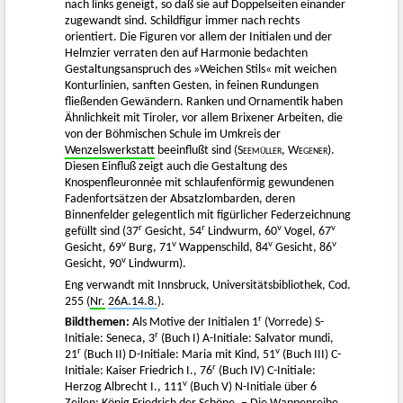
nach links geneigt, so daß sie auf Doppelseiten einander
zugewandt sind. Schildfigur immer nach rechts
orientiert. Die Figuren vor allem der Initialen und der
Helmzier verraten den auf Harmonie bedachten
Gestaltungsanspruch des »Weichen Stils« mit weichen
Konturlinien, sanften Gesten, in feinen Rundungen
fließenden Gewändern. Ranken und Ornamentik haben
Ähnlichkeit mit Tiroler, vor allem Brixener Arbeiten, die
von der Böhmischen Schule im Umkreis der
Wenzelswerkstatt
beeinflußt sind (
Seemüller
,
Wegener
).
Diesen Einfluß zeigt auch die Gestaltung des
Knospenfleuronnée mit schlaufenförmig gewundenen
Fadenfortsätzen der Absatzlombarden, deren
Binnenfelder gelegentlich mit figürlicher Federzeichnung
r
r
v
v
gefüllt sind (37
Gesicht, 54
Lindwurm, 60
Vogel, 67
v
v
v
v
Gesicht, 69
Burg, 71
Wappenschild, 84
Gesicht, 86
v
Gesicht, 90
Lindwurm).
Eng verwandt mit Innsbruck, Universitätsbibliothek, Cod.
255 (
Nr.
26A.14.8.
).
r
Bildthemen:
Als Motive der Initialen 1
(Vorrede) S-
r
Initiale: Seneca, 3
(Buch I) A-Initiale: Salvator mundi,
r
v
21
(Buch II) D-Initiale: Maria mit Kind, 51
(Buch III) C-
r
Initiale: Kaiser Friedrich I., 76
(Buch IV) C-Initiale:
v
Herzog Albrecht I., 111
(Buch V) N-Initiale über 6