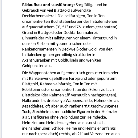
Bildaufbau und -ausführung:
Sorgfältige und im
Gebrauch von viel Blattgold aufwendige
Deckfarbenmalerei. Die hellfarbigen, Ton in Ton
ornamentierten Buchstabenkörper der Initialen stehen
r
v
r
auf quadratischem (3
, 51
und 76
zudem gerahmtem)
Grund in Blattgold oder Deckfarbenmalerei,
Binnenfelder mit Halbfiguren vor einem Hintergrund in
dunklen Farben mit geometrischen oder
Rankenornamenten in Deckweiß oder Gold. Von den
Initialecken gehen geradlinig strukturierte
Akanthusranken mit Goldfüllseln und wenigen
Goldpunkten aus.
Die Wappen stehen auf geometrisch gemustertem oder
mit Rankenwerk gefülltem Farbgrund oder gepunztem
Blattgold, Rahmen einfarbig, Ton in Ton mit
Edelsteinmuster ornamentiert, an den Ecken vielfach
r
Blattdekor (der Rahmen 18
vermutlich nachgetragen).
Halbrunde bis dreieckige Wappenschilde, Helmdecke als
gezaddeltes, oft aber auch rankenartig geschwungenes
Tuch, Stechhelme, menschliche Figuren in der Helmzier
als Ganzfiguren ohne Verbindung zur Helmdecke,
Helmzier und Helmdecke gehen auch sonst nicht
ineinander über. Schilde, Helme und Helmzier anfangs
r
nur nach (heraldisch) rechts, ab 21
auf Versoseiten auch