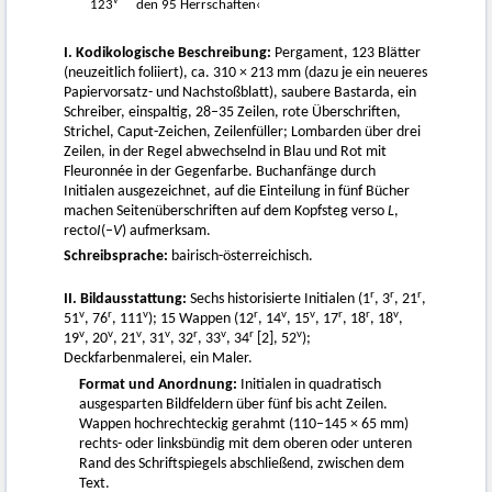
v
123
den 95 Herrschaften‹
I. Kodikologische Beschreibung:
Pergament, 123 Blätter
(neuzeitlich foliiert), ca. 310 × 213 mm (dazu je ein neueres
Papiervorsatz- und Nachstoßblatt), saubere Bastarda, ein
Schreiber, einspaltig, 28–35 Zeilen, rote Überschriften,
Strichel, Caput-Zeichen, Zeilenfüller; Lombarden über drei
Zeilen, in der Regel abwechselnd in Blau und Rot mit
Fleuronnée in der Gegenfarbe. Buchanfänge durch
Initialen ausgezeichnet, auf die Einteilung in fünf Bücher
machen Seitenüberschriften auf dem Kopfsteg verso
L
,
recto
I
(–
V
) aufmerksam.
Schreibsprache:
bairisch-österreichisch.
r
r
r
II. Bildausstattung:
Sechs historisierte Initialen (1
, 3
, 21
,
v
r
v
r
v
v
r
r
v
51
, 76
, 111
); 15 Wappen (12
, 14
, 15
, 17
, 18
, 18
,
v
v
v
v
r
v
r
v
19
, 20
, 21
, 31
, 32
, 33
, 34
[2], 52
);
Deckfarbenmalerei, ein Maler.
Format und Anordnung:
Initialen in quadratisch
ausgesparten Bildfeldern über fünf bis acht Zeilen.
Wappen hochrechteckig gerahmt (110–145 × 65 mm)
rechts- oder linksbündig mit dem oberen oder unteren
Rand des Schriftspiegels abschließend, zwischen dem
Text.