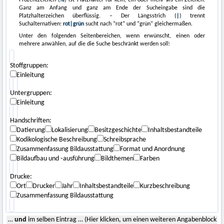
Ganz am Anfang und ganz am Ende der Sucheingabe sind die
Platzhalterzeichen überflüssig. – Der Längsstrich (
|
) trennt
Suchalternativen:
rot|grün
sucht nach “rot” und “grün” gleichermaßen.
Unter den folgenden Seitenbereichen, wenn erwünscht, einen oder
mehrere anwählen, auf die die Suche beschränkt werden soll:
Stoffgruppen:
Einleitung
Untergruppen:
Einleitung
Handschriften:
Datierung
Lokalisierung
Besitzgeschichte
Inhaltsbestandteile
Kodikologische Beschreibung
Schreibsprache
Zusammenfassung Bildausstattung
Format und Anordnung
Bildaufbau und ‑ausführung
Bildthemen
Farben
Drucke:
Ort
Drucker
Jahr
Inhaltsbestandteile
Kurzbeschreibung
Zusammenfassung Bildausstattung
…
und
im selben Eintrag … (Hier klicken, um einen weiteren Angabenblock