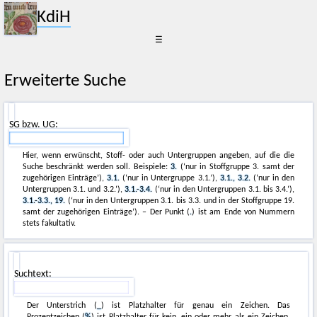
KdiH
☰
Erweiterte Suche
SG bzw. UG:
Hier, wenn erwünscht, Stoff- oder auch Untergruppen angeben, auf die die
Suche beschränkt werden soll. Beispiele:
3.
(‘nur in Stoffgruppe 3. samt der
zugehörigen Einträge’),
3.1.
(‘nur in Untergruppe 3.1.’),
3.1., 3.2.
(‘nur in den
Untergruppen 3.1. und 3.2.’),
3.1.-3.4.
(‘nur in den Untergruppen 3.1. bis 3.4.’),
3.1.-3.3., 19.
(‘nur in den Untergruppen 3.1. bis 3.3. und in der Stoffgruppe 19.
samt der zugehörigen Einträge’). – Der Punkt (
.
) ist am Ende von Nummern
stets fakultativ.
Suchtext:
Der Unterstrich (
_
) ist Platzhalter für genau ein Zeichen. Das
Prozentzeichen (
%
) ist Platzhalter für kein, ein oder mehr als ein Zeichen.