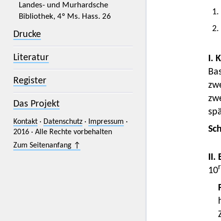
Landes- und Murhardsche
1.
Bibliothek, 4º Ms. Hass. 26
2.
Drucke
Literatur
I. 
Ba
Register
zwe
zw
Das Projekt
sp
Kontakt
·
Datenschutz
·
Impressum
·
Sc
2016 · Alle Rechte vorbehalten
Zum Seitenanfang ↑
II.
r
10