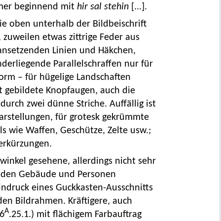
mmer beginnend mit
hir sal stehin
[...].
ie oben unterhalb der Bildbeischrift
 zuweilen etwas zittrige Feder aus
ansetzenden Linien und Häkchen,
nderliegende Parallelschraffen nur für
rm – für hügelige Landschaften
 gebildete Knopfaugen, auch die
rch zwei dünne Striche. Auffällig ist
darstellungen, für grotesk gekrümmte
s wie Waffen, Geschütze, Zelte usw.;
Verkürzungen.
kwinkel gesehene, allerdings nicht sehr
on den Gebäude und Personen
ndruck eines Guckkasten-Ausschnitts
en Bildrahmen. Kräftigere, auch
A
26
.25.1.) mit flächigem Farbauftrag