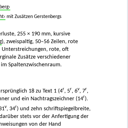
berg‹
ht‹
mit Zusätzen Gerstenbergs
verluste, 255 × 190 mm, kursive
g
), zweispaltig, 50–56 Zeilen, rote
 Unterstreichungen, rote, oft
rginale Zusätze verschiedener
r im Spaltenzwischenraum.
r
r
v
r
sprünglich 18 zu Text 1 (4
, 5
, 6
, 7
,
r
chner und ein Nachtragszeichner (14
).
v
r
 31
, 34
) und zehn schriftspiegelbreite,
 darüber stets vor der Anfertigung der
ranweisungen von der Hand