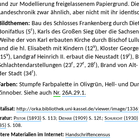
und zur Modellierung freigelassenem Papiergrund. Die 
Landeschronik zwar ähnlich, aber nicht mit ihr identis
Bildthemen:
Bau des Schlosses Frankenberg durch Diet
r
Bonifatius (5
), Karls des Großen Sieg über die Sachsen
Weihe der von Karl erbauten Kirche durch Bischof Lull
v
und die hl. Elisabeth mit Kindern (12
), Kloster Georg
v
r
(15
), Landgraf Heinrich II. erbaut die Neustadt (19
), 
r
r
r
Schlachtendarstellungen (23
, 27
, 28
), Brand von Alt
r
der Stadt (34
).
Farben:
Stumpfe Farbpalette in Olivgrün, Hell- und Du
Zinnober. Siehe auch
Nr.
26A.29.1.
talisat:
http://orka.bibliothek.uni-kassel.de/viewer/image/13
eratur:
Pistor
(1893)
S. 113;
Diemar
(1909)
S. 12f.;
Schuricht
(1930)
85)
S. 108.
tere Materialien im Internet:
Handschriftencensus