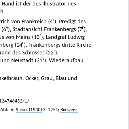
Hand ist der des Illustrator des
ch.
r
rich von Frankreich (4
), Predigt des
v
r
 (6
), Stadtansicht Frankenbergs (7
),
r
us von Mainz (10
), Landgraf Ludwig
r
enberg (14
), Frankenbergs dritte Kirche
r
Brand des Schlosses (22
),
v
- und Neustadt (31
), Wiederaufbau
nkelbraun, Ocker, Grau, Blau und
36124746452/1/
Abb. 6;
Struck
(1930)
S. 125f.;
Broszinski