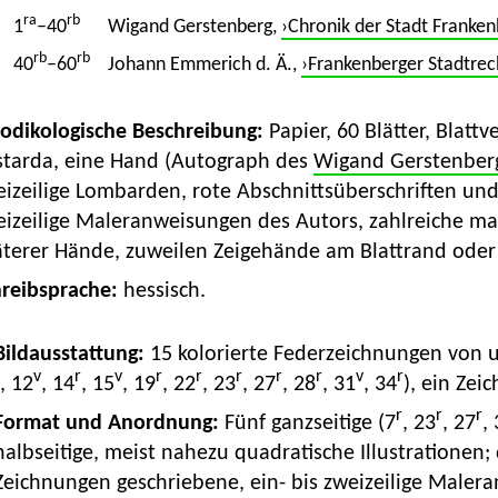
ra
rb
1
–40
Wigand Gerstenberg,
›Chronik der Stadt Franken
rb
rb
40
–60
Johann Emmerich d. Ä.,
›Frankenberger Stadtrec
Kodikologische Beschreibung:
Papier, 60 Blätter, Blatt
starda, eine Hand (Autograph des
Wigand Gerstenber
izeilige Lombarden, rote Abschnittsüberschriften und
eizeilige Maleranweisungen des Autors, zahlreiche ma
äterer Hände, zuweilen Zeigehände am Blattrand ode
hreibsprache:
hessisch.
 Bildausstattung:
15 kolorierte Federzeichnungen von ur
v
r
v
r
r
r
r
r
v
r
, 12
, 14
, 15
, 19
, 22
, 23
, 27
, 28
, 31
, 34
), ein Zei
r
r
r
Format und Anordnung:
Fünf ganzseitige (7
, 23
, 27
,
halbseitige, meist nahezu quadratische Illustrationen;
Zeichnungen geschriebene, ein- bis zweizeilige Male