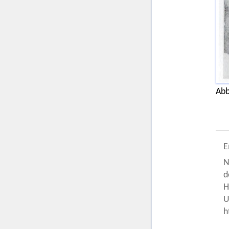
Abb
E
N
d
H
U
h