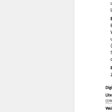
Digi
Lit
(19
Wei