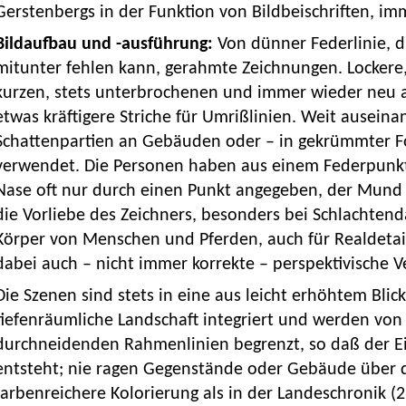
Gerstenbergs in der Funktion von Bildbeischriften, i
Bildaufbau und -ausführung:
Von dünner Federlinie, d
mitunter fehlen kann, gerahmte Zeichnungen. Lockere,
kurzen, stets unterbrochenen und immer wieder neu 
etwas kräftigere Striche für Umrißlinien. Weit auseina
Schattenpartien an Gebäuden oder – in gekrümmter Fo
verwendet. Die Personen haben aus einem Federpunkt
Nase oft nur durch einen Punkt angegeben, der Mund du
die Vorliebe des Zeichners, besonders bei Schlachten
Körper von Menschen und Pferden, auch für Realdetail
dabei auch – nicht immer korrekte – perspektivische 
Die Szenen sind stets in eine aus leicht erhöhtem Blic
tiefenräumliche Landschaft integriert und werden v
durchneidenden Rahmenlinien begrenzt, so daß der Ei
entsteht; nie ragen Gegenstände oder Gebäude über d
farbenreichere Kolorierung als in der Landeschronik (