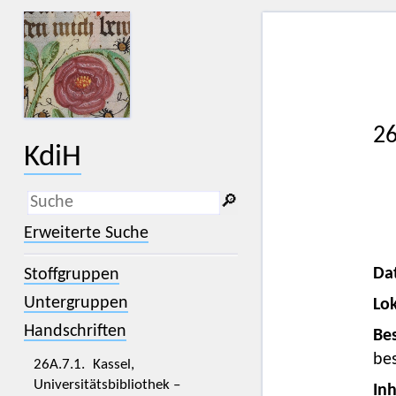
26
KdiH
🔎︎
_
(der Unterstrich) ist Platzhalter für
Erweiterte Suche
genau ein Zeichen.
%
(das Prozentzeichen) ist Platzhalter
Da
Stoffgruppen
für kein, ein oder mehr als ein
Zeichen.
Untergruppen
Lok
Handschriften
Bes
bes
26A.7.1. Kassel,
Universitätsbibliothek –
Inh