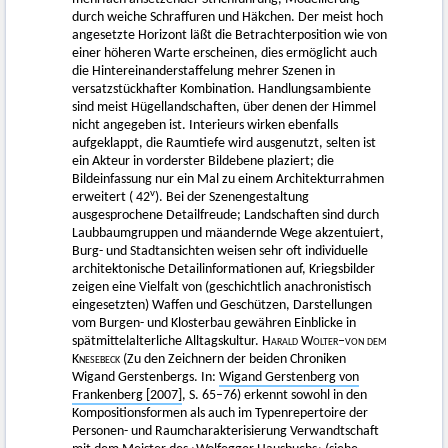
durch weiche Schraffuren und Häkchen. Der meist hoch
angesetzte Horizont läßt die Betrachterposition wie von
einer höheren Warte erscheinen, dies ermöglicht auch
die Hintereinanderstaffelung mehrer Szenen in
versatzstückhafter Kombination. Handlungsambiente
sind meist Hügellandschaften, über denen der Himmel
nicht angegeben ist. Interieurs wirken ebenfalls
aufgeklappt, die Raumtiefe wird ausgenutzt, selten ist
ein Akteur in vorderster Bildebene plaziert; die
Bildeinfassung nur ein Mal zu einem Architekturrahmen
v
erweitert ( 42
). Bei der Szenengestaltung
ausgesprochene Detailfreude; Landschaften sind durch
Laubbaumgruppen und mäandernde Wege akzentuiert,
Burg- und Stadtansichten weisen sehr oft individuelle
architektonische Detailinformationen auf, Kriegsbilder
zeigen eine Vielfalt von (geschichtlich anachronistisch
eingesetzten) Waffen und Geschützen, Darstellungen
vom Burgen- und Klosterbau gewähren Einblicke in
spätmittelalterliche Alltagskultur.
Harald Wolter–von dem
Knesebeck
(Zu den Zeichnern der beiden Chroniken
Wigand Gerstenbergs. In:
Wigand Gerstenberg von
Frankenberg [2007]
, S. 65–76) erkennt sowohl in den
Kompositionsformen als auch im Typenrepertoire der
Personen- und Raumcharakterisierung Verwandtschaft