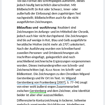
Teil das Format des Schriftspiegels aufnimmt, dieses
jedoch häufig beträchtlich überschreitet. Mit
Bildbeischrift (in Rot oder Schwarz, inner- oder
außerhalb der Einfassung) dem zugehörigen Text
nachgestellt; Bildbeischriften auch für die nicht
ausgeführten Zeichnungen.
Bildaufbau und -ausführung:
Realisiert sind
Zeichnungen im Anfangs- und im Mittelteil der Chronik,
jedoch auch hier nicht durchgehend. Die Zeichnungen
sind bis auf wenige in Rot, Blau und Gelb ausgeführte
r
heraldische Motive (nicht mehr ab 270
) unkoloriert.
Nach der Ausführung wurden von Schreiberhand
zuweilen Personen- und Ortsbezeichnungen als
Inschriften eingefügt, gelegentlich sind noch
anschließend zeichnerische Ergänzungen vorgenommen
worden. Dieses Ineinandergreifen von Schreib- und
Zeichenschritten (vgl.
Klaus Niehr
: Im Schrift- und
Bildkontext. Die Zeichnungen zu den Chroniken Wigand
Gerstenbergs und ihr Ort im Text. In:
Wigand
Gerstenberg von Frankenberg [2007]
, S. 77–94) zeugt
von einer wohl äußerst engen Zusammenarbeit
zwischen
Gerstenberg
und dem Zeichner, eine Identität
beider ist aber eher auszuschließen.
Differenzierte Konturzeichnung in lockerer, teilweise
mehrfach ansetzender Strichführung, Modellierung