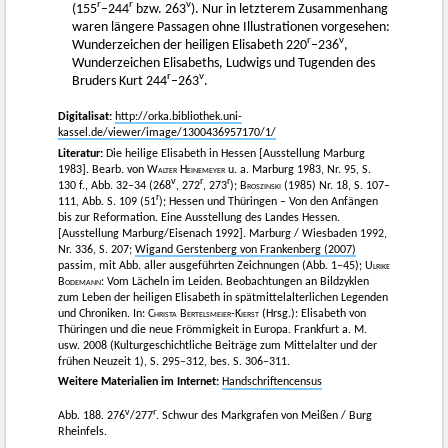
r
r
v
(155
–244
bzw. 263
). Nur in letzterem Zusammenhang
waren längere Passagen ohne Illustrationen vorgesehen:
r
v
Wunderzeichen der heiligen Elisabeth 220
–236
,
Wunderzeichen Elisabeths, Ludwigs und Tugenden des
r
v
Bruders Kurt 244
–263
.
Digitalisat:
http://orka.bibliothek.uni-
kassel.de/viewer/image/1300436957170/1/
Literatur:
Die heilige Elisabeth in Hessen [Ausstellung Marburg
1983]. Bearb. von
Walter Heinemeyer
u. a. Marburg 1983, Nr. 95, S.
v
r
r
130 f., Abb. 32–34 (268
, 272
, 273
);
Broszinski (1985)
Nr. 18, S. 107–
r
111, Abb. S. 109 (51
); Hessen und Thüringen – Von den Anfängen
bis zur Reformation. Eine Ausstellung des Landes Hessen.
[Ausstellung Marburg/Eisenach 1992]. Marburg / Wiesbaden 1992,
Nr. 336, S. 207;
Wigand Gerstenberg von Frankenberg (2007)
passim, mit Abb. aller ausgeführten Zeichnungen (Abb. 1–45);
Ulrike
Bodemann
: Vom Lächeln im Leiden. Beobachtungen an Bildzyklen
zum Leben der heiligen Elisabeth in spätmittelalterlichen Legenden
und Chroniken. In:
Christa Bertelsmeier-Kierst
(Hrsg.): Elisabeth von
Thüringen und die neue Frömmigkeit in Europa. Frankfurt a. M.
usw. 2008 (Kulturgeschichtliche Beiträge zum Mittelalter und der
frühen Neuzeit 1), S. 295–312, bes. S. 306–311.
Weitere Materialien im Internet:
Handschriftencensus
v
r
Abb. 188. 276
/277
. Schwur des Markgrafen von Meißen / Burg
Rheinfels.