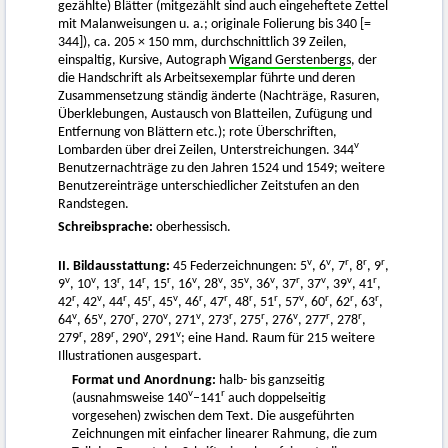
gezählte) Blätter (mitgezählt sind auch eingeheftete Zettel
mit Malanweisungen u. a.; originale Folierung bis 340 [=
344]), ca. 205 × 150 mm, durchschnittlich 39 Zeilen,
einspaltig, Kursive, Autograph
Wigand Gerstenbergs
, der
die Handschrift als Arbeitsexemplar führte und deren
Zusammensetzung ständig änderte (Nachträge, Rasuren,
Überklebungen, Austausch von Blatteilen, Zufügung und
Entfernung von Blättern etc.); rote Überschriften,
v
Lombarden über drei Zeilen, Unterstreichungen. 344
Benutzernachträge zu den Jahren 1524 und 1549; weitere
Benutzereinträge unterschiedlicher Zeitstufen an den
Randstegen.
Schreibsprache:
oberhessisch.
v
v
r
r
r
II. Bildausstattung:
45 Federzeichnungen: 5
, 6
, 7
, 8
, 9
,
v
v
r
r
r
v
v
v
v
r
v
v
r
9
, 10
, 13
, 14
, 15
, 16
, 28
, 35
, 36
, 37
, 37
, 39
, 41
,
r
v
r
r
v
r
r
r
r
v
r
r
r
42
, 42
, 44
, 45
, 45
, 46
, 47
, 48
, 51
, 57
, 60
, 62
, 63
,
v
v
r
v
v
r
r
v
r
r
64
, 65
, 270
, 270
, 271
, 273
, 275
, 276
, 277
, 278
,
r
r
v
v
279
, 289
, 290
, 291
; eine Hand. Raum für 215 weitere
Illustrationen ausgespart.
Format und Anordnung:
halb- bis ganzseitig
v
r
(ausnahmsweise 140
–141
auch doppelseitig
vorgesehen) zwischen dem Text. Die ausgeführten
Zeichnungen mit einfacher linearer Rahmung, die zum