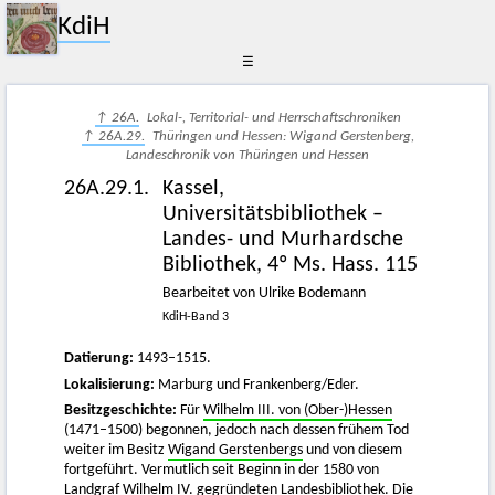
KdiH
☰
↑ 26A.
Lokal-, Territorial- und Herrschaftschroniken
↑ 26A.29.
Thüringen und Hessen: Wigand Gerstenberg,
Landeschronik von Thüringen und Hessen
26A.29.1.
Kassel,
Universitätsbibliothek –
Landes- und Murhardsche
Bibliothek, 4º Ms. Hass. 115
Bearbeitet von Ulrike Bodemann
KdiH-Band 3
Datierung:
1493–1515.
Lokalisierung:
Marburg und Frankenberg/Eder.
Besitzgeschichte:
Für
Wilhelm III. von (Ober-)Hessen
(1471–1500) begonnen, jedoch nach dessen frühem Tod
weiter im Besitz
Wigand Gerstenbergs
und von diesem
fortgeführt. Vermutlich seit Beginn in der 1580 von
Landgraf Wilhelm IV.
gegründeten Landesbibliothek. Die