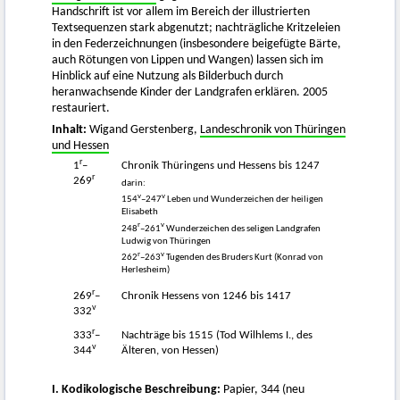
Handschrift ist vor allem im Bereich der illustrierten
Textsequenzen stark abgenutzt; nachträgliche Kritzeleien
in den Federzeichnungen (insbesondere beigefügte Bärte,
auch Rötungen von Lippen und Wangen) lassen sich im
Hinblick auf eine Nutzung als Bilderbuch durch
heranwachsende Kinder der Landgrafen erklären. 2005
restauriert.
Inhalt:
Wigand Gerstenberg,
Landeschronik von Thüringen
und Hessen
r
1
–
Chronik Thüringens und Hessens bis 1247
r
269
darin:
v
v
154
–247
Leben und Wunderzeichen der heiligen
Elisabeth
r
v
248
–261
Wunderzeichen des seligen Landgrafen
Ludwig von Thüringen
r
v
262
–263
Tugenden des Bruders Kurt (Konrad von
Herlesheim)
r
269
–
Chronik Hessens von 1246 bis 1417
v
332
r
333
–
Nachträge bis 1515 (Tod Wilhlems I., des
v
344
Älteren, von Hessen)
I. Kodikologische Beschreibung:
Papier, 344 (neu