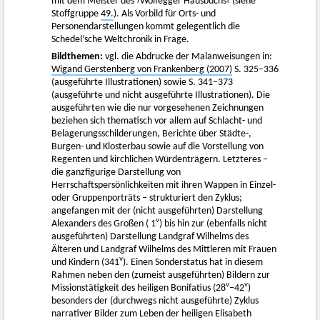
mit dem Meister des ›Wolfegger Hausbuchs‹ (siehe
Stoffgruppe
49.
). Als Vorbild für Orts- und
Personendarstellungen kommt gelegentlich die
Schedel’sche Weltchronik in Frage.
Bildthemen:
vgl. die Abdrucke der Malanweisungen in:
Wigand Gerstenberg von Frankenberg (2007)
S. 325–336
(ausgeführte Illustrationen) sowie S. 341–373
(ausgeführte und nicht ausgeführte Illustrationen). Die
ausgeführten wie die nur vorgesehenen Zeichnungen
beziehen sich thematisch vor allem auf Schlacht- und
Belagerungsschilderungen, Berichte über Städte-,
Burgen- und Klosterbau sowie auf die Vorstellung von
Regenten und kirchlichen Würdenträgern. Letzteres –
die ganzfigurige Darstellung von
Herrschaftspersönlichkeiten mit ihren Wappen in Einzel-
oder Gruppenporträts – strukturiert den Zyklus;
angefangen mit der (nicht ausgeführten) Darstellung
v
Alexanders des Großen ( 1
) bis hin zur (ebenfalls nicht
ausgeführten) Darstellung Landgraf Wilhelms des
Älteren und Landgraf Wilhelms des Mittleren mit Frauen
v
und Kindern (341
). Einen Sonderstatus hat in diesem
Rahmen neben den (zumeist ausgeführten) Bildern zur
v
v
Missionstätigkeit des heiligen Bonifatius (28
–42
)
besonders der (durchwegs nicht ausgeführte) Zyklus
narrativer Bilder zum Leben der heiligen Elisabeth