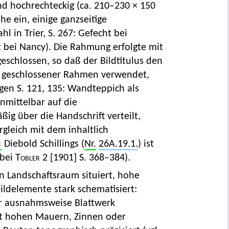
nd hochrechteckig (ca. 210–230 × 150
he ein, einige ganzseitige
hl in Trier, S. 267: Gefecht bei
ht bei Nancy). Die Rahmung erfolgte mit
geschlossen, so daß der Bildtitulus den
n geschlossener Rahmen verwendet,
egen S. 121, 135: Wandteppich als
unmittelbar auf die
äßig über die Handschrift verteilt,
ergleich mit dem inhaltlich
‹
Diebold Schillings (
Nr.
26A.19.1.
) ist
 bei
Tobler 2
[1901] S. 368–384).
 Landschaftsraum situiert, hohe
ldelemente stark schematisiert:
ur ausnahmsweise Blattwerk
mit hohen Mauern, Zinnen oder