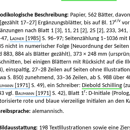
Kodikologische Beschreibung:
Papier, 562 Bätter, davo
r/v
[gezählt 17–27] Ergänzungsblätter, bis auf Bl. 17
vorn
änzungen nach Blatt 1 [3], 11, 21 [2], 25 [2], 233, 341,
–47,
Ladner
[1985]
S. 96–97; Seitenzählung 1–1036 mit Bl
35 nicht in numerischer Folge [Neuordnung der Seiten b
 883, 884 als Blätter gezählt), 373 × 248 mm (ursprü
chnitten, bei einigen Blättern mit Rücksicht auf die Ill
), einspaltig, 27–28 Zeilen auf Seiten ohne Illustrati
wa S. 850) zunehmend, 33–36 Zeilen, ab S. 988 über 4
umann
[1971]
S. 49), ein Schreiber:
Diebold Schilling
(zu
r
3 vgl.
Baumann
[1971]
S. 42), Blatt 1
: D-Initiale (Prol
torisierte rote und blaue vierzeilige Initialen an den 
hreibsprache:
alemannisch.
 Bildausstattung:
198 Textillustrationen sowie eine Zie