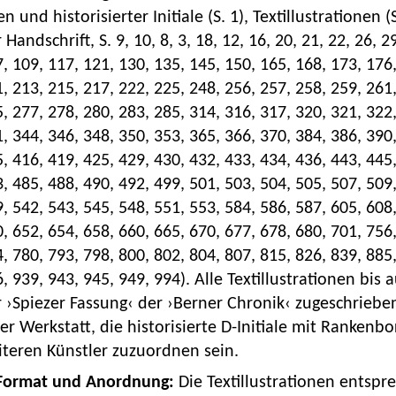
n und historisierter Initiale (S. 1), Textillustratione
 Handschrift, S. 9, 10, 8, 3, 18, 12, 16, 20, 21, 22, 26, 2
, 109, 117, 121, 130, 135, 145, 150, 165, 168, 173, 176,
, 213, 215, 217, 222, 225, 248, 256, 257, 258, 259, 261,
, 277, 278, 280, 283, 285, 314, 316, 317, 320, 321, 322,
, 344, 346, 348, 350, 353, 365, 366, 370, 384, 386, 390,
, 416, 419, 425, 429, 430, 432, 433, 434, 436, 443, 445,
, 485, 488, 490, 492, 499, 501, 503, 504, 505, 507, 509,
, 542, 543, 545, 548, 551, 553, 584, 586, 587, 605, 608,
, 652, 654, 658, 660, 665, 670, 677, 678, 680, 701, 756,
, 780, 793, 798, 800, 802, 804, 807, 815, 826, 839, 885,
, 939, 943, 945, 949, 994). Alle Textillustrationen bis 
 ›Spiezer Fassung‹ der ›Berner Chronik‹ zugeschrieben
er Werkstatt, die historisierte D-Initiale mit Rankenb
iteren Künstler zuzuordnen sein.
Format und Anordnung:
Die Textillustrationen entspr