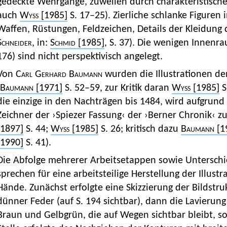
gedeckte Wehrgänge, zuweilen durch charakteristische 
auch
Wyss
[1985]
S. 17–25). Zierliche schlanke Figuren 
Waffen, Rüstungen, Feldzeichen, Details der Kleidung d
Schneider,
in:
Schmid
[1985]
, S. 37). Die wenigen Innenra
176) sind nicht perspektivisch angelegt.
Von
Carl Gerhard Baumann
wurden die Illustrationen d
Baumann
[1971]
S. 52–59, zur Kritik daran
Wyss
[1985]
S
die einzige in den Nachträgen bis 1484, wird aufgrund
Zeichner der ›Spiezer Fassung‹ der ›Berner Chronik‹ z
[1897]
S. 44;
Wyss
[1985]
S. 26; kritisch dazu
Baumann
[1
[1990]
S. 41).
Die Abfolge mehrerer Arbeitsetappen sowie Unterschi
sprechen für eine arbeitsteilige Herstellung der Illust
Hände. Zunächst erfolgte eine Skizzierung der Bildstr
dünner Feder (auf S. 194 sichtbar), dann die Lavierung
Braun und Gelbgrün, die auf Wegen sichtbar bleibt, so