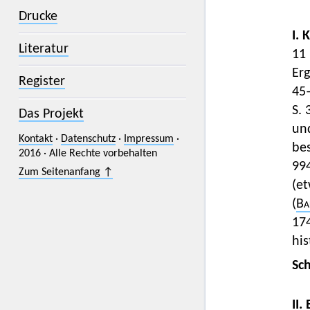
Drucke
I. 
Literatur
11 
Erg
Register
45
S. 
Das Projekt
und
Kontakt
·
Datenschutz
·
Impressum
·
bes
2016 · Alle Rechte vorbehalten
994
Zum Seitenanfang ↑
(et
(
Ba
174
his
Sc
II.