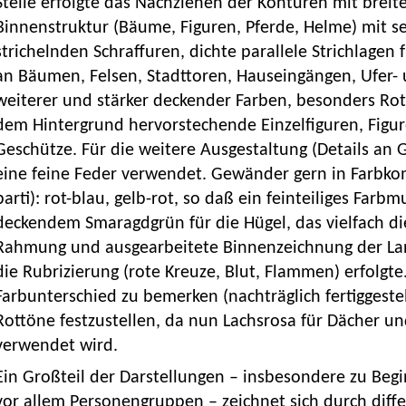
Stelle erfolgte das Nachziehen der Konturen mit breit
Binnenstruktur (Bäume, Figuren, Pferde, Helme) mit seh
strichelnden Schraffuren, dichte parallele Strichlagen 
an Bäumen, Felsen, Stadttoren, Hauseingängen, Ufer
weiterer und stärker deckender Farben, besonders Rot, 
dem Hintergrund hervorstechende Einzelfiguren, Fig
Geschütze. Für die weitere Ausgestaltung (Details a
eine feine Feder verwendet. Gewänder gern in Farbk
parti): rot-blau, gelb-rot, so daß ein feinteiliges Farb
deckendem Smaragdgrün für die Hügel, das vielfach d
Rahmung und ausgearbeitete Binnenzeichnung der Land
die Rubrizierung (rote Kreuze, Blut, Flammen) erfolgte. 
Farbunterschied zu bemerken (nachträglich fertiggestell
Rottöne festzustellen, da nun Lachsrosa für Dächer u
verwendet wird.
Ein Großteil der Darstellungen – insbesondere zu Begi
vor allem Personengruppen – zeichnet sich durch diff