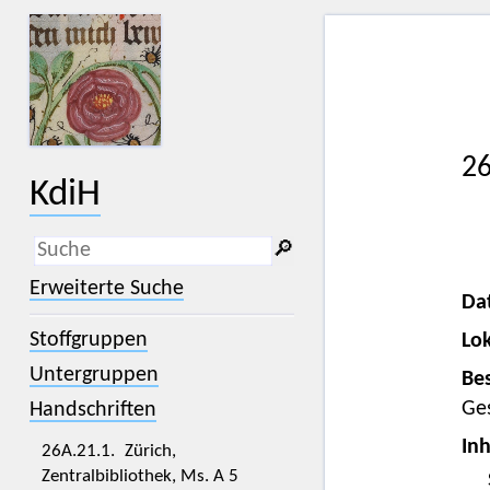
26
KdiH
🔎︎
_
(der Unterstrich) ist Platzhalter für
Erweiterte Suche
genau ein Zeichen.
Da
%
(das Prozentzeichen) ist Platzhalter
Stoffgruppen
Lok
für kein, ein oder mehr als ein
Zeichen.
Untergruppen
Bes
Ge
Handschriften
Inh
26A.21.1. Zürich,
Zentralbibliothek, Ms. A 5