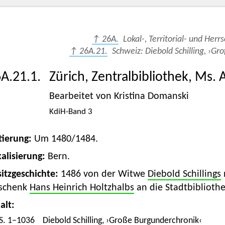
↑ 26A.
Lokal-, Territorial- und Herr
↑ 26A.21.
Schweiz: Diebold Schilling, ›Gr
A.21.1.
Zürich, Zentralbibliothek, Ms. 
Bearbeitet von Kristina Domanski
KdiH-Band 3
tierung:
Um 1480/1484.
alisierung:
Bern.
itzgeschichte:
1486 von der Witwe
Diebold Schillings
schenk
Hans Heinrich Holtzhalbs
an die Stadtbibliothe
alt:
S. 1–1036
Diebold Schilling,
›Große Burgunderchronik‹