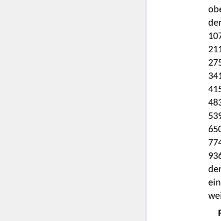
obe
der
107
211
275
341
415
483
539
650
774
936
der
ein
we