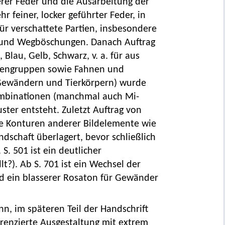
erer Feder und die Ausarbeitung der
r feiner, locker geführter Feder, in
für verschattete Partien, insbesondere
- und Wegböschungen. Danach Auftrag
Blau, Gelb, Schwarz, v. a. für aus
urengruppen sowie Fahnen und
n Gewändern und Tierkörpern) wurde
ombinationen (manchmal auch Mi-
muster entsteht. Zuletzt Auftrag von
ie Konturen anderer Bildelemente wie
schaft überlagert, bevor schließlich
S. 501 ist ein deutlicher
t?). Ab S. 701 ist ein Wechsel der
nd ein blasserer Rosaton für Gewänder
nn, im späteren Teil der Handschrift
erenzierte Ausgestaltung mit extrem