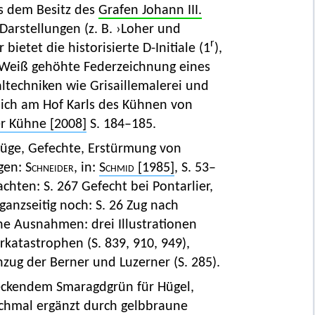
s dem Besitz des
Grafen Johann III.
 Darstellungen (z. B. ›Loher und
r
 bietet die historisierte D-Initiale (1
),
Weiß gehöhte Federzeichnung eines
ltechniken wie Grisaillemalerei und
sich am Hof Karls des Kühnen von
er Kühne [2008]
S. 184–185.
züge, Gefechte, Erstürmung von
ngen:
Schneider,
in:
Schmid
[1985]
, S. 53–
chten: S. 267 Gefecht bei Pontarlier,
ganzseitig noch: S. 26 Zug nach
he Ausnahmen: drei Illustrationen
rkatastrophen (S. 839, 910, 949),
zug der Berner und Luzerner (S. 285).
deckendem Smaragdgrün für Hügel,
nchmal ergänzt durch gelbbraune