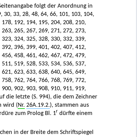
n (Seitenangabe folgt der Anordnung in
9, 30, 33, 28, 48, 64, 66, 101, 103, 104,
 178, 192, 194, 195, 204, 208, 210,
 263, 265, 267, 269, 271, 272, 273,
 323, 324, 325, 328, 330, 332, 339,
 392, 396, 399, 401, 402, 407, 412,
 456, 458, 461, 462, 467, 472, 479,
 511, 519, 528, 533, 534, 536, 537,
 621, 623, 633, 638, 640, 645, 649,
 758, 762, 764, 766, 768, 769, 772,
 900, 902, 903, 908, 910, 911, 919,
auf die letzte (S. 994), die dem Zeichner
 wird (
Nr.
26A.19.2.
), stammen aus
r
ordüre zum Prolog Bl. 1
dürfte einem
echen in der Breite dem Schriftspiegel