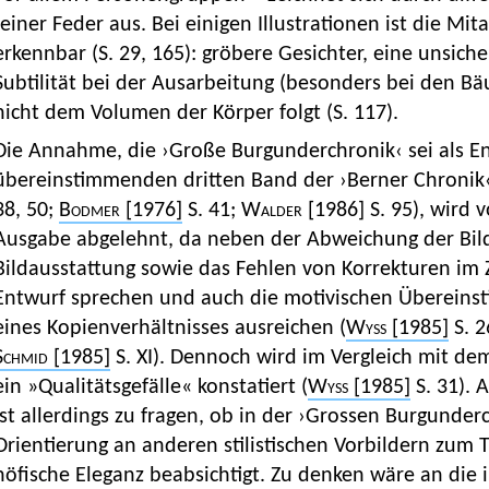
feiner Feder aus. Bei einigen Illustrationen ist die M
erkennbar (S. 29, 165): gröbere Gesichter, eine unsic
Subtilität bei der Ausarbeitung (besonders bei den B
nicht dem Volumen der Körper folgt (S. 117).
Die Annahme, die ›Große Burgunderchronik‹ sei als Ent
übereinstimmenden dritten Band der ›Berner Chronik‹
38, 50;
Bodmer
[1976]
S. 41;
Walder [1986]
S. 95), wird 
Ausgabe abgelehnt, da neben der Abweichung der Bil
Bildausstattung sowie das Fehlen von Korrekturen im
Entwurf sprechen und auch die motivischen Übereins
eines Kopienverhältnisses ausreichen (
Wyss
[1985]
S. 
Schmid
[1985]
S. XI). Dennoch wird im Vergleich mit de
ein »Qualitätsgefälle« konstatiert (
Wyss
[1985]
S. 31). 
ist allerdings zu fragen, ob in der ›Grossen Burgunder
Orientierung an anderen stilistischen Vorbildern zum T
höfische Eleganz beabsichtigt. Zu denken wäre an die 