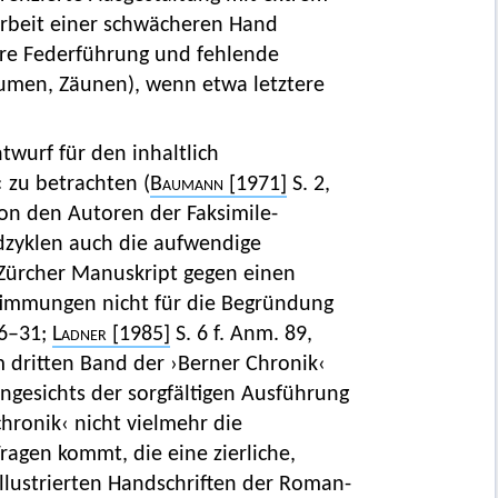
itarbeit einer schwächeren Hand
here Federführung und fehlende
äumen, Zäunen), wenn etwa letztere
wurf für den inhaltlich
 zu betrachten (
Baumann
[1971]
S. 2,
von den Autoren der Faksimile-
dzyklen auch die aufwendige
 Zürcher Manuskript gegen einen
timmungen nicht für die Begründung
26–31;
Ladner
[1985]
S. 6 f. Anm. 89,
m dritten Band der ›Berner Chronik‹
Angesichts der sorgfältigen Ausführung
chronik‹ nicht vielmehr die
ragen kommt, die eine zierliche,
illustrierten Handschriften der Roman-