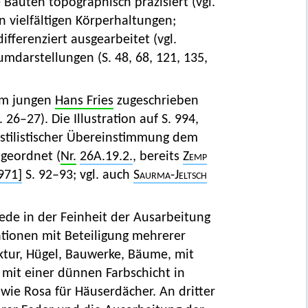
Bauten topographisch präzisiert (vgl.
in vielfältigen Körperhaltungen;
ifferenziert ausgearbeitet (vgl.
umdarstellungen (S. 48, 68, 121, 135,
em jungen
Hans Fries
zugeschrieben
. 26–27). Die Illustration auf S. 994,
 stilistischer Übereinstimmung dem
ugeordnet (
Nr.
26A.19.2.
, bereits
Zemp
971]
S. 92–93; vgl. auch
Saurma-Jeltsch
ede in der Feinheit der Ausarbeitung
rationen mit Beteiligung mehrerer
uktur, Hügel, Bauwerke, Bäume, mit
 mit einer dünnen Farbschicht in
wie Rosa für Häuserdächer. An dritter