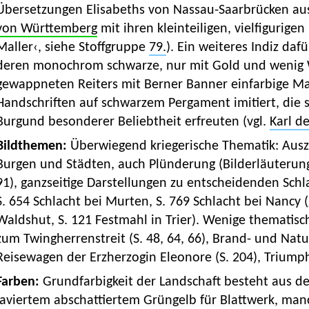
Übersetzungen Elisabeths von Nassau-Saarbrücken au
von Württemberg
mit ihren kleinteiligen, vielfigurigen
Maller‹, siehe Stoffgruppe
79.
). Ein weiteres Indiz dafür
deren monochrom schwarze, nur mit Gold und wenig 
gewappneten Reiters mit Berner Banner einfarbige Ma
Handschriften auf schwarzem Pergament imitiert, die 
Burgund besonderer Beliebtheit erfreuten (vgl.
Karl d
Bildthemen:
Überwiegend kriegerische Thematik: Aus
Burgen und Städten, auch Plünderung (Bilderläuteru
91), ganzseitige Darstellungen zu entscheidenden Schla
S. 654 Schlacht bei Murten, S. 769 Schlacht bei Nancy (
Waldshut, S. 121 Festmahl in Trier). Wenige thematisc
zum Twingherrenstreit (S. 48, 64, 66), Brand- und Natu
Reisewagen der Erzherzogin Eleonore (S. 204), Triumph
Farben:
Grundfarbigkeit der Landschaft besteht aus 
laviertem abschattiertem Grüngelb für Blattwerk, ma