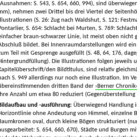
(Ausnahmen: S. 543, S. 654, 660, 994), sind überwiege
mm), nehmen zwei Drittel bis drei Viertel der Seitenhö
Illustrationen (S. 26: Zug nach Waldshut, S. 121: Festma
Pontarlier, S. 654: Schlacht bei Murten, S. 769: Schlac
einfacher braun-schwarzer Linie, ist meist oben nicht 
Abschluß bildet. Bei Innenraumdarstellungen wird ei
zum Teil mit Gesprenge ausgefüllt (S. 48, 64, 176, dag
Hintergrundfüllung). Die Illustrationen folgen jeweils 
Kapitelüberschrift/den Bildtitulus, sind relativ gleichm
nach S. 949 allerdings nur noch eine Illustration. Im V
übereinstimmenden dritten Band der
›Berner Chronik
ihre Anzahl um etwa 80 reduziert (Gegenüberstellung
Bildaufbau und -ausführung:
Überwiegend Handlung in
Horizontlinie ohne Andeutung von Himmel, einzelne Bi
Baumkronen oval, durch kleine Bögen strukturiert (n
ausgearbeitet: S. 654, 660, 670), Städte und Burgen 