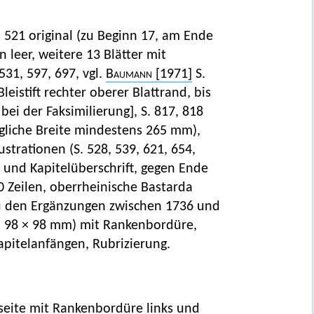
n 521 original (zu Beginn 17, am Ende
 leer, weitere 13 Blätter mit
 531, 597, 697, vgl.
Baumann
[1971]
S.
eistift rechter oberer Blattrand, bis
ei der Faksimilierung], S. 817, 818
ngliche Breite mindestens 265 mm),
ustrationen (S. 528, 539, 621, 654,
on und Kapitelüberschrift, gegen Ende
0 Zeilen, oberrheinische Bastarda
 den Ergänzungen zwischen 1736 und
og, 98 × 98 mm) mit Rankenbordüre,
Kapitelanfängen, Rubrizierung.
rseite mit Rankenbordüre links und