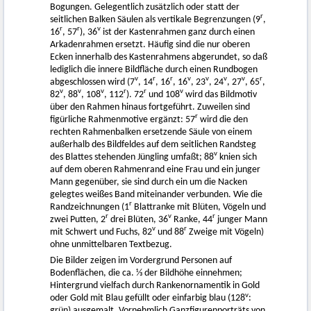
Bogungen. Gelegentlich zusätzlich oder statt der
r
seitlichen Balken Säulen als vertikale Begrenzungen (9
,
r
r
v
16
, 57
), 36
ist der Kastenrahmen ganz durch einen
Arkadenrahmen ersetzt. Häufig sind die nur oberen
Ecken innerhalb des Kastenrahmens abgerundet, so daß
lediglich die innere Bildfläche durch einen Rundbogen
v
r
r
v
v
v
v
r
abgeschlossen wird (7
, 14
, 16
, 16
, 23
, 24
, 27
, 65
,
v
v
v
r
r
v
82
, 88
, 108
, 112
). 72
und 108
wird das Bildmotiv
über den Rahmen hinaus fortgeführt. Zuweilen sind
r
figürliche Rahmenmotive ergänzt: 57
wird die den
rechten Rahmenbalken ersetzende Säule von einem
außerhalb des Bildfeldes auf dem seitlichen Randsteg
v
des Blattes stehenden Jüngling umfaßt; 88
knien sich
auf dem oberen Rahmenrand eine Frau und ein junger
Mann gegenüber, sie sind durch ein um die Nacken
gelegtes weißes Band miteinander verbunden. Wie die
r
Randzeichnungen (1
Blattranke mit Blüten, Vögeln und
r
v
r
zwei Putten, 2
drei Blüten, 36
Ranke, 44
junger Mann
v
r
mit Schwert und Fuchs, 82
und 88
Zweige mit Vögeln)
ohne unmittelbaren Textbezug.
Die Bilder zeigen im Vordergrund Personen auf
Bodenflächen, die ca. ⅓ der Bildhöhe einnehmen;
Hintergrund vielfach durch Rankenornamentik in Gold
v
oder Gold mit Blau gefüllt oder einfarbig blau (128
:
grün) ausgemalt. Vornehmlich Ganzfigurenporträts von