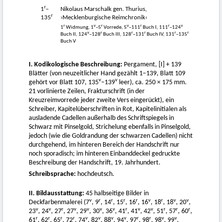
r
1
–
Nikolaus Marschalk gen. Thurius,
r
135
›Mecklenburgische Reimchronik‹
r
v
r
v
r
r
v
1
Widmung, 1
–5
Vorrede, 5
–111
Buch I, 111
–124
v
r
r
r
r
r
Buch II, 124
–128
Buch III, 128
–131
Buch IV, 131
–135
Buch V
I. Kodikologische Beschreibung:
Pergament, [I] + 139
Blätter (von neuzeitlicher Hand gezählt 1–139, Blatt 109
v
v
gehört vor Blatt 107, 135
–139
leer), ca. 250 × 175 mm.
21 vorlinierte Zeilen, Frakturschrift (in der
Kreuzreimvorrede jeder zweite Vers eingerückt), ein
Schreiber, Kapitelüberschriften in Rot, Kapitelinitialen als
ausladende Cadellen außerhalb des Schriftspiegels in
Schwarz mit Pinselgold, Strichelung ebenfalls in Pinselgold,
jedoch (wie die Goldrandung der schwarzen Cadellen) nicht
durchgehend, im hinteren Bereich der Handschrift nur
noch sporadisch; im hinteren Einbanddeckel gedruckte
Beschreibung der Handschrift, 19. Jahrhundert.
Schreibsprache:
hochdeutsch.
II. Bildausstattung:
45 halbseitige Bilder in
v
r
r
r
r
v
r
v
v
Deckfarbenmalerei (7
, 9
, 14
, 15
, 16
, 16
, 18
, 18
, 20
,
v
v
r
v
v
v
v
r
v
v
r
r
r
23
, 24
, 27
, 27
, 29
, 30
, 36
, 41
, 41
, 42
, 51
, 57
, 60
,
r
r
r
r
v
v
v
v
r
r
v
v
61
, 62
, 65
, 72
, 74
, 82
, 88
, 94
, 97
, 98
, 98
, 99
,