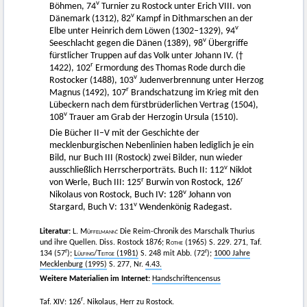
v
Böhmen, 74
Turnier zu Rostock unter Erich VIII. von
v
Dänemark (1312), 82
Kampf in Dithmarschen an der
v
Elbe unter Heinrich dem Löwen (1302–1329), 94
v
Seeschlacht gegen die Dänen (1389), 98
Übergriffe
fürstlicher Truppen auf das Volk unter Johann IV. (†
r
1422), 102
Ermordung des Thomas Rode durch die
v
Rostocker (1488), 103
Judenverbrennung unter Herzog
r
Magnus (1492), 107
Brandschatzung im Krieg mit den
Lübeckern nach dem fürstbrüderlichen Vertrag (1504),
v
108
Trauer am Grab der Herzogin Ursula (1510).
Die Bücher II–V mit der Geschichte der
mecklenburgischen Nebenlinien haben lediglich je ein
Bild, nur Buch III (Rostock) zwei Bilder, nun wieder
v
ausschließlich Herrscherporträts. Buch II: 112
Niklot
r
r
von Werle, Buch III: 125
Burwin von Rostock, 126
v
Nikolaus von Rostock, Buch IV: 128
Johann von
v
Stargard, Buch V: 131
Wendenkönig Radegast.
Literatur:
L.
Müffelmann
: Die Reim-Chronik des Marschalk Thurius
und ihre Quellen. Diss. Rostock 1876;
Rothe
(1965) S. 229. 271, Taf.
r
r
134 (57
);
Lülfing
/
Teitge
(1981)
S. 248 mit Abb. (72
);
1000 Jahre
Mecklenburg (1995)
S. 277, Nr.
4.43.
Weitere Materialien im Internet:
Handschriftencensus
r
Taf. XIV: 126
. Nikolaus, Herr zu Rostock.