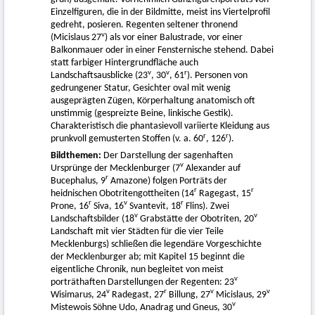
Einzelfiguren, die in der Bildmitte, meist ins Viertelprofil
gedreht, posieren. Regenten seltener thronend
v
(Micislaus 27
) als vor einer Balustrade, vor einer
Balkonmauer oder in einer Fensternische stehend. Dabei
statt farbiger Hintergrundfläche auch
v
v
r
Landschaftsausblicke (23
, 30
, 61
). Personen von
gedrungener Statur, Gesichter oval mit wenig
ausgeprägten Zügen, Körperhaltung anatomisch oft
unstimmig (gespreizte Beine, linkische Gestik).
Charakteristisch die phantasievoll variierte Kleidung aus
r
r
prunkvoll gemusterten Stoffen (v. a. 60
, 126
).
Bildthemen:
Der Darstellung der sagenhaften
v
Ursprünge der Mecklenburger (7
Alexander auf
r
Bucephalus, 9
Amazone) folgen Porträts der
r
r
heidnischen Obotritengottheiten (14
Ragegast, 15
r
v
r
Prone, 16
Siva, 16
Svantevit, 18
Flins). Zwei
v
v
Landschaftsbilder (18
Grabstätte der Obotriten, 20
Landschaft mit vier Städten für die vier Teile
Mecklenburgs) schließen die legendäre Vorgeschichte
der Mecklenburger ab; mit Kapitel 15 beginnt die
eigentliche Chronik, nun begleitet von meist
v
porträthaften Darstellungen der Regenten: 23
v
r
v
v
Wisimarus, 24
Radegast, 27
Billung, 27
Micislaus, 29
v
Mistewois Söhne Udo, Anadrag und Gneus, 30