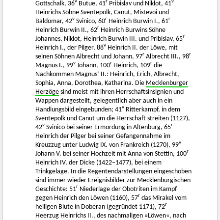
v
r
v
Gottschalk, 36
Butue, 41
Pribislav und Niklot, 41
Heinrichs Söhne Sventepolk, Canut, Mistevoi und
v
r
r
Baldomar, 42
Svinico, 60
Heinrich Burwin I., 61
r
Heinrich Burwin II., 62
Heinrich Burwins Söhne
r
Johannes, Niklot, Heinrich Burwin III. und Pribislav, 65
v
Heinrich I., der Pilger, 88
Heinrich II. der Löwe, mit
r
r
seinen Söhnen Albrecht und Johann, 97
Albrecht III., 98
v
r
r
Magnus I., 99
Johann, 100
Heinrich, 109
die
Nachkommen Magnus’ II.: Heinrich, Erich, Albrecht,
Sophia, Anna, Dorothea, Katharina. Die
Mecklenburger
Herzöge
sind meist mit ihren Herrschaftsinsignien und
Wappen dargestellt, gelegentlich aber auch in ein
v
Handlungsbild eingebunden; 41
Ritterkampf, in dem
Sventepolk und Canut um die Herrschaft streiten (1127),
v
r
42
Svinico bei seiner Ermordung in Altenburg, 65
Heinrich der Pilger bei seiner Gefangennahme im
v
Kreuzzug unter Ludwig IX. von Frankreich (1270), 99
r
Johann V. bei seiner Hochzeit mit Anna von Stettin, 100
Heinrich IV, der Dicke (1422–1477), bei einem
Trinkgelage. In die Regentendarstellungen eingeschoben
sind immer wieder Ereignisbilder zur Mecklenburgischen
r
Geschichte: 51
Niederlage der Obotriten im Kampf
r
gegen Heinrich den Löwen (1160), 57
das Mirakel vom
r
heiligen Blute in Doberan (gegründet 1171), 72
Heerzug Heinrichs II., des nachmaligen »Löwen«, nach