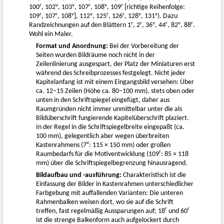
r
v
v
r
v
r
100
, 102
, 103
, 107
, 108
, 109
[richtige Reihenfolge:
r
r
v
v
r
r
v
v
109
, 107
, 108
], 112
, 125
, 126
, 128
, 131
). Dazu
r
r
v
r
v
r
Randzeichnungen auf den Blättern 1
, 2
, 36
, 44
, 82
, 88
.
Wohl ein Maler.
Format und Anordnung:
Bei der Vorbereitung der
Seiten wurden Bildräume noch nicht in der
Zeilenlinierung ausgespart, der Platz der Miniaturen erst
während des Schreibprozesses festgelegt. Nicht jeder
Kapitelanfang ist mit einem Eingangsbild versehen: Über
ca. 12–15 Zeilen (Höhe ca. 80–100 mm), stets oben oder
unten in den Schriftspiegel eingefügt, daher aus
Raumgründen nicht immer unmittelbar unter die als
Bildüberschrift fungierende Kapitelüberschrift plaziert.
In der Regel in die Schriftspiegelbreite eingepaßt (ca.
100 mm), gelegentlich aber wegen überbreiten
v
Kastenrahmens (7
: 115 × 150 mm) oder großen
r
Raumbedarfs für die Motiventwicklung (109
: 85 × 118
mm) über die Schriftspiegelbegrenzung hinausragend.
Bildaufbau und -ausführung:
Charakteristisch ist die
Einfassung der Bilder in Kastenrahmen unterschiedlicher
Farbgebung mit auffallenden Varianten: Die unteren
Rahmenbalken weisen dort, wo sie auf die Schrift
r
r
treffen, fast regelmäßig Aussparungen auf; 18
und 60
ist die strenge Balkenform auch aufgelockert durch