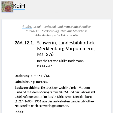
KdiH
☰
↑ 26A.
Lokal-, Territorial- und Herrschaftschroniken
↑ 26A.12.
Mecklenburg: Nikolaus Marschalk,
›Mecklenburgische Reimchronik‹
26A.12.1.
Schwerin, Landesbibliothek
Mecklenburg-Vorpommern,
Ms. 376
Bearbeitet von Ulrike Bodemann
KdiH-Band 3
Datierung:
Um 1512/13.
Lokalisierung:
Rostock.
Besitzgeschichte:
Erstbesitzer wohl
Heinrich V.
, dem
Einband mit dem Monogramm
UHzM
und der Jahreszahl
1556
zufolge später im Besitz
Ulrichs von Mecklenburg
(1527–1603). 1951 aus der aufgelösten Landesbibliothek
Neustrelitz nach Schwerin gekommen.
Inhalt: