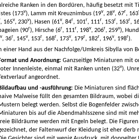
lreiche Ranken in den Bordüren, häufig besetzt mit T
v
v
v
r
stes (173
), Lamm mit Kreuznimbus (19
, 28
, 67
, 163
v
v
v
v
r
r
r
r
r
, 165
, 230
), Hasen (61
, 84
, 101
, 111
, 153
, 163
, 1
r
r
r
v
r
v
pageien (90
), Hirsche (6
, 111
, 198
, 206
, 259
), Hund
v
r
v
r
r
v
r
r
v
r
, 36
, 145
, 153
, 168
, 173
, 179
, 182
, 196
, 198
).
n einer Hand aus der Nachfolge/Umkreis Sibylla von B
Format und Anordnung:
Ganzseitige Miniaturen mit
v
roter Innenleiste, einmal mit Ranken unten (32
). Unr
Textverlauf angeordnet.
Bildaufbau und -ausführung:
Die Miniaturen sind fläc
naive Malweise füllt den gesamten Bildraum, wobei di
Mustern belegt werden. Selbst die Bogenfelder zwische
Miniaturen bis auf die Abendmahlsszene sind mit meh
freie Bildräume werden mit Engeln belegt. Die Figure
gezeichnet, der Faltenwurf der Kleidung ist eher derb
Die Gesichter sind mit wenig Ausdruck, mit doppelter