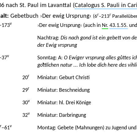
6 nach St. Paul im Lavanttal (
Catalogus S. Pauli in Car
r
r
alt:
Gebetbuch ›Der ewig Ursprung‹
(6
–213
Parallelüber
v
−173
›Der ewig Ursprung‹ (auch in
Nr.
43.1.55.
un
Nachtrag:
Dis nach gond ist ein gebett von d
der Ewig vrsprung
v
−37
Sonntag: A:
O Ewiger vrsprung alles gůttes ic
goͤttlichen natur ... Ich lobe dich here des vi
r
20
Miniatur: Geburt Christi
r
29
Miniatur: Beschneidung
v
30
Miniatur: hl. Drei Könige
v
32
Miniatur: Darbringung
r
v
–61
Montag: Gebete (Mahnungen) zu Jugend und