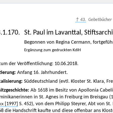
↑ 43.
Gebetbücher
.1.170.
St. Paul im Lavanttal, Stiftsarch
Begonnen von Regina Cermann, fortgeführ
Ergänzung zum gedruckten KdiH
um der Veröffentlichung: 10.06.2018.
tierung:
Anfang 16. Jahrhundert.
alisierung:
Süddeutschland (evtl. Kloster St. Klara, Fre
itzgeschichte:
Ab 1618 im Besitz von Apollonia Cabeli
inikanerinnen in St. Agnes in Freiburg im Breisgau (
ck
[1997]
S. 452), von dem Philipp Steyrer, Abt von St
8 die Handschrift kaufte und diese offenbar ans Klost