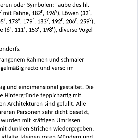
ieren oder Symbolen: Taube des hl.
v
r
v
r
mit Fahne, 182
, 196
), Löwen (32
,
r
v
r
v
r
r
v
65
, 173
, 179
, 183
, 192
, 206
, 259
),
r
r
r
r
e (6
, 111
, 153
, 198
), diverse Vögel
ondorfs.
 orangenem Rahmen und schmaler
egelmäßig recto und verso im
hig und eindimensional gestaltet. Die
e Hintergründe teppichartig mit
n Architekturen sind gefüllt. Alle
reren Personen sehr dicht besetzt,
n wurden mit kräftigen Umrissen
 mit dunklen Strichen wiedergegeben.
 Lidfalte, kleinen roten Mündern und