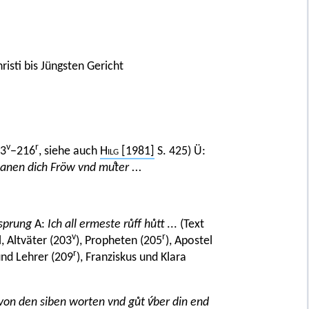
sti bis Jüngsten Gericht
v
r
83
−216
, siehe auch
Hilg [1981]
S. 425) Ü:
anen dich Fröw vnd muͦter ...
rsprung
A:
Ich all ermeste růff hůtt
... (Text
v
r
, Altväter (203
), Propheten (205
), Apostel
r
 und Lehrer (209
), Franziskus und Klara
t von den siben worten vnd gůt v́ber din end