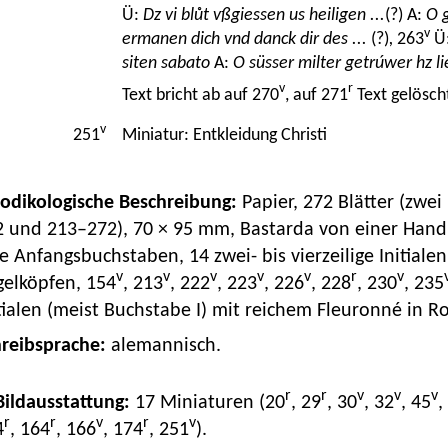
Ü:
Dz vi blůt vßgiessen us heiligen ...
(?) A:
O g
v
ermanen dich vnd danck dir des ...
(?)
,
263
Ü
siten sabato
A:
O süsser milter getrúwer hz lieb
v
r
Text bricht ab auf 270
, auf 271
Text gelösch
v
251
Miniatur: Entkleidung Christi
Kodikologische Beschreibung:
Papier, 272 Blätter (zwe
 und 213–272), 70 × 95 mm, Bastarda von einer Hand, e
e Anfangsbuchstaben, 14 zwei- bis vierzeilige Initialen
v
v
v
v
v
r
v
gelköpfen, 154
, 213
, 222
, 223
, 226
, 228
, 230
, 235
tialen (meist Buchstabe I) mit reichem Fleuronné in R
hreibsprache:
alemannisch.
r
r
v
v
v
 Bildausstattung:
17 Miniaturen (20
, 29
, 30
, 32
, 45
,
r
r
v
r
v
4
, 164
, 166
, 174
, 251
).