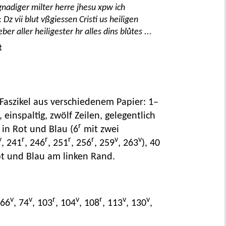
nadiger milter herre jhesu xpw ich
:
Dz vii blut vßgiessen Cristi us heiligen
er aller heiligester hr alles dins blůtes ...
t
i Faszikel aus verschiedenem Papier: 1–
inspaltig, zwölf Zeilen, gelegentlich
r
 in Rot und Blau (6
mit zwei
v
r
r
r
r
v
v
, 241
, 246
, 251
, 256
, 259
, 263
), 40
ot und Blau am linken Rand.
v
v
r
v
r
v
v
 66
, 74
, 103
, 104
, 108
, 113
, 130
,