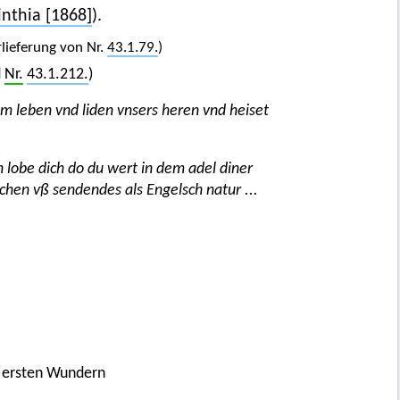
inthia [1868]
).
lieferung von Nr.
43.1.79.
)
d
Nr.
43.1.212.
)
em leben vnd liden vnsers heren vnd heiset
h lobe dich do du wert in dem adel diner
hlichen vß sendendes als Engelsch natur ...
 ersten Wundern