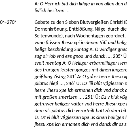
A:
O Herr ich bitt dich lidige in von allen den
lidlich besitzen ...
v
v
0
–270
Gebete zu den Sieben Blutvergießen Christi (
Dornenkrönung, Entblößung, Nägel durch die
Seitenwunde), nach Wochentagen geordnet, 
vunn flússen Jhesu
xpi in denen töff
und helig
heligs beschnidung
Suntag
A:
O wirdiger gned
v
sag dir lob vnd ere gnod und danck ...,
235
Ü
sveit mentag A: O Heiliger erbarmlihiger Her
des trurigen letsten ganges mit dinen iungeren
r
geißlung Zistag
241
A:
O guͦter herre Jhesu x
r
pilatus hieß ...,
246
Ü:
Dz iiii blůt vßgiessen
herre Jhesu xpe ich ermanen dich vnd danck di
r
mit großen smertzen ...,
251
Ü:
Dz v bluͦt v
getruwer heiliger vatter vnd herre Jhesu xpe
dem als pilatus dich verurteilt hatt zů dem bit
Ü:
Dz vi bluͦt vßgiessen xpe us sinen heiligen
jhesu xpe ich ermanen dich vnd danck dir dz si 