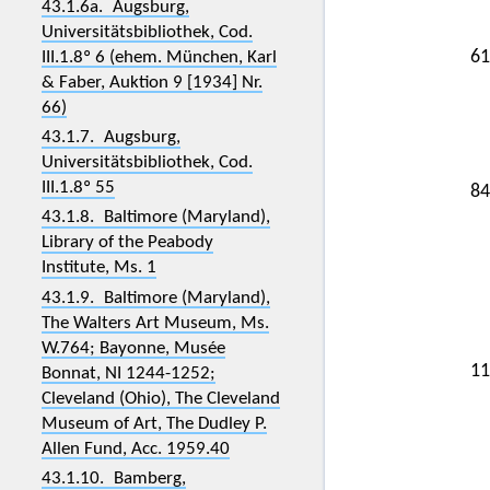
43.1.6a. Augsburg,
Universitätsbibliothek, Cod.
61
III.1.8º 6 (ehem. München, Karl
& Faber, Auktion 9 [1934] Nr.
66)
43.1.7. Augsburg,
Universitätsbibliothek, Cod.
III.1.8º 55
84
43.1.8. Baltimore (Maryland),
Library of the Peabody
Institute, Ms. 1
43.1.9. Baltimore (Maryland),
The Walters Art Museum, Ms.
W.764; Bayonne, Musée
11
Bonnat, NI 1244-1252;
Cleveland (Ohio), The Cleveland
Museum of Art, The Dudley P.
Allen Fund, Acc. 1959.40
43.1.10. Bamberg,