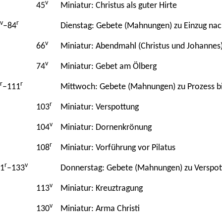
v
45
Miniatur: Christus als guter Hirte
v
r
–84
Dienstag: Gebete (Mahnungen) zu Einzug n
v
66
Miniatur: Abendmahl (Christus und Johannes
v
74
Miniatur: Gebet am Ölberg
r
r
–111
Mittwoch: Gebete (Mahnungen) zu Prozess bi
r
103
Miniatur: Verspottung
v
104
Miniatur: Dornenkrönung
r
108
Miniatur: Vorführung vor Pilatus
r
v
1
–133
Donnerstag: Gebete (Mahnungen) zu Verspot
v
113
Miniatur: Kreuztragung
v
130
Miniatur: Arma Christi