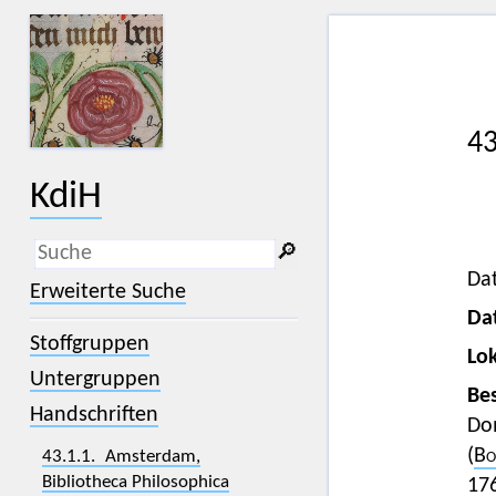
43
KdiH
🔎︎
Dat
_
(der Unterstrich) ist Platzhalter für
Erweiterte Suche
genau ein Zeichen.
Da
%
(das Prozentzeichen) ist Platzhalter
Stoffgruppen
für kein, ein oder mehr als ein
Lok
Zeichen.
Untergruppen
Bes
Handschriften
Dom
(
Bo
43.1.1. Amsterdam,
Bibliotheca Philosophica
176