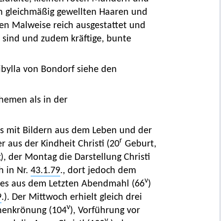
 gleichmäßig gewellten Haaren und
hen Malweise reich ausgestattet und
n sind und zudem kräftige, bunte
ibylla von Bondorf siehe den
themen als in der
us mit Bildern aus dem Leben und der
r
er aus der Kindheit Christi (20
Geburt,
, der Montag die Darstellung Christi
h in Nr.
43.1.79
., dort jedoch dem
v
nnes aus dem Letzten Abendmahl (66
)
9
.). Der Mittwoch erhielt gleich drei
v
rnenkrönung (104
), Vorführung vor
v