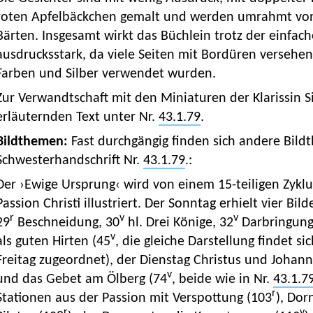
roten Apfelbäckchen gemalt und werden umrahmt von
Bärten. Insgesamt wirkt das Büchlein trotz der einfac
ausdrucksstark, da viele Seiten mit Bordüren versehe
Farben und Silber verwendet wurden.
Zur Verwandtschaft mit den Miniaturen der Klarissin S
erläuternden Text unter Nr.
43.1.79
.
Bildthemen:
Fast durchgängig finden sich andere Bild
Schwesterhandschrift Nr.
43.1.79
.:
Der ›Ewige Ursprung‹ wird von einem 15-teiligen Zykl
Passion Christi illustriert. Der Sonntag erhielt vier Bild
r
v
v
29
Beschneidung, 30
hl. Drei Könige, 32
Darbringung)
v
als guten Hirten (45
, die gleiche Darstellung findet sic
Freitag zugeordnet), der Dienstag Christus und Joha
v
und das Gebet am Ölberg (74
, beide wie in Nr.
43.1.7
r
Stationen aus der Passion mit Verspottung (103
), Do
r
v