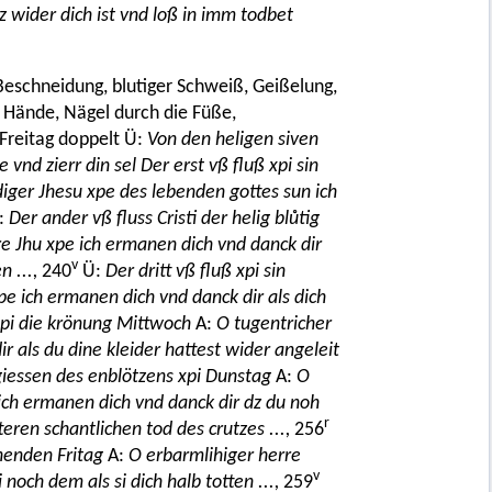
 dz wider dich ist vnd loß in imm todbet
Beschneidung, blutiger Schweiß, Geißelung,
 Hände, Nägel durch die Füße,
Freitag doppelt Ü:
Von den heligen siven
e vnd zierr din sel Der erst vß fluß xpi sin
iger Jhesu xpe des lebenden gottes sun ich
:
Der ander vß fluss Cristi der helig blůtig
re Jhu xpe ich ermanen dich vnd danck dir
v
 ...,
240
Ü:
Der dritt vß fluß xpi sin
pe ich ermanen dich vnd danck dir als dich
 xpi die krönung Mittwoch
A:
O tugentricher
r als du dine kleider hattest wider angeleit
ßgiessen des enblötzens xpi Dunstag
A:
O
 ich ermanen dich vnd danck dir dz du noh
r
teren schantlichen tod des crutzes ...,
256
 henden Fritag
A:
O erbarmlihiger herre
v
noch dem als si dich halb totten ...,
259