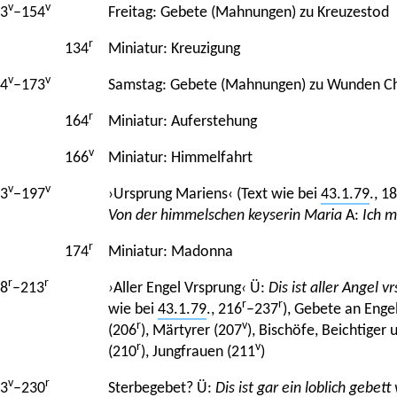
v
v
3
–154
Freitag: Gebete (Mahnungen) zu Kreuzestod
r
134
Miniatur: Kreuzigung
v
v
4
–173
Samstag: Gebete (Mahnungen) zu Wunden Chri
r
164
Miniatur: Auferstehung
v
166
Miniatur: Himmelfahrt
v
v
3
−197
›Ursprung Mariens‹ (Text wie bei
43.1.79
., 1
Von der himmelschen keyserin Maria
A:
Ich m
r
174
Miniatur: Madonna
r
r
8
–213
›
Aller Engel Vrsprung
‹
Ü:
Dis ist aller Angel v
r
r
wie bei
43.1.79
., 216
–237
), Gebete an Engel
r
v
(206
), Märtyrer (207
), Bischöfe, Beichtiger
r
v
(210
), Jungfrauen (211
)
v
r
3
–230
Sterbegebet? Ü:
Dis ist gar ein loblich gebet