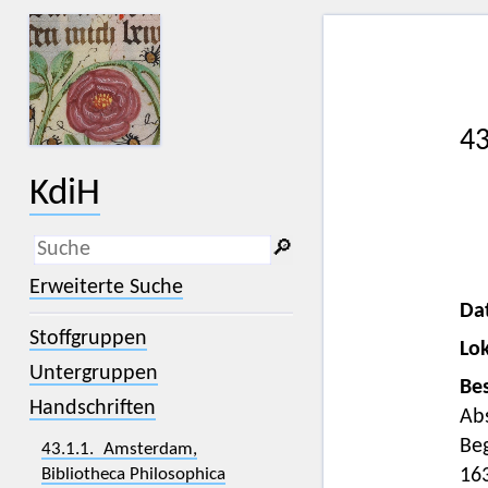
43
KdiH
🔎︎
_
(der Unterstrich) ist Platzhalter für
Erweiterte Suche
genau ein Zeichen.
Da
%
(das Prozentzeichen) ist Platzhalter
Stoffgruppen
für kein, ein oder mehr als ein
Lok
Zeichen.
Untergruppen
Bes
Handschriften
Ab
Be
43.1.1. Amsterdam,
Bibliotheca Philosophica
16