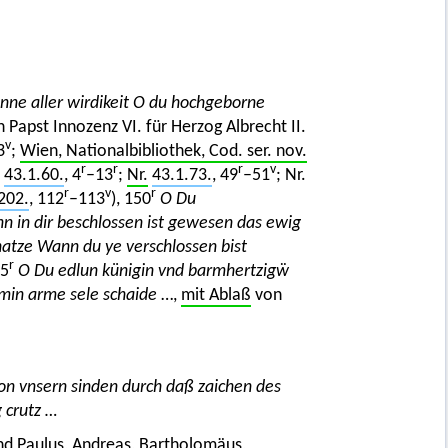
inne aller wirdikeit O du hochgeborne
 Papst Innozenz VI. für Herzog Albrecht II.
v
3
;
Wien, Nationalbibliothek, Cod. ser. nov.
r
r
r
v
43.1.60.
, 4
–13
;
Nr.
43.1.73.
, 49
–51
; Nr.
r
v
r
202.
, 112
–113
), 150
O Du
nn in dir beschlossen ist gewesen das ewig
hatze Wann du ye verschlossen bist
r
55
O Du edlun künigin vnd barmhertzigẅ
 min arme sele schaide
…,
mit Ablaß
von
uon vnsern sinden durch daß zaichen des
g crutz …
nd Paulus
,
Andreas
,
Bartholomäus
,