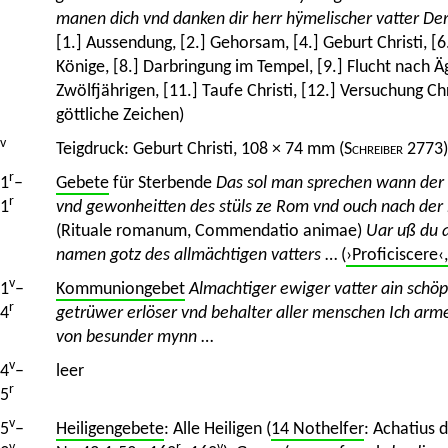
manen dich vnd danken dir herr hÿmelischer vatter D
[1.] Aussendung, [2.] Gehorsam, [4.] Geburt Christi, [6
Könige, [8.] Darbringung im Tempel, [9.] Flucht nach 
Zwölfjährigen, [11.] Taufe Christi, [12.] Versuchung Ch
göttliche Zeichen)
v
Teigdruck: Geburt Christi, 108 × 74 mm (
Schreiber
2773)
r
1
–
Gebete
für Sterbende
Das sol man sprechen wann der 
r
1
vnd gewonheitten des stüls ze Rom vnd ouch nach de
(Rituale romanum, Commendatio animae)
Uar uß du a
namen gotz des allmächtigen vatters
… (
›Proficiscere‹
v
1
–
Kommuniongebet
Almachtiger ewiger vatter ain schöpf
r
4
getrüwer erlöser vnd behalter aller menschen Ich arm
von besunder mynn
…
v
4
–
leer
r
5
v
5
–
Heiligengebete
: Alle Heiligen (
14 Nothelfer
: Achatius 
v
r
v