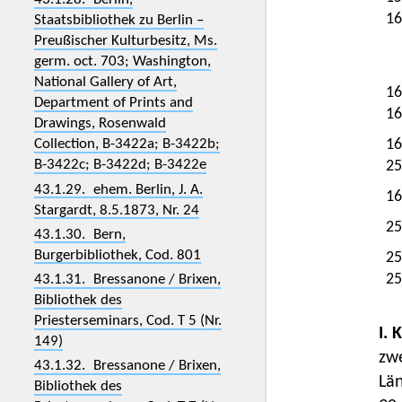
16
Staatsbibliothek zu Berlin –
Preußischer Kulturbesitz, Ms.
germ. oct. 703; Washington,
National Gallery of Art,
16
Department of Prints and
16
Drawings, Rosenwald
Collection, B-3422a; B-3422b;
16
B-3422c; B-3422d; B-3422e
25
43.1.29. ehem. Berlin, J. A.
16
Stargardt, 8.5.1873, Nr. 24
25
43.1.30. Bern,
Burgerbibliothek, Cod. 801
25
25
43.1.31. Bressanone / Brixen,
Bibliothek des
Priesterseminars, Cod. T 5 (Nr.
I. 
149)
zw
43.1.32. Bressanone / Brixen,
Lä
Bibliothek des