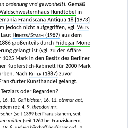
sen ordenung vnd gewonheit
). Gemäß
Waldschwesternhaus Hundtobel
in
emania Franciscana Antiqua 18 [1973]
m jedoch nicht aufgegriffen, vgl.
Wilts
 Laut
Heinzer
/
Stamm
(1987)
aus dem
 1886 großenteils durch
Fridegar Mone
rung gelangt ist (vgl. zu der Affäre
r 1025 Mark in den Besitz des Berliner
r Kupferstich-Kabinett für 2000 Mark
orben. Nach
Ritter
(1887)
zuvor
Frankfurter Kunsthandel gelangt.
 Terziars oder Begarden?
, 16. 10.
Gall bichter
, 16. 11.
othmar apt
,
erdem rot: 4. 9.
theodori mr
.
rseher
(seit 1399 bei Franziskanern, seit
wen mütter
(seit 1263 bei Franziskanern,
, 19. 8.
ludwig bÿschoff barfüsser ord
., 4.