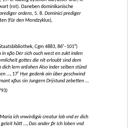
wart
(rot). Daneben dominikanische
 prediger ordens
, 5. 8.
Dominici prediger
ten (für den Mondzyklus),
r
v
Staatsbibliothek, Cgm 4883, 86
–101
)
in xp̄o Der sich ouch west en zukt inden
mlicheit gottes die nit erloubt sind dem
ch dich lern anfahen Also inder selben stünd
r
ten
…, 17
Hye gedenk ain über geschwind
mant xp̄us sin Jungern Drÿstund zebetten
…
93)
Maria ich vnwirdigẅ creatur lob vnd er dich
geleit hätt
…,
Das ander p̄r Ich loben vnd