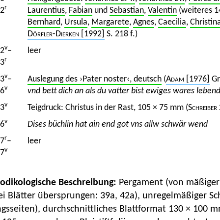
r
2
Laurentius
,
Fabian
und
Sebastian
,
Valentin
(weiteres 1
Bernhard
,
Ursula
,
Margarete
,
Agnes
,
Caecilia
,
Christin
Dörfler-Dierken
[1992]
S. 218 f.)
v
2
–
leer
r
3
v
3
–
Auslegung des ›Pater noster‹, deutsch
(
Adam
[1976]
Gr
v
6
vnd bett dich an als du vatter bist ewiges wares lebe
v
3
Teigdruck: Christus in der Rast, 105 × 75 mm (
Schreiber
v
6
Dises büchlin hat ain end got vns allw schwär wend
r
7
–
leer
v
7
Kodikologische Beschreibung:
Pergament (von mäßiger Q
ei Blätter übersprungen: 39a, 42a), unregelmäßiger 
ngsseiten), durchschnittliches Blattformat 130 × 100