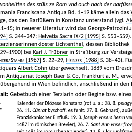
wonheitten des stüls ze Rom vnd ouch nach der barfüs
emania Franciscana Antiqua Bd. 1–19 käme allein das
ge, das den Barfüßern in Konstanz unterstand (vgl.
Al
11–15; in neuerer Literatur wird das Georgs-Patroziniu
94]
S. 344–347;
Helvetia Sacra IX/2 [1995]
S. 553–559).
terzienserinnenkloster Lichtenthal
, dessen Bibliothek
829–1900) bei
Karl J. Trübner
in Straßburg zur Versteige
nzer
/
Stamm
[1987]
S. 22–29,
Heinzer
[1988]
S. 38–43). Fü
tiquars
Albert Cohn
übergewechselt. 1889 vom Dresdne
im
Antiquariat Joseph Baer & Co, Frankfurt a. M.
, erw
übergehend in Wien befindlich, anschließend in den 
alt:
Gebetbuch einer Terziarin oder Begine bzw. eines
–
Kalender der Diözese Konstanz (rot u. a.: 28. 8.
pelagy
v
26. 11.
Cünrat byschoff
; es fehlt: 27. 8. Gebhard), auß
Franziskanischer Einfluß: 19. 3.
joseph vnsers herrn ve
1487 im römischen Brevier), 26. 7.
Sant Ann vnser fro
seit 1481 im römischen Kalender), 12. 8.
Clar Junkfrow