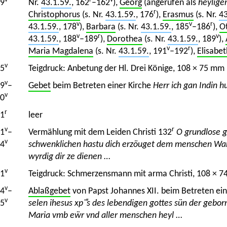
9
Nr.
43.1.59.
, 162
–162
),
Georg
(angerufen als
heylige
r
Christophorus
(s. Nr.
43.1.59.
, 176
),
Erasmus
(s. Nr.
43
v
v
r
43.1.59.
, 178
),
Barbara
(s. Nr.
43.1.59.
, 185
–186
),
Ot
v
r
v
43.1.59.
, 188
–189
),
Dorothea
(s. Nr.
43.1.59.
, 189
),
v
r
Maria Magdalena
(s. Nr.
43.1.59.
, 191
–192
),
Elisabet
v
5
Teigdruck: Anbetung der Hl. Drei Könige, 108 × 75 mm 
v
9
–
Gebet
beim Betreten einer Kirche
Herr ich gan Indin h
v
0
r
1
leer
v
r
1
–
Vermählung mit dem Leiden Christi 132
O grundlose gü
v
4
schwenklichen hastu dich erzöuget dem menschen Wan
wyrdig dir ze dienen
…
v
1
Teigdruck: Schmerzensmann mit arma Christi, 108 × 7
v
4
–
Ablaßgebet
von Papst Johannes XII. beim Betreten ei
v
5
selen ihesus xp¯ͧs des lebendigen gottes sün der gebo
Maria vmb eẅr vnd aller menschen heyl
…