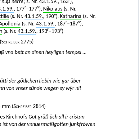
r huß herre
; s. Nr.
43.1.59.
, 163
),
r
v
.1.59.
, 177
–177
),
Nikolaus
(s. Nr.
v
tilie
(s. Nr.
43.1.59.
, 190
),
Katharina
(s. Nr.
r
v
Apollonia
(s. Nr.
43.1.59.
, 187
–187
),
r
v
h
(s. Nr.
43.1.59.
, 193
–193
)
(
Schreiber
2775)
uß vnd bett an dinen heyligen tempel
…
tti der götlichen liebin wie gar über
n von vnser sünde wegen sy wÿr nit
4 mm (
Schreiber
2814)
nes Kirchhofs
Got grüß üch all ir cristan
rn ist von der vnnuermaßigotten junkfröwen