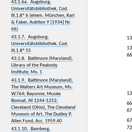
43.1.6a. Augsburg,
Universitätsbibliothek, Cod.
III.1.8º 6 (ehem. München, Karl
& Faber, Auktion 9 [1934] Nr.
66)
43.1.7. Augsburg,
13
Universitätsbibliothek, Cod.
13
III.1.8º 55
66
43.1.8. Baltimore (Maryland),
Library of the Peabody
Institute, Ms. 1
43.1.9. Baltimore (Maryland),
The Walters Art Museum, Ms.
13
W.764; Bayonne, Musée
Bonnat, NI 1244-1252;
66
Cleveland (Ohio), The Cleveland
67
Museum of Art, The Dudley P.
67
Allen Fund, Acc. 1959.40
72
43.1.10. Bamberg,