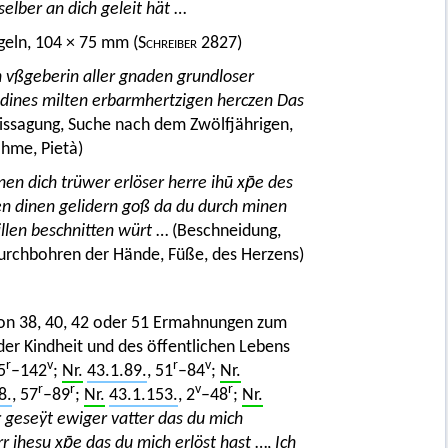
selber an dich geleit hät
…
eln, 104 × 75 mm (
Schreiber
2827)
n vßgeberin aller gnaden grundloser
 dines milten erbarmhertzigen herczen Das
ssagung, Suche nach dem Zwölfjährigen,
hme, Pietà)
en dich trüwer erlöser herre ihū xp̄e des
en dinen gelidern goß da du durch minen
llen beschnitten würt
… (Beschneidung,
urchbohren der Hände, Füße, des Herzens)
von 38, 40, 42 oder 51 Ermahnungen zum
 der Kindheit und des öffentlichen Lebens
r
v
r
v
5
–142
;
Nr.
43.1.89.
, 51
–84
;
Nr.
r
r
v
r
8.
, 57
–89
;
Nr.
43.1.153.
, 2
–48
;
Nr.
r geseÿt ewiger vatter das du mich
r ihesu xp̄e das du mich erlöst hast
…,
Ich