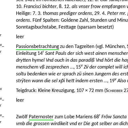
10.
Francisci bichter
, 8. 12.
als vnser frow empfangen 
Heilige: 7. 3.
thomas prediger ordens
, 29. 4.
Peter mr.
ordens
. Fünf Spalten: Goldene Zahl, Stunden und Minu
Sonntagsbuchstabe, Festtage (sparsam besetzt)
r
leer
v
–
Passionsbetrachtung
zu den Tagzeiten (vgl. München, 
r
r
Einleitung 14
Sant Pauls der sich west ainen menschen 
drytten hymel Vnd ouch in das paradiß Vnd hört die hay
v
menschem vß zesprechen
…, 15
Zv̈ der complet will i
soltu bedenken wie er sprach zü sinen Jungern des ers
v
strÿten wann die sel xp̄i hett indem ersten
…, 19
Also 
v
Teigdruck: Kleine Kreuzigung, 107 × 72 mm (
Schreiber
27
v
–
leer
r
v
r
–
Zwölf
Paternoster
zum Lobe Mariens 68
Frôw Sancta 
r
vmb die grossen wirdikeit vnd er Die got selber an dich 