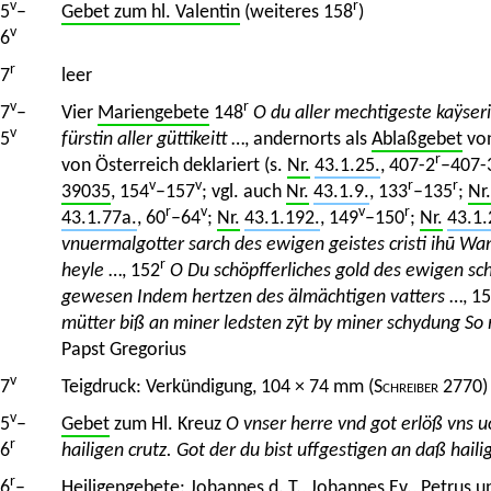
v
r
5
–
Gebet zum hl. Valentin
(weiteres 158
)
v
6
r
7
leer
v
r
7
–
Vier
Mariengebete
148
O du aller mechtigeste kaÿser
v
5
fürstin aller güttikeitt
…, andernorts als
Ablaßgebet
von
r
von Österreich deklariert (s.
Nr.
43.1.25.
, 407-2
–407-
v
v
r
r
39035
, 154
–157
; vgl. auch
Nr.
43.1.9.
, 133
–135
;
Nr.
r
v
v
r
43.1.77a.
, 60
–64
;
Nr.
43.1.192.
, 149
–150
;
Nr.
43.1.
vnuermalgotter sarch des ewigen geistes cristi ihū Wa
r
heyle
…, 152
O Du schöpfferliches gold des ewigen sc
gewesen Indem hertzen des älmächtigen vatters
…, 1
mütter biß an miner ledsten zȳt by miner schydung So
Papst Gregorius
v
7
Teigdruck: Verkündigung, 104 × 74 mm (
Schreiber
2770)
v
5
–
Gebet
zum Hl. Kreuz
O vnser herre vnd got erlöß vns 
r
6
hailigen crutz. Got der du bist uffgestigen an daß haili
r
6
–
Heiligengebete
:
Johannes d. T.
,
Johannes Ev.
,
Petrus u