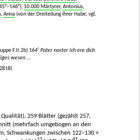
v
v
45
–146
),
10.000 Märtyrer
,
Antonius
,
a
,
Anna
(von der Dreiteilung ihrer Habe, vgl.
r
uppe F.II.2b) 164
Pater noster Ich ere dich
ndiges wesen
…
2818)
ualität), 259 Blätter (gezählt 257,
Schnitt (mehrfach umgebogen an den
 mm, Schwankungen zwischen 122–130 ×
13
91