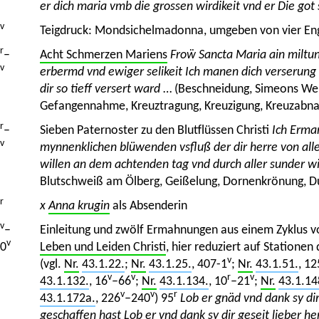
er dich maria vmb die grossen wirdikeit vnd er Die got 
v
Teigdruck: Mondsichelmadonna, umgeben von vier Eng
r
–
Acht Schmerzen Mariens
Froẅ Sancta Maria ain miltu
v
erbermd vnd ewiger selikeit Ich manen dich verserung
dir so tieff versert ward
… (Beschneidung, Simeons Wei
Gefangennahme, Kreuztragung, Kreuzigung, Kreuzabna
r
–
Sieben Paternoster zu den Blutflüssen Christi
Ich Erman
v
mynnenklichen blüwenden vsfluß der dir herre von all
willen an dem achtenden tag vnd durch aller sunder wi
Blutschweiß am Ölberg, Geißelung, Dornenkrönung, D
r
x
Anna krugin
als Absenderin
v
–
Einleitung und zwölf Ermahnungen aus einem Zyklus 
v
0
Leben und Leiden Christi
, hier reduziert auf Stationen
v
(vgl.
Nr.
43.1.22.
;
Nr.
43.1.25.
, 407-1
;
Nr.
43.1.51.
, 12
v
v
r
v
43.1.132.
, 16
–66
;
Nr.
43.1.134.
, 10
–21
;
Nr.
43.1.14
v
v
r
43.1.172a.
, 226
–240
) 95
Lob er gnäd vnd dank sy di
geschaffen hast Lob er vnd dank sy dir geseit lieber her