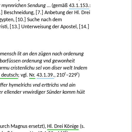
er mynnrichen Sendung
… (gemäß
43.1.153.
:
.] Beschneidung, [7.] Anbetung der Hl. Drei
Ägypten, [10.] Suche nach dem
risti, [13.] Unterweisung der Apostel, [14.]
mensch lit an den zügen nach ordenung
r barfüssen ordenung vnd gewonheit
rmu cristenlichu sel von diser welt Indem
r
r
, deutsch
; vgl.
Nr.
43.1.39.
, 210
–229
)
fer hymelrichs vnd erttrichs vnd ain
er ellender vnwirdiger Sünder komm hüit
durch Magnus ersetzt),
Hl. Drei Könige
(s.
r