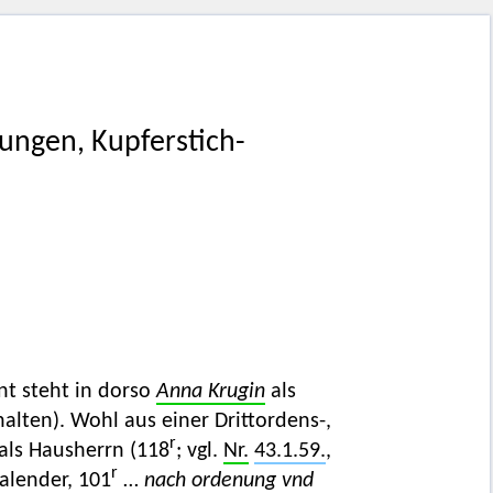
ungen, Kupferstich-
t steht in dorso
Anna Krugin
als
alten). Wohl aus einer Drittordens-,
r
als Hausherrn (118
; vgl.
Nr.
43.1.59.
,
r
alender, 101
…
nach ordenung vnd