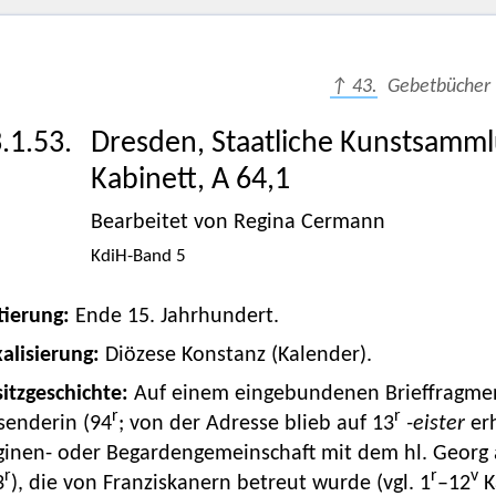
↑ 43.
Gebetbücher
.1.53.
Dresden, Staatliche Kunstsamml
Kabinett, A 64,1
Bearbeitet von Regina Cermann
KdiH-Band 5
tierung:
Ende 15. Jahrhundert.
alisierung:
Diözese Konstanz (Kalender).
itzgeschichte:
Auf einem eingebundenen Brieffragmen
r
r
senderin (94
; von der Adresse blieb auf 13
-eister
erh
ginen- oder Begardengemeinschaft mit dem hl. Georg 
r
r
v
3
), die von Franziskanern betreut wurde (vgl. 1
–12
K