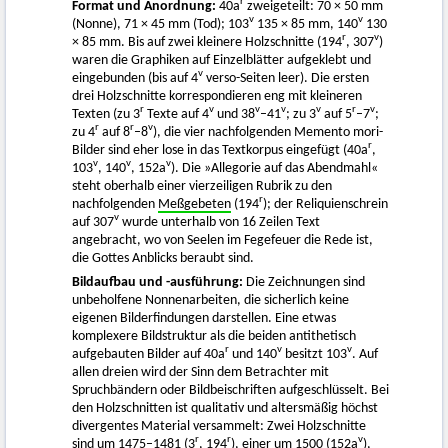
r
Format und Anordnung:
40a
zweigeteilt: 70 × 50 mm
v
v
(Nonne), 71 × 45 mm (Tod); 103
135 × 85 mm, 140
130
r
v
× 85 mm. Bis auf zwei kleinere Holzschnitte (194
, 307
)
waren die Graphiken auf Einzelblätter aufgeklebt und
v
eingebunden (bis auf 4
verso-Seiten leer). Die ersten
drei Holzschnitte korrespondieren eng mit kleineren
r
v
v
v
v
r
v
Texten (zu 3
Texte auf 4
und 38
–41
; zu 3
auf 5
–7
;
r
r
v
zu 4
auf 8
–8
), die vier nachfolgenden Memento mori-
r
Bilder sind eher lose in das Textkorpus eingefügt (40a
,
v
v
v
103
, 140
, 152a
). Die »Allegorie auf das Abendmahl«
steht oberhalb einer vierzeiligen Rubrik zu den
r
nachfolgenden
Meßgebeten
(194
); der Reliquienschrein
v
auf 307
wurde unterhalb von 16 Zeilen Text
angebracht, wo von Seelen im Fegefeuer die Rede ist,
die Gottes Anblicks beraubt sind.
Bildaufbau und -ausführung:
Die Zeichnungen sind
unbeholfene Nonnenarbeiten, die sicherlich keine
eigenen Bilderfindungen darstellen. Eine etwas
komplexere Bildstruktur als die beiden antithetisch
r
v
v
aufgebauten Bilder auf 40a
und 140
besitzt 103
. Auf
allen dreien wird der Sinn dem Betrachter mit
Spruchbändern oder Bildbeischriften aufgeschlüsselt. Bei
den Holzschnitten ist qualitativ und altersmäßig höchst
divergentes Material versammelt: Zwei Holzschnitte
r
r
v
sind um 1475–1481 (3
, 194
), einer um 1500 (152a
),