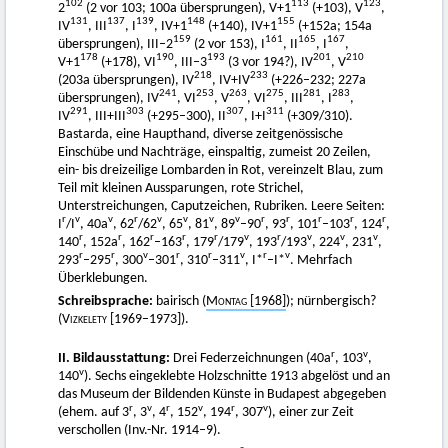
102
113
123
2
(2 vor 103; 100a übersprungen), V+1
(+103), V
,
131
137
139
148
155
IV
, III
, I
, IV+1
(+140), IV+1
(+152a; 154a
159
161
165
167
übersprungen), III–2
(2 vor 153), I
, II
, I
,
178
190
193
201
210
V+1
(+178), VI
, III–3
(3 vor 194?), IV
, V
218
233
(203a übersprungen), IV
, IV+IV
(+226–232; 227a
241
253
263
275
281
283
übersprungen), IV
, VI
, V
, VI
, III
, I
,
291
303
307
311
IV
, III+III
(+295–300), II
, I+I
(+309/310).
Bastarda, eine Haupthand, diverse zeitgenössische
Einschübe und Nachträge, einspaltig, zumeist 20 Zeilen,
ein- bis dreizeilige Lombarden in Rot, vereinzelt Blau, zum
Teil mit kleinen Aussparungen, rote Strichel,
Unterstreichungen, Caputzeichen, Rubriken. Leere Seiten:
r
v
v
r
v
v
v
v
r
r
r
r
r
I
/I
, 40a
, 62
/62
, 65
, 81
, 89
–90
, 93
, 101
–103
, 124
,
r
r
r
r
r
v
r
v
v
v
140
, 152a
, 162
–163
, 179
/179
, 193
/193
, 224
, 231
,
r
r
v
r
r
v
r
v
293
–295
, 300
–301
, 310
–311
, I*
–I*
. Mehrfach
Überklebungen.
Schreibsprache:
bairisch (
Montag
[1968]
); nürnbergisch?
(
Vizkelety
[1969–1973]).
r
v
II. Bildausstattung:
Drei Federzeichnungen (40a
, 103
,
v
140
). Sechs eingeklebte Holzschnitte 1913 abgelöst und an
das Museum der Bildenden Künste in Budapest abgegeben
r
v
r
v
r
v
(ehem. auf 3
, 3
, 4
, 152
, 194
, 307
), einer zur Zeit
verschollen (Inv.-Nr. 1914–9).