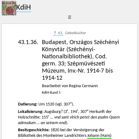
KdiH
☰
↑ 43.
Gebetbücher
43.1.36.
Budapest, Országos Széchényi
Könyvtár (Széchényi-
Nationalbibliothek), Cod.
germ. 33; Szépmüvészeti
Múzeum, Inv.-Nr. 1914-7 bis
1914-12
Bearbeitet von Regina Cermann
KdiH-Band 5
v
Datierung:
Um 1520 (vgl. 307
).
r
r
v
Lokalisierung:
Augsburg? (3
, 194
, 307
Herkunft der
r
Holzschnitte; 155
…
vnd sant vlrich petet den psalm Quem
admodum … an seinem end
).
Besitzgeschichte:
1820 bei der Versteigerung der
Bibliothek des Monheimer Landrichters
Johann (Hans)