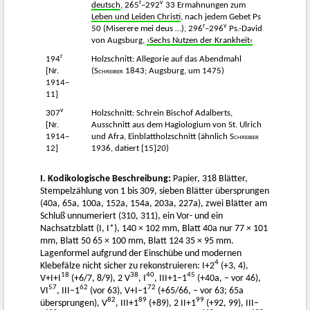
r
v
deutsch
, 265
–292
33 Ermahnungen zum
Leben und Leiden Christi
, nach jedem Gebet Ps
r
v
50 (Miserere mei deus …), 296
–296
Ps.-David
von Augsburg,
›Sechs Nutzen der Krankheit‹
r
194
Holzschnitt: Allegorie auf das Abendmahl
[Nr.
(
Schreiber
1843; Augsburg, um 1475)
1914–
11]
v
307
Holzschnitt: Schrein Bischof Adalberts,
[Nr.
Ausschnitt aus dem Hagiologium von St. Ulrich
1914–
und Afra, Einblattholzschnitt (ähnlich
Schreiber
12]
1936, datiert [15]
20
)
I. Kodikologische Beschreibung:
Papier, 318 Blätter,
Stempelzählung von 1 bis 309, sieben Blätter übersprungen
(40a, 65a, 100a, 152a, 154a, 203a, 227a), zwei Blätter am
Schluß unnumeriert (310, 311), ein Vor- und ein
Nachsatzblatt (I, I*), 140 × 102 mm, Blatt 40a nur 77 × 101
mm, Blatt 50 65 × 100 mm, Blatt 124 35 × 95 mm.
Lagenformel aufgrund der Einschübe und modernen
4
Klebefälze nicht sicher zu rekonstruieren: I+2
(+3, 4),
18
38
40
45
V+I+I
(+6/7, 8/9), 2 V
, I
, III+1–1
(+40a, – vor 46),
57
62
72
VI
, III–1
(vor 63), V+I–1
(+65/66, – vor 63; 65a
82
89
99
übersprungen), V
, III+1
(+89), 2 II+1
(+92, 99), III–