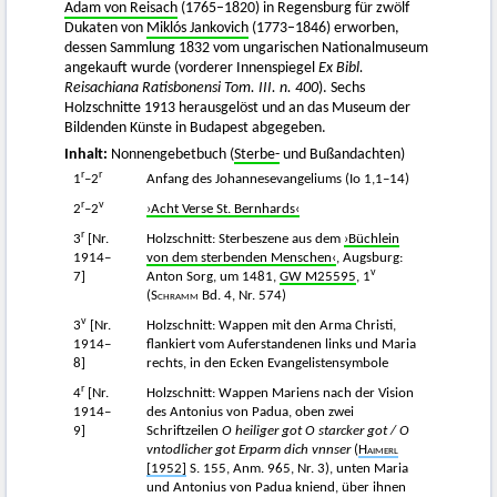
Adam von Reisach
(1765–1820) in Regensburg für zwölf
Dukaten von
Miklós Jankovich
(1773–1846) erworben,
dessen Sammlung 1832 vom ungarischen Nationalmuseum
angekauft wurde (vorderer Innenspiegel
Ex Bibl.
Reisachiana Ratisbonensi Tom. III. n. 400
). Sechs
Holzschnitte 1913 herausgelöst und an das Museum der
Bildenden Künste in Budapest abgegeben.
Inhalt:
Nonnengebetbuch (
Sterbe-
und Bußandachten)
r
r
1
–2
Anfang des Johannesevangeliums (Io 1,1–14)
r
v
2
–2
›Acht Verse St. Bernhards‹
r
3
[Nr.
Holzschnitt: Sterbeszene aus dem
›Büchlein
1914–
von dem sterbenden Menschen‹
, Augsburg:
v
7]
Anton Sorg, um 1481,
GW M25595
, 1
(
Schramm
Bd. 4, Nr. 574)
v
3
[Nr.
Holzschnitt: Wappen mit den Arma Christi,
1914–
flankiert vom Auferstandenen links und Maria
8]
rechts, in den Ecken Evangelistensymbole
r
4
[Nr.
Holzschnitt: Wappen Mariens nach der Vision
1914–
des Antonius von Padua, oben zwei
9]
Schriftzeilen
O heiliger got O starcker got / O
vntodlicher got Erparm dich vnnser
(
Haimerl
[1952]
S. 155, Anm. 965, Nr. 3), unten Maria
und Antonius von Padua kniend, über ihnen