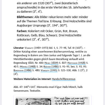
v
ein anderer um 1520 (307
), zwei (künstlerisch
anspruchsvolle) in das erste Viertel des 16. Jahrhunderts
v
r
zu datieren (3
, 4
).
Bildthemen:
Alle Bilder rekurrieren mehr oder minder
auf die Themen Tod bzw. Erlösung. Drei Holzschnitte sind
r
v
v
Augsburger Ursprungs (3
, 194
, 307
).
Farben:
Koloriert mit Ocker, Grün, Rot, Braun,
Rotbraun, Gelb, Blau, Schwarz. Drei Holzschnitte
v
r
v
unkoloriert (3
, 4
, 307
).
v
Literatur:
Vizkelety
(1969–1973) Bd. 1, S. 77–96, Taf. III (103
). –
Dritter Katalog einer auserlesenen Büchersammlung, welche zu
Regensburg in Baiern am 5ten Junius und folgende Tage l. J. an die
Meistbiethenden gegen gleich baare Bezahlung verkauft wird.
Regensburg 1820, Nr. 400;
Hänel
(1839)
S. 607;
Hoffmann
(1928)
S.
40 f.;
Montag
(1968)
S. 34;
Krämer
(1980)
S. 91–95, bes. S. 93, 95;
v
Bergmann
(1986)
S. 480;
Vizkelety
(1995)
S. 521–530, Abb. 1 (3
), 2
r
(4
).
Weitere Materialien im Internet:
Handschriftencensus
v
r
Abb. 47: 140
+141
. Memento-mori-Figur: Halb Mönch, halb
Sensenmann. Textseite.