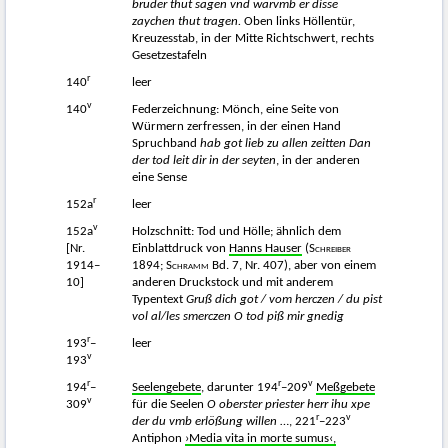
bruder thut sagen vnd warvmb er disse
zaychen thut tragen.
Oben links Höllentür,
Kreuzesstab, in der Mitte Richtschwert, rechts
Gesetzestafeln
r
140
leer
v
140
Federzeichnung: Mönch, eine Seite von
Würmern zerfressen, in der einen Hand
Spruchband
hab got lieb zu allen zeitten Dan
der tod leit dir in der seyten
, in der anderen
eine Sense
r
152a
leer
v
152a
Holzschnitt: Tod und Hölle; ähnlich dem
[Nr.
Einblattdruck von
Hanns Hauser
(
Schreiber
1914–
1894;
Schramm
Bd. 7, Nr. 407), aber von einem
10]
anderen Druckstock und mit anderem
Typentext
Gruß dich got / vom herczen / du pist
vol al/les smerczen O tod piß mir gnedig
r
193
–
leer
v
193
r
r
v
194
–
Seelengebete
, darunter 194
–209
Meßgebete
v
309
für die Seelen
O oberster priester herr ihu xpe
r
v
der du vmb erlößung willen
…, 221
–223
Antiphon
›Media vita in morte sumus‹,