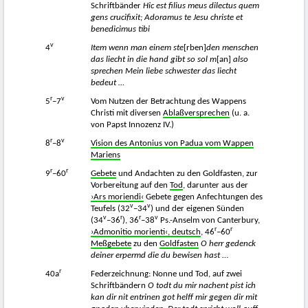
Schriftbänder
Hic est filius meus dilectus quem
gens crucifixit; Adoramus te Jesu christe et
benedicimus tibi
v
4
Item wenn man einem ste
[rben]
den menschen
das liecht in die hand gibt so sol m
[an]
also
sprechen Mein liebe schwester das liecht
bedeut …
r
v
5
–7
Vom Nutzen der Betrachtung des Wappens
Christi mit diversen
Ablaßversprechen
(u. a.
von Papst Innozenz IV.)
r
v
8
–8
Vision des Antonius von Padua vom Wappen
Mariens
r
r
9
–60
Gebete
und Andachten zu den Goldfasten, zur
Vorbereitung auf den
Tod
, darunter aus der
›Ars moriendi‹
Gebete gegen Anfechtungen des
v
v
Teufels (32
–34
) und der eigenen Sünden
v
r
r
v
(34
–36
), 36
–38
Ps.-Anselm von Canterbury,
r
r
›Admonitio morienti‹, deutsch
, 46
–60
Meßgebete
zu den
Goldfasten
O herr gedenck
deiner erpermd die du bewisen hast
…
r
40a
Federzeichnung: Nonne und Tod, auf zwei
Schriftbändern
O todt du mir nachent pist ich
kan dir nit entrinen got helff mir gegen dir mit