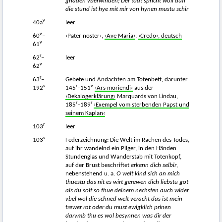
gnaden vberwinden; Der todt spricht woll auff
die stund ist hye mit mir von hynen mustu schir
v
40a
leer
v
60
–
›Pater noster‹,
›Ave Maria‹
,
›Credo‹, deutsch
v
61
r
62
–
leer
v
62
r
63
–
Gebete und Andachten am Totenbett, darunter
v
r
v
192
145
–151
›Ars moriendi‹
aus der
›Dekalogerklärung‹
Marquards von Lindau,
r
r
185
–189
›Exempel vom sterbenden Papst und
seinem Kaplan‹
r
103
leer
v
103
Federzeichnung: Die Welt im Rachen des Todes,
auf ihr wandelnd ein Pilger, in den Händen
Stundenglas und Wanderstab mit Totenkopf,
auf der Brust beschriftet
erkenn dich selbir
,
nebenstehend u. a.
O welt kind sich an mich
thuestu das nit es wirt gerewen dich liebstu got
als du solt so thue deinem nechsten auch wider
vbel wol die schned welt veracht das ist mein
trewer rat oder du must ewigklich prinen
darvmb thu es wol besynnen was dir der