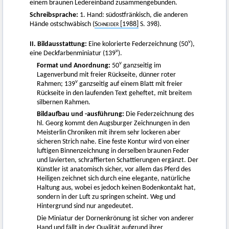
einem braunen Ledereinband zusammengebunden.
Schreibsprache:
1. Hand: südostfränkisch, die anderen
Hände ostschwäbisch (
Schneider
[1988]
S. 398).
v
II. Bildausstattung:
Eine kolorierte Federzeichnung (50
),
v
eine Deckfarbenminiatur (139
).
v
Format und Anordnung:
50
ganzseitig im
Lagenverbund mit freier Rückseite, dünner roter
v
Rahmen; 139
ganzseitig auf einem Blatt mit freier
Rückseite in den laufenden Text geheftet, mit breitem
silbernen Rahmen.
Bildaufbau und -ausführung:
Die Federzeichnung des
hl. Georg kommt den Augsburger Zeichnungen in den
Meisterlin Chroniken mit ihrem sehr lockeren aber
sicheren Strich nahe. Eine feste Kontur wird von einer
luftigen Binnenzeichnung in derselben braunen Feder
und lavierten, schraffierten Schattierungen ergänzt. Der
Künstler ist anatomisch sicher, vor allem das Pferd des
Heiligen zeichnet sich durch eine elegante, natürliche
Haltung aus, wobei es jedoch keinen Bodenkontakt hat,
sondern in der Luft zu springen scheint. Weg und
Hintergrund sind nur angedeutet.
Die Miniatur der Dornenkrönung ist sicher von anderer
Hand und fällt in der Qualität aufgrund ihrer