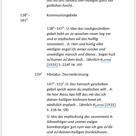
das du uns sendest den hailigen gaist der
götlichen forcht...
v
138
–
Kommuniongebete
v
165
v
v
138
–147
: Ü:
Wer das nachgeschriben
gebet hebt an ze sprechen newn tag vor
und er enpfachen wil das haillig
sacrament...
A:
Herr und künig aller
wirdigen engel ich armer sünder und
unwirdiger mensch und diener... beger huit
z
uͦ
kumen zuͦ dem tisch...
(ähnlich
Klapper
[1935]
S. 224f. Nr. 49)
r
139
Miniatur: Dornenkrönung
v
r
147
–152
: Ü:
Das hernach geschriben
gebet sprich wann du enpfachen wilt...
A:
He herr Jhesu Xpe hilf das mir das ich
deinen hailigen leichnam hewt als
wirdiclich enpfach...
(ähnlich
Klapper
[1935]
S. 236 Nr. 58)
Ü:
Von der enpfachung des sacramentz
A:
Allmechtiger und ymmer ewiger
barmhercziger got nym war ich gee z
uͦ dir
und z
uͦ deinem hailigen fronleichnam...