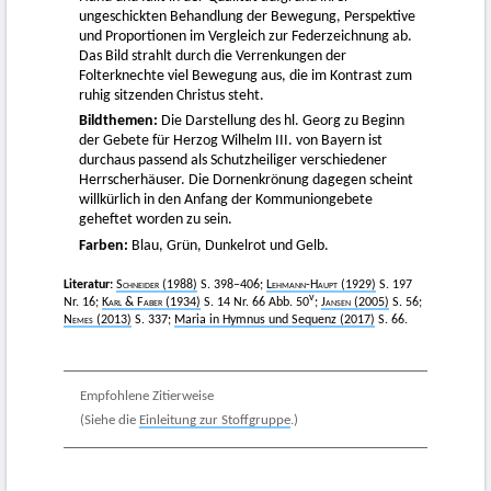
ungeschickten Behandlung der Bewegung, Perspektive
und Proportionen im Vergleich zur Federzeichnung ab.
Das Bild strahlt durch die Verrenkungen der
Folterknechte viel Bewegung aus, die im Kontrast zum
ruhig sitzenden Christus steht.
Bildthemen:
Die Darstellung des hl. Georg zu Beginn
der Gebete für Herzog Wilhelm III. von Bayern ist
durchaus passend als Schutzheiliger verschiedener
Herrscherhäuser. Die Dornenkrönung dagegen scheint
willkürlich in den Anfang der Kommuniongebete
geheftet worden zu sein.
Farben:
Blau, Grün, Dunkelrot und Gelb.
Literatur:
Schneider
(1988)
S. 398–406;
Lehmann-Haupt
(1929)
S. 197
v
Nr. 16;
Karl & Faber
(1934)
S. 14 Nr. 66 Abb. 50
;
Jansen
(2005)
S. 56;
Nemes
(2013)
S. 337;
Maria in Hymnus und Sequenz (2017)
S. 66.
Empfohlene Zitierweise
(Siehe die
Einleitung zur Stoffgruppe
.)