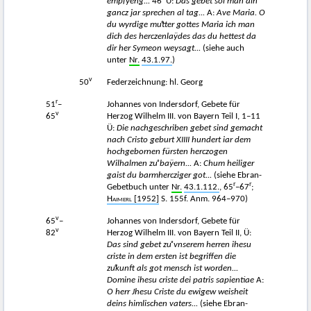
empfÿeng...
46
Ü:
Das gebet sol man ain
gancz jar sprechen al tag...
A:
Ave Maria. O
du wyrdige m
uͦtter gottes Maria ich man
dich des herczenlaÿdes das du hettest da
dir her Symeon weysagt...
(siehe auch
unter
Nr.
43.1.97.
)
v
50
Federzeichnung: hl. Georg
r
51
–
Johannes von Indersdorf, Gebete für
v
65
Herzog Wilhelm III. von Bayern Teil I, 1–11
Ü:
Die nachgeschriben gebet sind gemacht
nach Cristo geburt XIIII hundert iar dem
hochgebornen fürsten herczogen
Wilhalmen z
uͦ baÿern...
A:
Chum heiliger
gaist du barmhercziger got...
(siehe Ebran-
r
r
Gebetbuch unter
Nr.
43.1.112.
, 65
–67
;
Haimerl
[1952]
S. 155f. Anm. 964–970)
v
65
–
Johannes von Indersdorf, Gebete für
v
82
Herzog Wilhelm III. von Bayern Teil II, Ü:
Das sind gebet
zuͦ vnserem herren ihesu
criste in dem ersten ist begriffen die
z
uͦkunft als got mensch ist worden...
Domine ihesu criste dei patris sapientiae
A:
O herr Jhesu Criste du ewigew weisheit
deins himlischen vaters...
(siehe Ebran-