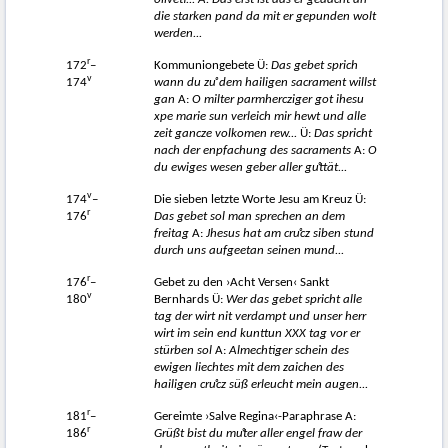
oliveti... A: Das erst ist das er gedacht an
die starken pand da mit er gepunden wolt
werden...
r
172
–
Kommuniongebete Ü:
Das gebet sprich
v
174
wann du zuͦ dem hailigen sacrament willst
gan
A:
O milter parmhercziger got ihesu
xpe marie sun verleich mir hewt und alle
zeit gancze volkomen rew...
Ü:
Das spricht
nach der enpfachung des sacraments
A:
O
du ewiges wesen geber aller g
uͦttät...
v
174
–
Die sieben letzte Worte Jesu am Kreuz Ü:
r
176
Das gebet sol man sprechen an dem
freitag
A:
Jhesus hat am cruͦcz siben stund
durch uns aufgeetan seinen mund...
r
176
–
Gebet zu den ›Acht Versen‹ Sankt
v
180
Bernhards Ü:
Wer das gebet spricht alle
tag der wirt nit verdampt und unser herr
wirt im sein end kunttun XXX tag vor er
stürben sol
A:
Almechtiger schein des
ewigen liechtes mit dem zaichen des
hailigen cruͦcz süß erleucht mein augen...
r
181
–
Gereimte ›Salve Regina‹-Paraphrase A:
r
186
Grüßt bist du muͦter aller engel fraw der