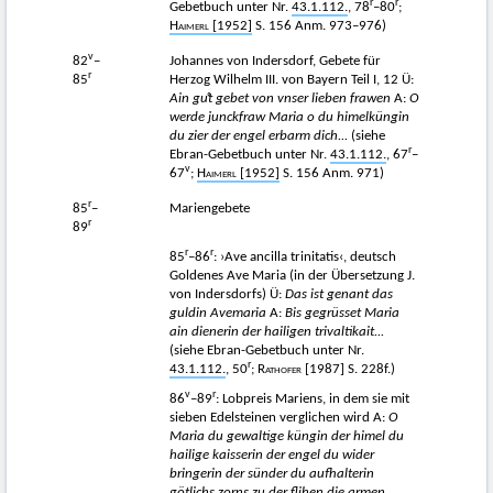
r
r
Gebetbuch unter Nr.
43.1.112.
, 78
–80
;
Haimerl
[1952]
S. 156 Anm. 973–976)
v
82
–
Johannes von Indersdorf, Gebete für
r
85
Herzog Wilhelm III. von Bayern Teil I, 12 Ü:
Ain guͦt
gebet von vnser lieben frawen
A:
O
werde junckfraw Maria o du himelküngin
du zier der engel erbarm dich...
(siehe
r
Ebran-Gebetbuch unter Nr.
43.1.112.
, 67
–
v
67
;
Haimerl
[1952]
S. 156 Anm. 971)
r
85
–
Mariengebete
r
89
r
r
85
–86
: ›Ave ancilla trinitatis‹, deutsch
Goldenes Ave Maria (in der Übersetzung J.
von Indersdorfs) Ü:
Das ist genant das
guldin Avemaria
A:
Bis gegrüsset Maria
ain dienerin der hailigen trivaltikait...
(siehe Ebran-Gebetbuch unter Nr.
r
43.1.112.
, 50
;
Rathofer [1987]
S. 228f.)
v
r
86
–89
: Lobpreis Mariens, in dem sie mit
sieben Edelsteinen verglichen wird A:
O
Maria du gewaltige küngin der himel du
hailige kaisserin der engel du wider
bringerin der sünder du aufhalterin