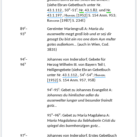
götlichs zorns zu der flihen die armen...
(siehe Ebran-Gebetbuch unter Nr.
v
r
43.1.112.
, 50
–51
;
Nr.
43.1.82.
und
Nr.
43.1.197.
;
Haimerl
[1952]
S. 154 Anm. 953;
Rathofer [1987]
S. 234f.)
r
89
–
Gereimter Mariengruß A:
Maria du
v
93
auserwelte magt groß lob und er seÿ dir
gesagt
Du bist ain ros one dorn Ayn m
uͦter
gotes außerkorn...
(auch in Wien, Cod.
3835)
r
94
–
Johannes von Indersdorf, Gebete für
v
96
Herzog Wilhelm III. von Bayern Teil I,
Heiligengebete (siehe Ebran-Gebetbuch
r
v
unter Nr.
43.1.112.
, 54
–54
;
Haimerl
[1952]
S. 154 Anm. 957, 958)
r
r
94
–95
: Gebet zu Johannes Evangelist A:
Johannes du himlischer adler du
auserwelter iunger und besunder fraindt
gotz...
v
v
95
–96
: Gebet zu Maria Magdalena A:
Maria Magdalena du liebhaberin Cristi du
spiegel des barmherczigen gotz...
r
97
–
Johannes von Indersdorf, Erstes Gebetbuch