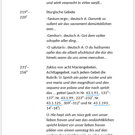
und wirtt verpracht in virlee weÿß...
v
219
–
liturgische Gebete
r
220
›Tantum ergo‹, deutsch A:
Darumb so
sullent wir das sacrament demüticklichen
eren...
›
Genitori‹, deutsch A:
Got dem vatter
schopfer aller ding...
›O salutaris‹, deutsch A:
O du hailsames
opfer das da allzeit ufschluisst die dür des
himels wann da uns arme menschen...
r
231
–
Zyklus von acht Mariengebeten,
v
256
Achttagegebet, nach jedem Gebet die
Rubrik: Ü:
Sprich ain pater noster und ain
ave maria und den magnificat und den
sequenz ave pclara und dar nach sprich
v
das ... gebet
(auch in Nr.
43.1.91.
, 131
–
r
v
r
137
, Nr.
43.1.99.
, 223
–232
, Nr.
r
r
43.1.125.
, 309
–312
und Nr.
43.1.193.
,
r
r
14
−16
)
Ü:
Hie hept sich an nücz geb von unser
lieben fraven und wer das andächtiklichen
spricht knient vor unser lieben fraven
pilden von ainem samstag bis auf den