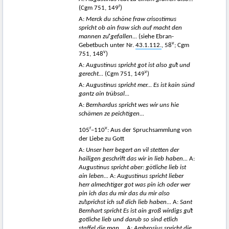
r
(Cgm 751, 149
)
A:
Merck du schöne fraw crisostimus
spricht ob ain fraw sich auf macht den
mannen z
uͦ
gefallen...
(siehe Ebran-
v
Gebetbuch unter Nr.
43.1.112.
, 58
; Cgm
v
751, 148
)
A:
Augustinus spricht got ist also g
uͦt und
v
gerecht...
(Cgm 751, 149
)
A:
Augustinus spricht mer... Es ist kain sünd
gantz ain trübsal...
A:
Bernhardus spricht wes wir uns hie
schämen ze peichtigen...
r
v
105
–110
: Aus der Spruchsammlung von
der Liebe zu Gott
A:
Unser herr begert an vil stetten der
hailigen geschrift das wir in lieb haben...
A:
Augustinus spricht aber: götliche lieb ist
ain leben...
A:
Augustinus spricht lieber
herr almechtiger got was pin ich oder wer
pin ich das du mir das du mir also
zuͦsprichst ich s
uͦl dich lieb haben...
A:
Sant
Bernhart spricht Es ist ain groß wirdigs g
uͦt
gotliche lieb und darub so sind etlich
staffel die man ...
A:
Ambrosius spricht die