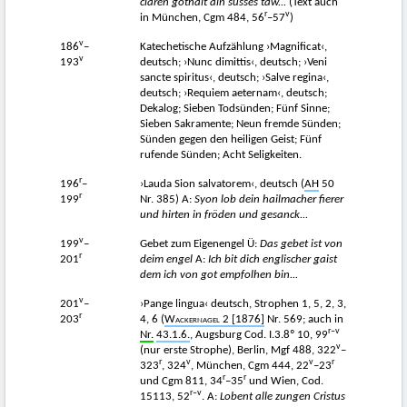
claren gothait ain süsses taw...
(Text auch
r
v
in München, Cgm 484, 56
–57
)
v
186
–
Katechetische Aufzählung ›Magnificat‹,
v
193
deutsch; ›Nunc dimittis‹, deutsch; ›Veni
sancte spiritus‹, deutsch; ›Salve regina‹,
deutsch; ›Requiem aeternam‹, deutsch;
Dekalog; Sieben Todsünden; Fünf Sinne;
Sieben Sakramente; Neun fremde Sünden;
Sünden gegen den heiligen Geist; Fünf
rufende Sünden; Acht Seligkeiten.
r
196
–
›Lauda Sion salvatorem‹, deutsch (
AH
50
r
199
Nr. 385) A:
Syon lob dein hailmacher fierer
und hirten in fröden und gesanck...
v
199
–
Gebet zum Eigenengel Ü:
Das gebet ist von
r
201
deim engel
A:
Ich bit dich englischer gaist
dem ich von got empfolhen bin...
v
201
–
›Pange lingua‹ deutsch, Strophen 1, 5, 2, 3,
r
203
4, 6 (
Wackernagel 2
[1876]
Nr. 569; auch in
r–v
Nr.
43.1.6.
, Augsburg Cod. I.3.8º 10, 99
v
(nur erste Strophe), Berlin, Mgf 488, 322
–
r
v
v
r
323
, 324
, München, Cgm 444, 22
–23
r
r
und Cgm 811, 34
–35
und Wien, Cod.
r–v
15113, 52
. A:
Lobent alle zungen Cristus