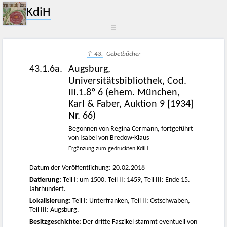
KdiH
☰
↑ 43.
Gebetbücher
43.1.6a.
Augsburg,
Universitätsbibliothek, Cod.
III.1.8º 6 (ehem. München,
Karl & Faber, Auktion 9 [1934]
Nr. 66)
Begonnen von Regina Cermann, fortgeführt
von Isabel von Bredow-Klaus
Ergänzung zum gedruckten KdiH
Datum der Veröffentlichung: 20.02.2018
Datierung:
Teil I: um 1500, Teil II: 1459, Teil III: Ende 15.
Jahrhundert.
Lokalisierung:
Teil I: Unterfranken, Teil II: Ostschwaben,
Teil III: Augsburg.
Besitzgeschichte:
Der dritte Faszikel stammt eventuell von