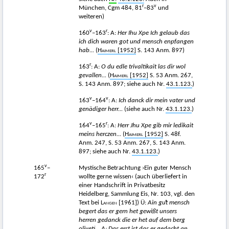
r
v
München, Cgm 484, 81
–83
und
weiteren)
v
r
160
–163
: A:
Her Ihu Xpe Ich gelaub das
ich dich waren got und mensch enpfangen
hab...
(
Haimerl
[1952]
S. 143 Anm. 897)
r
163
: A:
O du edle trivaltikait las dir wol
gevallen...
(
Haimerl
[1952]
S. 53 Anm. 267,
S. 143 Anm. 897; siehe auch Nr.
43.1.123.
)
v
v
163
–164
: A:
Ich danck dir mein vater und
genädiger herr...
(siehe auch Nr.
43.1.123.
)
v
r
164
–165
: A:
Herr Jhu Xpe gib mir ledikait
meins herczen...
(
Haimerl
[1952]
S. 48f.
Anm. 247, S. 53 Anm. 267, S. 143 Anm.
897; siehe auch Nr.
43.1.123.
)
v
165
–
Mystische Betrachtung ›Ein guter Mensch
r
172
wollte gerne wissen‹ (auch überliefert in
einer Handschrift in Privatbesitz
Heidelberg, Sammlung Eis, Nr. 103, vgl. den
Text bei
Langen
[1961]) Ü:
Ain g
uͦt mensch
begert das er gern het gewißt unsers
herren gedanck die er het auf dem berg