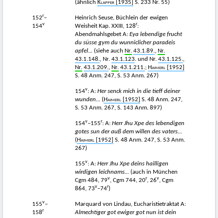
(ähnlich
Klapper
[1935]
S. 233 Nr. 55)
r
152
–
Heinrich Seuse, Büchlein der ewigen
v
r
154
Weisheit Kap. XXIII, 128
:
Abendmahlsgebet A:
Eya lebendige frucht
du süsse gym du wunniclicher paradeis
apfel...
(siehe auch
Nr.
43.1.89.
,
Nr.
43.1.148.
, Nr.
43.1.123
. und Nr.
43.1.125.
,
Nr.
43.1.209.
,
Nr.
43.1.211.
;
Haimerl
[1952]
S. 48 Anm. 247, S. 53 Anm. 267)
v
154
: A:
Her senck mich in die tieff deiner
wunden...
(
Haimerl
[1952]
S. 48 Anm. 247,
S. 53 Anm. 267, S. 143 Anm. 897)
v
r
154
–155
: A:
Herr Jhu Xpe des lebendigen
gotes sun der auß dem willen des vaters...
(
Haimerl
[1952]
S. 48 Anm. 247, S. 53 Anm.
267)
v
155
: A:
Herr Jhu Xpe deins hailligen
wirdigen leichnams...
(auch in München
v
r
v
Cgm 484, 79
, Cgm 744, 20
, 26
, Cgm
v
r
864, 73
–74
)
v
155
–
Marquard von Lindau, Eucharistietraktat A:
r
158
Almechtiger got ewiger got nun ist dein