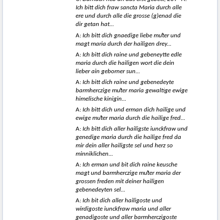
Ich bitt dich fraw sancta Maria durch alle
ere und durch alle die grosse (g)enad die
dir getan hat...
A:
Ich bitt dich gnaedige liebe m
uͦter und
magt maria durch der hailigen drey...
A:
Ich bitt dich raine und gebeneytte edle
maria durch die hailigen wort die dein
lieber ain geborner sun...
A:
Ich bitt dich raine und gebenedeyte
barmherczige m
uͦter maria gewaltige ewige
himelische kinigin...
A:
Ich bitt dich und erman dich hailige und
ewige m
uͦter maria durch die hailige fred...
A:
Ich bitt dich aller hailigste iunckfraw und
genedige maria durch die hailige fred da
mir dein aller hailigste sel und herz so
minniklichen...
A:
Ich erman und bit dich raine keusche
magt und barmherczige m
uͦter maria der
grossen freden mit deiner hailigen
gebenedeyten sel...
A:
Ich bit dich aller hailigoste und
wirdigoste iunckfraw maria und aller
genadigoste und aller barmherczigoste