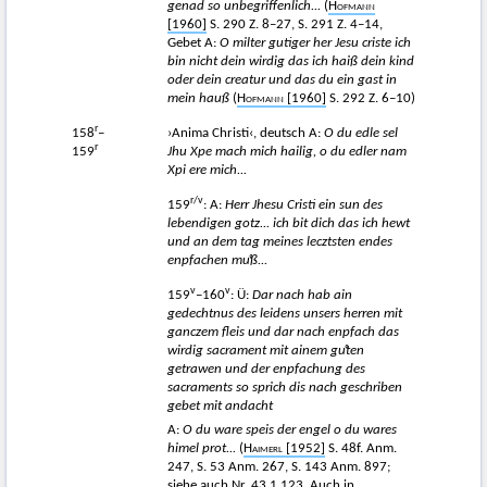
genad so unbegriffenlich...
(
Hofmann
[1960]
S. 290 Z. 8–27, S. 291 Z. 4–14,
Gebet A:
O milter gutiger her Jesu criste ich
bin nicht dein wirdig das ich haiß dein kind
oder dein creatur und das du ein gast in
mein hauß
(
Hofmann
[1960]
S. 292 Z. 6–10)
r
158
–
›Anima Christi‹, deutsch A:
O du edle sel
r
159
Jhu Xpe mach mich hailig, o du edler nam
Xpi ere mich...
r/v
159
: A:
Herr Jhesu Cristi ein sun des
lebendigen gotz... ich bit dich das ich hewt
und an dem tag meines lecztsten endes
enpfachen m
uͦß...
v
v
159
–160
: Ü:
Dar nach hab ain
gedechtnus des leidens unsers herren mit
ganczem fleis und dar nach enpfach das
wirdig sacrament mit ainem g
uͦten
getrawen und der enpfachung des
sacraments so sprich dis nach geschriben
gebet mit andacht
A:
O du ware speis der engel o du wares
himel prot...
(
Haimerl
[1952]
S. 48f. Anm.
247, S. 53 Anm. 267, S. 143 Anm. 897;
siehe auch
Nr.
43.1.123.
Auch in