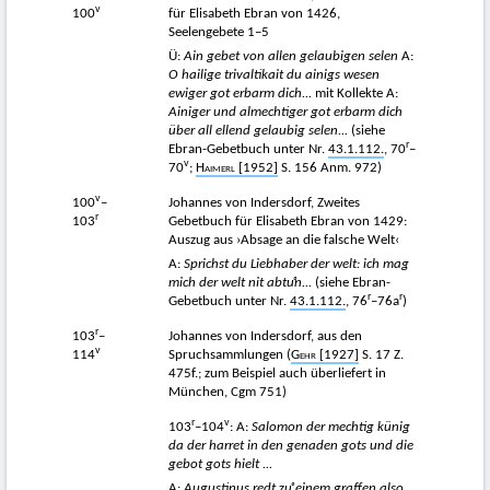
v
100
für Elisabeth Ebran von 1426,
Seelengebete 1–5
Ü:
Ain gebet von allen gelaubigen selen
A:
O hailige trivaltikait du ainigs wesen
ewiger got erbarm dich...
mit Kollekte A:
Ainiger und almechtiger got erbarm dich
über all ellend gelaubig selen...
(siehe
r
Ebran-Gebetbuch unter Nr.
43.1.112.
, 70
–
v
70
;
Haimerl
[1952]
S. 156 Anm. 972)
v
100
–
Johannes von Indersdorf, Zweites
r
103
Gebetbuch für Elisabeth Ebran von 1429:
Auszug aus ›Absage an die falsche Welt‹
A:
Sprichst du Liebhaber der welt: ich mag
mich der welt nit abt
uͦn...
(siehe Ebran-
r
r
Gebetbuch unter Nr.
43.1.112.
, 76
–76a
)
r
103
–
Johannes von Indersdorf, aus den
v
114
Spruchsammlungen (
Gehr
[1927]
S. 17 Z.
475f.; zum Beispiel auch überliefert in
München, Cgm 751)
r
v
103
–104
: A:
Salomon der mechtig künig
da der harret in den genaden gots und die
gebot gots hielt ...
A:
Augustinus redt
z
uͦ
einem graffen also...