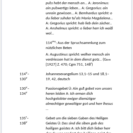
puͦss hebt der mensch an...
A:
Jeronimus:
ain p
uͦswertigs leben...
A:
Gregorius: ain
unrain gewissen...
A:
Bernhardus spricht: o
du lieber s
uͦnder t
uͦ als Maria Magdalena...
A:
Gregorius spricht: hab lieb dein zächer...
A:
Anshelmus spricht: o lieber herr ich waiß
wol...
r+v
114
: Aus der Spruchsammlung zum
nützlichen Beten
A:
Augustinus spricht: welher mensch ain
verdriessen hat in dem dienst gotz...
(
Gehr
r
[1927] Z. 470; Cgm 751, 148
)
v
114
–
Johannesevangelium 13,1–15 und 18,1–
v
130
19, 42, deutsch
v
130
–
Passionsgebet Ü:
Ain g
uͦt gebet von unsers
v
134
heren leiden
A:
Ich erman dich
hochgelobter ewiger diemütiger
almechtiger gewaltiger got und herr ihesus
...
r
135
–
Gebet um die sieben Gaben des Heiligen
v
138
Geistes Ü:
Das sind die siben gab des
hailigen gaistes
A:
Ich bitt dich lieber herr