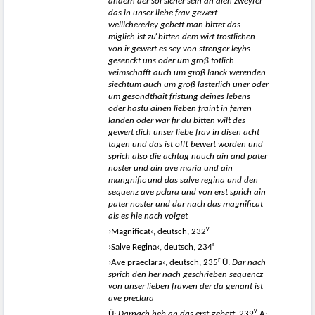
andern der sol sicher sein an alen zweÿfel
das in unser liebe frav gewert
wellichererley gebett man bittet das
miglich ist z
uͦ
bitten dem wirt trostlichen
von ir gewert es sey von strenger leybs
gesenckt uns oder um groß totlich
veimschafft auch um groß lanck werenden
siechtum auch um groß lasterlich uner oder
um gesondthait fristung deines lebens
oder hastu ainen lieben fraint in ferren
landen oder war fir du bitten wilt des
gewert dich unser liebe frav in disen acht
tagen und das ist offt bewert worden und
sprich also die achtag nauch ain and pater
noster und ain ave maria und ain
mangnific und das salve regina und den
sequenz ave pclara und von erst sprich ain
pater noster und dar nach das magnificat
als es hie nach volget
v
›Magnificat‹, deutsch, 232
r
›Salve Regina‹, deutsch, 234
r
›Ave praeclara‹, deutsch, 235
Ü:
Dar nach
sprich den her nach geschrieben sequencz
von unser lieben frawen der da genant ist
ave preclara
v
Ü:
Darnach heb an das erst gebett
, 239
A: