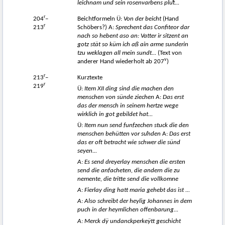
leichnam und sein rosenvarbens pluͦt...
r
204
–
Beichtformeln Ü:
Von der beicht
(Hand
r
213
Schöbers?) A:
Sprechent das Confiteor dar
nach so hebent aso an: Vatter ir sitzent an
gotz stät so küm ich aß ain arme sunderin
tzu weklagen all mein sundt...
(Text von
v
anderer Hand wiederholt ab 207
)
r
213
–
Kurztexte
r
219
Ü:
Item XII ding sind die machen den
menschen von sünde ziechen
A:
Das erst
das der mensch in seinem hertze wege
wirklich in got gebildet hat...
Ü:
Item nun send funfzechen stuck die den
menschen behütten vor s
uͦnden
A:
Das erst
das er oft betracht wie schwer die sünd
seyen...
A: Es send dreyerlay menschen die ersten
send die anfacheten, die andern die zu
nemente, die tritte send die vollkomne
A: Fierlay ding hatt maria gehebt das ist ...
A: Also schreibt der heylig Johannes in dem
puch in der heymlichen offenbarung...
A: Merck dÿ undanckperkeÿtt geschicht