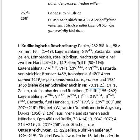
durch der grossen freden willen...
r
257
–
Gebet zum hl. Ulrich
r
258
Ü:
Von sant uͦlrich an
A:
O aller hailigister
vater sant Ulrich o edler bischoff Xpi wie
gar erwirdig bist du...
I. Kodikologische Beschreibung:
Papier, 262 Blätter, 98 ×
49
73 mm, Teil I (1–49): Lagenzählung: 6 IV
, Bastarda, neun
Zeilen, Lombarden, rote Rubriken, Nachträge von einer
r
r
zweiten Hand 44
–49
, 14 Zeilen; Teil II (50–194):
133
146
194
Lagenzählung: 7 VI
, VI+1 (139)
, 4 VI
, Bastarda
v
von Melchior Brunner 1459, Kolophon auf 180
Anno
v
domini 1459 jar per manus melchioris prunner
und 193
1459
(siehe diesen Schreiber auch in Nr.
73.11.2.
), 14–15
Zeilen, rote Lombarden und Rubriken; Teil III: (195–262):
204
216
224
230
254
260
Lagenzählung: V
, VI
, IV
, III
, 3 IV
, III
,
262
r
r
v
r
I
, Bastarda, fünf Hände: 1. 196
–199
, 2. 199
–203
und
v
v
207
–218
: Elisabeth Warausin (Dominikanerin in Augsburg
[
Juhnke
(1958) S. 104], aus ihrer Hand stammen auch
r
r
München, Cgm 480 und Berlin, 73 A 14); 3. 204
–207
; 4.
r
r
r
v
218
–219
, 5. 231
–258
, rote Strichel, rote
Unterstreichungen, 11–22 Zeilen, Rubriken außer auf
v
r
199
–219
. Die drei Faszikel wurden im 16. Jahrhundert in