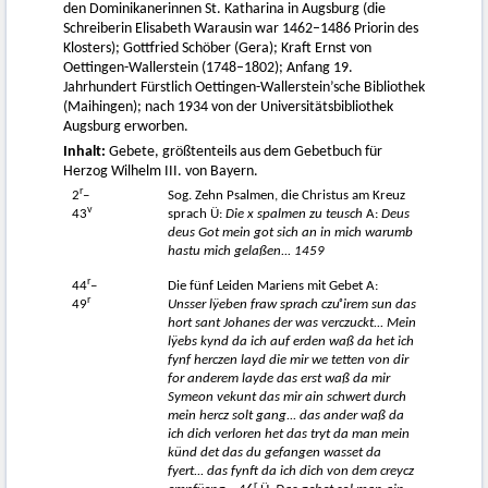
den Dominikanerinnen St. Katharina in Augsburg (die
Schreiberin Elisabeth Warausin war 1462–1486 Priorin des
Klosters); Gottfried Schöber (Gera); Kraft Ernst von
Oettingen-Wallerstein (1748–1802); Anfang 19.
Jahrhundert Fürstlich Oettingen-Wallerstein’sche Bibliothek
(Maihingen); nach 1934 von der Universitätsbibliothek
Augsburg erworben.
Inhalt:
Gebete, größtenteils aus dem Gebetbuch für
Herzog Wilhelm III. von Bayern.
r
2
–
Sog. Zehn Psalmen, die Christus am Kreuz
v
43
sprach Ü:
Die x spalmen zu teusch
A:
Deus
deus Got mein got sich an in mich warumb
hastu mich gelaßen... 1459
r
44
–
Die fünf Leiden Mariens mit Gebet A:
r
49
Unsser lÿeben fraw sprach cz
uͦ irem sun das
hort sant Johanes der was verczuckt... Mein
lÿebs kynd da ich auf erden waß da het ich
fynf herczen layd die mir we tetten von dir
for anderem layde das erst waß da mir
Symeon vekunt das mir ain schwert durch
mein hercz solt gang... das ander waß da
ich dich verloren het das tryt da man mein
künd det das du gefangen wasset da
fyert... das fynft da ich dich von dem creycz
r