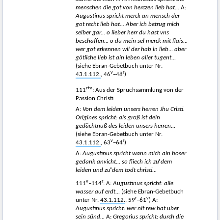
menschen die got von herczen lieb hat...
A:
Augustinus spricht merck an mensch der
got recht lieb hat... Aber ich betrug mich
selber gar... o lieber herr du hast vns
beschaffen... o du mein sel merck mit flais...
wer got erkennen wil der hab in lieb... aber
götliche lieb ist ain leben aller tugent...
(siehe Ebran-Gebetbuch unter Nr.
v
r
43.1.112.
, 46
−48
)
r+v
111
: Aus der Spruchsammlung von der
Passion Christi
A:
Von dem leiden unsers herren Jhu Cristi.
Origines spricht: als groß ist dein
gedächtnuß des leiden unsers herren...
(siehe Ebran-Gebetbuch unter Nr.
v
r
43.1.112.
, 63
−64
)
A:
Augustinus spricht wann mich ain böser
gedank anvicht... so fliech ich z
uͦ dem
leiden und z
uͦ dem todt christi...
v
r
111
–114
: A:
Augustinus spricht: alle
wasser auf erdt...
(siehe Ebran-Gebetbuch
r
v
unter Nr.
43.1.112.
, 59
−61
) A:
Augustinus spricht: wer nit rew hat über
sein sünd...
A:
Gregorius spricht: durch die