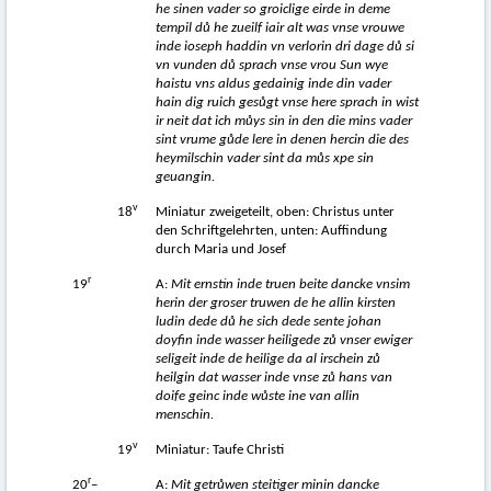
he sinen vader so groiclige eirde in deme
tempil d
ů
he zueilf iair alt was vnse vrouwe
inde ioseph haddin vn verlorin dri dage d
ů
si
vn vunden d
ů
sprach vnse vrou Sun wye
haistu vns aldus gedainig inde din vader
hain dig ruich ges
ů
gt vnse here sprach in wist
ir neit dat ich m
ů
ys sin in den die mins vader
sint vrume g
ů
de lere in denen hercin die des
heymilschin vader sint da m
ů
s xpe sin
geuangin.
v
18
Miniatur zweigeteilt, oben: Christus unter
den Schriftgelehrten, unten: Auffindung
durch Maria und Josef
r
19
A:
Mit ernstin inde truen beite dancke vnsim
herin der groser truwen de he allin kirsten
ludin dede d
ů
he sich dede sente johan
doyfin inde wasser heiligede z
ů
vnser ewiger
seligeit inde de heilige da al irschein z
ů
heilgin dat wasser inde vnse z
ů
hans van
doife geinc inde w
ů
ste ine van allin
menschin.
v
19
Miniatur: Taufe Christi
r
20
–
A:
Mit getr
ů
wen steitiger minin
dancke