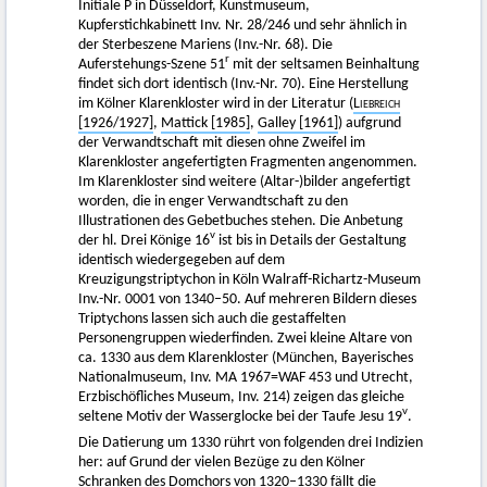
Initiale P in Düsseldorf, Kunstmuseum,
Kupferstichkabinett Inv. Nr. 28/246 und sehr ähnlich in
der Sterbeszene Mariens (Inv.-Nr. 68). Die
r
Auferstehungs-Szene 51
mit der seltsamen Beinhaltung
findet sich dort identisch (Inv.-Nr. 70). Eine Herstellung
im Kölner Klarenkloster wird in der Literatur (
Liebreich
[1926
/
1927]
,
Mattick [1985]
,
Galley [1961]
) aufgrund
der Verwandtschaft mit diesen ohne Zweifel im
Klarenkloster angefertigten Fragmenten angenommen.
Im Klarenkloster sind weitere (Altar-)bilder angefertigt
worden, die in enger Verwandtschaft zu den
Illustrationen des Gebetbuches stehen. Die Anbetung
v
der hl. Drei Könige 16
ist bis in Details der Gestaltung
identisch wiedergegeben auf dem
Kreuzigungstriptychon in Köln Walraff-Richartz-Museum
Inv.-Nr. 0001 von 1340–50. Auf mehreren Bildern dieses
Triptychons lassen sich auch die gestaffelten
Personengruppen wiederfinden. Zwei kleine Altare von
ca. 1330 aus dem Klarenkloster (München, Bayerisches
Nationalmuseum, Inv. MA 1967=WAF 453 und Utrecht,
Erzbischöfliches Museum, Inv. 214) zeigen das gleiche
v
seltene Motiv der Wasserglocke bei der Taufe Jesu 19
.
Die Datierung um 1330 rührt von folgenden drei Indizien
her: auf Grund der vielen Bezüge zu den Kölner
Schranken des Domchors von 1320–1330 fällt die