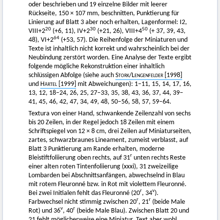
oder beschrieben und 19 einzelne Bilder mit leerer
Rückseite, 150 × 107 mm, beschnitten, Punktierung für
Linierung auf Blatt 3 aber noch erhalten, Lagenformel: I2,
20
30
50
VIII+2
(+6, 11), IV+2
(+21, 26), VIII+4
(+ 37, 39, 43,
64
48), VI+2
(+53, 57). Die Reihenfolge der Miniaturen und
Texte ist inhaltlich nicht korrekt und wahrscheinlich bei der
Neubindung zerstört worden. Eine Analyse der Texte ergibt
folgende mögliche Rekonstruktion einer inhaltlich
schlüssigen Abfolge (siehe auch
Stork
/
Lengenfelder
[1998]
und
Härtel [1999]
mit Abweichungen): 1–11, 15, 14, 17, 16,
13, 12, 18–24, 26, 25, 27–33, 35, 38, 43, 36, 37, 44, 39–
41, 45, 46, 42, 47, 34, 49, 48, 50–56, 58, 57, 59–64.
Textura von einer Hand, schwankende Zeilenzahl von sechs
bis 20 Zeilen, in der Regel jedoch 18 Zeilen mit einem
Schriftspiegel von 12 × 8 cm, drei Zeilen auf Miniaturseiten,
zartes, schwarzbraunes Lineament, zumeist verblasst, auf
Blatt 3 Punktierung am Rande erhalten, moderne
r
Bleistiftfoliierung oben rechts, auf 31
unten rechts Reste
einer alten roten Tintenfoliierung (xxxi), 31 zweizeilige
Lombarden bei Abschnittsanfängen, abwechselnd in Blau
mit rotem Fleuronné bzw. in Rot mit violettem Fleuronné.
r
v
Bei zwei Initialen fehlt das Fleuronné (20
, 34
).
r
r
Farbwechsel nicht stimmig zwischen 20
, 21
(beide Male
v
r
Rot) und 36
, 40
(beide Male Blau). Zwischen Blatt 20 und
21 fehlt möglicherweise eine Miniatur, Text aber wohl