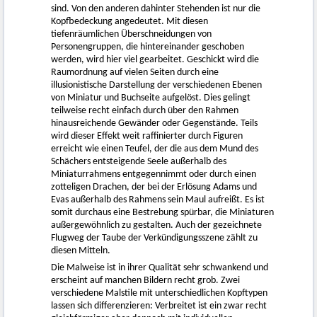
sind. Von den anderen dahinter Stehenden ist nur die
Kopfbedeckung angedeutet. Mit diesen
tiefenräumlichen Überschneidungen von
Personengruppen, die hintereinander geschoben
werden, wird hier viel gearbeitet. Geschickt wird die
Raumordnung auf vielen Seiten durch eine
illusionistische Darstellung der verschiedenen Ebenen
von Miniatur und Buchseite aufgelöst. Dies gelingt
teilweise recht einfach durch über den Rahmen
hinausreichende Gewänder oder Gegenstände. Teils
wird dieser Effekt weit raffinierter durch Figuren
erreicht wie einen Teufel, der die aus dem Mund des
Schächers entsteigende Seele außerhalb des
Miniaturrahmens entgegennimmt oder durch einen
zotteligen Drachen, der bei der Erlösung Adams und
Evas außerhalb des Rahmens sein Maul aufreißt. Es ist
somit durchaus eine Bestrebung spürbar, die Miniaturen
außergewöhnlich zu gestalten. Auch der gezeichnete
Flugweg der Taube der Verkündigungsszene zählt zu
diesen Mitteln.
Die Malweise ist in ihrer Qualität sehr schwankend und
erscheint auf manchen Bildern recht grob. Zwei
verschiedene Malstile mit unterschiedlichen Kopftypen
lassen sich differenzieren: Verbreitet ist ein zwar recht