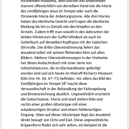
thronenden Madonna, dem Bischof und Anbetenden
stammt offensichtlich von derselben Hand wie die Maria
des zwölfjährigen Jesus im Tempel oder auch die
thronende Maria der Anbetungsszene. Alle drei Marien
haben das identische Gesicht und tragen die identische
Kleidung bis hin zu Details wie den Knöpfen an den
Ärmeln. Zudem trifft man sowohl in den Adoranten der
beiden Miniaturen der Gaffel Windeck als auch im
Gebetbuch auf denselben Kopftypus mit der typischen
Stirnrolle. Die dritte Übereinstimmung liefert das
Jesuskind selbst mit seinem fliehenden Kinn auf allen
Bildern. Weitere Übereinstimmungen in der Malweise
hat dieses Andachtsbuch mit einer Serie von
Initialminiaturen, die im Klarissenkloster gefertigt
worden sind und sich heute im Walraff-Richartz-Museum
Köln (Inv.-Nr. 64, 67–71) befinden. Vor allem das Bild des
r
Zwölfjährigen im Tempel 18
macht diese
Verwandtschaft in der Behandlung der Faltengebung
und Binnenzeichnung deutlich. Ungewöhnlich erscheint
die Geburtsszene. Maria und Josef stehen links und
rechts einer großen Altarkrippe mit einer
arkadenartigen Struktur und einem höhlenartigen
Eingang. Oben auf dieser Altarkrippe liegt das Jesuskind,
direkt beäugt von Ochs und Esel. Diese ungewöhnliche
Krippenform findet sich sehr selten, ein Beispiel ist die