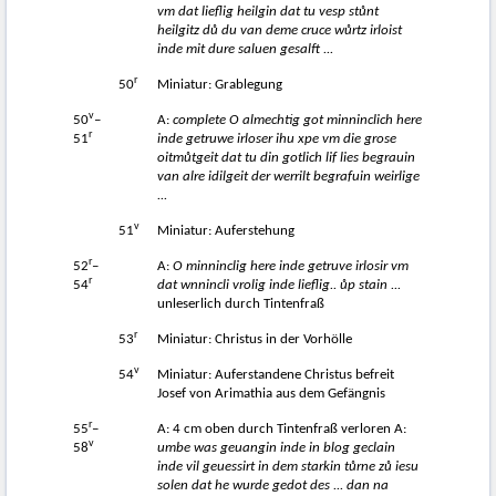
vm dat lieflig heilgin dat tu vesp st
ů
nt
heilgitz d
ů
du van deme cruce w
ů
rtz irloist
inde mit dure saluen gesalft ...
r
50
Miniatur: Grablegung
v
50
–
A:
complete O almechtig got minninclich here
r
51
inde getruwe irloser ihu xpe vm die grose
oitm
ů
tgeit dat tu din gotlich lif lies begrauin
van alre idilgeit der werrilt begrafuin weirlige
...
v
51
Miniatur: Auferstehung
r
52
–
A:
O minninclig here inde getruve irlosir vm
r
54
dat wnnincli vrolig inde lieflig..
ů
p stain ...
unleserlich durch Tintenfraß
r
53
Miniatur: Christus in der Vorhölle
v
54
Miniatur: Auferstandene Christus befreit
Josef von Arimathia aus dem Gefängnis
r
55
–
A: 4 cm oben durch Tintenfraß verloren A:
v
58
umbe was geuangin inde in blog geclain
inde vil geuessirt in dem starkin t
ů
rne z
ů
iesu
solen dat he wurde gedot des ... dan na