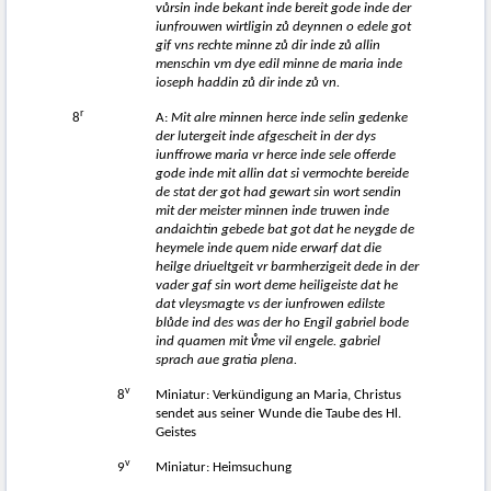
v
ů
rsin inde bekant inde bereit gode inde der
iunfrouwen wirtligin z
ů
deynnen o edele got
gif vns rechte minne z
ů
dir inde z
ů
allin
menschin vm dye edil minne de maria inde
ioseph haddin z
ů
dir inde z
ů
vn.
r
8
A:
Mit alre minnen herce inde selin gedenke
der lutergeit inde afgescheit in der dys
iunffrowe maria vr herce inde sele offerde
gode inde mit allin dat si vermochte bereide
de stat der got had gewart sin wort sendin
mit der meister minnen inde truwen inde
andaichtin gebede bat got dat he neygde de
heymele inde quem nide erwarf dat die
heilge driueltgeit vr barmherzigeit dede in der
vader gaf sin wort deme heiligeiste dat he
dat vleysmagte vs der iunfrowen edilste
bl
ů
de ind des was der ho Engil gabriel bode
ind quamen mit v̊me vil engele. gabriel
sprach aue gratia plena.
v
8
Miniatur: Verkündigung an Maria, Christus
sendet aus seiner Wunde die Taube des Hl.
Geistes
v
9
Miniatur: Heimsuchung