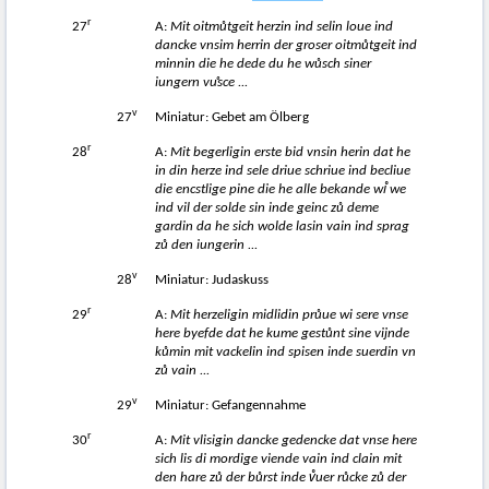
r
27
A:
Mit oitm
ů
tgeit herzin ind selin loue ind
dancke vnsim herrin der groser oitm
ů
tgeit ind
minnin die he dede du he w
ů
sch siner
iungern vuͦsce ...
v
27
Miniatur: Gebet am Ölberg
r
28
A:
Mit begerligin erste bid vnsin herin dat he
in din herze ind sele driue schriue ind becliue
die encstlige pine die he alle bekande wi̊ we
ind vil der solde sin inde geinc z
ů
deme
gardin da he sich wolde lasin vain ind sprag
z
ů
den iungerin ...
v
28
Miniatur: Judaskuss
r
29
A:
Mit herzeligin midlidin pr
ů
ue wi sere vnse
here byefde dat he kume gest
ů
nt sine vijnde
k
ů
min mit vackelin ind spisen inde suerdin vn
z
ů
vain ...
v
29
Miniatur: Gefangennahme
r
30
A:
Mit vlisigin dancke gedencke dat vnse here
sich lis di mordige viende vain ind clain mit
den hare z
ů
der b
ů
rst inde v̊uer r
ů
cke z
ů
der