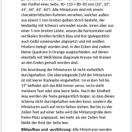
r
v
vier Fünftel einer Seite, 90–110 × 80–85 mm (32
, 33
,
r
v
r
v
41
, 44
, 63
, 64
). Alle Miniaturen sind mit einem
charakteristischen Rahmen versehen, welcher außen
aus einem 1 mm breiten gelben Strich besteht, der
beidseitig mit Schwarz umrandet wurde, innen aber aus
einer 5 mm breiten Leiste, wovon die horizontalen und
vertikalen Streifen farblich Blau und Rot (gelegentlich
auch Gelb) voneinander abgesetzt und mit weißen
Mustern belegt worden sind. In den Ecken sind zudem
kleine Quadrate in Orange ausgeschieden, auf denen
ebenfalls mit Weiß kleine diagonale Kreuze mit Kreisen
an den Enden gemalt worden sind.
Die Anordnung der Miniaturen ist nicht einheitlich
durchgehalten. Die überwiegende Zahl der Miniaturen
ist mit leerer Rückseite eingeheftet. Im ersten Teil bis
v
19
befindet sich das Bild immer verso, recto steht
meistens Text oder eine leere Seite. Nach der Kindheit
Jesu werden die Texte gelegentlich länger, so dass dieses
Schema nicht durchgehalten werden kann, sondern die
Miniaturen auch auf recto-Seiten stehen. Bei bis zu vier
Zeilen Text auf einer Seite wird die Miniaturgröße dem
freien Platz angepasst, bei mehr als vier Zeilen Text
bleibt der Rest der Seite leer.
Bildaufbau und -ausführung:
Alle Miniaturen werden