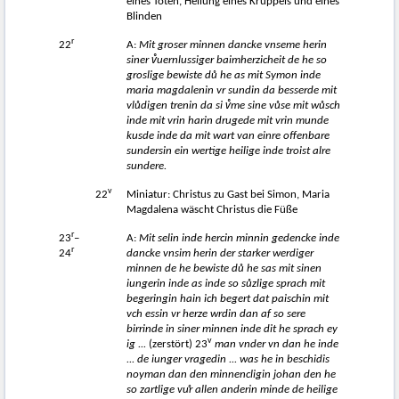
eines Toten, Heilung eines Krüppels und eines
Blinden
r
22
A:
Mit groser minnen dancke vnseme herin
siner v̊uernlussiger baimherzicheit de he so
groslige bewiste dů
he as mit Symon inde
maria magdalenin vr sundin da besserde mit
vl
ů
digen trenin da si v̊me sine v
ů
se mit w
ů
sch
inde mit vrin harin drugede mit vrin munde
kusde inde da mit wart van einre offenbare
sundersin ein wertige heilige inde troist alre
sundere.
v
22
Miniatur: Christus zu Gast bei Simon, Maria
Magdalena wäscht Christus die Füße
r
23
–
A:
Mit selin inde hercin minnin gedencke inde
r
24
dancke vnsim herin der starker werdiger
minnen de he bewiste d
ů
he sas mit sinen
iungerin inde as inde so s
ů
zlige sprach mit
begeringin
hain ich begert dat paischin mit
vch essin vr herze wrdin dan af so sere
birrinde in siner minnen inde dit he sprach ey
v
ig ...
(zerstört) 23
man vnder vn dan he inde
... de iunger vragedin ... was he in beschidis
noyman dan den minnencligin johan den he
so zartlige vuͦr allen anderin minde de heilige