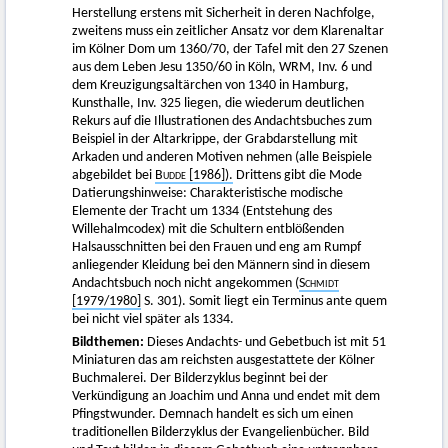
Herstellung erstens mit Sicherheit in deren Nachfolge,
zweitens muss ein zeitlicher Ansatz vor dem Klarenaltar
im Kölner Dom um 1360/70, der Tafel mit den 27 Szenen
aus dem Leben Jesu 1350/60 in Köln, WRM, Inv. 6 und
dem Kreuzigungsaltärchen von 1340 in Hamburg,
Kunsthalle, Inv. 325 liegen, die wiederum deutlichen
Rekurs auf die Illustrationen des Andachtsbuches zum
Beispiel in der Altarkrippe, der Grabdarstellung mit
Arkaden und anderen Motiven nehmen (alle Beispiele
abgebildet bei
Budde
[1986]).
Drittens gibt die Mode
Datierungshinweise: Charakteristische modische
Elemente der Tracht um 1334 (Entstehung des
Willehalmcodex) mit die Schultern entblößenden
Halsausschnitten bei den Frauen und eng am Rumpf
anliegender Kleidung bei den Männern sind in diesem
Andachtsbuch noch nicht angekommen (
Schmidt
[1979/1980]
S. 301). Somit liegt ein Terminus ante quem
bei nicht viel später als 1334.
Bildthemen:
Dieses Andachts- und Gebetbuch ist mit 51
Miniaturen das am reichsten ausgestattete der Kölner
Buchmalerei. Der Bilderzyklus beginnt bei der
Verkündigung an Joachim und Anna und endet mit dem
Pfingstwunder. Demnach handelt es sich um einen
traditionellen Bilderzyklus der Evangelienbücher. Bild