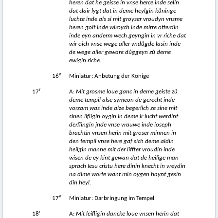
heren dat he geisse in vnse herce inde selin
dat clair lygt dat in deme heylgin k
ů
ninge
luchte inde als si mit groyser vroudyn vnsme
heren golt inde wiroych inde mirre offerdin
inde eyn a
nderm wech geyngin in vr riche dat
wir oich vnse wege aller vnd
ů
gde lasin inde
de wege aller geware d
ů
ggeyn z
ů
deme
ewigin riche.
v
16
Miniatur: Anbetung der Könige
r
17
A:
Mit grosme loue ganc in deme geiste z
ů
deme tempil alse symeon de gerecht inde
vorzam was inde alze begerlich ze sine mit
sinen lifligin oygin in deme ir lucht werdint
derflingin jnde vnse vrauwe inde ioseph
brachtin vnsen herin mit groser minnen in
den tempil vnse here gaf sich deme aldin
heilgin manne mit der liffter vroudin inde
wisen de ey kint gewan dat de heilige man
sprach Iesu cristu here dinin knecht in vreydin
na dime worte want min oygen haynt gesin
din heyl.
v
17
Miniatur: Darbringung im Tempel
r
18
A:
Mit leifligin dancke loue vnsen herin dat