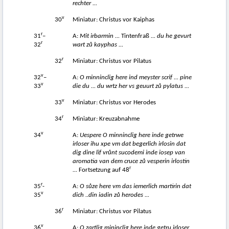
rechter ...
v
30
Miniatur: Christus vor Kaiphas
r
31
–
A:
Mit irbarmin ...
Tintenfraß
... du he gevurt
r
32
wart z
ů
kayphas ...
r
32
Miniatur: Christus vor Pilatus
v
32
–
A:
O minninclig here ind meyster scrif ... pine
v
33
die du ... du wrtz her vs geuurt z
ů
pylatus ...
v
33
Miniatur: Christus vor Herodes
r
34
Miniatur: Kreuzabnahme
v
34
A:
Uespere O minninclig here inde getrwe
irloser ihu xpe vm dat begerlich irlosin dat
dig dine lif vr
ů
nt sucodemi
inde iosep van
aromatia van dem cruce z
ů
vesperin irlostin
r
...
Fortsetzung auf 48
r
35
-
A:
O s
ů
ze here vm das iemerlich martirin dat
v
35
dich ..din iadin z
ů
herodes ...
r
36
Miniatur: Christus vor Pilatus
v
36
A:
O zartlig mininclig here inde getru irloser