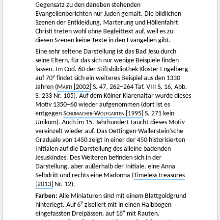
Gegensatz zu den daneben stehenden
Evangelienberichten nur Juden gemalt. Die bildlichen
Szenen der Entkleidung, Marterung und Höllenfahrt
Christi treten wohl ohne Begleittext auf, weil es zu
diesen Szenen keine Texte in den Evangelien gibt.
Eine sehr seltene Darstellung ist das Bad Jesu durch
seine Eltern, für das sich nur wenige Beispiele finden
lassen. Im Cod. 60 der Stiftsbibliothek Kloster Engelberg
v
auf 70
findet sich ein weiteres Beispiel aus den 1330
Jahren (
Marti
[2002]
S. 47, 262–264 Taf. VIII S. 16, Abb.
S. 233 Nr. 105). Auf dem Kölner Klarenaltar wurde dieses
Motiv 1350–60 wieder aufgenommen (dort ist es
entgegen
S
chumacher-Wolfgarten [1995]
S. 271 kein
Unikum). Auch im 15. Jahrhundert taucht dieses Motiv
vereinzelt wieder auf. Das Oettingen-Wallerstein’sche
Graduale von 1450 zeigt in einer der 450 historisierten
Initialen auf die Darstellung des alleine badenden
Jesuskindes. Des Weiteren befinden sich in der
Darstellung, aber außerhalb der Initiale, eine Anna
Selbdritt und rechts eine Madonna (
Timeless treasures
[2013]
Nr. 12).
Farben:
Alle Miniaturen sind mit einem Blattgoldgrund
v
hinterlegt. Auf 6
ziseliert mit in einen Halbbogen
v
eingefassten Dreipässen, auf 18
mit Rauten.