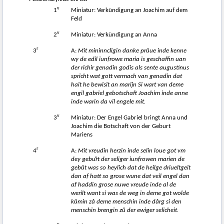
v
1
Miniatur: Verkündigung an Joachim auf dem
Feld
v
2
Miniatur: Verkündigung an Anna
r
3
A:
Mit mininncligin danke prů
ue inde kenne
wy de edil iunfrowe maria is geschaffin uan
der richir genadin godis als sente augustinus
spricht wat gott vermach van genadin dat
hait he bewisit an marijn Si wart van deme
engil gabriel gebotschaft Joachim inde anne
inde warin da vil engele mit.
v
3
Miniatur: Der Engel Gabriel bringt Anna und
Joachim die Botschaft von der Geburt
Mariens
r
4
A:
Mit vreudin herzin inde selin loue got vm
dey gebuͦrt der seliger iunfrowen marien de
geb
ů
t was so heylich dat de heilge driueltgeit
dan af hatt so grose wune dat veil engel dan
af haddin grose nuwe vreude inde al de
werilt want si was de weg in deme got wolde
k
ů
min z
ů
deme menschin inde d
ů
rg si den
menschin brengin z
ů
der ewiger selicheit.