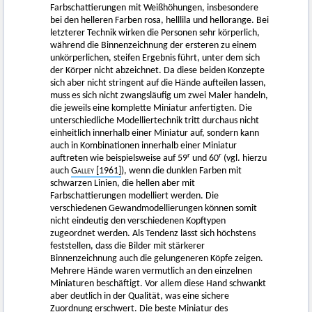
Farbschattierungen mit Weißhöhungen, insbesondere
bei den helleren Farben rosa, helllila und hellorange. Bei
letzterer Technik wirken die Personen sehr körperlich,
während die Binnenzeichnung der ersteren zu einem
unkörperlichen, steifen Ergebnis führt, unter dem sich
der Körper nicht abzeichnet. Da diese beiden Konzepte
sich aber nicht stringent auf die Hände aufteilen lassen,
muss es sich nicht zwangsläufig um zwei Maler handeln,
die jeweils eine komplette Miniatur anfertigten. Die
unterschiedliche Modelliertechnik tritt durchaus nicht
einheitlich innerhalb einer Miniatur auf, sondern kann
auch in Kombinationen innerhalb einer Miniatur
r
r
auftreten wie beispielsweise auf 59
und 60
(vgl. hierzu
auch
Galley
[1961]
), wenn die dunklen Farben mit
schwarzen Linien, die hellen aber mit
Farbschattierungen modelliert werden. Die
verschiedenen Gewandmodellierungen können somit
nicht eindeutig den verschiedenen Kopftypen
zugeordnet werden. Als Tendenz lässt sich höchstens
feststellen, dass die Bilder mit stärkerer
Binnenzeichnung auch die gelungeneren Köpfe zeigen.
Mehrere Hände waren vermutlich an den einzelnen
Miniaturen beschäftigt. Vor allem diese Hand schwankt
aber deutlich in der Qualität, was eine sichere
Zuordnung erschwert. Die beste Miniatur des