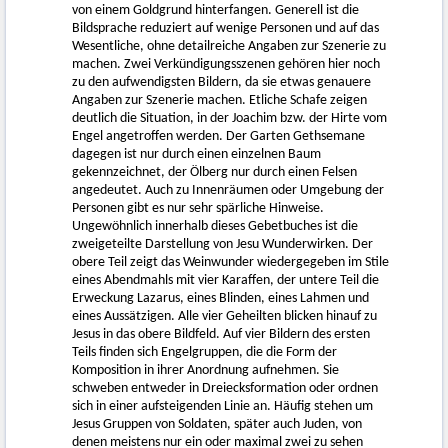
von einem Goldgrund hinterfangen. Generell ist die
Bildsprache reduziert auf wenige Personen und auf das
Wesentliche, ohne detailreiche Angaben zur Szenerie zu
machen. Zwei Verkündigungsszenen gehören hier noch
zu den aufwendigsten Bildern, da sie etwas genauere
Angaben zur Szenerie machen. Etliche Schafe zeigen
deutlich die Situation, in der Joachim bzw. der Hirte vom
Engel angetroffen werden. Der Garten Gethsemane
dagegen ist nur durch einen einzelnen Baum
gekennzeichnet, der Ölberg nur durch einen Felsen
angedeutet. Auch zu Innenräumen oder Umgebung der
Personen gibt es nur sehr spärliche Hinweise.
Ungewöhnlich innerhalb dieses Gebetbuches ist die
zweigeteilte Darstellung von Jesu Wunderwirken. Der
obere Teil zeigt das Weinwunder wiedergegeben im Stile
eines Abendmahls mit vier Karaffen, der untere Teil die
Erweckung Lazarus, eines Blinden, eines Lahmen und
eines Aussätzigen. Alle vier Geheilten blicken hinauf zu
Jesus in das obere Bildfeld. Auf vier Bildern des ersten
Teils finden sich Engelgruppen, die die Form der
Komposition in ihrer Anordnung aufnehmen. Sie
schweben entweder in Dreiecksformation oder ordnen
sich in einer aufsteigenden Linie an. Häufig stehen um
Jesus Gruppen von Soldaten, später auch Juden, von
denen meistens nur ein oder maximal zwei zu sehen