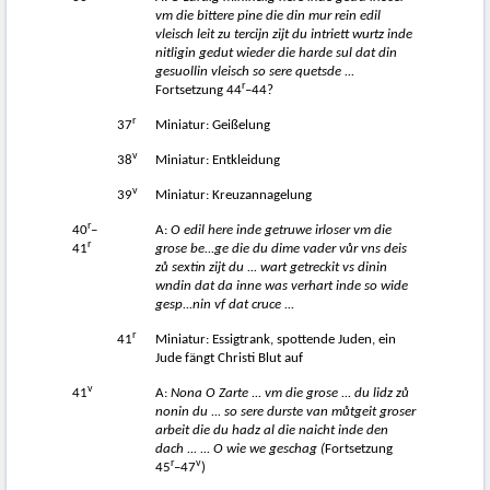
vm die bittere pine die din mur rein edil
vleisch leit zu tercijn zijt du intriett wurtz inde
nitligin gedut wieder die harde sul dat din
gesuollin vleisch so sere quetsde ...
r
Fortsetzung 44
–44?
r
37
Miniatur: Geißelung
v
38
Miniatur: Entkleidung
v
39
Miniatur: Kreuzannagelung
r
40
–
A:
O edil here inde getruwe irloser vm die
r
41
grose be...ge die du dime vader v
ů
r vns deis
z
ů
sextin zijt du ... wart getreckit vs dinin
wndin dat da inne was verhart inde so wide
gesp...nin vf dat cruce ...
r
41
Miniatur: Essigtrank, spottende Juden, ein
Jude fängt Christi Blut auf
v
41
A:
Nona
O Zarte ... vm die grose ... du lidz z
ů
nonin du ... so sere durste van m
ů
tgeit groser
arbeit die du hadz al die naicht inde den
dach ... ... O wie we geschag (
Fortsetzung
r
v
45
–47
)