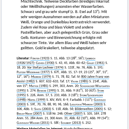
Mischtechnik. Teilweise Deckfarben (kreidiges Inkarnat
oder Weißhöhungen) ansonsten eher Wasserfarben.
v
Schwarz und grau sehr stumpf (z. B. Esel auf 13
). Mit
sehr wenigen Ausnahmen werden auf allen Miniaturen
Weiß, Orange und Dunkelblau kontrastreich verwendet.
Zudem viel Rosa und blass Violett und andere
Pastellfarben, aber auch gelegentlich Grün, Grau oder
Gelb. Konturen- und Binnenzeichnung erfolgte mit
schwarzer Tinte. Vor allem Blau und Weiß haben sehr
gelitten. Gold krakeliert, teilweise abgeplatzt.
v
r
Literatur:
Förster
(1923)
S. 15, Abb. 13 (28
, 56
);
Liebreich
(1926/1927)
;
Clemen
(1930)
S. 43, 45, Abb. 60–62;
Galley
(1961)
S.
18, 20;
Vor Stefan Lochner (1974)
S. 133f., Nr. 76, Abb. S. 191;
v
v
v
Plotzek-Wederhake
(1977)
S. 67f., Abb. 15, 17–19, 23 (25
, 30
, 51
,
v
v
12
, 16
);
Marrow
(1979)
S. 71, 78, 82, Taf. IV;
800 Jahre Franz von
Assisi (1982)
S. 607, 632–633, Taf. 17;
Vavra
(1985)
S. 214f., Abb.
v
von 15
;
Mattick
(1985)
S. 299, 303, Anm. 20;
S
chumacher-Wolfgarten
v
r
(1995)
S. 274;
Benecke
(1995)
S. 35, Abb. 9 (61
), 10 (63
);
Stork
v
(1995)
S. 226, Anm. 57, S. 233, Abb. 3 (18
);
Stork
/
Lengenfelder
v
(1998)
;
Härtel (1999)
S. XIV, XVII, 6–9, Farbabb. I (11
);
Gummlich
(2003)
S. 59f., 70, 76, 88, 90, 96, 166;
Logutova
/
Marrow
(2003)
S.
106, Abb. 1;
Smith
(2003)
S. 118, Abb. 56;
Bilderwelten (2005)
S. 12;
Braun-Niehr (2007)
S. 518 Nr. 246;
Oliver (2007)
S. 105, 169, 278
v
v
Anm. 55, 284 Anm. 21, 300 Anm. 31, Abb. 62 (10
), Abb. 99 (54
);
Gummlich-Wagner (2011)
S. 58f.;
Schubert
(2013)
S. 252.
Weitere Materialien im Internet:
Handschriftencensus