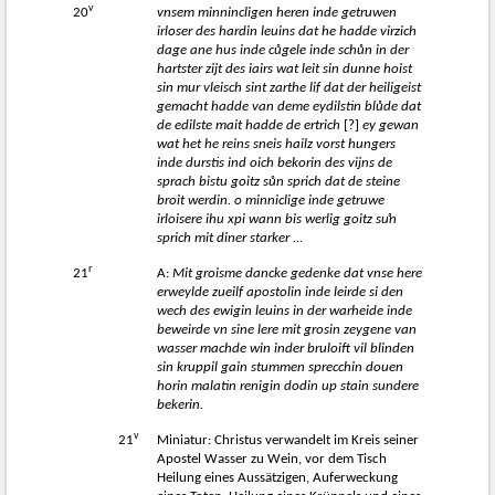
v
20
vnsem minnincligen heren inde getruwen
irloser des hardin leuins dat he hadde virzich
dage ane hus inde c
ů
gele inde sch
ů
n in der
hartster zijt des iairs wat leit sin dunne hoist
sin mur vleisch sint zarthe lif dat der heiligeist
gemacht hadde van deme eydilstin bl
ů
de dat
de edilste mait hadde de ertrich
[?]
ey gewan
wat het he reins sneis hailz vorst hungers
inde durstis ind oich bekorin des vijns de
sprach bistu goitz s
ů
n sprich dat de steine
broit werdin. o minniclige inde getruwe
irloisere ihu xpi wann bis werlig goitz suͦn
sprich mit diner starker ...
r
21
A:
Mit groisme dancke gedenke dat vnse here
erweylde zueilf apostolin inde leirde si den
wech des ewigin leuins in der warheide inde
beweirde vn sine lere mit grosin zeygene van
wasser machde win inder bruloift vil blinden
sin kruppil gain stummen sprecchin douen
horin malatin renigin dodin up stain sundere
bekerin.
v
21
Miniatur: Christus verwandelt im Kreis seiner
Apostel Wasser zu Wein, vor dem Tisch
Heilung eines Aussätzigen, Auferweckung