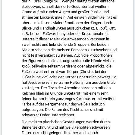
der hl. Drei Könige 16
. Weniger häufig treten einfache
stereotype, schnell skizzierte Gesichter auf weißem
Grund auf mit runden Augen und großer Pupille und
stilisierten Lockenkringeln. Auf einigen Bildern gelingt es
aber auch diesem Maler, Emotionen der Jünger durch
r
Blicke und Handhaltungen auszudrücken (z. B. 63
). Oft,
z. B. bei der Fußwaschung oder der Kreuzabnahme,
unterteilt dieser Maler die anwesenden Personen in
zwei rechts und links stehende Gruppen. Bei beiden
Malern scheinen die meisten Personen zu schweben und
nicht fest verankert zu stehen. Auch die Proportionen
der Figuren sind oftmals ungeschickt: die Hände viel zu
groß, teilweise seltsam verdreht oder abgeknickt, die
Füße zu weit entfernt vom Körper (Christus bei der
v
Fußsalbung 22
) oder der Körper unnatürlich bewegt. So
hat Jesus eine sehr seltsame Haltung, um aus dem Grab
zu steigen. Der Tisch der Abendmahlsszenen mit den
Kelchen blieb im Grunde ungefärbt, mit einem sehr
feinen Kamm ist ein ganz enges Karomuster mit weißer
Farbe auf das Pergament für das weiße Tischtuch
aufgetragen. Die Falten des Tischtuches sind mit
schwarzer Feder unterzeichnet.
Die meisten plastischen Gestaltungen werden durch
Binnenzeichnung und mit weiß gehöhten schwarzen
Falten erreicht, gelegentlich aber auch durch