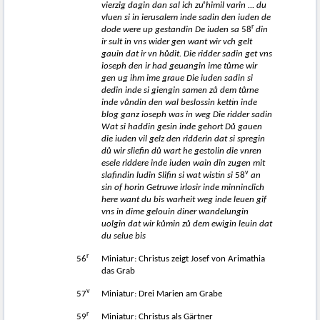
vierzig dagin dan sal ich zuͦ himil varin ...
du
vluen si in ierusalem inde sadin den iuden de
r
dode were up gestandin De iuden sa
58
din
ir sult in vns wider gen want wir vch gelt
gauin dat ir vn h
ů
dit. Die ridder sadin get vns
ioseph den ir had geuangin ime t
ů
rne wir
gen ug ihm ime graue Die iuden sadin si
dedin inde si giengin samen z
ů
dem t
ů
rne
inde v
ů
ndin den wal beslossin kettin inde
blog ganz ioseph was in weg Die ridder sadin
Wat si haddin gesin inde gehort D
ů
gauen
die iuden vil gelz den ridderin dat si spregin
d
ů
wir sliefin d
ů
wart he gestolin die vnren
esele riddere inde iuden wain din zugen mit
v
slafindin ludin Slifin si wat wistin si
58
an
sin of horin Getruwe irlosir inde minninclich
here want du bis warheit weg inde leuen gif
vns in dime gelouin diner wandelungin
uolgin dat wir k
ů
min z
ů
dem ewigin leuin dat
du selue bis
r
56
Miniatur: Christus zeigt Josef von Arimathia
das Grab
v
57
Miniatur: Drei Marien am Grabe
r
59
Miniatur: Christus als Gärtner