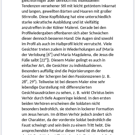
gleichförmiger aber dennoch mit individuellen
Tendenzen versehener Stil mit leicht getöntem Inkarnat
und langen, gewellten Bärten und Haaren mit großer
Stirnrolle. Diese Kopfbildung hat eine unterschiedlich
starke sokratische Ausbildung und ist vielfältig
anzutreffen in der Kölner Malerei. Gerade bei den
Profilwiedergaben offenbaren sich aber Schwächen
dieser dennoch besseren Hand: Die Augen sind sowohl
im Profil als auch im Halbprofil leicht verrutscht. Viele
Gesichter treten zudem in Wiederholungen auf (Maria
v
der Verlobung [6
] und Maria Magdalena, die Jesus die
v
Füße salbt [22
]). Diesem Maler gelingt es auch in
einfacher Art, die Gesichter zu individualisieren.
Besonders auffällig sind die Pejorisierungen der
Gesichter der Schergen bei den Passionsszenen (z. B.
v
v
28
, 29
). Teilweise ist bei diesem Maler eine sehr
lebendige Darstellung mit differenzierten
Gesichtsausdrücken zu sehen, z. B. wirkt Christus beim
Verhör durch tiefe Augenringe leidend. In den ersten
beiden Verhören erscheinen die Soldaten nicht
besonders bedrohlich, sie stehen in lockerer Formation
um Jesus herum. Im dritten Verhör jedoch ändert sich
der Charakter, da der vorderste Soldat bedrohlich die
Faust schwingt und sein Bein zu einem Tritt hebt. Die
ansprechendste Miniatur dieser Hand ist die Anbetung
v