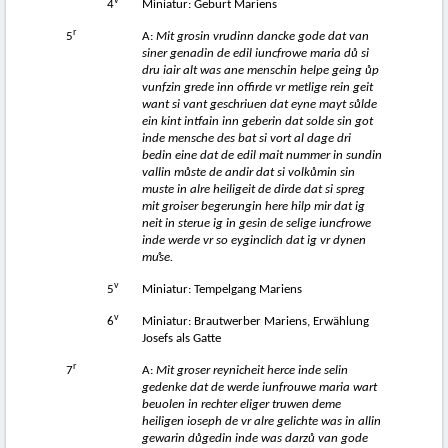
v
4
Miniatur: Geburt Mariens
r
5
A:
Mit grosin vrudinn dancke gode dat van
siner genadin de edil iuncfrowe maria d
ů
si
dru iair alt was ane menschin helpe geing
ů
p
vunfzin grede inn offirde vr metlige rein geit
want si vant geschriuen dat eyne mayt s
ů
lde
ein kint intfain inn geberin dat solde sin got
inde mensche des bat si vort al dage dri
bedin eine dat de edil mait nummer in sundin
vallin m
ů
ste de andir dat si volk
ů
min sin
muste in alre heiligeit de dirde dat si spreg
mit groiser begerungin here hilp mir dat ig
neit in sterue ig in gesin de selige iuncfrowe
inde werde vr so eyginclich dat ig vr dynen
muͦse.
v
5
Miniatur: Tempelgang Mariens
v
6
Miniatur: Brautwerber Mariens, Erwählung
Josefs als Gatte
r
7
A:
Mit groser reynicheit herce inde selin
gedenke dat de werde iunfrouwe maria wart
beuolen in rechter eliger truwen deme
heiligen ioseph de vr alre gelichte was in allin
gewarin d
ů
gedin inde was darz
ů
van gode