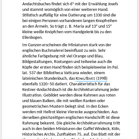
v
Andachtsbuches findet sich 6
mit der Erwählung Josefs
und stammt womöglich von einer weiteren Hand.
Stilistisch auffällig für eine Datierung um 1330 sind die
bei einigen Personen vorhandenen langen Knopfreihen
v
v
an den Ärmeln. So trägt z. B. Maria auf 13
und 15
kleine weiße Knöpfchen vom Handgelenk bis zu den
Ellenbogen.
Im Ganzen erscheinen die Miniaturen stark von der
englischen Buchmalerei beeinflusst zu sein. Sehr
ähnliche Farbgebung mit viel Orange und Blau,
Bildgestaltungen, Rüstungen und teilweise auch die
Köpfe der ersten Hand finden sich beispielsweise im Pal.
lat. 537 der Bibliotheca Vaticana wieder, einem
lateinischen Stundenbuch, das
König
/
Bartz
(1998)
ebenfalls 1320–50 datiert. Charakteristisch für das
Kestner-Andachtsbuch ist die Architekturrahmung jeder
Illustration. Gebildet werden diese Rahmen aus roten
und blauen Balken, die mit weißen Ranken oder
geometrischen Mustern belegt sind. In den Ecken
werden mit Hellrot kleine Vierecke ausgeschieden. Aus
derselben gleichzeitigen englischen Handschrift ist diese
Rahmung bekannt. Die gleiche Architekturrahmung tritt
auch in den beiden Miniaturen der Gaffel Windeck, Köln,
Historisches Archiv, Zunftakten 75, auf. Das Blatt mit der