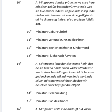
r
10
A:
Mit grosme dancke pr
ů
ue he we vnse here
mit siner geb
ů
rt besserde v
ů
r vns vnde wye
sin liue m
ů
der inde vil engele inde iosep inde
hirden w
ů
rden erurout van sime gotligin sin
d
ů
he si ane sag inde si al so uroligen loifdin
got.
v
10
Miniatur: Geburt Christi
v
11
Miniatur: Verkündigung an die Hirten
v
12
Miniatur: Bethlehemitischer Kindermord
v
13
Miniatur: Flucht nach Ägypten
r
14
A:
Mit grosme loue dancke vnsme herin dat
he sin bl
ů
t so balde sinen vader offerde v
ů
r
vns in siner besnid
ů
ngen inde biddit he vnse
gedencken inde wil ind werc inde wort inde
leiuen mit siner wisheit besnide dat wir
beuellich siner heyliger driueltgeit.
v
14
Miniatur: Beschneidung
v
15
Miniatur: Bad des Kindes
r
16
A:
Mit grosim erste inde andaigt bid vnsin