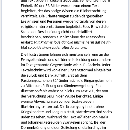
und Text bilden in diesem Gebetbuch eine untrennbare
Einheit. 50 der 53 Bilder werden von einem Text
begleitet, der das nötige Wissen zur Bildbetrachtung
vermittelt. Die Erläuterungen zu den dargestellten
Ereignissen und Personen werden oftmals von deren
religiösen Interpretationen begleitet. So z. B. wird die
Szene der Beschneidung nicht nur detailliert
beschrieben, sondern auch im Sinne des Messopfers
erklärt:
Mit grosme loue dancke unsme herin dat he sin
blut so balde sinen vader offerde vur uns.
Die Illustrationen lehnen sich meistens sehr eng an die
Evangelientexte und schildern die Kleidung oder andere
im Text genannte Gegenstände wie z. B. Fackeln. Jeder
Textabschnitt wird von einer Eingangsformel eingeleitet,
die zu Lob und Dank aufruft. Erst ab dem
v
Passionsgeschehen 32
ändern sich die Eingangsformeln
zu Bitten um Erlösung und Sündenvergebung. Eine
r
Illustration fehlt wahrscheinlich zum Text 20
, der von
der Versuchung Jesu in der Wüste berichtet. Einige
wenige Abweichungen von der textgetreuen
Illustrierung treten auf. Die Kreuzigung findet ohne
Kriegsknechte und Longinus statt, stattdessen sind sechs
v
Juden zu sehen, während der Text 46
aber von Maria
und Johannes getreu den Evangelien spricht. Bei der
Dornenkrönung und der Geißelung sind allerdings im