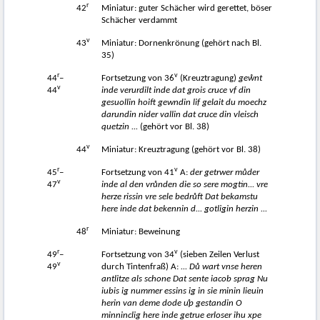
r
42
Miniatur: guter Schächer wird gerettet, böser
Schächer verdammt
v
43
Miniatur: Dornenkrönung (gehört nach Bl.
35)
r
v
44
–
Fortsetzung von 36
(Kreuztragung)
geẘnt
v
44
inde verurdilt inde dat grois cruce vf din
gesuollin hoift gewndin lif gelait du moechz
darundin nider vallin dat cruce din vleisch
quetzin ...
(gehört vor Bl. 38)
v
44
Miniatur: Kreuztragung (gehört vor Bl. 38)
r
v
45
–
Fortsetzung von 41
A:
der getrwer m
ů
der
v
47
inde al den vr
ů
nden die so sere mogtin... vre
herze rissin vre sele bedr
ůf
t Dat bekamstu
here inde dat bekennin d... gotligin herzin ...
r
48
Miniatur: Beweinung
r
v
49
–
Fortsetzung von 34
(sieben Zeilen Verlust
v
49
durch Tintenfraß) A:
... D
ů
wart vnse heren
antlitze als schone Dat sente iacob sprag Nu
iubis ig nummer essins ig in sie minin lieuin
herin van deme dode uͦp gestandin O
minninclig here inde getrue erloser ihu xpe