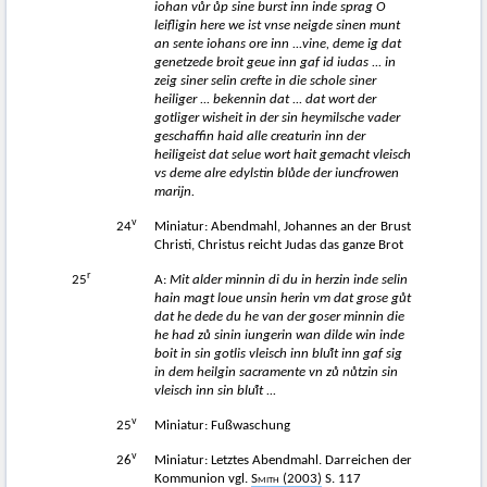
iohan v
ů
r
ů
p sine burst inn inde sprag O
leifligin here we ist vnse neigde sinen munt
an sente iohans ore inn ...vine, deme ig dat
genetzede broit geue inn gaf id iudas ... in
zeig siner selin crefte in die schole siner
heiliger ... bekennin dat ... dat wort der
gotliger wisheit in der sin heymilsche vader
geschaffin haid alle creaturin inn der
heiligeist dat selue wort hait gemacht vleisch
vs deme alre edylstin bl
ů
de der iuncfrowen
marijn.
v
24
Miniatur: Abendmahl, Johannes an der Brust
Christi, Christus reicht Judas das ganze Brot
r
25
A:
Mit alder minnin di du in herzin inde selin
hain magt loue unsin herin vm dat grose g
ů
t
dat he dede du he van der goser minnin die
he had z
ů
sinin iungerin wan dilde win inde
boit in sin gotlis vleisch inn bluͦit inn gaf sig
in dem heilgin sacramente vn z
ů
n
ů
tzin sin
vleisch inn sin bluͦit ...
v
25
Miniatur: Fußwaschung
v
26
Miniatur: Letztes Abendmahl. Darreichen der
Kommunion vgl.
Smith
(2003)
S. 117