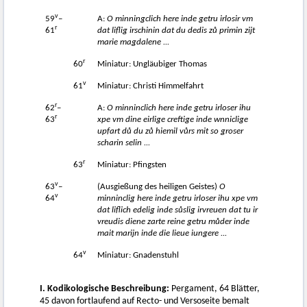
v
59
–
A:
O minningclich here inde getru irlosir vm
r
61
dat liflig irschinin dat du dedis z
ů
primin zijt
marie magdalene ...
r
60
Miniatur: Ungläubiger Thomas
v
61
Miniatur: Christi Himmelfahrt
r
62
–
A:
O minninclich here inde getru irloser ihu
r
63
xpe vm dine eirlige creftige inde wnniclige
upfart d
ů
du z
ů
hiemil v
ů
rs mit so groser
scharin selin ...
r
63
Miniatur: Pfingsten
v
63
–
(Ausgießung des heiligen Geistes)
O
v
64
minninclig here inde getru irloser ihu xpe vm
dat liflich edelig inde s
ů
slig irvreuen dat tu ir
vreudis diene zarte reine getru m
ů
der inde
mait marijn inde die lieue iungere ...
v
64
Miniatur: Gnadenstuhl
I. Kodikologische Beschreibung:
Pergament, 64 Blätter,
45 davon fortlaufend auf Recto- und Versoseite bemalt