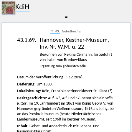
KdiH
☰
↑ 43.
Gebetbücher
43.1.69.
Hannover, Kestner-Museum,
Inv.-Nr. W.M. ü. 22
Begonnen von Regina Cermann, fortgeführt
von Isabel von Bredow-Klaus
Ergänzung zum gedruckten KdiH
Datum der Veröffentlichung: 5.12.2016
Datierung:
Um 1330.
Lokalisierung:
Köln, Franziskanerinnenkloster St. Klara (?).
v
r
r
Besitzgeschichte:
Auf 37
, 43
und 57
nennt sich ein
Wilh.
Ritter
. Im 19. Jahrhundert im 1861 von König Georg V. von
Hannover gegründeten Welfenmuseum, 1893 als Leihgabe
an das Provinzialmuseum (heute Niedersächsisches
Landesmuseum), seit 1968 im Kestner-Museum.
Inhalt:
Gebet- und Andachtsbuch mit Lebens- und
Passionszyklus Christi