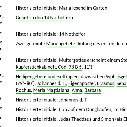
v
Historisierte Initiale: Maria lesend im Garten
r
–
Gebet zu den 14 Nothelfern
v
v
Historisierte Initiale: 14 Nothelfer
v
–
Zwei gereimte
Mariengebete
, Anfang des ersten durc
r
r
Historisierte Initiale: Muttergottes erscheint einem S
v
Kupferstichkabinett, Cod. 78 B 5
, 11
)
r
–
Heiligengebete und -suffragien
, dazwischen
Syphilisge
v
v
r
(79
–80
):
Johannes d. T.
,
Eigenapostel
,
Erasmus
,
Seba
Rochus
,
Maria Magdalena
,
Anna
,
Barbara
r
Historisierte Initiale: Johannes d. T.
v
Historisierte Initiale: Ijob auf dem Dunghaufen, im 
r
Historisierte Initiale: Judas Thaddäus und Simon (als E