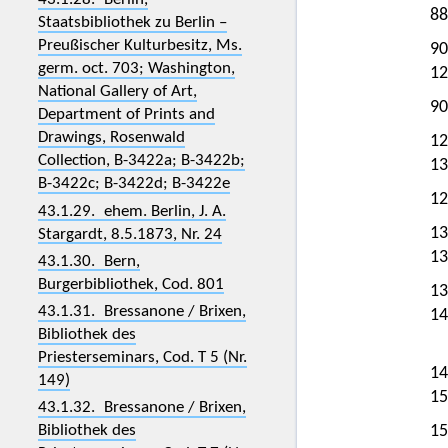
88
Staatsbibliothek zu Berlin –
Preußischer Kulturbesitz, Ms.
90
germ. oct. 703; Washington,
12
National Gallery of Art,
90
Department of Prints and
Drawings, Rosenwald
12
Collection, B-3422a; B-3422b;
13
B-3422c; B-3422d; B-3422e
12
43.1.29. ehem. Berlin, J. A.
13
Stargardt, 8.5.1873, Nr. 24
13
43.1.30. Bern,
Burgerbibliothek, Cod. 801
13
43.1.31. Bressanone / Brixen,
14
Bibliothek des
Priesterseminars, Cod. T 5 (Nr.
14
149)
15
43.1.32. Bressanone / Brixen,
15
Bibliothek des