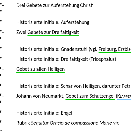
v
–
Drei Gebete zur Auferstehung Christi
v
v
Historisierte Initiale: Auferstehung
v
–
Zwei
Gebete zur Dreifaltigkeit
r
v
Historisierte Initiale: Gnadenstuhl (vgl.
Freiburg, Erzbi
v
Historisierte Initiale: Dreifaltigkeit (Tricephalus)
r
–
Gebet zu allen Heiligen
r
r
Historisierte Initiale: Schar von Heiligen, darunter Pe
r
–
Johann von Neumarkt,
Gebet zum Schutzengel
(
Klappe
r
r
Historisierte Initiale: Engel
r
Rubrik
Sequitur Oracio de compassione Marie vir.