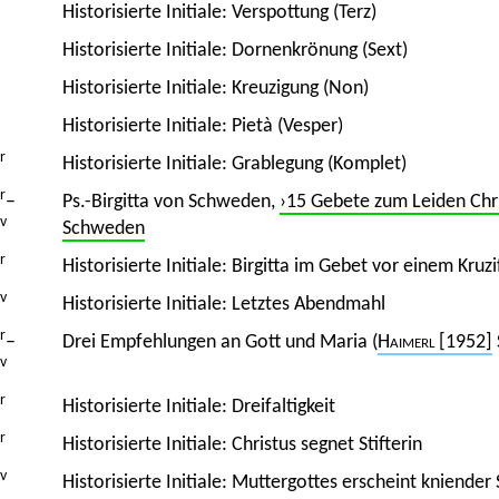
Historisierte Initiale: Verspottung (Terz)
Historisierte Initiale: Dornenkrönung (Sext)
Historisierte Initiale: Kreuzigung (Non)
Historisierte Initiale: Pietà (Vesper)
r
Historisierte Initiale: Grablegung (Komplet)
r
–
Ps.-Birgitta von Schweden,
›15 Gebete zum Leiden Chri
v
Schweden
r
Historisierte Initiale: Birgitta im Gebet vor einem Kruzi
v
Historisierte Initiale: Letztes Abendmahl
r
–
Drei Empfehlungen an Gott und Maria (
Haimerl
[1952]
v
r
Historisierte Initiale: Dreifaltigkeit
r
Historisierte Initiale: Christus segnet Stifterin
v
Historisierte Initiale: Muttergottes erscheint kniender S