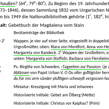
r
v
r
ihaußen
? (64
, 79
–80
). Zu Beginn des 19. Jahrhunder
773–1846), dessen Sammlung 1832 vom Ungarischen 
r
v
 bis 1949 die Nationalbibliothek gehörte (1
, 182
, h
alt:
Gebetbuch der Magdalena vom Stain
Besitzeinträge der Bibliothek
r
–2
Wappen, je vier auf einer Seite, eingestellt in doppel
Urgroßmütter, oben:
Klara von Montfort
,
Anna von He
r
Margareta von Randeck
. 2
Wappen der Großeltern, 
unten:
Margareta von Stoffeln
,
Barbara von Flersheim
–
Ps.-Birgitta von Schweden,
›Tagzeiten zur Passion‹
(je 
r
Ablässen
von Papst Urban V.
O Du aller guͤttigister he
du für vns arm sünder pluͦttigen schwayß vergossen ha
Miniatur: Kreuzigung mit Maria und Johannes
Historisierte Initiale: Gebet am Ölberg (Mette)
Historisierte Initiale: Christus vor Kaiphas? (Prim)