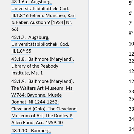
43.1.6a. Augsburg,
r
5
Universitätsbibliothek, Cod.
r
6
III.1.8º 6 (ehem. München, Karl
r
& Faber, Auktion 9 [1934] Nr.
7
66)
v
8
43.1.7. Augsburg,
10
Universitätsbibliothek, Cod.
III.1.8º 55
12
43.1.8. Baltimore (Maryland),
32
Library of the Peabody
12
Institute, Ms. 1
43.1.9. Baltimore (Maryland),
12
The Walters Art Museum, Ms.
33
W.764; Bayonne, Musée
35
Bonnat, NI 1244-1252;
Cleveland (Ohio), The Cleveland
33
Museum of Art, The Dudley P.
34
Allen Fund, Acc. 1959.40
34
43.1.10. Bamberg,