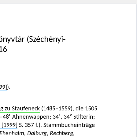
önyvtár (Széchényi-
 16
99]
).
g zu Staufeneck
(1485–1559), die 1505
r
r
v
–48
Ahnenwappen; 34
, 34
Stifterin;
[1999]
S. 357 f.). Stammbucheinträge
Ehenhaim
,
Dalburg
,
Rechberg
,