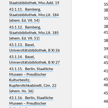
Staatsbibliothek, Msc.Add. 19
35
43.1.11. Bamberg,
38
Staatsbibliothek, Msc.Lit. 184
35
(ehem. Ed. VII. 54)
38
43.1.12. Bamberg,
41
Staatsbibliothek, Msc.Lit. 185
(ehem. Ed. VII. 51)
38
43.1.13. Basel,
39
Universitätsbibliothek, B XI 26
43.1.14. Basel,
41
Universitätsbibliothek, B XI 27
45
43.1.15. Berlin, Staatliche
41
Museen – Preußischer
45
Kulturbesitz,
46
Kupferstichkabinett, Cim. 22
(ehem. Hs. 36)
45
43.1.16. Berlin, Staatliche
46
Museen – Preußischer