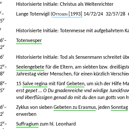
v
Historisierte Initiale: Christus als Weltenrichter
r
–
Lange Totenvigil (
Ottosen
[1993]
14/72/24 32/57/28 
v
5
r
Historisierte Initiale: Totenmesse mit aufgebahrtem K
r
6
–
Totenvesper
v
2
r
6
Historisierte Initiale: Tod als Sensenmann schreitet ü
v
2
–
Seelengebete
für die Eltern, am siebten bzw. dreißig
v
8
Jahrestag vieler Menschen, für einen kürzlich Verschi
v
8
–
15
Salve regina
mit fünf
Gebeten
, um sich der Hilfe M
v
5
erst gepet … O Du gnadenreiche vnd wirdige Junckfraw
vnd v̈berflüssigen genad do mit du den sun gotts von 
r
6
–
Zyklus von sieben
Gebeten zu Erasmus
, jeden
Sonntag
r
2
erwerben
v
2
–
Suffragium
zum hl. Leonhard