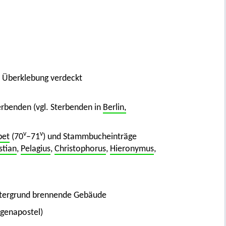
h Überklebung verdeckt
terbenden (vgl. Sterbenden in
Berlin,
v
v
bet
(70
–71
) und Stammbucheinträge
stian
,
Pelagius
,
Christophorus
,
Hieronymus
,
Hintergrund brennende Gebäude
igenapostel)