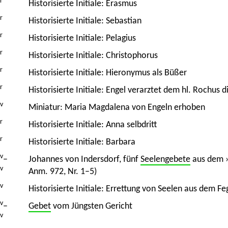
r
Historisierte Initiale: Erasmus
r
Historisierte Initiale: Sebastian
r
Historisierte Initiale: Pelagius
r
Historisierte Initiale: Christophorus
r
Historisierte Initiale: Hieronymus als Büßer
r
Historisierte Initiale: Engel verarztet dem hl. Rochus 
v
Miniatur: Maria Magdalena von Engeln erhoben
r
Historisierte Initiale: Anna selbdritt
r
Historisierte Initiale: Barbara
v
–
Johannes von Indersdorf, fünf
Seelengebete
aus dem ›
v
Anm. 972, Nr. 1–5)
v
Historisierte Initiale: Errettung von Seelen aus dem F
v
–
Gebet
vom Jüngsten Gericht
v