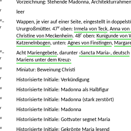
v
Vorzeichnung: Stehende Madonna, Architekturrahme
r
leer
v
–
Wappen, je vier auf einer Seite, eingestellt in doppe
r
v
Ururgroßmütter. 47
oben:
Irmela von Teck
,
Anna von 
r
Christine von Meckenheim
. 48
oben:
Kunigunde von 
Katzenelnbogen
, unten:
Agnes von Finstingen
,
Margare
v
–
Acht
Mariengebete
, darunter
›Sancta Maria‹, deutsch
r
Mariens unter dem Kreuz‹
v
Miniatur: Beweinung Christi
r
Historisierte Initiale: Verkündigung
v
Historisierte Initiale: Madonna als Halbfigur
v
Historisierte Initiale: Madonna (stark zerstört)
r
Historisierte Initiale: Madonna
v
Historisierte Initiale: Gottvater segnet Maria
v
Historisierte Initiale: Gekrönte Maria lesend