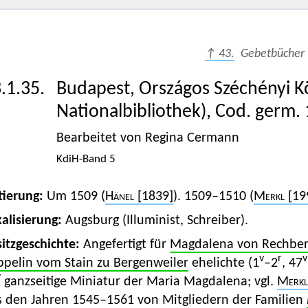
↑ 43.
Gebetbücher
.1.35.
Budapest, Országos Széchényi K
Nationalbibliothek), Cod. germ.
Bearbeitet von Regina Cermann
KdiH-Band 5
tierung:
Um 1509 (
Hänel
[1839]
). 1509–1510 (
Merkl
[19
alisierung:
Augsburg (Illuminist, Schreiber).
itzgeschichte:
Angefertigt für
Magdalena von Rechber
v
r
v
ppelin vom Stain zu Bergenweiler
ehelichte (1
–2
, 47
v
ganzseitige Miniatur der Maria Magdalena; vgl.
Merkl
s den Jahren 1545–1561 von Mitgliedern der Familien