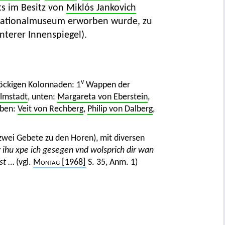
ts im Besitz von
Miklós Jankovich
Nationalmuseum erworben wurde, zu
interer Innenspiegel).
v
stöckigen Kolonnaden: 1
Wappen der
lmstadt
, unten:
Margareta von Eberstein
,
oben:
Veit von Rechberg
,
Philip von Dalberg
,
zwei Gebete zu den Horen), mit diversen
rr ihu xpe ich gesegen vnd wolsprich dir wan
st
… (vgl.
Montag
[1968]
S. 35, Anm. 1)