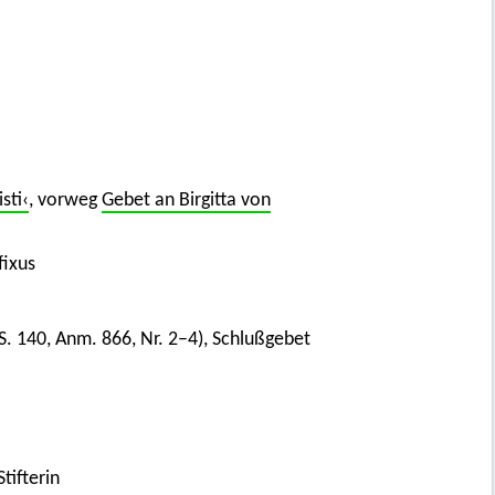
sti‹
, vorweg
Gebet an Birgitta von
fixus
S. 140, Anm. 866, Nr. 2–4), Schlußgebet
tifterin