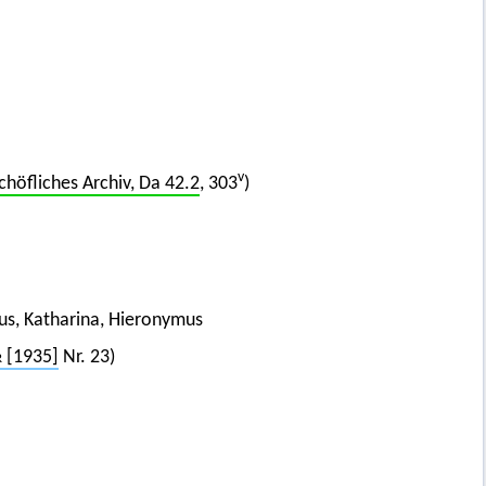
v
schöfliches Archiv, Da 42.2
, 303
)
trus, Katharina, Hieronymus
r
[1935]
Nr. 23)