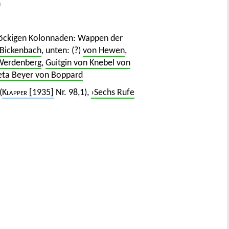
n
lstöckigen Kolonnaden: Wappen der
Bickenbach
, unten: (?)
von Hewen
,
Werdenberg
,
Guitgin von Knebel von
ta Beyer von Boppard
(
Klapper
[1935]
Nr. 98,1),
›Sechs Rufe