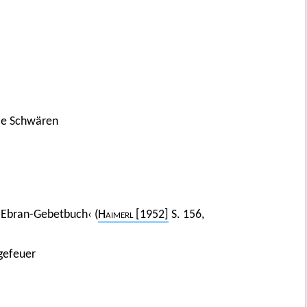
die Schwären
Ebran-Gebetbuch‹ (
Haimerl
[1952]
S. 156,
egefeuer