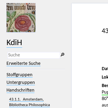
43
KdiH
🔎︎
_
(der Unterstrich) ist Platzhalter für
Erweiterte Suche
genau ein Zeichen.
Da
%
(das Prozentzeichen) ist Platzhalter
Stoffgruppen
für kein, ein oder mehr als ein
Lok
Zeichen.
Untergruppen
Bes
Handschriften
Pu
80
43.1.1. Amsterdam,
Bibliotheca Philosophica
au