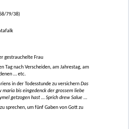
68/79/38)
atafalk
ber gestrauchelte Frau
sten Tag nach Verscheiden, am Jahrestag, am
edenen … etc.
ariens in der Todesstunde zu versichern
Das
 maria bis eingedenck der grossem liebe
hymel getzogen hast … Sprich drew Salue
…
zu sprechen, um fünf Gaben von Gott zu