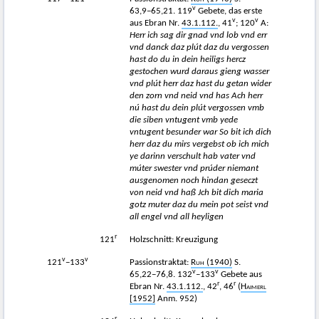
v
63,9−65,21. 119
Gebete, das erste
v
v
aus Ebran Nr.
43.1.112.
, 41
; 120
A:
Herr ich sag dir gnad vnd lob vnd err
vnd danck daz plút daz du vergossen
hast do du in dein heiligs hercz
gestochen wurd daraus gieng wasser
vnd plút herr daz hast du getan wider
den zorn vnd neid vnd has Ach herr
nú hast du dein plút vergossen vmb
die siben vntugent vmb yede
vntugent besunder war So bit ich dich
herr daz du mirs vergebst ob ich mich
ye darinn verschult hab vater vnd
múter swester vnd prúder niemant
ausgenomen noch hindan geseczt
von neid vnd haß Jch bit dich maria
gotz muter daz du mein pot seist vnd
all engel vnd all heyligen
r
121
Holzschnitt: Kreuzigung
v
v
121
−133
Passionstraktat:
Ruh
(1940)
S.
v
v
65,22−76,8. 132
–133
Gebete aus
r
r
Ebran Nr.
43.1.112.
, 42
, 46
(
Haimerl
[1952]
Anm. 952)
r