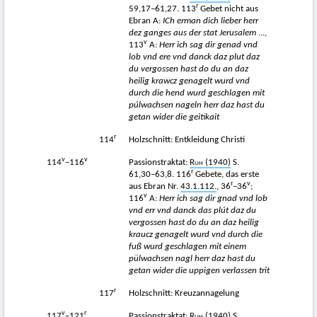
r
59,17−61,27. 113
Gebet nicht aus
Ebran A:
ICh erman dich lieber herr
dez ganges aus der stat Jerusalem
...,
v
113
A:
Herr ich sag dir genad vnd
lob vnd ere vnd danck daz plut daz
du vergossen hast do du an daz
heilig krawcz genagelt wurd vnd
durch die hend wurd geschlagen mit
púlwachsen nageln herr daz hast du
getan wider die geitikait
r
114
Holzschnitt: Entkleidung Christi
v
v
114
−116
Passionstraktat:
Ruh
(1940)
S.
r
61,30−63,8. 116
Gebete, das erste
r
v
aus Ebran Nr.
43.1.112.
, 36
−36
;
v
116
A:
Herr ich sag dir gnad
vnd lob
vnd err vnd danck das plút daz du
vergossen hast do du an daz heilig
kraucz genagelt wurd vnd durch die
fuß wurd geschlagen mit einem
pülwachsen nagl herr daz hast du
getan wider die uppigen verlassen trit
r
117
Holzschnitt: Kreuzannagelung
v
r
117
−121
Passionstraktat:
Ruh
(1940)
S.