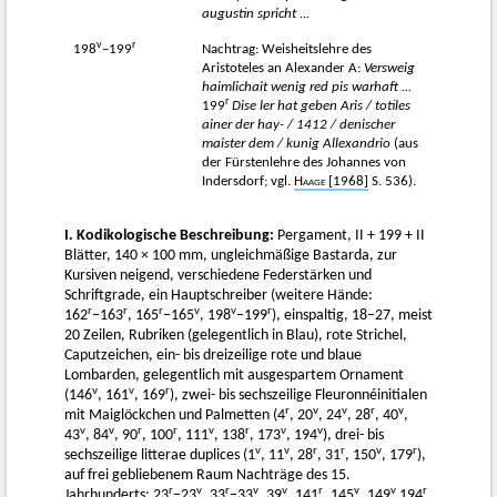
augustin spricht ...
v
r
198
−199
Nachtrag: Weisheitslehre des
Aristoteles an Alexander A:
Versweig
haimlichait wenig red pis warhaft ...
r
199
Dise ler hat geben Aris / totiles
ainer der hay- / 1412 / denischer
maister dem / kunig Allexandrio
(aus
der Fürstenlehre des Johannes von
Indersdorf; vgl.
Haage
[1968]
S. 536).
I. Kodikologische Beschreibung:
Pergament, II + 199 + II
Blätter, 140 × 100 mm, ungleichmäßige Bastarda, zur
Kursiven neigend, verschiedene Federstärken und
Schriftgrade, ein Hauptschreiber (weitere Hände:
r
r
r
v
v
r
162
−163
, 165
−165
, 198
−199
), einspaltig, 18−27, meist
20 Zeilen, Rubriken (gelegentlich in Blau), rote Strichel,
Caputzeichen, ein- bis dreizeilige rote und blaue
Lombarden, gelegentlich mit ausgespartem Ornament
v
v
r
(146
, 161
, 169
), zwei- bis sechszeilige Fleuronnéinitialen
r
v
v
r
v
mit Maiglöckchen und Palmetten (4
, 20
, 24
, 28
, 40
,
v
v
r
r
v
r
v
v
43
, 84
, 90
, 100
, 111
, 138
, 173
, 194
), drei- bis
v
v
r
r
v
r
sechszeilige litterae duplices (1
, 11
, 28
, 31
, 150
, 179
),
auf frei gebliebenem Raum Nachträge des 15.
r
v
r
v
v
r
v
v
r
Jahrhunderts: 23
−23
, 33
−33
, 39
, 141
, 145
, 149
194
,