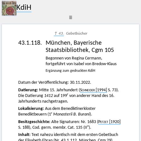
KdiH
☰
↑ 43.
Gebetbücher
43.1.118.
München, Bayerische
Staatsbibliothek, Cgm 105
Begonnen von Regina Cermann,
fortgeführt von Isabel von Bredow-Klaus
Ergänzung zum gedruckten KdiH
Datum der Veröffentlichung: 30.11.2022.
Datierung:
Mitte 15. Jahrhundert (
Schneider
[1994]
S. 73).
r
Die Datierung
1412
auf 199
von anderer Hand des 16.
Jahrhunderts nachgetragen.
Lokalisierung:
Aus dem Benediktinerkloster
r
Benediktbeuern (1
Monasterii B. Burani
).
Besitzgeschichte:
Alte Signaturen: Nr. 1683 (
Petzet
[1920]
v
S. 188), Cod. germ. membr. Cat. 135 (II
).
Inhalt:
Text nahezu identisch mit dem ersten Gebetbuch
der Elisabeth Ebran (
Nr.
43.1.112.
München, Cgm 29)