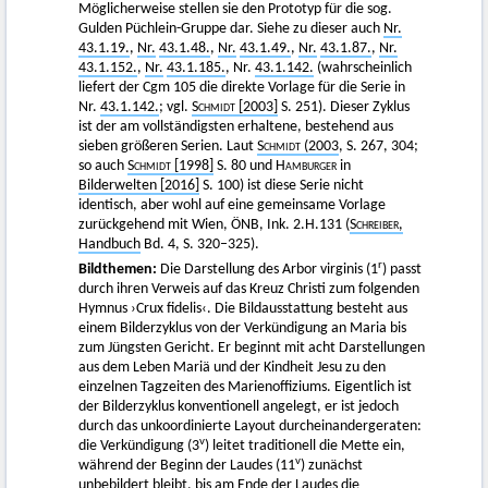
Möglicherweise stellen sie den Prototyp für die sog.
Gulden Püchlein-Gruppe dar. Siehe zu dieser auch
Nr.
43.1.19.
,
Nr.
43.1.48.
,
Nr.
43.1.49.
,
Nr.
43.1.87.
,
Nr.
43.1.152.
,
Nr.
43.1.185.
, Nr.
43.1.142.
(wahrscheinlich
liefert der Cgm 105 die direkte Vorlage für die Serie in
Nr.
43.1.142.
; vgl.
Schmidt
[2003]
S. 251). Dieser Zyklus
ist der am vollständigsten erhaltene, bestehend aus
sieben größeren Serien. Laut
Schmidt
(2003
, S. 267, 304;
so auch
Schmidt
[1998]
S. 80 und
Hamburger
in
Bilderwelten [2016]
S. 100) ist diese Serie nicht
identisch, aber wohl auf eine gemeinsame Vorlage
zurückgehend mit Wien, ÖNB, Ink. 2.H.131 (
Schreiber
,
Handbuch
Bd. 4, S. 320–325).
r
Bildthemen:
Die Darstellung des Arbor virginis (1
) passt
durch ihren Verweis auf das Kreuz Christi zum folgenden
Hymnus ›Crux fidelis‹. Die Bildausstattung besteht aus
einem Bilderzyklus von der Verkündigung an Maria bis
zum Jüngsten Gericht. Er beginnt mit acht Darstellungen
aus dem Leben Mariä und der Kindheit Jesu zu den
einzelnen Tagzeiten des Marienoffiziums. Eigentlich ist
der Bilderzyklus konventionell angelegt, er ist jedoch
durch das unkoordinierte Layout durcheinandergeraten:
v
die Verkündigung (3
) leitet traditionell die Mette ein,
v
während der Beginn der Laudes (11
) zunächst
unbebildert bleibt, bis am Ende der Laudes die