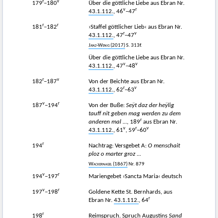
r
v
179
−180
Über die göttliche Liebe aus Ebran Nr.
v
r
43.1.112.
, 46
−47
r
r
181
–182
›Staffel göttlicher Lieb‹ aus Ebran Nr.
r
v
43.1.112.
, 47
−47
Janz-Wenig
(2017)
S. 313f.
Über die göttliche Liebe aus Ebran Nr.
v
v
43.1.112.
, 47
−48
r
v
182
−187
Von der Beichte aus Ebran Nr.
r
v
43.1.112.
, 62
−63
v
r
187
−194
Von der Buße:
Seÿt daz der heÿlig
tauff nit geben mag werden zu dem
r
anderen mal ...,
189
aus Ebran Nr.
v
r
v
43.1.112.
, 61
, 59
−60
r
194
Nachtrag: Versgebet A:
O menschait
ploz o marter groz ...
Wackernagel
(1867)
Nr. 879
v
r
194
−197
Mariengebet ›Sancta Maria‹ deutsch
v
r
197
−198
Goldene Kette St. Bernhards, aus
r
Ebran Nr.
43.1.112.
, 64
r
198
Reimspruch. Spruch Augustins
Sand