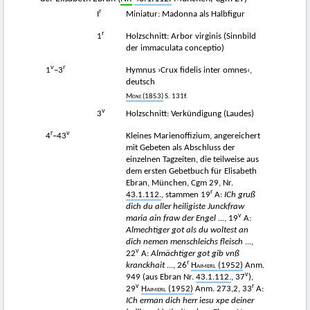
r
I
Miniatur: Madonna als Halbfigur
r
1
Holzschnitt: Arbor virginis (Sinnbild
der immaculata conceptio)
v
r
1
−3
Hymnus ›Crux fidelis inter omnes‹,
deutsch
Mone
(1853)
S. 131f.
v
3
Holzschnitt: Verkündigung (Laudes)
r
v
4
−43
Kleines Marienoffizium, angereichert
mit Gebeten als Abschluss der
einzelnen Tagzeiten, die teilweise aus
dem ersten Gebetbuch für Elisabeth
Ebran, München, Cgm 29, Nr.
r
43.1.112.
, stammen 19
A:
ICh gruß
dich du aller heiligiste Junckfraw
v
maria ain fraw der Engel
..., 19
A:
Almechtiger got als du woltest an
dich nemen menschleichs fleisch
...,
v
22
A:
Almächtiger got gib vnß
r
kranckhait
..., 26
Haimerl
(1952)
Anm.
v
949 (aus Ebran Nr.
43.1.112.
, 37
),
v
r
29
Haimerl
(1952)
Anm. 273,2, 33
A:
ICh erman dich herr iesu xpe deiner