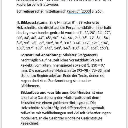
kupferfarbene Blattweiser.
Schreibsprache:
mittelbairisch (
Schmidt
[2003]
S. 268).
r
II. Bildausstattung:
Eine Miniatur (I
). 39 kolorierte
Holzschnitte, die direkt auf die Pergamentblätter innerhalb
r
v
v
r
v
des Lagenverbundes gedruckt wurden (1
, 3
, 20
, 24
, 27
,
v
r
r
v
v
v
r
r
v
r
r
r
r
30
, 34
, 40
, 44
, 48
, 50
, 54
, 64
, 71
, 76
, 79
, 81
, 84
,
v
v
r
v
r
r
r
r
r
r
r
89
, 93
, 96
, 99
, 102
, 107
, 110
, 114
, 117
, 121
, 134
,
v
v
r
v
r
r
r
r
r
r
135
, 137
, 139
, 141
, 143
, 146
, 150
, 155
, 161
, 163
).
Format und Anordnung:
Miniatur (Pergament)
nachträglich auf neuzeitliches Vorsatzblatt (Papier)
geklebt (vom alten Innenspiegel abgelöst?), 130 × 97
mm. Die ganzseitigen Holzschnitte (93−98 × 78−83 mm)
stehen zu Beginn oder am Ende der Texte, denen sie
zugeordnet sind. Zur Anordnung siehe unter
Bildthemen.
Bildaufbau und -ausführung:
Die Miniatur ist eine
laienhafte Darstellung der Muttergottes mit dem
Jesuskind vor einem goldenen Hintergrund. Die
Holzschnitte sind kräftig und differenziert ausgemalt,
teilweise mit Weißhöhungen und viel mit Schattierungen
modelliert. In die Gesichter sind feine Gesichtszüge
gezeichnet.