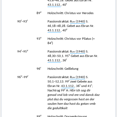
43,6−46,18. Gebet aus Ebran Nr.
r
43.1.112.
, 40
v
89
Holzschnitt: Christus vor Herodes
r
r
90
−93
Passionstraktat:
Ruh
(1940)
S.
46,18−48,28. Gebet aus Ebran Nr.
v
43.1.112.
, 40
v
93
Holzschnitt: Christus vor Pilatus (=
r
84
)
r
v
94
−95
Passionstraktat:
Ruh
(1940)
S.
v
48,30−50,1. 95
Gebet aus Ebran Nr.
r
43.1.112.
, 36
r
96
Holzschnitt: Geißelung
v
r
96
−99
Passionstraktat:
Ruh
(1940)
S.
r
50,1−52,13. 99
zwei Gebete aus
r
r
Ebran Nr.
43.1.112.
, 36
und 41
;
r
Nachtrag 99
A:
HErr ich sag dir
genad
vnd lob vnd ere vnd danck daz
plut daz du vergossen hast an der
saulen herr daz hast du getan vmb
die gedultikait
v
99
Holzschnitt: Dornenkrönung