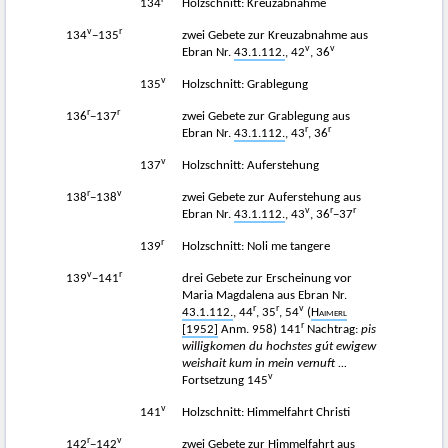
134
Holzschnitt: Kreuzabnahme
v
r
134
−135
zwei Gebete zur Kreuzabnahme aus
v
v
Ebran Nr.
43.1.112.
, 42
, 36
v
135
Holzschnitt: Grablegung
r
r
136
−137
zwei Gebete zur Grablegung aus
r
r
Ebran Nr.
43.1.112.
, 43
, 36
v
137
Holzschnitt: Auferstehung
r
v
138
−138
zwei Gebete zur Auferstehung aus
v
r
r
Ebran Nr.
43.1.112.
, 43
, 36
−37
r
139
Holzschnitt: Noli me tangere
v
r
139
−141
drei Gebete zur Erscheinung vor
Maria Magdalena aus Ebran Nr.
r
r
v
43.1.112.
, 44
, 35
, 54
(
Haimerl
r
[1952]
Anm. 958) 141
Nachtrag:
pis
willigkomen du hochstes gút ewigew
weishait kum in mein vernuft ...
v
Fortsetzung 145
v
141
Holzschnitt: Himmelfahrt Christi
r
v
142
−142
zwei Gebete zur Himmelfahrt aus