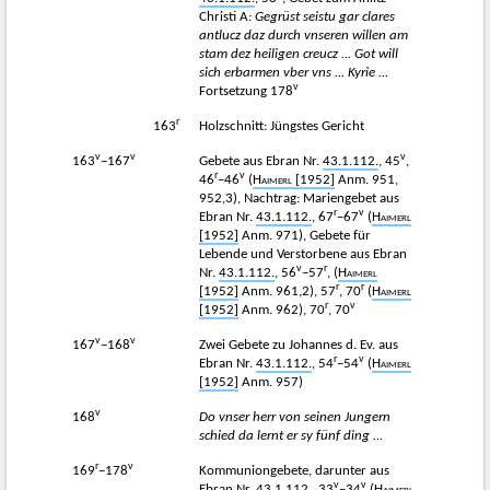
Christi A:
Gegrüst seistu gar clares
antlucz daz durch vnseren willen am
stam dez heiligen creucz ... Got will
sich erbarmen vber vns ... Kyrie ...
v
Fortsetzung 178
r
163
Holzschnitt: Jüngstes Gericht
v
v
v
163
−167
Gebete aus Ebran Nr.
43.1.112.
, 45
,
r
v
46
−46
(
Haimerl
[1952]
Anm. 951,
952,3), Nachtrag: Mariengebet aus
r
v
Ebran Nr.
43.1.112.
, 67
−67
(
Haimerl
[1952]
Anm. 971), Gebete für
Lebende und Verstorbene aus Ebran
v
r
Nr.
43.1.112.
, 56
−57
, (
Haimerl
r
r
[1952]
Anm. 961,2), 57
, 70
(
Haimerl
r
v
[1952]
Anm. 962), 70
, 70
v
v
167
−168
Zwei Gebete zu Johannes d. Ev. aus
r
v
Ebran Nr.
43.1.112.
, 54
−54
(
Haimerl
[1952]
Anm. 957)
v
168
Do vnser herr von seinen Jungern
schied da lernt er sy fünf ding ...
r
v
169
−178
Kommuniongebete, darunter aus
v
v