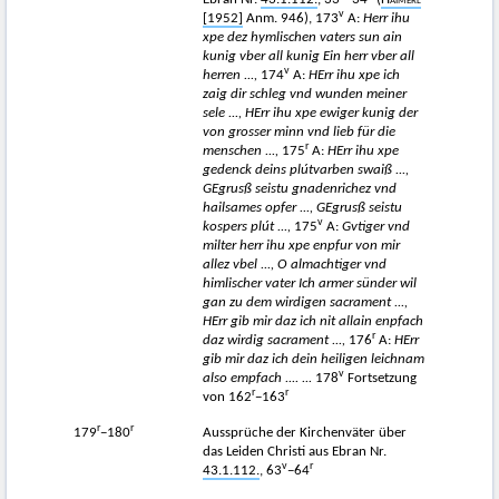
Ebran Nr.
43.1.112.
, 33
−34
(
Haimerl
v
[1952]
Anm. 946), 173
A:
Herr ihu
xpe dez hymlischen vaters sun ain
kunig vber all kunig Ein herr vber all
v
herren ...,
174
A:
HErr ihu xpe ich
zaig dir schleg vnd wunden meiner
sele ..., HErr ihu xpe ewiger kunig der
von grosser minn vnd lieb für die
r
menschen ...,
175
A:
HErr ihu xpe
gedenck deins plútvarben swaiß ...,
GEgrusß seistu gnadenrichez vnd
hailsames opfer ..., GEgrusß seistu
v
kospers plút ...,
175
A:
Gvtiger vnd
milter herr ihu xpe enpfur von mir
allez vbel ..., O almachtiger vnd
himlischer vater Ich armer sünder wil
gan zu dem wirdigen sacrament ...,
HErr gib mir daz ich nit allain enpfach
r
daz wirdig sacrament ...,
176
A:
HErr
gib mir daz ich dein heiligen leichnam
v
also empfach .... ...
178
Fortsetzung
r
r
von 162
−163
r
r
179
−180
Aussprüche der Kirchenväter über
das Leiden Christi aus Ebran Nr.
v
r
43.1.112.
, 63
−64