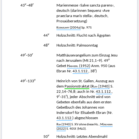
v
r
43
−48
Marienmesse ›Salve sancta parens‹,
deutsch (darinnen Sequenz ›Ave
praeclara maris stella‹, deutsch,
Prosaübersetzung)
Kornrumpf
(2004a)
Sp. 975
v
44
Holzschnitt: Flucht nach Ägypten
v
48
Holzschnitt: Palmsonntag
r
r
49
−50
Matthäusevangelium zum Einzug Jesu
v
nach Jerusalem (Mt 21,1−9). 49
Gebet
Haimerl
(1952)
Anm. 950 (aus
r
Ebran Nr.
43.1.112.
, 38
)
r
v
49
−133
Heinrich von St. Gallen, Auszug aus
dem
Passionstraktat
(
Ruh
[1940]
S.
22,14−76,8; auch in Nr.
43.1.112.
,
r
r
9
−31
), jeder Abschnitt wird von
Gebeten ebenfalls aus dem ersten
Gebetbuch des Johannes von
Indersdorf für Elisabeth Ebran (Nr.
43.1.112.
) abgeschlossen
Ruh
(1940)
S. XV ohne diese Hs.;
Mühlmann
(2022)
S. 405f. (Mü3).
v
50
Holzschnitt: Letztes Abendmahl