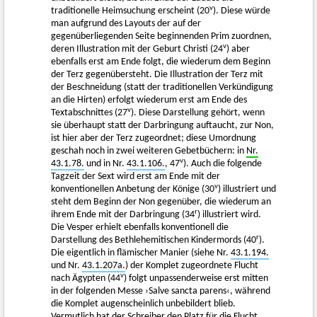
v
traditionelle Heimsuchung erscheint (20
). Diese würde
man aufgrund des Layouts der auf der
gegenüberliegenden Seite beginnenden Prim zuordnen,
v
deren Illustration mit der Geburt Christi (24
) aber
ebenfalls erst am Ende folgt, die wiederum dem Beginn
der Terz gegenübersteht. Die Illustration der Terz mit
der Beschneidung (statt der traditionellen Verkündigung
an die Hirten) erfolgt wiederum erst am Ende des
v
Textabschnittes (27
). Diese Darstellung gehört, wenn
sie überhaupt statt der Darbringung auftaucht, zur Non,
ist hier aber der Terz zugeordnet; diese Umordnung
geschah noch in zwei weiteren Gebetbüchern: in
Nr.
v
43.1.78.
und in Nr.
43.1.106.
, 47
). Auch die folgende
Tagzeit der Sext wird erst am Ende mit der
v
konventionellen Anbetung der Könige (30
) illustriert und
steht dem Beginn der Non gegenüber, die wiederum an
r
ihrem Ende mit der Darbringung (34
) illustriert wird.
Die Vesper erhielt ebenfalls konventionell die
r
Darstellung des Bethlehemitischen Kindermords (40
).
Die eigentlich in flämischer Manier (siehe Nr.
43.1.194.
und Nr.
43.1.207a.
) der Komplet zugeordnete Flucht
v
nach Ägypten (44
) folgt unpassenderweise erst mitten
in der folgenden Messe ›Salve sancta parens‹, während
die Komplet augenscheinlich unbebildert blieb.
Vermutlich hat der Schreiber den Platz für die Flucht