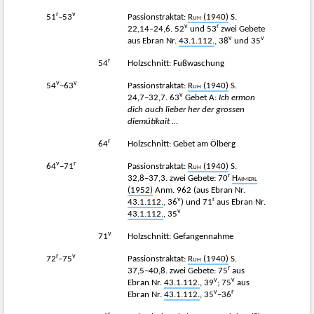
r
v
51
−53
Passionstraktat:
Ruh
(1940)
S.
v
r
22,14−24,6. 52
und 53
zwei Gebete
v
v
aus Ebran Nr.
43.1.112.
, 38
und 35
r
54
Holzschnitt: Fußwaschung
v
v
54
−63
Passionstraktat:
Ruh
(1940)
S.
v
24,7−32,7. 63
Gebet A:
Ich ermon
dich auch lieber her der grossen
diemútikait ...
r
64
Holzschnitt: Gebet am Ölberg
v
r
64
−71
Passionstraktat:
Ruh
(1940)
S.
r
32,8−37,3. zwei Gebete: 70
Haimerl
(1952)
Anm. 962 (aus Ebran Nr.
v
r
43.1.112.
, 36
) und 71
aus Ebran Nr.
v
43.1.112.
, 35
v
71
Holzschnitt: Gefangennahme
r
v
72
−75
Passionstraktat:
Ruh
(1940)
S.
r
37,5−40,8. zwei Gebete: 75
aus
v
v
Ebran Nr.
43.1.112.
, 39
; 75
aus
v
r
Ebran Nr.
43.1.112.
, 35
−36