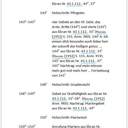
v
r
Ebran Nr.
43.1.112.
, 44
, 37
r
143
Holzschnitt: Pfingsten
v
v
143
−145
vier Gebete an den Hl. Geist, das
v
r
erste, dritte (144
) und vierte (145
)
r
aus Ebran Nr.
43.1.112.
, 55
(
Haimerl
r
[1952]
S. 155, Anm. 960), 144
A:
Ich
erman dich besunder auch lieber herr
der zukunft dez heiligen geiscz ...,
v
r
144
aus Ebran Nr.
43.1.112.
, 55
(
Haimerl
[1952]
S. 155, Anm. 959),
r
r
145
aus Ebran Nr.
43.1.112.
, 37
.
v
145
Nachtrag:
vnd mein erlosser
mein got vnd mein herr ...
Fortsetzung
r
von 141
r
146
Holzschnitt: Gnadenstuhl
v
v
146
−149
Gebet zur Dreifaltigkeit aus Ebran Nr.
r
v
43.1.112.
, 55
−56
. (
Haimerl
[1952]
Anm. 960); Nachtrag: Mariengebet
v
aus Ebran Nr.
43.1.112.
, 49
r
150
Holzschnitt: Marientod
v
v
150
−154
Anrufung Mariens aus Ebran Nr.