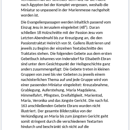
nach Ägypten bei der Komplet vergessen, weshalb die
Miniatur so unpassend in der Marienmesse nachgeholt
worden ist.
Die Evangelienpassagen werden inhaltlich passend vom
v
Einzug Jesu in Jerusalem eingeleitet (48
). Daran
schließen 18 Holzschnitte mit der Passion Jesu vom
Letzten Abendmahl bis zur Kreuzigung an, die den
Passionstraktat Heinrich von St. Gallens illustrieren und
jeweils zu Beginn der einzelnen Textabschnitte des
Traktates stehen. Die folgenden Gebete aus dem ersten
Gebetbuch Johannes von Indersdorf für Elisabeth Ebran
sind unter dem Gesichtspunkt der Heilsgeschichte ganz
anders zusammengefügt: Die Gebete treten in kleinen
Gruppen von zwei bis vier Gebeten zu jeweils einem
nachösterlichen Thema auf und jede Gruppe wird von
einer passenden Miniatur eingeleitet: Kreuzabnahme,
Grablegung, Auferstehung, Maria Magdalena,
Himmelfahrt, Pfingsten, Dreifaltigkeit, Marientod,
Maria, Veronika und das Jüngste Gericht. Die nach fol.
163 anschließenden Gebete Ebrans wurden nicht
illustriert. Der gesamte Bilderzyklus von der
Verkündigung an Maria bis zum jüngsten Gericht geht
somit stringent durch die verschiedenen Textarten
hindurch und beschränkt sich nicht auf die