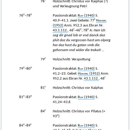
r
76
Holzschnitt: Christus vor Kaiphas (?)
und Verleugnung Petri
v
v
76
−78
Passionstraktat:
Ruh
(1940)
S.
r
40,9−41,1. zwei Gebete: 77
Haimerl
(1952)
Anm. 952,3 aus Ebran Nr.
r
v
v
43.1.112.
, 46
−46
; 78
A:
Herr ich
sag dir gnad lob er vnd danck daz
plút daz du vergossen hast am olperg
her daz hast du getan vmb die
gehorsam vnd wider die trakait ...
r
79
Holzschnitt: Verspottung
v
v
79
−80
Passionstraktat:
Ruh
(1940)
S.
41,2−23. Gebet:
Haimerl
(1952)
Anm.
r
952,2 aus Ebran Nr.
43.1.112.
, 46
r
81
Holzschnitt: Christus vor Kaiphas
v
v
81
−83
Passionstraktat:
Ruh
(1940)
S.
41,24−43,6
r
84
Holzschnitt: Christus vor Pilatus (=
v
93
)
v
r
84
−89
Passionstraktat:
Ruh
(1940)
S.