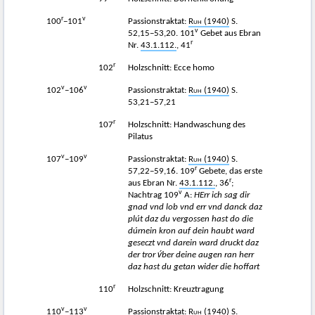
r
v
100
−101
Passionstraktat:
Ruh
(1940)
S.
v
52,15−53,20. 101
Gebet aus Ebran
r
Nr.
43.1.112.
, 41
r
102
Holzschnitt: Ecce homo
v
v
102
−106
Passionstraktat:
Ruh
(1940)
S.
53,21−57,21
r
107
Holzschnitt: Handwaschung des
Pilatus
v
v
107
−109
Passionstraktat:
Ruh
(1940)
S.
r
57,22−59,16. 109
Gebete, das erste
r
aus Ebran Nr.
43.1.112.
, 36
;
v
Nachtrag 109
A:
HErr ich sag dir
gnad vnd lob vnd err vnd danck daz
plút daz du vergossen hast do die
dúrnein kron auf dein haubt ward
geseczt vnd darein ward druckt daz
der tror v́ber deine augen ran herr
daz hast du getan wider die hoffart
r
110
Holzschnitt: Kreuztragung
v
v
110
−113
Passionstraktat:
Ruh
(1940)
S.