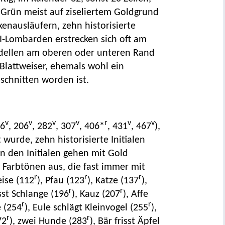
r Grün meist auf ziseliertem Goldgrund
enausläufern, zehn historisierte
, I-Lombarden erstrecken sich oft am
Cadellen am oberen oder unteren Rand
. Blattweiser, ehemals wohl ein
chnitten worden ist.
v
v
v
v
r
v
v
86
, 206
, 282
, 307
, 406*
, 431
, 467
),
 wurde, zehn historisierte Initialen
on den Initialen gehen mit Gold
Farbtönen aus, die fast immer mit
r
r
r
eise (112
), Pfau (123
), Katze (137
),
r
r
isst Schlange (196
), Kauz (207
), Affe
r
r
e (254
), Eule schlägt Kleinvogel (255
),
r
r
72
), zwei Hunde (283
), Bär frisst Äpfel