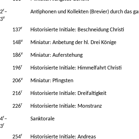
r
2
–
Antiphonen und Kollekten (Brevier) durch das ga
v
3
r
137
Historisierte Initiale: Beschneidung Christi
v
148
Miniatur: Anbetung der hl. Drei Könige
v
186
Miniatur: Auferstehung
r
196
Historisierte Initiale: Himmelfahrt Christi
v
206
Miniatur: Pfingsten
r
216
Historisierte Initiale: Dreifaltigkeit
r
226
Historisierte Initiale: Monstranz
r
4
–
Sanktorale
r
3
r
254
Historisierte Initiale: Andreas