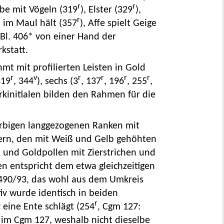
r
r
rbe mit Vögeln (319
), Elster (329
),
r
 im Maul hält (357
), Affe spielt Geige
 Bl. 406* von einer Hand der
kstatt.
mt mit profilierten Leisten in Gold
r
v
r
r
r
r
319
, 344
), sechs (3
, 137
, 196
, 255
,
rkinitialen bilden den Rahmen für die
farbigen langgezogenen Ranken mit
tern, den mit Weiß und Gelb gehöhten
 und Goldpollen mit Zierstrichen und
en entspricht dem etwa gleichzeitigen
1490/93, das wohl aus dem Umkreis
v wurde identisch in beiden
r
eine Ente schlägt (254
, Cgm 127:
s im Cgm 127, weshalb nicht dieselbe