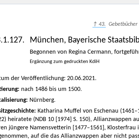
↑ 43.
Gebetbücher
.1.127.
München, Bayerische Staatsbib
Begonnen von Regina Cermann, fortgeführ
Ergänzung zum gedruckten KdiH
um der Veröffentlichung: 20.06.2021.
tierung:
nach 1486 bis um 1500.
alisierung:
Nürnberg.
itzgeschichte:
Katharina Muffel von Eschenau (1461–1
2) heiratete (NDB 10 [1974] S. 150), Allianzwappen auf 
en jüngere Namensvetterin [1477–1561], Klosterfrau i
enommen, auf die das Allianzwappen aber nicht passt)