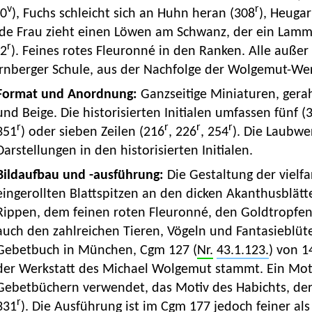
v
r
90
), Fuchs schleicht sich an Huhn heran (308
), Heuga
lde Frau zieht einen Löwen am Schwanz, der ein Lamm
r
32
). Feines rotes Fleuronné in den Ranken. Alle außer
rnberger Schule, aus der Nachfolge der Wolgemut-Wer
Format und Anordnung:
Ganzseitige Miniaturen, gerah
und Beige. Die historisierten Initialen umfassen fünf (
r
r
r
r
351
) oder sieben Zeilen (216
, 226
, 254
). Die Laubwe
Darstellungen in den historisierten Initialen.
Bildaufbau und -ausführung:
Die Gestaltung der viel
eingerollten Blattspitzen an den dicken Akanthusblät
Rippen, dem feinen roten Fleuronné, den Goldtropfen
auch den zahlreichen Tieren, Vögeln und Fantasieblüt
Gebetbuch in München, Cgm 127 (
Nr.
43.1.123.
) von 
der Werkstatt des Michael Wolgemut stammt. Ein Moti
Gebetbüchern verwendet, das Motiv des Habichts, der 
r
331
). Die Ausführung ist im Cgm 177 jedoch feiner al