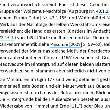
Hand verantwortlich scheint. Eher ist dieses Gebetbuc
Gruppe der Wolgemut-Nachfolge (Augsburg Nr.
43.1.2.
[ehem. Firmin-Didot]
Nr.
43.1.155.
und Wolfenbüttel
N
Werk aus der Nachfolge desselben Werkstatt-Umkreises
vergleichen: die Hand des ersten Künstlers im Andac
73.15.1.
) von 1494 führte die Ranken und das Fleuronn
Rankenornamentik siehe
Pfändtner
[2009]
S. 59–62). B
verwendet der Maler das gleiche Motiv der überdachte
v
beim auferstandenen Christus (186
) zu sehen ist. Gr
Stadtvedute im Hintergrund auf diesen beiden Blätter
verwandt zu sein, stammen aber sicherlich nicht von 
Die Miniaturen im Cgm 177 sind wenig detailliert ges
immer geflieste Böden und ein Mauerwerk aus Quadern,
eingelassen ist, durch das der Betrachter einen Blick 
Die Hintergründe bei den Außenszenen bestehen aus F
v
Wiedergabe von Himmel und Erde (111
) oder Blau u