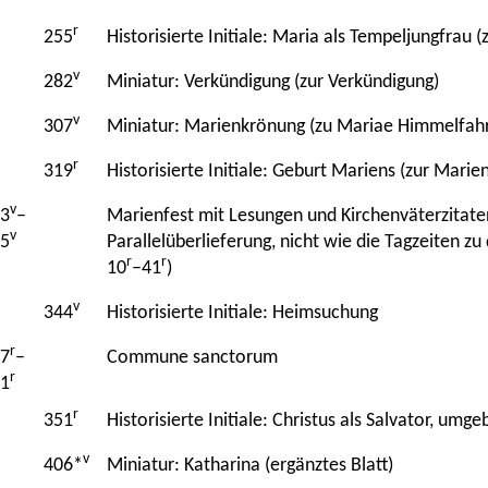
r
255
Historisierte Initiale: Maria als Tempeljungfrau
v
282
Miniatur: Verkündigung (zur Verkündigung)
v
307
Miniatur: Marienkrönung (zu Mariae Himmelfahr
r
319
Historisierte Initiale: Geburt Mariens (zur Marie
v
3
–
Marienfest mit Lesungen und Kirchenväterzitaten
v
5
Parallelüberlieferung, nicht wie die Tagzeiten 
r
r
10
–41
)
v
344
Historisierte Initiale: Heimsuchung
r
7
–
Commune sanctorum
r
1
r
351
Historisierte Initiale: Christus als Salvator, umg
v
406*
Miniatur: Katharina (ergänztes Blatt)