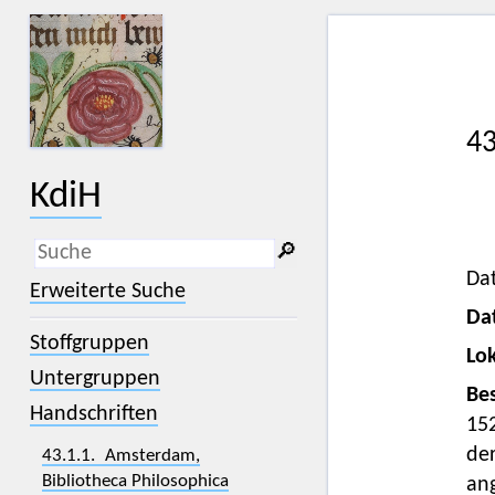
43
KdiH
🔎︎
Dat
_
(der Unterstrich) ist Platzhalter für
Erweiterte Suche
genau ein Zeichen.
Da
%
(das Prozentzeichen) ist Platzhalter
Stoffgruppen
für kein, ein oder mehr als ein
Lok
Zeichen.
Untergruppen
Bes
Handschriften
152
der
43.1.1. Amsterdam,
Bibliotheca Philosophica
ang