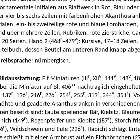
ornamentale Initialen aus Blattwerk in Rot, Blau ode
r vier bis sechs Zeilen mit farbenfrohen Akanthusrank
tialen, ein- bis zweizeilige rote und blaue Lombarden
nd über mehrere Zeilen, Rubriken, rote Zierstriche, 
r
v
 20 Seiten. Hand 2 (468
–479
): Kursive, 17–18 Zeilen
utelbuch, dessen Beutel am unteren Rand knapp abges
hreibsprache:
nürnbergisch.
r
v
v
v
 Bildausstattung:
Elf Miniaturen (III
, XII
, 111
, 148
, 1
r
ei die Miniatur auf Bl. 406*
nachträglich eingeheftet
r
r
r
r
r
r
r
v
r
, 137
, 196
, 216
, 226
, 254
, 255
, 319
, 344
, 351
). V
höhte und geaderte Akanthusranken in verschiedenen 
ren besetzt sind: Laute spielender Bär, Kiebitz, Blaum
r
r
nich (149
), Regenpfeifer und Kiebitz (187
), Storch fr
r
r
16
), Wildschwein und Eule (226
), Habicht schlägt Ent
e schießt mit einer Armbrust auf ein Eichhörnchen (2