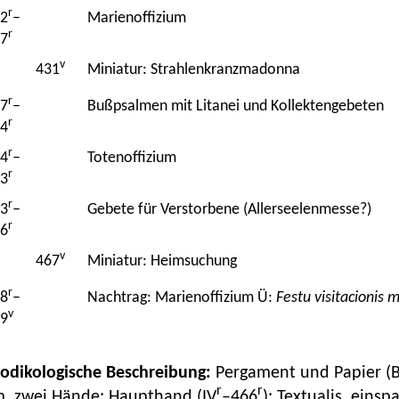
r
2
–
Marienoffizium
r
7
v
431
Miniatur: Strahlenkranzmadonna
r
7
–
Bußpsalmen mit Litanei und Kollektengebeten
r
4
r
4
–
Totenoffizium
r
3
r
3
–
Gebete für Verstorbene (Allerseelenmesse?)
r
6
v
467
Miniatur: Heimsuchung
r
8
–
Nachtrag: Marienoffizium Ü:
Festu visitacionis 
v
9
Kodikologische Beschreibung:
Pergament und Papier (Bl
r
r
, zwei Hände: Haupthand (IV
–466
): Textualis, einsp