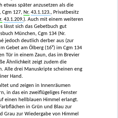
h etwas später anzusetzen als die
, Cgm 127,
Nr.
43.1.123.
, Privatbesitz
r.
43.1.209.
). Auch mit einem weiteren
 lässt sich das Gebetbuch gut
htsbuch München, Cgm 134 (Nr.
é jedoch deutlich derber aus (zur
v
eim Gebet am Ölberg (16
) im Cgm 134
n Tür in einem Zaun, das im Brevier
oße Ähnlichkeit zeigt zudem die
n. Alle drei Manuskripte scheinen eng
einer Hand.
taltet und zeigen in Innenräumen
 in das ein zweiflügeliges Fenster
auf einen hellblauen Himmel erlangt.
arbflächen in Grün und Blau zur
nd Grau zur Wiedergabe von Himmel