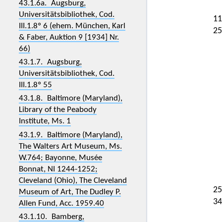
43.1.6a. Augsburg,
Universitätsbibliothek, Cod.
11
III.1.8º 6 (ehem. München, Karl
25
& Faber, Auktion 9 [1934] Nr.
66)
43.1.7. Augsburg,
Universitätsbibliothek, Cod.
III.1.8º 55
43.1.8. Baltimore (Maryland),
Library of the Peabody
Institute, Ms. 1
43.1.9. Baltimore (Maryland),
The Walters Art Museum, Ms.
W.764; Bayonne, Musée
Bonnat, NI 1244-1252;
Cleveland (Ohio), The Cleveland
25
Museum of Art, The Dudley P.
34
Allen Fund, Acc. 1959.40
43.1.10. Bamberg,