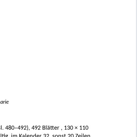
marie
. 480–492), 492 Blätter , 130 × 110
altig, im Kalender 32, sonst 20 Zeilen,