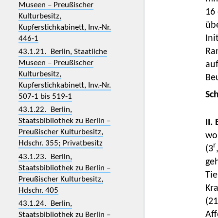
Museen – Preußischer
16 
Kulturbesitz,
übe
Kupferstichkabinett, Inv.-Nr.
Ini
446-1
Ra
43.1.21. Berlin, Staatliche
Museen – Preußischer
auf
Kulturbesitz,
Be
Kupferstichkabinett, Inv.-Nr.
Sc
507-1 bis 519-1
43.1.22. Berlin,
Staatsbibliothek zu Berlin –
II.
Preußischer Kulturbesitz,
wob
Hdschr. 355; Privatbesitz
r
(3
43.1.23. Berlin,
ge
Staatsbibliothek zu Berlin –
Tie
Preußischer Kulturbesitz,
Kra
Hdschr. 405
(2
43.1.24. Berlin,
Aff
Staatsbibliothek zu Berlin –