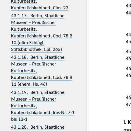
Kulturbesitz,
43
Kupferstichkabinett, Cim. 23
44
43.1.17. Berlin, Staatliche
Museen – Preußischer
Kulturbesitz,
44
Kupferstichkabinett, Cod. 78 B
45
10 (olim Schlägl,
Stiftsbibliothek, Cpl. 263)
45
43.1.18. Berlin, Staatliche
46
Museen – Preußischer
46
Kulturbesitz,
46
Kupferstichkabinett, Cod. 78 B
11 (ehem. Hs. 46)
43.1.19. Berlin, Staatliche
46
Museen – Preußischer
47
Kulturbesitz,
Kupferstichkabinett, Inv.-Nr. 7-1
bis 13-1
I. 
43.1.20. Berlin, Staatliche
mm