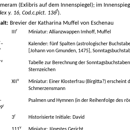
eram (Exlibris auf dem Innenspiegel); im Innenspiege
f
ex y. 16, Cod.c.pict. 136
).
alt:
Brevier der Katharina Muffel von Eschenau
r
III
Miniatur: Allianzwappen Imhoff, Muffel
r
–
Kalender: fünf Spalten (astrologischer Buchst
v
[Johann von Gmunden, 1475], Sonntagsbuchstab
+v
Tabelle zur Berechnung der Sonntagsbuchstabe
Sternzeichen
v
XII
Miniatur: Einer Klosterfrau (Birgitta?) erscheint
Schmerzensmann
–
Psalmen und Hymnen (in der Reihenfolge des rö
r
9
r
3
Historisierte Initiale: David
v
111
Miniatur: Jüngstes Gericht