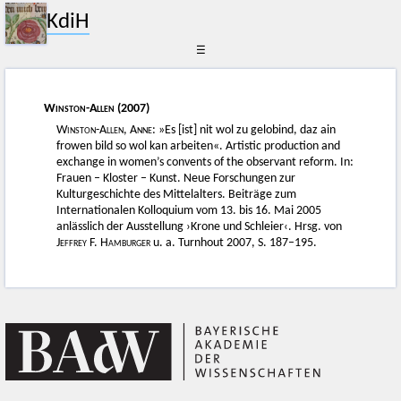
KdiH
☰
Winston-Allen
(2007)
Winston-Allen, Anne
: »Es [ist] nit wol zu gelobind, daz ain
frowen bild so wol kan arbeiten«. Artistic production and
exchange in women’s convents of the observant reform. In:
Frauen – Kloster – Kunst. Neue Forschungen zur
Kulturgeschichte des Mittelalters. Beiträge zum
Internationalen Kolloquium vom 13. bis 16. Mai 2005
anlässlich der Ausstellung ›Krone und Schleier‹. Hrsg. von
Jeffrey F. Hamburger
u. a. Turnhout 2007, S. 187–195.