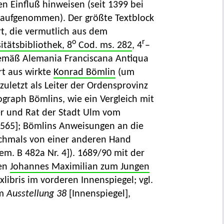
n Einfluß hinweisen (seit 1399 bei
r aufgenommen). Der größte Textblock
ert, die vermutlich aus dem
o
r
tätsbibliothek, 8
Cod. ms. 282
, 4
–
emäß Alemania Franciscana Antiqua
rt aus wirkte
Konrad Bömlin
(um
uletzt als Leiter der Ordensprovinz
ograph Bömlins, wie ein Vergleich mit
r und Rat der Stadt Ulm vom
U 565]; Bömlins Anweisungen an die
ochmals von einer anderen Hand
hem. B 482a Nr. 4]). 1689/90 mit der
fen
Johannes Maximilian zum Jungen
xlibris im vorderen Innenspiegel; vgl.
im
Ausstellung 38
[Innenspiegel],