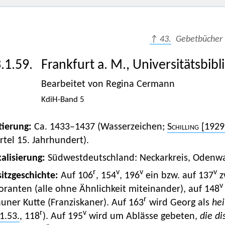
↑ 43.
Gebetbücher
.1.59.
Frankfurt a. M., Universitätsbibl
Bearbeitet von Regina Cermann
KdiH-Band 5
tierung:
Ca. 1433–1437 (Wasserzeichen;
Schilling
[1929
rtel 15. Jahrhundert).
alisierung:
Südwestdeutschland: Neckarkreis, Odenw
r
v
v
v
itzgeschichte:
Auf 106
, 154
, 196
ein bzw. auf 137
z
v
ranten (alle ohne Ähnlichkeit miteinander), auf 148
r
uner Kutte (Franziskaner). Auf 163
wird Georg als
hei
r
v
1.53.
, 118
). Auf 195
wird um Ablässe gebeten,
die di