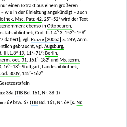
 nur einen Extrakt aus einem größeren
t – wie in der Einleitung angekündigt – auch
v
v
iothek, Msc. Patr. 42
, 25
–52
wird der Text
ch genommen; ebenso in
Ottobeuren,
o
v
r
sitätsbibliothek, Cod. II.1.4
3
, 152
–158
 datiert]; vgl.
Palmer
[2005a]
S. 249, Anm.
ntlich gebraucht, vgl.
Augsburg,
o
v
v
. III.1.8
19
, 11
–71
;
Berlin,
r
r
germ. oct. 31
, 161
–182
und
Ms. germ.
v
r
0
, 16
–18
;
Stuttgart, Landesbibliothek,
r
v
 Cod. 3009
, 145
–162
Gesetzestafeln
ber
38a (
TIB
Bd. 161, Nr. 38-1)
iber
69 bzw. 67 (
TIB
Bd. 161, Nr. 69 [s.
Nr.