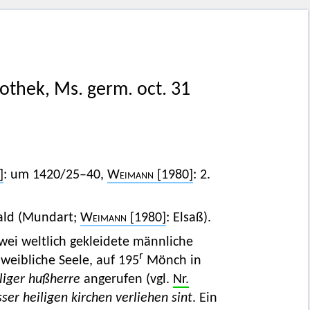
iothek, Ms. germ. oct. 31
]
: um 1420/25–40,
Weimann
[1980]
: 2.
ald (Mundart;
Weimann
[1980]
: Elsaß).
wei weltlich gekleidete männliche
r
weibliche Seele, auf 195
Mönch in
liger hußherre
angerufen (vgl.
Nr.
sser heiligen kirchen verliehen sint
. Ein