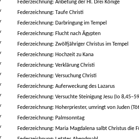
r
Federzeichnung: Anbetung der Hl. Drei Könige
r
Federzeichnung: Taufe Christi
r
Federzeichnung: Darbringung im Tempel
r
Federzeichnung: Flucht nach Ägypten
r
Federzeichnung: Zwölfjähriger Christus im Tempel
r
Federzeichnung: Hochzeit zu Kana
r
Federzeichnung: Verklärung Christi
r
Federzeichnung: Versuchung Christi
r
Federzeichnung: Auferweckung des Lazarus
r
Federzeichnung: Versuchte Steinigung Jesu (Io 8,45–59
r
Federzeichnung: Hoherpriester, umringt von Juden (T
r
Federzeichnung: Palmsonntag
r
Federzeichnung: Maria Magdalena salbt Christus die 
r