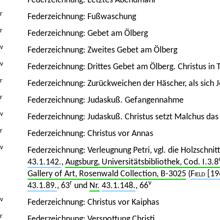
Federzeichnung: Letztes Abendmahl
r
Federzeichnung: Fußwaschung
r
Federzeichnung: Gebet am Ölberg
v
Federzeichnung: Zweites Gebet am Ölberg
v
Federzeichnung: Drittes Gebet am Ölberg. Christus in
r
Federzeichnung: Zurückweichen der Häscher, als sich J
r
Federzeichnung: Judaskuß. Gefangennahme
v
Federzeichnung: Judaskuß. Christus setzt Malchus da
r
Federzeichnung: Christus vor Annas
v
Federzeichnung: Verleugnung Petri, vgl. die Holzschnitt
43.1.142.
,
Augsburg, Universitätsbibliothek, Cod. I.3.8
Gallery of Art, Rosenwald Collection, B-3025
(
Field
[19
r
v
43.1.89.
, 63
und
Nr.
43.1.148.
, 66
v
Federzeichnung: Christus vor Kaiphas
r
Federzeichnung: Verspottung Christi