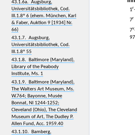
Inh
43.1.6a. Augsburg,
r
Universitätsbibliothek, Cod.
1
III.1.8º 6 (ehem. München, Karl
r
7
& Faber, Auktion 9 [1934] Nr.
v
66)
7
97
43.1.7. Augsburg,
Universitätsbibliothek, Cod.
III.1.8º 55
43.1.8. Baltimore (Maryland),
Library of the Peabody
Institute, Ms. 1
43.1.9. Baltimore (Maryland),
The Walters Art Museum, Ms.
W.764; Bayonne, Musée
Bonnat, NI 1244-1252;
Cleveland (Ohio), The Cleveland
Museum of Art, The Dudley P.
Allen Fund, Acc. 1959.40
43.1.10. Bamberg,