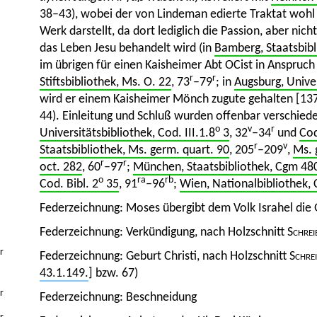
38–43), wobei der von Lindeman edierte Traktat wohl
Werk darstellt, da dort lediglich die Passion, aber nich
das Leben Jesu behandelt wird (in
Bamberg, Staatsbibl
im übrigen für einen Kaisheimer Abt OCist in Anspru
r
r
Stiftsbibliothek, Ms. O. 22
, 73
–79
; in
Augsburg, Univer
wird er einem Kaisheimer Mönch zugute gehalten [1377
44). Einleitung und Schluß wurden offenbar verschiede
o
v
r
Universitätsbibliothek, Cod. III.1.8
3
, 32
–34
und
Cod
r
v
Staatsbibliothek, Ms. germ. quart. 90
, 205
–209
,
Ms. 
r
r
oct. 282
, 60
–97
;
München, Staatsbibliothek, Cgm 48
o
ra
rb
Cod. Bibl. 2
35
, 91
–96
;
Wien, Nationalbibliothek,
Federzeichnung: Moses übergibt dem Volk Israhel die 
Federzeichnung: Verkündigung, nach Holzschnitt
Schrei
r
Federzeichnung: Geburt Christi, nach Holzschnitt
Schre
43.1.149.
] bzw. 67)
r
Federzeichnung: Beschneidung