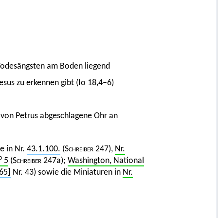
 Todesängsten am Boden liegend
esus zu erkennen gibt (Io 18,4–6)
s von Petrus abgeschlagene Ohr an
e in Nr.
43.1.100.
(
Schreiber 247
),
Nr.
o
5
(
Schreiber
247a);
Washington, National
65]
Nr. 43) sowie die Miniaturen in
Nr.