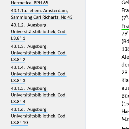
Ge
Hermetica, BPH 65
Fra
43.1.1a. ehem. Amsterdam,
v
Sammlung Carl Richartz, Nr. 43
(7
43.1.2. Augsburg,
Fr
Universitätsbibliothek, Cod.
r
79
I.3.8º 1
(Bd
43.1.3. Augsburg,
138
Universitätsbibliothek, Cod.
Ale
I.3.8º 2
de
43.1.4. Augsburg,
29.
Universitätsbibliothek, Cod.
Kl
I.3.8º 3
aus
43.1.5. Augsburg,
Universitätsbibliothek, Cod.
Bü
I.3.8º 4
(15
43.1.6. Augsburg,
Han
Universitätsbibliothek, Cod.
Ms
I.3.8º 10