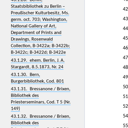
Staatsbibliothek zu Berlin –
42
Preußischer Kulturbesitz, Ms.
43
germ. oct. 703; Washington,
National Gallery of Art,
44
Department of Prints and
45
Drawings, Rosenwald
Collection, B-3422a; B-3422b;
46
B-3422c; B-3422d; B-3422e
47
43.1.29. ehem. Berlin, J. A.
Stargardt, 8.5.1873, Nr. 24
48
43.1.30. Bern,
49
Burgerbibliothek, Cod. 801
50
43.1.31. Bressanone / Brixen,
Bibliothek des
51
Priesterseminars, Cod. T 5 (Nr.
52
149)
54
43.1.32. Bressanone / Brixen,
Bibliothek des
55