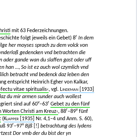
risti
mit 63 Federzeichnungen.
r
schichte folgt jeweils ein Gebet) 8
In dem
eilge her moyses sprach zu dem volck von
n vnderloß gedencken vnd betrachten die
n ader gande wan du slaffen gast oder uff
gen han …
,
So ist ez auch wol czymlich vnd
yßlich betracht vnd bedenck daz leben den
ung entspricht Heinrich Egher von Kalkar,
ectu vitae spiritualis‹
, vgl.
Lindeman
[1933]
h daz du mir armen sunder auch wollest
v
r
griert sind auf 60
–63
Gebet zu den fünf
r
v
n Worten Christi am Kreuz‹
, 88
–89
fünf
t
(
Klapper
[1935]
Nr. 4,1–4 und Anm. S. 60),
r
v
luß 93
–97
Bjß
[!]
betrachtung des lydens
rtzest Dor vmb der du bist der yn