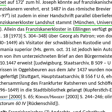
r
bet
auf 172
zum hl. Joseph könnte auf franziskanische
nziskanern verehrt, erst 1487 in das römische Brevie
v
–97
) ist zudem in einer Handschrift parallel überlief
anziskanerkloster Landshut
stammt (
München, Universi
). Allein das
Franziskanerkloster in Eßlingen
verfügt g
. 18 [1973] S. 304–348) über Georg als Patron; von do
0–1449) als Visitator der schwäbischen Kustodie und z
mania superior (Ms. germ. oct. 31 ist jedoch kein Aut
m von ihm unterzeichneten Brief an den Bürgermeiste
10.1447 erweist [Ludwigsburg, Staatsarchiv, B 509 – 
arissen in Oggelsbeuren aus dem Jahr 1437 wurden n
gefertigt [Stuttgart, Hauptstaatsarchiv, B 556 f U 6, e
chersammlung des Frankfurter Ratsherren und Schöf
96–1649) in die Stadtbibliothek gelangt (Kupferstich-E
sert
[2000]
S. 65;
Körner
/
Hansert [2003] S. 244–246;
ol
ctorum 60 IV
[Rückenschild]).