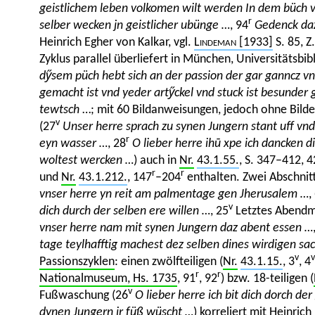
geistlichem leben volkomen wilt werden In dem büch v
r
selber wecken jn geistlicher ubünge …
, 94
Gedenck daz 
Heinrich Egher von Kalkar, vgl.
Lindeman
[1933]
S. 85, Z
Zyklus parallel überliefert in München, Universitätsbib
dy̋
sem püch hebt sich an der passion der gar ganncz v
gemacht ist vnd yeder arty̋
ckel vnd stuck ist besunder 
tewtsch
…; mit 60 Bildanweisungen, jedoch ohne Bild
v
(27
Unser herre sprach zu synen Jungern stant uff vnd
r
eyn wasser …
, 28
O lieber herre ihū xpe ich dancken di
woltest wercken …
) auch in
Nr.
43.1.55.
, S. 347–412, 
r
r
und
Nr.
43.1.212.
, 147
–204
enthalten. Zwei Abschnit
vnser herre yn reit am palmentage gen Jherusalem …
,
v
dich durch der selben ere willen …
, 25
Letztes Abend
vnser herre nam mit synen Jungern daz abent essen …
tage teylhafftig machest dez selben dines wirdigen s
v
v
Passionszyklen
: einen zwölfteiligen (
Nr.
43.1.15.
, 3
, 4
r
r
Nationalmuseum, Hs. 1735
, 91
, 92
) bzw. 18-teiligen (
v
Fußwaschung (26
O lieber herre ich bit dich dorch de
dynen Jungern ir füß wüscht …
) korreliert mit
Heinrich