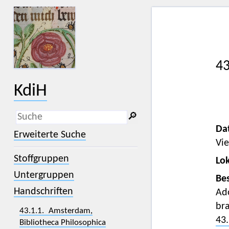
43
KdiH
🔎︎
Da
_
(der Unterstrich) ist Platzhalter für
Erweiterte Suche
genau ein Zeichen.
Vie
%
(das Prozentzeichen) ist Platzhalter
Stoffgruppen
für kein, ein oder mehr als ein
Lok
Zeichen.
Untergruppen
Bes
Handschriften
Ado
bra
43.1.1. Amsterdam,
43.
Bibliotheca Philosophica