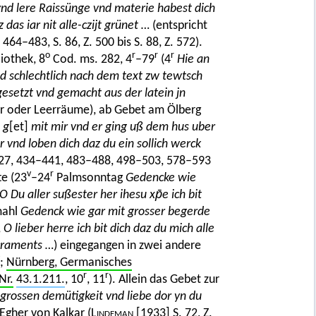
nd lere Raissünge vnd materie habest dich
das iar nit alle-czijt grünet …
(entspricht
. 464–483, S. 86, Z. 500 bis S. 88, Z. 572).
o
r
r
r
liothek, 8
Cod. ms. 282, 4
–79
(4
Hie an
nd schlechtlich nach dem text zw tewtsch
gesetzt vnd gemacht aus der latein jn
er oder Leerräume), ab Gebet am Ölberg
 g
[et]
mit mir vnd er ging uß dem hus uber
r vnd loben dich daz du ein sollich werck
427, 434–441, 483–488, 498–503, 578–593
v
r
te (23
–24
Palmsonntag
Gedencke wie
O Du aller sußester her ihesu xp̄e ich bit
mahl
Gedenck wie gar mit grosser begerde
,
O lieber herre ich bit dich daz du mich alle
acraments …
) eingegangen in zwei andere
;
Nürnberg, Germanisches
r
r
Nr.
43.1.211.
, 10
, 11
). Allein das Gebet zur
r grossen demütigkeit vnd liebe dor yn du
 Egher von Kalkar
(
Lindeman
[1933]
S. 72, Z.