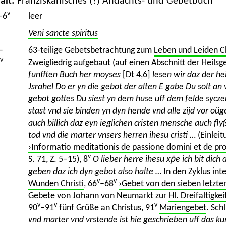
alt:
Franziskanisches (?) Andachts- und Gebetbuch
v
–6
leer
Veni sancte spiritus
–
63-teilige Gebetsbetrachtung zum
Leben und Leiden Ch
v
Zweigliedrig aufgebaut (auf einen Abschnitt der Heilsge
funfften Buch her moyses
[Dt 4,6]
lesen wir daz der h
Jsrahel Do er yn die gebot der alten E gabe Du solt a
gebot gottes Du siest yn dem huse uff dem felde sycze
stast vnd sie binden yn dyn hende vnd alle zijd vor oü
auch billich daz eyn ieglichen cristen mensche auch fl
tod vnd die marter vnsers herren ihesu cristi …
(Einleit
›Informatio meditationis de passione domini et de prof
v
S. 71, Z. 5–15), 8
O lieber herre ihesu xp̄e ich bit dic
geben daz ich dyn gebot also halte …
In den Zyklus inte
v
v
Wunden Christi
, 66
–68
›Gebet von den sieben letzte
Gebete von Johann von Neumarkt zur
Hl. Dreifaltigkei
v
v
v
90
–91
fünf Grüße an Christus, 91
Mariengebet
. Sch
vnd marter vnd vrstende ist hie geschrieben uff das ku