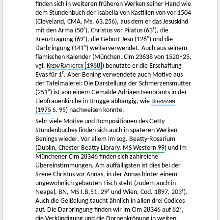
finden sich in weiteren früheren Werken seiner Hand wie
dem Stundenbuch der Isabella von Kastilien von vor 1504
(Cleveland, CMA, Ms. 63.256), aus dem er das Jesuskind
r
r
mit den Arma (50
), Christus vor Pilatus (63
), die
r
v
Kreuztragung (69
), die Geburt Jesu (126
) und die
v
Darbringung (141
) weiterverwendet. Auch aus seinem
flämischen Kalender (München, Clm 23638 von 1520–25,
vgl.
Kren
/
Rathofer [1988]
) benutzte er die Erschaffung
r
Evas für 1
. Aber Bening verwendete auch Motive aus
der Tafelmalerei: Die Darstellung der Schmerzensmutter
v
(251
) ist von einem Gemälde Adriaen Isenbrants in der
Liebfrauenkirche in Brügge abhängig, wie
Biermann
(1975
S. 95) nachweisen konnte.
Sehr viele Motive und Kompositionen des Getty
Stundenbuches finden sich auch in späteren Werken
Benings wieder. Vor allem im sog. Beatty-Rosarium
(
Dublin, Chester Beatty Library, MS Western 99
) und im
Münchener Clm 28346 finden sich zahlreiche
Übereinstimmungen. Am auffälligsten ist dies bei der
Szene Christus vor Annas, in der Annas hinter einem
ungewöhnlich gebauten Tisch steht (zudem auch in
r
r
Neapel, BN, MS I.B.51, 29
und Wien, Cod. 1897, 203
).
Auch die Geißelung taucht ähnlich in allen drei Codices
v
auf. Die Darbringung finden wir im Clm 28346 auf 82
,
die Verkündigung und die Dornenkrönung in weiten