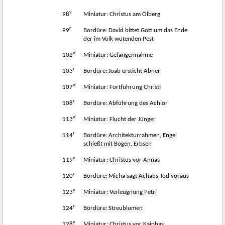
v
98
Miniatur: Christus am Ölberg
r
99
Bordüre: David bittet Gott um das Ende
der im Volk wütenden Pest
v
102
Miniatur: Gefangennahme
r
103
Bordüre: Joab ersticht Abner
v
107
Miniatur: Fortführung Christi
r
108
Bordüre: Abführung des Achior
v
113
Miniatur: Flucht der Jünger
r
114
Bordüre: Architekturrahmen, Engel
schießt mit Bogen, Erbsen
v
119
Miniatur: Christus vor Annas
r
120
Bordüre: Micha sagt Achabs Tod voraus
v
123
Miniatur: Verleugnung Petri
r
124
Bordüre: Streublumen
v
128
Miniatur: Christus vor Kaiphas