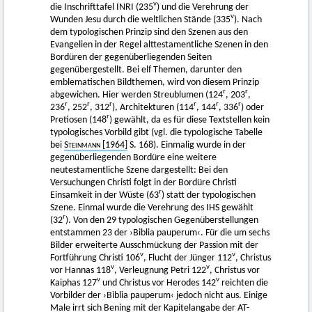
v
die Inschrifttafel INRI (235
) und die Verehrung der
v
Wunden Jesu durch die weltlichen Stände (335
). Nach
dem typologischen Prinzip sind den Szenen aus den
Evangelien in der Regel alttestamentliche Szenen in den
Bordüren der gegenüberliegenden Seiten
gegenübergestellt. Bei elf Themen, darunter den
emblematischen Bildthemen, wird von diesem Prinzip
r
r
abgewichen. Hier werden Streublumen (124
, 203
,
r
r
r
r
r
r
236
, 252
, 312
), Architekturen (114
, 144
, 336
) oder
r
Pretiosen (148
) gewählt, da es für diese Textstellen kein
typologisches Vorbild gibt (vgl. die typologische Tabelle
bei
Steinmann
[1964]
S. 168). Einmalig wurde in der
gegenüberliegenden Bordüre eine weitere
neutestamentliche Szene dargestellt: Bei den
Versuchungen Christi folgt in der Bordüre Christi
r
Einsamkeit in der Wüste (63
) statt der typologischen
Szene. Einmal wurde die Verehrung des IHS gewählt
r
(32
). Von den 29 typologischen Gegenüberstellungen
entstammen 23 der ›Biblia pauperum‹. Für die um sechs
Bilder erweiterte Ausschmückung der Passion mit der
v
v
Fortführung Christi 106
, Flucht der Jünger 112
, Christus
v
v
vor Hannas 118
, Verleugnung Petri 122
, Christus vor
v
v
Kaiphas 127
und Christus vor Herodes 142
reichten die
Vorbilder der ›Biblia pauperum‹ jedoch nicht aus. Einige
Male irrt sich Bening mit der Kapitelangabe der AT-