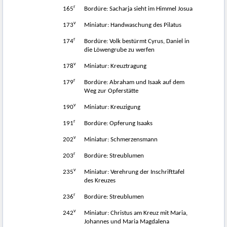
r
165
Bordüre: Sacharja sieht im Himmel Josua
v
173
Miniatur: Handwaschung des Pilatus
r
174
Bordüre: Volk bestürmt Cyrus, Daniel in
die Löwengrube zu werfen
v
178
Miniatur: Kreuztragung
r
179
Bordüre: Abraham und Isaak auf dem
Weg zur Opferstätte
v
190
Miniatur: Kreuzigung
r
191
Bordüre: Opferung Isaaks
v
202
Miniatur: Schmerzensmann
r
203
Bordüre: Streublumen
v
235
Miniatur: Verehrung der Inschrifttafel
des Kreuzes
r
236
Bordüre: Streublumen
v
242
Miniatur: Christus am Kreuz mit Maria,
Johannes und Maria Magdalena