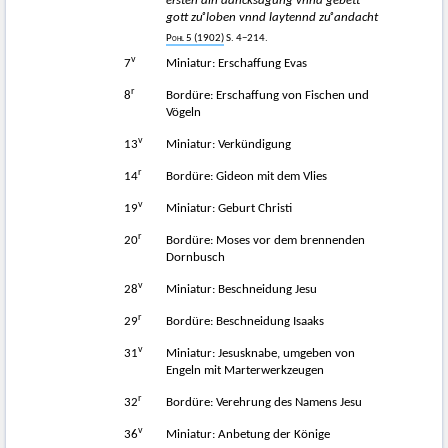
ersten ain dancksagung vnnd gebett
gott zuͦ loben vnnd laytennd zuͦ andacht
Pohl 5 (1902)
S. 4−214.
v
7
Miniatur: Erschaffung Evas
r
8
Bordüre: Erschaffung von Fischen und
Vögeln
v
13
Miniatur: Verkündigung
r
14
Bordüre: Gideon mit dem Vlies
v
19
Miniatur: Geburt Christi
r
20
Bordüre: Moses vor dem brennenden
Dornbusch
v
28
Miniatur: Beschneidung Jesu
r
29
Bordüre: Beschneidung Isaaks
v
31
Miniatur: Jesusknabe, umgeben von
Engeln mit Marterwerkzeugen
r
32
Bordüre: Verehrung des Namens Jesu
v
36
Miniatur: Anbetung der Könige