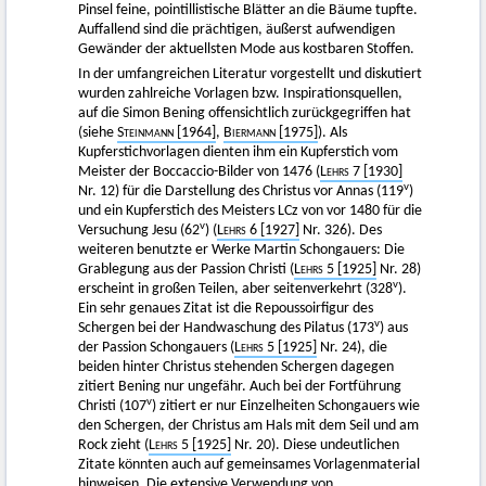
Pinsel feine, pointillistische Blätter an die Bäume tupfte.
Auffallend sind die prächtigen, äußerst aufwendigen
Gewänder der aktuellsten Mode aus kostbaren Stoffen.
In der umfangreichen Literatur vorgestellt und diskutiert
wurden zahlreiche Vorlagen bzw. Inspirationsquellen,
auf die Simon Bening offensichtlich zurückgegriffen hat
(siehe
Steinmann
[1964]
,
Biermann
[1975]
). Als
Kupferstichvorlagen dienten ihm ein Kupferstich vom
Meister der Boccaccio-Bilder von 1476 (
Lehrs
7 [1930]
v
Nr. 12) für die Darstellung des Christus vor Annas (119
)
und ein Kupferstich des Meisters LCz von vor 1480 für die
v
Versuchung Jesu (62
) (
Lehrs
6 [1927]
Nr. 326). Des
weiteren benutzte er Werke Martin Schongauers: Die
Grablegung aus der Passion Christi (
Lehrs
5 [1925]
Nr. 28)
v
erscheint in großen Teilen, aber seitenverkehrt (328
).
Ein sehr genaues Zitat ist die Repoussoirfigur des
v
Schergen bei der Handwaschung des Pilatus (173
) aus
der Passion Schongauers (
Lehrs
5 [1925]
Nr. 24), die
beiden hinter Christus stehenden Schergen dagegen
zitiert Bening nur ungefähr. Auch bei der Fortführung
v
Christi (107
) zitiert er nur Einzelheiten Schongauers wie
den Schergen, der Christus am Hals mit dem Seil und am
Rock zieht (
Lehrs
5 [1925]
Nr. 20). Diese undeutlichen
Zitate könnten auch auf gemeinsames Vorlagenmaterial
hinweisen. Die extensive Verwendung von