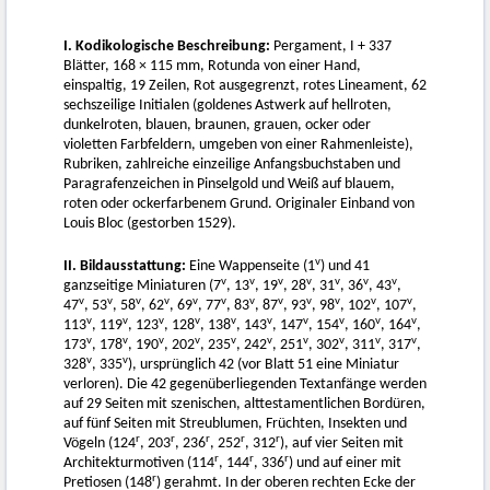
I. Kodikologische Beschreibung:
Pergament, I + 337
Blätter, 168 × 115 mm, Rotunda von einer Hand,
einspaltig, 19 Zeilen, Rot ausgegrenzt, rotes Lineament, 62
sechszeilige Initialen (goldenes Astwerk auf hellroten,
dunkelroten, blauen, braunen, grauen, ocker oder
violetten Farbfeldern, umgeben von einer Rahmenleiste),
Rubriken, zahlreiche einzeilige Anfangsbuchstaben und
Paragrafenzeichen in Pinselgold und Weiß auf blauem,
roten oder ockerfarbenem Grund. Originaler Einband von
Louis Bloc (gestorben 1529).
v
II. Bildausstattung:
Eine Wappenseite (1
) und 41
v
v
v
v
v
v
v
ganzseitige Miniaturen (7
, 13
, 19
, 28
, 31
, 36
, 43
,
v
v
v
v
v
v
v
v
v
v
v
v
47
, 53
, 58
, 62
, 69
, 77
, 83
, 87
, 93
, 98
, 102
, 107
,
v
v
v
v
v
v
v
v
v
v
113
, 119
, 123
, 128
, 138
, 143
, 147
, 154
, 160
, 164
,
v
v
v
v
v
v
v
v
v
v
173
, 178
, 190
, 202
, 235
, 242
, 251
, 302
, 311
, 317
,
v
v
328
, 335
), ursprünglich 42 (vor Blatt 51 eine Miniatur
verloren). Die 42 gegenüberliegenden Textanfänge werden
auf 29 Seiten mit szenischen, alttestamentlichen Bordüren,
auf fünf Seiten mit Streublumen, Früchten, Insekten und
r
r
r
r
r
Vögeln (124
, 203
, 236
, 252
, 312
), auf vier Seiten mit
r
r
r
Architekturmotiven (114
, 144
, 336
) und auf einer mit
r
Pretiosen (148
) gerahmt. In der oberen rechten Ecke der