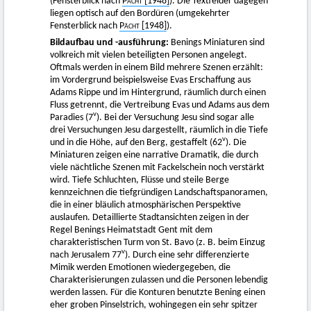
(Fensterblick nach
Pächt
[1948]
). Die Textfelder dagegen
liegen optisch auf den Bordüren (umgekehrter
Fensterblick nach
Pächt
[1948]
).
Bildaufbau und -ausführung:
Benings Miniaturen sind
volkreich mit vielen beteiligten Personen angelegt.
Oftmals werden in einem Bild mehrere Szenen erzählt:
im Vordergrund beispielsweise Evas Erschaffung aus
Adams Rippe und im Hintergrund, räumlich durch einen
Fluss getrennt, die Vertreibung Evas und Adams aus dem
v
Paradies (7
). Bei der Versuchung Jesu sind sogar alle
drei Versuchungen Jesu dargestellt, räumlich in die Tiefe
v
und in die Höhe, auf den Berg, gestaffelt (62
). Die
Miniaturen zeigen eine narrative Dramatik, die durch
viele nächtliche Szenen mit Fackelschein noch verstärkt
wird. Tiefe Schluchten, Flüsse und steile Berge
kennzeichnen die tiefgründigen Landschaftspanoramen,
die in einer bläulich atmosphärischen Perspektive
auslaufen. Detaillierte Stadtansichten zeigen in der
Regel Benings Heimatstadt Gent mit dem
charakteristischen Turm von St. Bavo (z. B. beim Einzug
v
nach Jerusalem 77
). Durch eine sehr differenzierte
Mimik werden Emotionen wiedergegeben, die
Charakterisierungen zulassen und die Personen lebendig
werden lassen. Für die Konturen benutzte Bening einen
eher groben Pinselstrich, wohingegen ein sehr spitzer