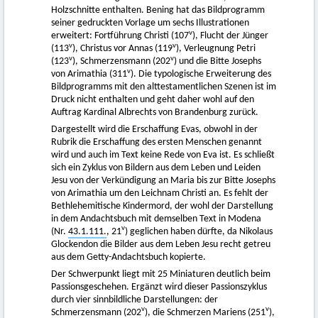
Holzschnitte enthalten. Bening hat das Bildprogramm
seiner gedruckten Vorlage um sechs Illustrationen
v
erweitert: Fortführung Christi (107
), Flucht der Jünger
v
v
(113
), Christus vor Annas (119
), Verleugnung Petri
v
v
(123
), Schmerzensmann (202
) und die Bitte Josephs
v
von Arimathia (311
). Die typologische Erweiterung des
Bildprogramms mit den alttestamentlichen Szenen ist im
Druck nicht enthalten und geht daher wohl auf den
Auftrag Kardinal Albrechts von Brandenburg zurück.
Dargestellt wird die Erschaffung Evas, obwohl in der
Rubrik die Erschaffung des ersten Menschen genannt
wird und auch im Text keine Rede von Eva ist. Es schließt
sich ein Zyklus von Bildern aus dem Leben und Leiden
Jesu von der Verkündigung an Maria bis zur Bitte Josephs
von Arimathia um den Leichnam Christi an. Es fehlt der
Bethlehemitische Kindermord, der wohl der Darstellung
in dem Andachtsbuch mit demselben Text in Modena
v
(Nr.
43.1.111.
, 21
) geglichen haben dürfte, da Nikolaus
Glockendon die Bilder aus dem Leben Jesu recht getreu
aus dem Getty-Andachtsbuch kopierte.
Der Schwerpunkt liegt mit 25 Miniaturen deutlich beim
Passionsgeschehen. Ergänzt wird dieser Passionszyklus
durch vier sinnbildliche Darstellungen: der
v
v
Schmerzensmann (202
), die Schmerzen Mariens (251
),