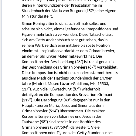
Jerusalem (77
) und partiell auch die Kreuzigung (190
),
deren Hintergrundszene der Kreuzabnahme im
v
Stundenbuch der Maria von Burgund (157
) eine eigene
Miniatur darstellt.
Simon Bening zitierte sich auch oftmals selbst und
scheute sich nicht, einmal gefundene Kompositionen und
Figuren mehrfach zu verwenden. Diese Tatsache lässt
sich am Getty Andachtsbuch sehr gut sehen, das in
seinem Werk zeitlich eine mittlere bis späte Position
einnimmt. Inspiration verdankt er dem Grimanibrevier,
an dem er als junger Maler mitgewirkt hat. Die
v
Komposition der Beschneidung (28
) ist recht genau in
v
der Beschneidung des Grimanibreviers (67
) vorgebildet.
Diese Komposition ist nicht neu, sondern stammt bereits
aus dem Madrider Hastings-Stundenbuch der 1470er
Jahre (Madrid, Museo Lázaro-Galdiano, Ms. 15503,
v
v
117
). Auch die Fußwaschung (87
) wiederholt
detailgetreu die Komposition des Breviarium Grimani
v
v
(219
). Die Darbringung (43
) dagegen ist nur in den
Hauptakteuren Maria, Jesus und Simon aus dem
v
Grimanibrevier (514
) übernommen. Die exakten
Körperhaltungen von Johannes und Jesus in der
v
Taufszene (58
) sind bereits in der Bordüre des
v
r
Grimanibreviers (593
/594
) dargestellt. Viele
Kompositionen oder Figuren des Getty Stundenbuches