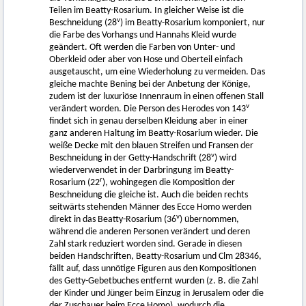
Teilen im Beatty-Rosarium. In gleicher Weise ist die
v
Beschneidung (28
) im Beatty-Rosarium komponiert, nur
die Farbe des Vorhangs und Hannahs Kleid wurde
geändert. Oft werden die Farben von Unter- und
Oberkleid oder aber von Hose und Oberteil einfach
ausgetauscht, um eine Wiederholung zu vermeiden. Das
gleiche machte Bening bei der Anbetung der Könige,
zudem ist der luxuriöse Innenraum in einen offenen Stall
v
verändert worden. Die Person des Herodes von 143
findet sich in genau derselben Kleidung aber in einer
ganz anderen Haltung im Beatty-Rosarium wieder. Die
weiße Decke mit den blauen Streifen und Fransen der
v
Beschneidung in der Getty-Handschrift (28
) wird
wiederverwendet in der Darbringung im Beatty-
r
Rosarium (22
), wohingegen die Komposition der
Beschneidung die gleiche ist. Auch die beiden rechts
seitwärts stehenden Männer des Ecce Homo werden
v
direkt in das Beatty-Rosarium (36
) übernommen,
während die anderen Personen verändert und deren
Zahl stark reduziert worden sind. Gerade in diesen
beiden Handschriften, Beatty-Rosarium und Clm 28346,
fällt auf, dass unnötige Figuren aus den Kompositionen
des Getty-Gebetbuches entfernt wurden (z. B. die Zahl
der Kinder und Jünger beim Einzug in Jerusalem oder die
der Zuschauer beim Ecce Homo), wodurch die