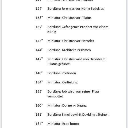
r
129
Bordüre: Jeremias vor König Sedekias
v
138
Miniatur: Christus vor Pilatus
r
139
Bordüre: Gefangener Prophet vor einem
König
v
143
Miniatur: Christus vor Herodes
r
144
Bordüre: Architekturrahmen
v
147
Miniatur: Christus wird von Herodes zu
Pilatus geführt
r
148
Bordüre: Pretiosen
v
154
Miniatur: Geißelung
r
155
Bordüre: Job wird von seiner Frau
verspottet
v
160
Miniatur: Dornenkrönung
r
161
Bordüre: Simei bewirft David mit Steinen
v
164
Miniatur: Ecce homo