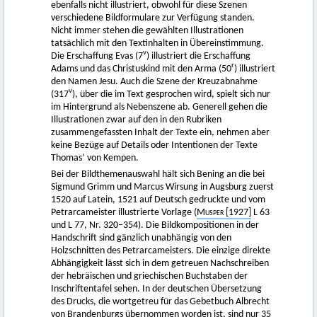
ebenfalls nicht illustriert, obwohl für diese Szenen
verschiedene Bildformulare zur Verfügung standen.
Nicht immer stehen die gewählten Illustrationen
tatsächlich mit den Textinhalten in Übereinstimmung.
v
Die Erschaffung Evas (7
) illustriert die Erschaffung
r
Adams und das Christuskind mit den Arma (50
) illustriert
den Namen Jesu. Auch die Szene der Kreuzabnahme
v
(317
), über die im Text gesprochen wird, spielt sich nur
im Hintergrund als Nebenszene ab. Generell gehen die
Illustrationen zwar auf den in den Rubriken
zusammengefassten Inhalt der Texte ein, nehmen aber
keine Bezüge auf Details oder Intentionen der Texte
Thomas’ von Kempen.
Bei der Bildthemenauswahl hält sich Bening an die bei
Sigmund Grimm und Marcus Wirsung in Augsburg zuerst
1520 auf Latein, 1521 auf Deutsch gedruckte und vom
Petrarcameister illustrierte Vorlage (
Musper
[1927]
L 63
und L 77, Nr. 320–354). Die Bildkompositionen in der
Handschrift sind gänzlich unabhängig von den
Holzschnitten des Petrarcameisters. Die einzige direkte
Abhängigkeit lässt sich in dem getreuen Nachschreiben
der hebräischen und griechischen Buchstaben der
Inschriftentafel sehen. In der deutschen Übersetzung
des Drucks, die wortgetreu für das Gebetbuch Albrecht
von Brandenburgs übernommen worden ist, sind nur 35