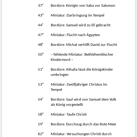
r
37
Bordüre: Königin von Saba vor Salomon
v
43
Miniatur: Darbringung im Tempel
r
44
Bordüre: Samuel wird zu Eli gebracht
v
47
Miniatur: Flucht nach Ägypten
r
48
Bordüre: Michal verhilft David zur Flucht
v
50
− fehlende Miniatur: Bethlehemitischer
Kindermord −
r
51
Bordüre: Athalia lässt die Königskinder
umbringen
v
53
Miniatur: Zwölfjähriger Christus im
Tempel
r
54
Bordüre: Saul wird von Samuel dem Volk
als König vorgestellt
v
58
Miniatur: Taufe Christi
r
59
Bordüre: Durchzug durch das Rote Meer
v
62
Miniatur: Versuchungen Christi durch