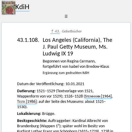
KdiH
☰
↑ 43.
Gebetbücher
43.1.108.
Los Angeles (California), The
J. Paul Getty Museum, Ms.
Ludwig IX 19
Begonnen von Regina Cermann,
fortgeführt von Isabel von Bredow-Klaus
Ergänzung zum gedruckten KdiH
Datum der Veröffentlichung: 10.01.2021
Datierung:
1521–1529 (Textvorlage von 1521,
Wappenform von vor 1529); 1526−1528 (
Steinmann [1964]
,
Testa
[1986]
; auf der Seite des Museums: about 1525–
1530).
Lokalisierung:
Brügge.
Besitzgeschichte:
Auftraggeber: Kardinal Albrecht von
v
Brandenburg (Wappen 1
); später wohl im Besitz von
Kurfürst Lothar Franz von Schönborn (1655−1729), 1738 in