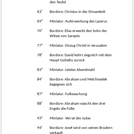
den Teufel
r
63
Bordüre: Christus in der Einsamkeit
v
69
Miniatur: Auferweckung des Lazarus
r
70
Bordüre: Elias erweckt den Sohn der
Witwe von Sarepta
v
77
Miniatur: Einzug Christi in Jerusalem
r
78
Bordüre: David kehrt siegreich mit dem
Haupt Goliaths zurück
v
83
Miniatur: Letztes Abendmahl
r
84
Bordüre: Abraham und Melchisedek
begegnen sich
v
87
Miniatur: Fußwaschung
r
88
Bordüre: Abraham wäscht den drei
Engeln die Füße
v
93
Miniatur: Verrat des Judas
r
94
Bordüre: Josef wird von seinen Brüdern
verkauft