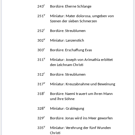
r
243
Bordüre: Eherne Schlange
v
251
Miniatur: Mater dolorosa, umgeben von
Szenen der sieben Schmerzen
r
252
Bordüre: Streublumen
v
302
Miniatur: Lanzenstich
r
303
Bordüre: Erschaffung Evas
v
311
Miniatur: Joseph von Arimathia erbittet
den Leichnam Christi
r
312
Bordüre: Streublumen
v
317
Miniatur: Kreuzabnahme und Beweinung
r
318
Bordüre: Naemi trauert um ihren Mann
und ihre Söhne
v
328
Miniatur: Grablegung
r
329
Bordüre: Jonas wird ins Meer geworfen
v
335
Miniatur: Verehrung der fünf Wunden
Christi