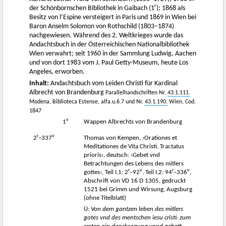
r
der Schönbornschen Bibliothek in Gaibach (1
); 1868 als
Besitz von l’Espine versteigert in Paris und 1869 in Wien bei
Baron Anselm Solomon von Rothschild (1803−1874)
nachgewiesen. Während des 2. Weltkrieges wurde das
Andachtsbuch in der Österreichischen Nationalbibliothek
Wien verwahrt; seit 1960 in der Sammlung Ludwig, Aachen
und von dort 1983 vom J. Paul Getty-Museum, heute Los
Angeles, erworben.
Inhalt:
Andachtsbuch vom Leiden Christi für Kardinal
Albrecht von Brandenburg
Parallelhandschriften Nr.
43.1.111.
Modena, Biblioteca Estense, alfa.u.6.7 und Nr.
43.1.190.
Wien, Cod.
1847
v
1
Wappen Albrechts von Brandenburg
r
v
2
−337
Thomas von Kempen, ›Orationes et
Meditationes de Vita Christi. Tractatus
prioris‹, deutsch: ›Gebet vnd
Betrachtungen des Lebens des mitlers
r
v
r
v
gottes‹, Teil I,1: 2
–92
, Teil I,2: 94
–336
,
Abschrift von VD 16 D 1305, gedruckt
1521 bei Grimm und Wirsung, Augsburg
(ohne Titelblatt)
Ü:
Von dem gantzen leben des mitlers
gotes vnd des mentschen iesu cristi: zum