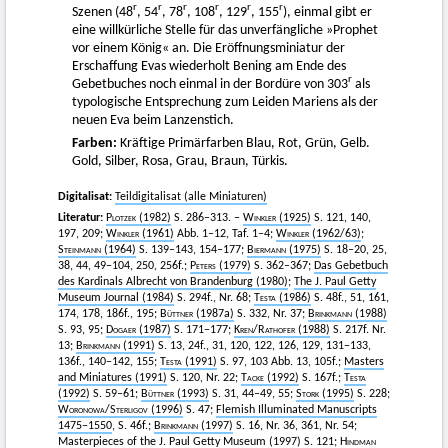
r
r
r
r
r
r
Szenen (48
, 54
, 78
, 108
, 129
, 155
), einmal gibt er
eine willkürliche Stelle für das unverfängliche »Prophet
vor einem König« an. Die Eröffnungsminiatur der
Erschaffung Evas wiederholt Bening am Ende des
r
Gebetbuches noch einmal in der Bordüre von 303
als
typologische Entsprechung zum Leiden Mariens als der
neuen Eva beim Lanzenstich.
Farben:
Kräftige Primärfarben Blau, Rot, Grün, Gelb.
Gold, Silber, Rosa, Grau, Braun, Türkis.
Digitalisat:
Teildigitalisat (alle Miniaturen)
Literatur:
Plotzek (1982)
S. 286−313. –
Winkler
(1925)
S. 121, 140,
197, 209;
Winkler
(1961)
Abb. 1–12, Taf. 1–4;
Winkler
(1962/63)
;
Steinmann
(1964)
S. 139–143, 154–177;
Biermann
(1975)
S. 18–20, 25,
38, 44, 49−104, 250, 256f.;
Peters
(1979)
S. 362–367;
Das Gebetbuch
des Kardinals Albrecht von Brandenburg (1980)
;
The J. Paul Getty
Museum Journal (1984)
S. 294f., Nr. 68;
Testa
(1986)
S. 48f., 51, 161,
174, 178, 186f., 195;
Büttner
(1987a)
S. 332, Nr. 37;
Brinkmann
(1988)
S. 93, 95;
Dogaer
(1987)
S. 171−177;
Kren
/
Rathofer (1988)
S. 217f. Nr.
13;
Brinkmann
(1991)
S. 13, 24f., 31, 120, 122, 126, 129, 131−133,
136f., 140−142, 155;
Testa
(1991)
S. 97, 103 Abb. 13, 105f.;
Masters
and Miniatures (1991)
S. 120, Nr. 22;
Tacke
(1992)
S. 167f.;
Testa
(1992)
S. 59–61;
Büttner
(1993)
S. 31, 44–49, 55;
Stork
(1995)
S. 228;
W
oronowa
/
Sterligov (1996)
S. 47;
Flemish Illuminated Manuscripts
1475−1550
, S. 46f.;
Brinkmann
(1997)
S. 16, Nr. 36, 361, Nr. 54;
Masterpieces of the J. Paul Getty Museum (1997)
S. 121;
Hindman