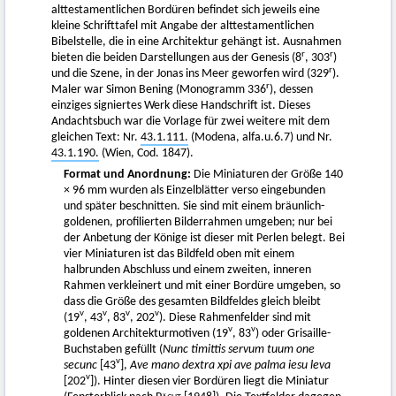
alttestamentlichen Bordüren befindet sich jeweils eine
kleine Schrifttafel mit Angabe der alttestamentlichen
Bibelstelle, die in eine Architektur gehängt ist. Ausnahmen
r
r
bieten die beiden Darstellungen aus der Genesis (8
, 303
)
r
und die Szene, in der Jonas ins Meer geworfen wird (329
).
r
Maler war Simon Bening (Monogramm 336
), dessen
einziges signiertes Werk diese Handschrift ist. Dieses
Andachtsbuch war die Vorlage für zwei weitere mit dem
gleichen Text: Nr.
43.1.111.
(Modena, alfa.u.6.7) und Nr.
43.1.190.
(Wien, Cod. 1847).
Format und Anordnung:
Die Miniaturen der Größe 140
× 96 mm wurden als Einzelblätter verso eingebunden
und später beschnitten. Sie sind mit einem bräunlich-
goldenen, profilierten Bilderrahmen umgeben; nur bei
der Anbetung der Könige ist dieser mit Perlen belegt. Bei
vier Miniaturen ist das Bildfeld oben mit einem
halbrunden Abschluss und einem zweiten, inneren
Rahmen verkleinert und mit einer Bordüre umgeben, so
dass die Größe des gesamten Bildfeldes gleich bleibt
v
v
v
v
(19
, 43
, 83
, 202
). Diese Rahmenfelder sind mit
v
v
goldenen Architekturmotiven (19
, 83
) oder Grisaille-
Buchstaben gefüllt (
Nunc timittis servum tuum one
v
secunc
[43
],
Ave mano dextra xpi ave palma iesu leva
v
[202
]). Hinter diesen vier Bordüren liegt die Miniatur