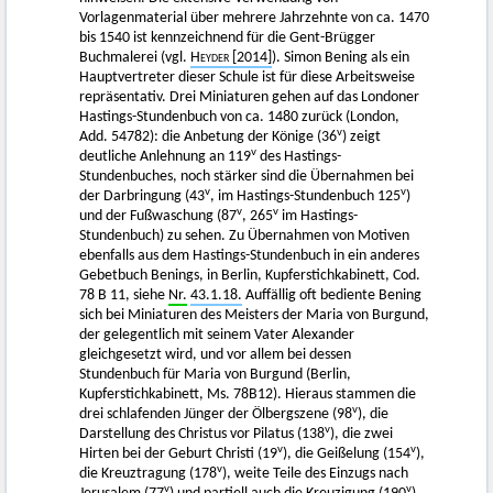
Vorlagenmaterial über mehrere Jahrzehnte von ca. 1470
bis 1540 ist kennzeichnend für die Gent-Brügger
Buchmalerei (vgl.
Heyder
[2014]
). Simon Bening als ein
Hauptvertreter dieser Schule ist für diese Arbeitsweise
repräsentativ. Drei Miniaturen gehen auf das Londoner
Hastings-Stundenbuch von ca. 1480 zurück (London,
v
Add. 54782): die Anbetung der Könige (36
) zeigt
v
deutliche Anlehnung an 119
des Hastings-
Stundenbuches, noch stärker sind die Übernahmen bei
v
v
der Darbringung (43
, im Hastings-Stundenbuch 125
)
v
v
und der Fußwaschung (87
, 265
im Hastings-
Stundenbuch) zu sehen. Zu Übernahmen von Motiven
ebenfalls aus dem Hastings-Stundenbuch in ein anderes
Gebetbuch Benings, in Berlin, Kupferstichkabinett, Cod.
78 B 11, siehe
Nr.
43.1.18.
Auffällig oft bediente Bening
sich bei Miniaturen des Meisters der Maria von Burgund,
der gelegentlich mit seinem Vater Alexander
gleichgesetzt wird, und vor allem bei dessen
Stundenbuch für Maria von Burgund (Berlin,
Kupferstichkabinett, Ms. 78B12). Hieraus stammen die
v
drei schlafenden Jünger der Ölbergszene (98
), die
v
Darstellung des Christus vor Pilatus (138
), die zwei
v
v
Hirten bei der Geburt Christi (19
), die Geißelung (154
),
v
die Kreuztragung (178
), weite Teile des Einzugs nach
v
v