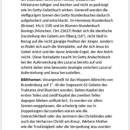
Miniaturen luftiger und leichter und nicht so gedrängt
wie im Getty-Gebetbuch wirken. Generell werden die
vielfigurigen Szenen des Getty-Stundenbuches dadurch
aufgelockert und entschlackt. Im Hennessy-Stundenbuch
(Brüssel, Ms II.158) und im Blumen-Stundenbuch
Benings (München, Clm 23637) findet sich die identische
v
Darstellung des Gebets am Ölberg (16
), nicht bloß in
Bezug auf die recht gängige Position der Jünger, sondern
es findet sich auch die Steinplatte, auf die sich Jesus im
Gebet stützt und der davor kniende Engel, der den Kelch
reicht. Diese Steinplatte taucht im Getty Andachtsbuch
bei der Auferweckung des Lazarus bereits auf und
scheint daher eine bewusste Analogie zwischen Lazarus’
Auferstehung und Jesus herzustellen.
Bildthemen:
Vorangestellt ist das Wappen Albrechts von
v
Brandenburg auf 1
. 40 der insgesamt 62 Gebete des
Traktates sind illustriert worden. Sieben Kapitel des
ersten Teiles und zwölf Kapitel des zweiten Teiles
dagegen blieben unillustriert. Es wurden vor allem
Szenen weggelassen, die schwierig oder nur in
Doppelungen darzustellen wären wie die
Gebrechlichkeit oder das Jammern des Christkindes oder
auch das Verharren Christi am Kreuz. Weitere Motive
wie die Trostlosigkeit oder die Verspottung Jesu wurden