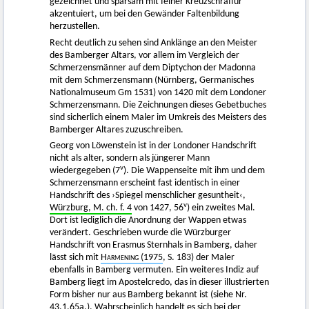
gezeichnet und sparsam mit feiner Kreuzschraffur
akzentuiert, um bei den Gewänder Faltenbildung
herzustellen.
Recht deutlich zu sehen sind Anklänge an den Meister
des Bamberger Altars, vor allem im Vergleich der
Schmerzensmänner auf dem Diptychon der Madonna
mit dem Schmerzensmann (Nürnberg, Germanisches
Nationalmuseum Gm 1531) von 1420 mit dem Londoner
Schmerzensmann. Die Zeichnungen dieses Gebetbuches
sind sicherlich einem Maler im Umkreis des Meisters des
Bamberger Altares zuzuschreiben.
Georg von Löwenstein ist in der Londoner Handschrift
nicht als alter, sondern als jüngerer Mann
v
wiedergegeben (7
). Die Wappenseite mit ihm und dem
Schmerzensmann erscheint fast identisch in einer
Handschrift des ›Spiegel menschlicher gesuntheit‹,
v
Würzburg, M. ch. f. 4
von 1427, 56
) ein zweites Mal.
Dort ist lediglich die Anordnung der Wappen etwas
verändert. Geschrieben wurde die Würzburger
Handschrift von Erasmus Sternhals in Bamberg, daher
lässt sich mit
Harmening
(1975
, S. 183) der Maler
ebenfalls in Bamberg vermuten. Ein weiteres Indiz auf
Bamberg liegt im Apostelcredo, das in dieser illustrierten
Form bisher nur aus Bamberg bekannt ist (siehe Nr.
43.1.65a.
). Wahrscheinlich handelt es sich bei der