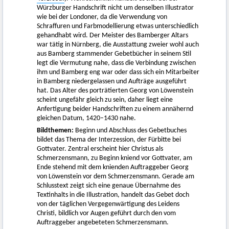
Würzburger Handschrift nicht um denselben Illustrator
wie bei der Londoner, da die Verwendung von
Schraffuren und Farbmodellierung etwas unterschiedlich
gehandhabt wird. Der Meister des Bamberger Altars
war tätig in Nürnberg, die Ausstattung zweier wohl auch
aus Bamberg stammender Gebetbücher in seinem Stil
legt die Vermutung nahe, dass die Verbindung zwischen
ihm und Bamberg eng war oder dass sich ein Mitarbeiter
in Bamberg niedergelassen und Aufträge ausgeführt
hat. Das Alter des porträtierten Georg von Löwenstein
scheint ungefähr gleich zu sein, daher liegt eine
Anfertigung beider Handschriften zu einem annähernd
gleichen Datum, 1420–1430 nahe.
Bildthemen:
Beginn und Abschluss des Gebetbuches
bildet das Thema der Interzession, der Fürbitte bei
Gottvater. Zentral erscheint hier Christus als
Schmerzensmann, zu Beginn kniend vor Gottvater, am
Ende stehend mit dem knienden Auftraggeber Georg
von Löwenstein vor dem Schmerzensmann. Gerade am
Schlusstext zeigt sich eine genaue Übernahme des
Textinhalts in die Illustration, handelt das Gebet doch
von der täglichen Vergegenwärtigung des Leidens
Christi, bildlich vor Augen geführt durch den vom
Auftraggeber angebeteten Schmerzensmann.