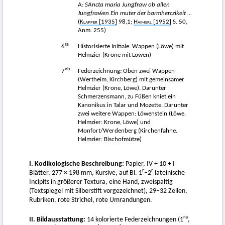
A:
SAncta maria Jungfraw ob allen
Jungfraẃen Ein muter der barmherczikeit ...
(
Klapper
[1935]
98,1;
Haimerl
[1952]
S. 50,
Anm. 255)
ra
6
Historisierte Initiale: Wappen (Löwe) mit
Helmzier (Krone mit Löwen)
vb
7
Federzeichnung: Oben zwei Wappen
(Wertheim, Kirchberg) mit gemeinsamer
Helmzier (Krone, Löwe). Darunter
Schmerzensmann, zu Füßen kniet ein
Kanonikus in Talar und Mozette. Darunter
zwei weitere Wappen: Löwenstein (Löwe.
Helmzier: Krone, Löwe) und
Monfort/Werdenberg (Kirchenfahne.
Helmzier: Bischofmütze)
I. Kodikologische Beschreibung:
Papier, IV + 10 + I
r
r
Blätter, 277 × 198 mm, Kursive, auf Bl. 1
–2
lateinische
Incipits in größerer Textura, eine Hand, zweispaltig
(Textspiegel mit Silberstift vorgezeichnet), 29−32 Zeilen,
Rubriken, rote Strichel, rote Umrandungen.
ra
II. Bildausstattung:
14 kolorierte Federzeichnungen (1
,