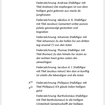
Federzeichnung: Andreas (Halbfigur mit
Titel
Andreas
)
Der enpfangen ist von dem
heiligen geist geboren aus maria de
jungfrawen
Federzeichnung: Jakobus d. Ä. (Halbfigur
mit Titel
Jacobus
)
Gemartert vntter poncio
pÿlato gecrewczigt gestorben vnd
begraben
Federzeichnung: Johannes (Halbfigur mit
Titel
Johannes
)
Zu der hellen fur am dritten
tag ersamd
(!)
von den toten
Federzeichnung: Thomas (Halbfigur mit
Titel
thomas
)
Zu den himeln fur siczen zu
der rechten hant gotes vaters des
almechtigen
Federzeichnung: Jacobus d. J. (Halbfigur
mit Titel
Jacobus minor
)
Von dan er kunftig
ist vrteiln die lebendigen vnd die toten
va
4
Federzeichnung: Philippus (Halbfigur mit
Titel
Philippus
)
ICh glaub inden heiligen
vb
4
geist
Federzeichnung: Bartholomäus (Halbfigur
mit Titel
Bartholomeus
)
In die heiligen
Cristenheit Gemeinschafft der heiligen