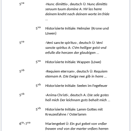
va
5
›Nunc dimittis‹, deutsch Ü:
Nunc dimittis
seruum tuum domine
A:
NV las herre
deinem kneht nach deinem worte im fride
...
va
5
Historisierte Initiale: Helmzier (Krone und
Löwen)
va
5
›Veni sancte spiritus‹, deutsch Ü:
Veni
sancte spiritus
A:
CVm heiliger geist vnd
erfulle die herczen der glaubigen ...
va
5
Historisierte Initiale: Wappen (Löwe)
vb
5
›Requiem eternam‹, deutsch Ü:
Requiem
eternam
A:
DJe Ewige rwe gib in herre ...
vb
5
Historisierte Initiale: Seelen im Fegefeuer
vb
5
›Anima Christi‹, deutsch A:
DJe sele gotes
heil mich Der leichnam gots behalt mich ...
vb
5
Historisierte Initiale: Lamm Gottes mit
Kreuzesfahne / Osterlamm
ra
va
6
−7
Mariengebet Ü:
Ein gut gebet von vnßer
frawen vnd von der marter vnßers herren