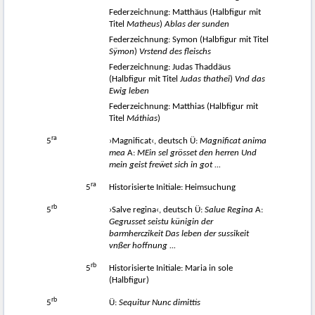
Federzeichnung: Matthäus (Halbfigur mit
Titel
Matheus
)
Ablas der sunden
Federzeichnung: Symon (Halbfigur mit Titel
Sÿmon
)
Vrstend des fleischs
Federzeichnung: Judas Thaddäus
(Halbfigur mit Titel
Judas thathei
)
Vnd das
Ewig leben
Federzeichnung: Matthias (Halbfigur mit
Titel
Máthias
)
ra
5
›Magnificat‹, deutsch Ü:
Magnificat anima
mea
A:
MEin sel grösset den herren Und
mein geist freẅet sich in got ...
ra
5
Historisierte Initiale: Heimsuchung
rb
5
›Salve regina‹, deutsch Ü:
Salue Regina
A:
Gegrusset seistu künigin der
barmherczikeit Das leben der sussikeit
vnßer hoffnung ...
rb
5
Historisierte Initiale: Maria in sole
(Halbfigur)
rb
5
Ü:
Sequitur Nunc dimittis