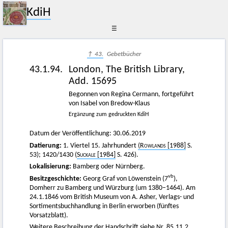
KdiH
☰
↑ 43.
Gebetbücher
43.1.94.
London, The British Library,
Add. 15695
Begonnen von Regina Cermann, fortgeführt
von Isabel von Bredow-Klaus
Ergänzung zum gedruckten KdiH
Datum der Veröffentlichung: 30.06.2019
Datierung:
1. Viertel 15. Jahrhundert
(Rowlands [1988]
S.
53); 1420/1430 (
Suckale [1984]
S. 426).
Lokalisierung:
Bamberg oder Nürnberg.
vb
Besitzgeschichte:
Georg Graf von Löwenstein (7
),
Domherr zu Bamberg und Würzburg (um 1380−1464). Am
24.1.1846 vom British Museum von A. Asher, Verlags- und
Sortimentsbuchhandlung in Berlin erworben (fünftes
Vorsatzblatt).
Weitere Beschreibung der Handschrift siehe Nr.
85.11.2.