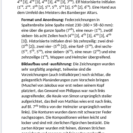
ra
rb
va
vb
vb
4
[3], 4
[3], 4
[3], 4
[3], 7
). Elf historisierte Initialen
ra
va
vb
ra
rb
va
vb
ra
(1
, 2
, 3
[2], 5
, 5
, 5
[2], 5
[2], 6
). Eine Hand aus
dem Umfeld des Meisters des Bamberger Altars.
Format und Anordnung:
Federzeichnungen in
Spaltenbreite (eine Spalte misst 230−260 × 58–60 mm):
vb
ra
eine über die ganze Spalte (7
), eine neun- (1
), zwölf
ra
rb
va
vb
sieben- bis acht Zeilen hoch (4
[3], 4
[3], 4
[3], 4
[3]). Historisierte Initialen drei- bis zehnzeilig: zwei drei-
vb
vb
va
(3
[2]), zwei vier- (5
[2]), eine fünf- (5
), drei sechs-
ra
rb
va
ra
va
(5
, 5
, 5
), eine sieben- (6
), eine neun- (2
) und eine
ra
zehnzeilige (1
), Wappen und Helmzier übergreifend.
Bildaufbau und -ausführung:
Die Zeichnungen wurden
sehr sorgfältig angelegt, teilweise sind die
Vorzeichnungen (auch Initialkörper) noch sichtbar, die
gelegentlich Planänderungen zum Vorschein bringen
(Muschel von Jakobus war erst neben seinem Kopf
platziert, das Gewand von Philippus war nach links
ausgreifender, die Keule von Simon ursprünglich steiler
aufgerichtet, das Beil von Mathias wies erst nach links,
vb
auf Bl. 7
Mitra von der Helmzier ursprünglich weiter
links). Die Konturen wurden dann mit schwarzer Feder
nachgezogen. Die Kompositionen wirken leicht und
locker und sind mit zierlichen Figürchen bestückt. Die
zarten Körper wurden mit feinen, dünnen Strichen