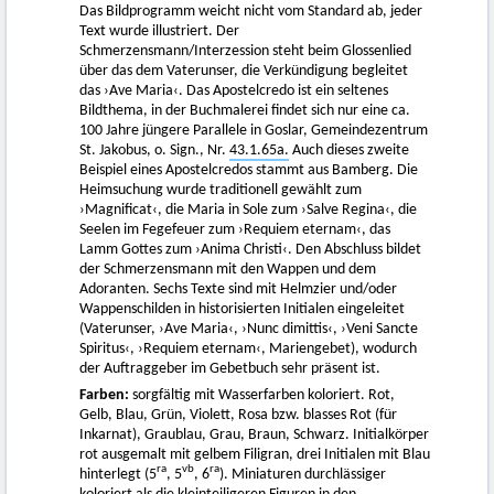
Das Bildprogramm weicht nicht vom Standard ab, jeder
Text wurde illustriert. Der
Schmerzensmann/Interzession steht beim Glossenlied
über das dem Vaterunser, die Verkündigung begleitet
das ›Ave Maria‹. Das Apostelcredo ist ein seltenes
Bildthema, in der Buchmalerei findet sich nur eine ca.
100 Jahre jüngere Parallele in Goslar, Gemeindezentrum
St. Jakobus, o. Sign., Nr.
43.1.65a.
Auch dieses zweite
Beispiel eines Apostelcredos stammt aus Bamberg. Die
Heimsuchung wurde traditionell gewählt zum
›Magnificat‹, die Maria in Sole zum ›Salve Regina‹, die
Seelen im Fegefeuer zum ›Requiem eternam‹, das
Lamm Gottes zum ›Anima Christi‹. Den Abschluss bildet
der Schmerzensmann mit den Wappen und dem
Adoranten. Sechs Texte sind mit Helmzier und/oder
Wappenschilden in historisierten Initialen eingeleitet
(Vaterunser, ›Ave Maria‹, ›Nunc dimittis‹, ›Veni Sancte
Spiritus‹, ›Requiem eternam‹, Mariengebet), wodurch
der Auftraggeber im Gebetbuch sehr präsent ist.
Farben:
sorgfältig mit Wasserfarben koloriert. Rot,
Gelb, Blau, Grün, Violett, Rosa bzw. blasses Rot (für
Inkarnat), Graublau, Grau, Braun, Schwarz. Initialkörper
rot ausgemalt mit gelbem Filigran, drei Initialen mit Blau
ra
vb
ra
hinterlegt (5
, 5
, 6
). Miniaturen durchlässiger