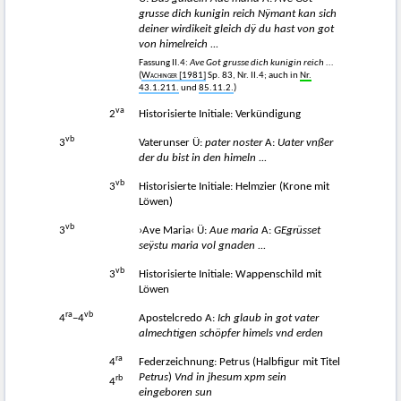
grusse dich kunigin reich Nÿmant kan sich
deiner wirdikeit gleich dÿ du hast von got
von himelreich ...
Fassung II.4:
Ave Got grusse dich kunigin reich ...
(
Wachinger
[1981]
Sp. 83, Nr. II.4; auch in
Nr.
43.1.211.
und
85.11.2.
)
va
2
Historisierte Initiale: Verkündigung
vb
3
Vaterunser Ü:
pater noster
A:
Uater vnßer
der du bist in den himeln ...
vb
3
Historisierte Initiale: Helmzier (Krone mit
Löwen)
vb
3
›Ave Maria‹ Ü:
Aue maria
A:
GEgrüsset
seÿstu maria vol gnaden ...
vb
3
Historisierte Initiale: Wappenschild mit
Löwen
ra
vb
4
−4
Apostelcredo A:
Ich glaub in got vater
almechtigen schöpfer himels vnd erden
ra
4
Federzeichnung: Petrus (Halbfigur mit Titel
Petrus
)
Vnd in jhesum xpm sein
rb
4
eingeboren sun