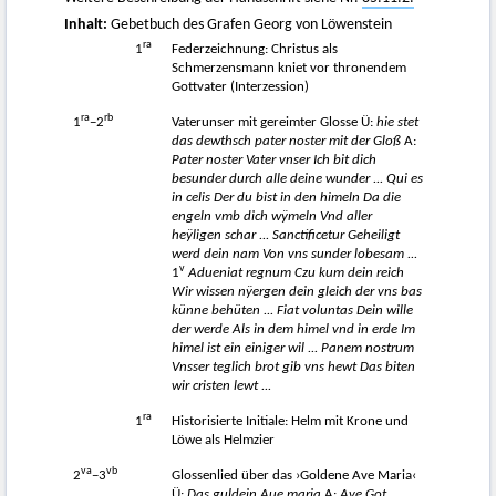
Inhalt:
Gebetbuch des Grafen Georg von Löwenstein
ra
1
Federzeichnung: Christus als
Schmerzensmann kniet vor thronendem
Gottvater (Interzession)
ra
rb
1
−2
Vaterunser mit gereimter Glosse Ü:
hie stet
das dewthsch pater noster mit der Gloß
A:
Pater noster Vater vnser Ich bit dich
besunder durch alle deine wunder ... Qui es
in celis Der du bist in den himeln Da die
engeln vmb dich wÿmeln Vnd aller
heÿligen schar ... Sanctificetur Geheiligt
werd dein nam Von vns sunder lobesam ...
v
1
Adueniat regnum Czu kum dein reich
Wir wissen nÿergen dein gleich der vns bas
künne behüten ... Fiat voluntas Dein wille
der werde Als in dem himel vnd in erde Im
himel ist ein einiger wil ... Panem nostrum
Vnsser teglich brot gib vns hewt Das biten
wir cristen lewt ...
ra
1
Historisierte Initiale: Helm mit Krone und
Löwe als Helmzier
va
vb
2
−3
Glossenlied über das ›Goldene Ave Maria‹
Ü:
Das guldein Aue maria
A:
Ave Got