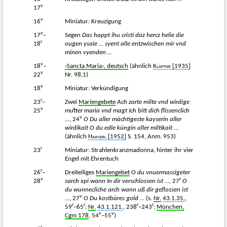
v
17
v
16
Miniatur: Kreuzigung
v
17
–
Segen
Das happt ihu cristi daz hercz helie die
r
18
ougen ysaie … syent alle entzwischen mir vnd
minen vyenden …
v
18
–
›Sancta Maria‹, deutsch
(ähnlich
Klapper
[1935]
v
22
Nr. 98,1)
v
18
Miniatur: Verkündigung
r
23
–
Zwei
Mariengebete
Ach zarte milte vnd wirdige
v
25
muͦtter maria vnd magt Ich bitt dich flissenclich
v
…, 24
O Du aller mächtigeste kayserin aller
wirdikait O du edle küngin aller miltikait
…
(ähnlich
Haimerl
[1952]
S. 154, Anm. 953)
r
23
Miniatur: Strahlenkranzmadonna, hinter ihr vier
Engel mit Ehrentuch
r
26
–
Dreiteiliges
Mariengebet
O du vnuermassigeter
v
r
28
sarch xpi wann In dir verschlossen ist
…, 27
O
du wunnecliche arch wann uß dir geflossen ist
v
…, 27
O Du kostbäres gold
… (s.
Nr.
43.1.35.
,
r
r
r
r
59
–65
;
Nr.
43.1.121.
, 238
–243
;
München,
v
v
Cgm 178
, 54
–55
)