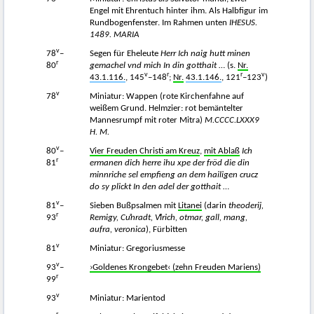
Engel mit Ehrentuch hinter ihm. Als Halbfigur im
Rundbogenfenster. Im Rahmen unten
IHESUS.
1489. MARIA
v
78
–
Segen für Eheleute
Herr Ich naig hutt minen
r
80
gemachel vnd mich In din gotthait
… (s.
Nr.
v
r
r
v
43.1.116.
, 145
–148
;
Nr.
43.1.146.
, 121
–123
)
v
78
Miniatur: Wappen (rote Kirchenfahne auf
weißem Grund. Helmzier: rot bemäntelter
Mannesrumpf mit roter Mitra)
M.CCCC.LXXX9
H. M.
v
80
–
Vier Freuden Christi am Kreuz
,
mit Ablaß
Ich
r
81
ermanen dich herre ihu xpe der fröd die din
minnriche sel empfieng an dem hailigen crucz
do sy plickt In den adel der gotthait
…
v
81
–
Sieben Bußpsalmen mit
Litanei
(darin
theoderij,
r
93
Remigy, Cuͦnradt, Vͦlrich, otmar, gall, mang,
aufra, veronica
), Fürbitten
v
81
Miniatur: Gregoriusmesse
v
93
–
›Goldenes Krongebet‹ (zehn Freuden Mariens)
r
99
v
93
Miniatur: Marientod