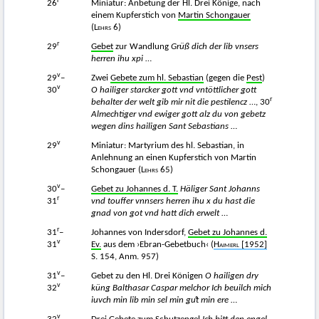
r
26
Miniatur: Anbetung der Hl. Drei Könige, nach
einem Kupferstich von
Martin Schongauer
(
Lehrs
6)
r
29
Gebet
zur Wandlung
Grüß dich der lib vnsers
herren ihu xpi
…
v
29
–
Zwei
Gebete zum hl. Sebastian
(gegen die
Pest
)
v
30
O hailiger starcker gott vnd vntöttlicher gott
r
behalter der welt gib mir nit die pestilencz
…, 30
Almechtiger vnd ewiger gott alz du von gebetz
wegen dins hailigen Sant Sebastians
…
v
29
Miniatur: Martyrium des hl. Sebastian, in
Anlehnung an einen Kupferstich von Martin
Schongauer (
Lehrs
65)
v
30
–
Gebet zu Johannes d. T.
Häliger Sant Johanns
r
31
vnd touffer vnnsers herren ihu x du hast die
gnad von got vnd hatt dich erwelt
…
r
31
–
Johannes von Indersdorf,
Gebet zu Johannes d.
v
31
Ev.
aus dem ›Ebran-Gebetbuch‹ (
Haimerl
[1952]
S. 154, Anm. 957)
v
31
–
Gebet zu den Hl. Drei Königen
O hailigen dry
v
32
küng Balthasar Caspar melchor Ich beuilch mich
iuvch min lib min sel min guͦt min ere
…
v