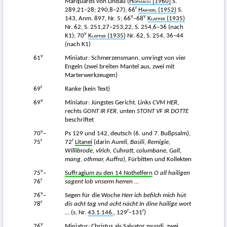
Marquards von Lindau (
Hofmann
[1960]
S.
r
289,21–28; 290,8–27); 66
Haimerl
(1952)
S.
v
v
143, Anm. 897, Nr. 5; 66
–68
Klapper
(1935)
Nr. 62, S. 251,27–253,22, S. 254,6–36 (nach
v
K1); 70
Klapper
(1935)
Nr. 62, S. 254, 36–44
(nach K1)
v
61
Miniatur: Schmerzensmann, umringt von vier
Engeln (zwei breiten Mantel aus, zwei mit
Marterwerkzeugen)
r
69
Ranke (kein Text)
v
69
Miniatur: Jüngstes Gericht. Links
CVM HER
,
rechts
GONT IR FER
, unten
STONT VF IR DOTTE
beschriftet
v
70
–
Ps 129 und 142, deutsch (6. und 7. Bußpsalm),
r
r
75
72
Litanei
(darin
Aureli, Basili, Remigie,
Willibrode, vlrich, Cuͦnratt, columbane, Gall,
mang, othmar, Auffra
), Fürbitten und Kollekten
v
75
–
Suffragium zu den 14 Nothelfern
O all hailigen
r
76
sagent lob vnserm herren
…
v
76
–
Segen für die Woche
Herr ich befilch mich hüt
r
78
dis acht tag vnd acht nächt In dine hailige wort
r
r
… (s. Nr.
43.1.146.
, 129
–131
)
v
76
Miniatur: Christus als Salvator mundi, zwei