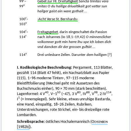
r
99
–
Gebet zur Hl. Dreifaltigkeit
Sancta trinitas vera
v
99
vnitas O du hailige driualtikait got vatter sun
hailger gaist ain ware gothait
…
r
100
–
›Acht Verse St. Bernhards‹
v
103
r
104
–
Freitagsgebet
, darin eingeschaltet die Passion
r
114
nach Johannes (Io 18,1–19,42)
O minnenclicher
volkomner gott min herre ihu xpe Ich loben dich
vnd dancken dir der grossen guͦttät
…
v
114
Drei unlesbare Zeilen. Darunter
dem hailigen
[?]
I. Kodikologische Beschreibung:
Pergament, 113 Blätter,
gezählt 114 (Blatt 47 fehlt), ein Nachsatzblatt aus Papier
(115), 1–96 moderne Tinten-, 97–115 moderne
Bleistiftfoliierung (Wechsel geht mit Aussetzen des
Buchschmucks einher), 90 × 70 mm (stark beschnitten).
40
50
80
88
98
114
Lagenformel: 4 V
, V–1
(–47), 3 V
, IV
, V
, 2 IV
,
1
I
(+ Innenspiegel). Sehr kleine, etwas unruhige Bastarda,
eine Hand, einspaltig, 18–26 Zeilen, Rubriken,
Unterstreichungen, rote Strichel, ein- bis dreizeilige rote
Lombarden.
Schreibsprache:
östliches Hochalemannisch (
Ochsenbein
[1982b]
).