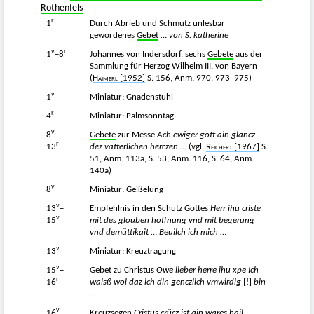
Rothenfels
r
1
Durch Abrieb und Schmutz unlesbar
gewordenes
Gebet
…
von S. katherine
v
r
1
–8
Johannes von Indersdorf, sechs
Gebete
aus der
Sammlung für Herzog Wilhelm III. von Bayern
(
Haimerl
[1952]
S. 156, Anm. 970, 973–975)
v
1
Miniatur: Gnadenstuhl
r
4
Miniatur: Palmsonntag
v
8
–
Gebete
zur Messe
Ach ewiger gott ain glancz
r
13
dez vatterlichen herczen
… (vgl.
Reichert
[1967]
S.
51, Anm. 113a, S. 53, Anm. 116, S. 64, Anm.
140a)
v
8
Miniatur: Geißelung
v
13
–
Empfehlnis in den Schutz Gottes
Herr ihu criste
v
15
mit des glouben hoffnung vnd mit begerung
vnd demüttikait
…
Beuilch ich mich
…
v
13
Miniatur: Kreuztragung
v
15
–
Gebet zu Christus
Owe lieber herre ihu xpe Ich
r
16
waisß wol daz ich din genczlich vmwirdig
[!]
bin
…
v
16
–
Kreuzsegen
Cristus crücz ist ain wares hail
…