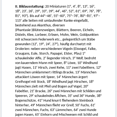
v
r
v
v
v
II. Bildausstattung:
20 Miniaturen (1
, 4
, 8
, 13
, 16
,
v
r
r
v
v
v
r
v
v
v
v
v
v
18
, 23
, 26
, 29
, 33
, 39
, 44
, 46
, 52
, 61
, 69
, 76
, 78
,
v
v
v
r
r
v
v
r
v
r
r
81
, 93
). Bis auf 44
–46
, 55
–60
, 75
–76
, 80
–81
, 97
–
r
115
alle Seiten mit umlaufender Ranke eingefaßt,
bestehend aus Akanthus, diversen
(Phantasie-)Blütenzweigen, Blättern, Beeren, Eicheln,
Disteln, Klee, Lorbeer, Erbsen, Mohn, Wein, Goldpunkten
mit schwarzem Federwerk etc., gelegentlich um Stäbe
r
v
r
v
gewunden (12
, 19
, 24
, 27
), häufig durchsetzt mit
Drolerien: neben verschiedenen Vögeln (Eisvogel, Falke,
v
Graugans, Eule, Storch, Papagei, Elster, Pfau) 1
r
v
schaukelnder Affe, 2
liegender Hirsch, 3
Wolf, bedroht
v
r
von kauerndem Mann mit Speer, 8
Löwe, 10
Windhund
r
v
v
jagt Hasen, 11
Hirsch, zwei Rehe, 11
zwei Fabeltiere, 12
r
Männchen umklammert rittlings Bracke, 13
Männchen
r
attackiert Löwen mit Speer, 14
Männchen ärgert
r
v
Greifvogel mit Stock, 18
Windhund jagt Hirschen, 18
v
Männchen zielt mit Pfeil und Bogen auf Vogel, 20
r
v
Fabeltier, 21
Bracke, 26
zwei Männchen mit Schilden und
r
r
v
v
Speeren, 29
schaukelndes Äffchen, 35
und 36
Hunde, 38
v
Bogenschütze, 41
Hund knurrt fliehendem Steinbock
r
r
r
hinterher, 49
Männchen flieht vor Greif, 50
Fuchs, 61
r
r
zwei Männchen, Fuchs, 63
Lämmchen, 64
zwei Hunde
r
jagen Hasen, 65
Einhorn und Mischwesen mit Schild und