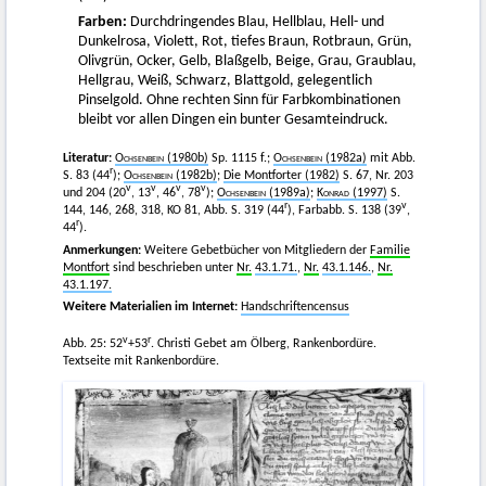
Farben:
Durchdringendes Blau, Hellblau, Hell- und
Dunkelrosa, Violett, Rot, tiefes Braun, Rotbraun, Grün,
Olivgrün, Ocker, Gelb, Blaßgelb, Beige, Grau, Graublau,
Hellgrau, Weiß, Schwarz, Blattgold, gelegentlich
Pinselgold. Ohne rechten Sinn für Farbkombinationen
bleibt vor allen Dingen ein bunter Gesamteindruck.
Literatur:
Ochsenbein
(1980b)
Sp. 1115 f.;
Ochsenbein
(1982a)
mit Abb.
r
S. 83 (44
);
Ochsenbein
(1982b)
;
Die Montforter (1982)
S. 67, Nr. 203
v
v
v
v
und 204 (20
, 13
, 46
, 78
);
Ochsenbein
(1989a)
;
Konrad
(1997)
S.
r
v
144, 146, 268, 318, KO 81, Abb. S. 319 (44
), Farbabb. S. 138 (39
,
r
44
).
Anmerkungen:
Weitere Gebetbücher von Mitgliedern der
Familie
Montfort
sind beschrieben unter
Nr.
43.1.71.
,
Nr.
43.1.146.
,
Nr.
43.1.197.
Weitere Materialien im Internet:
Handschriftencensus
v
r
Abb. 25: 52
+53
. Christi Gebet am Ölberg, Rankenbordüre.
Textseite mit Rankenbordüre.