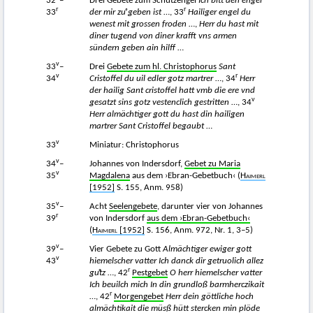
32
–
Drei Gebete zum Schutzengel
Ich bitt den engel
r
r
33
der mir zuͦ geben ist
…, 33
Hailiger engel du
wenest mit grossen froden
…,
Herr du hast mit
diner tugend von diner krafft vns armen
sündern geben ain hilff
…
v
33
–
Drei
Gebete zum hl. Christophorus
Sant
v
r
34
Cristoffel du uil edler gotz martrer
…, 34
Herr
der hailig Sant cristoffel hatt vmb die ere vnd
v
gesatzt sins gotz vestenclich gestritten
…, 34
Herr almächtiger gott du hast din hailigen
martrer Sant Cristoffel begaubt
…
v
33
Miniatur: Christophorus
v
34
–
Johannes von Indersdorf,
Gebet zu Maria
v
35
Magdalena
aus dem ›Ebran-Gebetbuch‹ (
Haimerl
[1952]
S. 155, Anm. 958)
v
35
–
Acht
Seelengebete
, darunter vier von Johannes
r
39
von Indersdorf
aus dem ›Ebran-Gebetbuch‹
(
Haimerl
[1952]
S. 156, Anm. 972, Nr. 1, 3–5)
v
39
–
Vier Gebete zu Gott
Almächtiger ewiger gott
v
43
hiemelscher vatter Ich danck dir getruolich allez
r
guͦtz
…, 42
Pestgebet
O herr hiemelscher vatter
Ich beuilch mich In din grundloß barmherczikait
r
…, 42
Morgengebet
Herr dein göttliche hoch
almächtikait die müsß hütt stercken min plöde