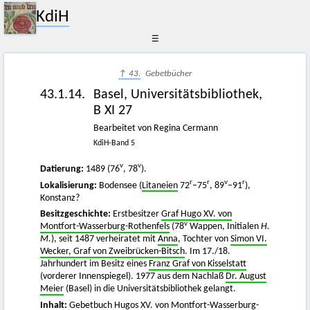
KdiH
☰
↑ 43.
Gebetbücher
43.1.14.
Basel, Universitätsbibliothek,
B XI 27
Bearbeitet von Regina Cermann
KdiH-Band 5
v
v
Datierung:
1489 (76
, 78
).
r
r
v
r
Lokalisierung:
Bodensee (
Litaneien
72
–75
, 89
–91
),
Konstanz?
Besitzgeschichte:
Erstbesitzer
Graf Hugo XV. von
v
Montfort-Wasserburg-Rothenfels
(78
Wappen, Initialen
H.
M.
), seit 1487 verheiratet mit
Anna
, Tochter von
Simon VI.
Wecker, Graf von Zweibrücken-Bitsch
. Im 17./18.
Jahrhundert im Besitz eines
Franz Graf von Kisselstatt
(vorderer Innenspiegel). 1977 aus dem Nachlaß
Dr. August
Meier
(Basel) in die Universitätsbibliothek gelangt.
Inhalt:
Gebetbuch Hugos XV. von Montfort-Wasserburg-