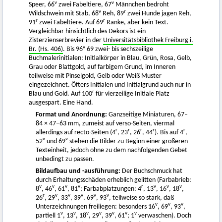
v
v
Speer, 66
zwei Fabeltiere, 67
Männchen bedroht
v
r
Wildschwein mit Stab, 68
Reh, 89
zwei Hunde jagen Reh,
r
r
91
zwei Fabeltiere. Auf 69
Ranke, aber kein Text.
Vergleichbar hinsichtlich des Dekors ist ein
Zisterzienserbrevier in der
Universitätsbibliothek Freiburg i.
v
Br. (Hs. 406)
. Bis 96
69 zwei- bis sechszeilige
Buchmalerinitialen: Initialkörper in Blau, Grün, Rosa, Gelb,
Grau oder Blattgold, auf farbigem Grund, im Inneren
teilweise mit Pinselgold, Gelb oder Weiß Muster
eingezeichnet. Öfters Initialen und Initialgrund auch nur in
r
Blau und Gold. Auf 100
für vierzeilige Initiale Platz
ausgespart. Eine Hand.
Format und Anordnung:
Ganzseitige Miniaturen, 67–
84 × 47–63 mm, zumeist auf verso-Seiten, viermal
r
r
r
r
r
allerdings auf recto-Seiten (4
, 23
, 26
, 44
). Bis auf 4
,
v
v
52
und 69
stehen die Bilder zu Beginn einer größeren
Texteinheit, jedoch ohne zu dem nachfolgenden Gebet
unbedingt zu passen.
Bildaufbau und -ausführung:
Der Buchschmuck hat
durch Erhaltungsschäden erheblich gelitten (Farbabrieb:
v
v
v
v
r
v
v
v
8
, 46
, 61
, 81
; Farbabplatzungen: 4
, 13
, 16
, 18
,
r
v
v
v
v
v
26
, 29
, 33
, 39
, 69
, 93
, teilweise so stark, daß
v
v
v
Unterzeichnungen freiliegen: besonders 16
, 69
, 93
,
v
v
v
v
v
v
v
partiell 1
, 13
, 18
, 29
, 39
, 61
; 1
verwaschen). Doch