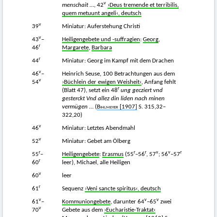
v
menschait
…, 42
›Deus tremende et terribilis,
quem metuunt angeli‹, deutsch
v
39
Miniatur: Auferstehung Christi
v
43
–
Heiligengebete und -suffragien
:
Georg
,
r
46
Margarete
,
Barbara
r
44
Miniatur: Georg im Kampf mit dem Drachen
v
46
–
Heinrich Seuse, 100 Betrachtungen aus dem
v
54
›Büchlein der ewigen Weisheit‹
, Anfang fehlt
r
(Blatt 47), setzt ein 48
ung gecziert vnd
gesterckt Vnd allez din liden nach minen
vermügen
… (
Bihlmeyer
[1907]
S. 315,32–
322,20)
v
46
Miniatur: Letztes Abendmahl
v
52
Miniatur: Gebet am Ölberg
r
r
r
v
v
r
55
–
Heiligengebete
:
Erasmus
(55
–56
, 57
; 56
–57
r
60
leer), Michael, alle Heiligen
v
60
leer
r
61
Sequenz
›Veni sancte spiritus‹, deutsch
v
v
v
61
–
Kommuniongebete
, darunter 64
–65
zwei
v
70
Gebete aus dem
›Eucharistie-Traktat‹