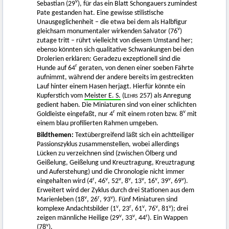
v
Sebastian (29
), für das ein Blatt Schongauers zumindest
Pate gestanden hat. Eine gewisse stilistische
Unausgeglichenheit – die etwa bei dem als Halbfigur
v
gleichsam monumentaler wirkenden Salvator (76
)
zutage tritt – rührt vielleicht von diesem Umstand her;
ebenso könnten sich qualitative Schwankungen bei den
Drolerien erklären: Geradezu exzeptionell sind die
r
Hunde auf 64
geraten, von denen einer soeben Fährte
aufnimmt, während der andere bereits im gestreckten
Lauf hinter einem Hasen herjagt. Hierfür könnte ein
Kupferstich vom
Meister E. S.
(
Lehrs
257) als Anregung
gedient haben. Die Miniaturen sind von einer schlichten
r
v
Goldleiste eingefaßt, nur 4
mit einem roten bzw. 8
mit
einem blau profilierten Rahmen umgeben.
Bildthemen:
Textübergreifend läßt sich ein achtteiliger
Passionszyklus zusammenstellen, wobei allerdings
Lücken zu verzeichnen sind (zwischen Ölberg und
Geißelung, Geißelung und Kreuztragung, Kreuztragung
und Auferstehung) und die Chronologie nicht immer
r
v
v
v
v
v
v
v
eingehalten wird (4
, 46
, 52
, 8
, 13
, 16
, 39
, 69
).
Erweitert wird der Zyklus durch drei Stationen aus dem
v
r
v
Marienleben (18
, 26
, 93
). Fünf Miniaturen sind
v
r
v
v
v
komplexe Andachtsbilder (1
, 23
, 61
, 76
, 81
); drei
v
v
r
zeigen männliche Heilige (29
, 33
, 44
). Ein Wappen
v
(78
).