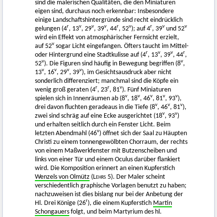
sind die malerischen Qualitäten, die den Miniaturen
eigen sind, durchaus noch erkennbar: Insbesondere
einige Landschaftshintergründe sind recht eindrücklich
r
v
v
v
r
v
r
v
v
gelungen (4
, 13
, 29
, 39
, 44
, 52
); auf 4
, 39
und 52
wird ein Effekt von atmosphärischer Fernsicht erzielt,
v
auf 52
sogar Licht eingefangen. Öfters taucht im Mittel-
r
v
v
r
oder Hintergrund eine Stadtkulisse auf (4
, 13
, 39
, 44
,
v
v
52
). Die Figuren sind häufig in Bewegung begriffen (8
,
v
v
v
v
13
, 16
, 29
, 39
), im Gesichtsausdruck aber nicht
sonderlich differenziert; manchmal sind die Köpfe ein
r
r
v
wenig groß geraten (4
, 23
, 81
). Fünf Miniaturen
v
v
v
v
v
spielen sich in Innenräumen ab (8
, 18
, 46
, 81
, 93
),
v
v
v
drei davon fluchten geradeaus in die Tiefe (8
, 46
, 81
),
v
v
zwei sind schräg auf eine Ecke ausgerichtet (18
, 93
)
und erhalten seitlich durch ein Fenster Licht. Beim
v
letzten Abendmahl (46
) öffnet sich der Saal zu Häupten
Christi zu einem tonnengewölbten Chorraum, der rechts
von einem Maßwerkfenster mit Butzenscheiben und
links von einer Tür und einem Oculus darüber flankiert
wird. Die Komposition erinnert an einen Kupferstich
Wenzels von Olmütz
(
Lehrs
5). Der Maler scheint
verschiedentlich graphische Vorlagen benutzt zu haben;
nachzuweisen ist dies bislang nur bei der Anbetung der
r
Hl. Drei Könige (26
), die einem Kupferstich
Martin
Schongauers
folgt, und beim Martyrium des hl.