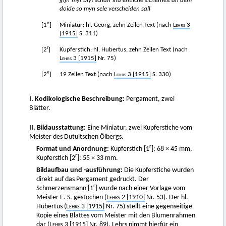
gijff myr blyt schaff ind entliche sicherheit an dem
doide so myn sele verscheiden sall
v
[1
]
Miniatur: hl. Georg, zehn Zeilen Text (nach
Lehrs
3
[1915]
S. 311)
r
[2
]
Kupferstich: hl. Hubertus, zehn Zeilen Text (nach
Lehrs 3 [1915]
Nr. 75)
v
[2
]
19 Zeilen Text (nach
Lehrs
3 [1915]
S. 330)
I. Kodikologische Beschreibung:
Pergament, zwei
Blätter.
II. Bildausstattung:
Eine Miniatur, zwei Kupferstiche vom
Meister des Dutuitschen Ölbergs.
r
Format und Anordnung:
Kupferstich [1
]: 68 × 45 mm,
r
Kupferstich [2
]: 55 × 33 mm.
Bildaufbau und -ausführung:
Die Kupferstiche wurden
direkt auf das Pergament gedruckt. Der
r
Schmerzensmann [1
] wurde nach einer Vorlage vom
Meister E. S. gestochen
(
Lehrs 2 [1910]
Nr. 53). Der hl.
Hubertus (
Lehrs
3 [1915]
Nr. 75) stellt eine gegenseitige
Kopie eines Blattes vom Meister mit den Blumenrahmen
dar (
Lehrs
3 [1915]
Nr. 89). Lehrs nimmt hierfür ein