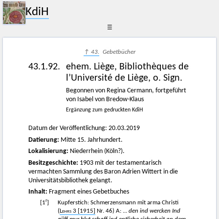
KdiH
☰
↑ 43.
Gebetbücher
43.1.92.
ehem. Liège, Bibliothèques de
l’Université de Liège, o. Sign.
Begonnen von Regina Cermann, fortgeführt
von Isabel von Bredow-Klaus
Ergänzung zum gedruckten KdiH
Datum der Veröffentlichung: 20.03.2019
Datierung:
Mitte 15. Jahrhundert.
Lokalisierung:
Niederrhein (Köln?).
Besitzgeschichte:
1903 mit der testamentarisch
vermachten Sammlung des Baron Adrien Wittert in die
Universitätsbibliothek gelangt.
Inhalt:
Fragment eines Gebetbuches
r
[1
]
Kupferstich: Schmerzensmann mit arma Christi
(
Lehrs
3 [1915]
Nr. 46) A: ...
den ind wercken Ind