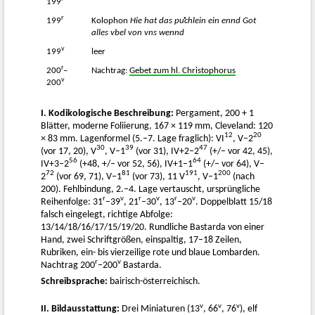
199
r
199
Kolophon
Hie hat das puͤchlein ein ennd Got
alles vbel von vns wennd
v
199
leer
r
200
–
Nachtrag:
Gebet zum hl. Christophorus
v
200
I. Kodikologische Beschreibung:
Pergament, 200 + 1
Blätter, moderne Foliierung, 167 × 119 mm, Cleveland: 120
12
20
× 83 mm. Lagenformel (5.–7. Lage fraglich): VI
, V–2
30
39
47
(vor 17, 20), V
, V–1
(vor 31), IV+2–2
(+/– vor 42, 45),
56
64
IV+3–2
(+48, +/– vor 52, 56), IV+1–1
(+/– vor 64), V–
72
81
191
200
2
(vor 69, 71), V–1
(vor 73), 11 V
, V–1
(nach
200). Fehlbindung, 2.–4. Lage vertauscht, ursprüngliche
r
v
r
v
r
v
Reihenfolge: 31
–39
, 21
–30
, 13
–20
. Doppelblatt 15/18
falsch eingelegt, richtige Abfolge:
13/14/18/16/17/15/19/20. Rundliche Bastarda von einer
Hand, zwei Schriftgrößen, einspaltig, 17–18 Zeilen,
Rubriken, ein- bis vierzeilige rote und blaue Lombarden.
r
v
Nachtrag 200
–200
Bastarda.
Schreibsprache:
bairisch-österreichisch.
v
v
v
II. Bildausstattung:
Drei Miniaturen (13
, 66
, 76
), elf