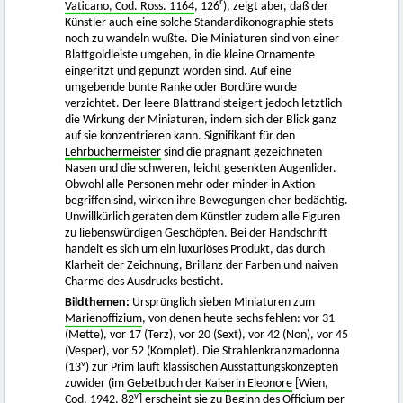
r
Vaticano, Cod. Ross. 1164
, 126
), zeigt aber, daß der
Künstler auch eine solche Standardikonographie stets
noch zu wandeln wußte. Die Miniaturen sind von einer
Blattgoldleiste umgeben, in die kleine Ornamente
eingeritzt und gepunzt worden sind. Auf eine
umgebende bunte Ranke oder Bordüre wurde
verzichtet. Der leere Blattrand steigert jedoch letztlich
die Wirkung der Miniaturen, indem sich der Blick ganz
auf sie konzentrieren kann. Signifikant für den
Lehrbüchermeister
sind die prägnant gezeichneten
Nasen und die schweren, leicht gesenkten Augenlider.
Obwohl alle Personen mehr oder minder in Aktion
begriffen sind, wirken ihre Bewegungen eher bedächtig.
Unwillkürlich geraten dem Künstler zudem alle Figuren
zu liebenswürdigen Geschöpfen. Bei der Handschrift
handelt es sich um ein luxuriöses Produkt, das durch
Klarheit der Zeichnung, Brillanz der Farben und naiven
Charme des Ausdrucks besticht.
Bildthemen:
Ursprünglich sieben Miniaturen zum
Marienoffizium
, von denen heute sechs fehlen: vor 31
(Mette), vor 17 (Terz), vor 20 (Sext), vor 42 (Non), vor 45
(Vesper), vor 52 (Komplet). Die Strahlenkranzmadonna
v
(13
) zur Prim läuft klassischen Ausstattungskonzepten
zuwider (im
Gebetbuch der Kaiserin Eleonore
[Wien,
v
Cod. 1942, 82
] erscheint sie zu Beginn des Officium per