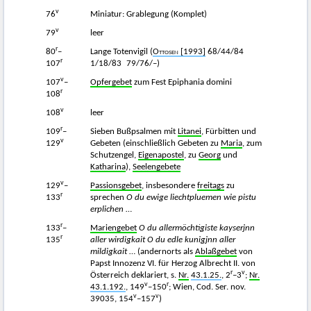
v
76
Miniatur: Grablegung (Komplet)
v
79
leer
r
80
–
Lange Totenvigil (
Ottosen
[1993]
68/44/84
r
107
1/18/83 79/76/–)
v
107
–
Opfergebet
zum Fest Epiphania domini
r
108
v
108
leer
r
109
–
Sieben Bußpsalmen mit
Litanei
, Fürbitten und
v
129
Gebeten (einschließlich Gebeten zu
Maria
, zum
Schutzengel,
Eigenapostel
, zu
Georg
und
Katharina
),
Seelengebete
v
129
–
Passionsgebet
, insbesondere
freitags
zu
r
133
sprechen
O du ewige liechtpluemen wie pistu
erplichen
…
r
133
–
Mariengebet
O du allermöchtigiste kayserjnn
r
135
aller wirdigkait O du edle kunigjnn aller
mildigkait
… (andernorts als
Ablaßgebet
von
Papst Innozenz VI. für Herzog Albrecht II. von
r
v
Österreich deklariert, s.
Nr.
43.1.25.
, 2
–3
;
Nr.
v
r
43.1.192.
, 149
–150
; Wien, Cod. Ser. nov.
v
v
39035, 154
–157
)