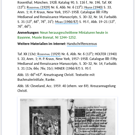
Rosenthal, München, 1928. Katalog 90, S. 116 f., Nr. 196, Taf. XX
v
v
(13
);
Rosenthal
(1929)
Nr. 6, Abb. Nr. 6 (13
);
Holter
(1940)
S. 33,
Anm. 1; H. P. Kraus, New York, 1957–1958. Catalogue 88: Fifty
Mediaeval and Renaissance Manuscripts, S. 30–32, Nr. 14, Farbabb.
v
v
v
r
v
S. 31 (13
, 66
, 76
, 31
);
Miner
(1966/67)
S. 95 f., Abb. 19–21 (13
,
v
v
76
, 66
).
Anmerkungen:
Neun herausgeschnittene Miniaturen heute in
Bayonne, Musée Bonnat, NI 1244–1252.
Weitere Materialien im Internet:
Handschriftencensus
v
Taf. XX (13v);
Rosenthal
(1929)
Nr. 6, Abb. Nr. 6 (13
); HOLTER (1940)
S. 33, Anm. 1; H. P. Kraus, New York, 1957–1958. Catalogue 88: Fifty
Mediaeval and Renaissance Manuscripts, S. 30–32, Nr. 14, Farbabb.
S. 31 (13v, 66v, 76v, 31r); MINER (1966/67) S. 95 f.
v
r
Abb. 15: 66
+67
. Kreuztragung Christi. Textseite mit
Buchmalerinitiale, Ranke.
Abb. 16: Cleveland, Acc. 1959. 40 (ehem. vor 69). Kreuzannagelung
Christi.