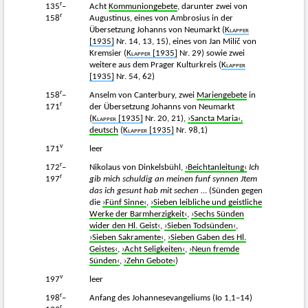
r
135
–
Acht
Kommuniongebete
, darunter zwei von
r
158
Augustinus, eines von Ambrosius in der
Übersetzung Johanns von Neumarkt (
Klapper
[1935]
Nr. 14, 13, 15), eines von Jan Milíč von
Kremsier (
Klapper
[1935]
Nr. 29) sowie zwei
weitere aus dem Prager Kulturkreis (
Klapper
[1935]
Nr. 54, 62)
r
158
–
Anselm von Canterbury, zwei
Mariengebete
in
r
171
der Übersetzung Johanns von Neumarkt
(
Klapper
[1935]
Nr. 20, 21),
›Sancta Maria‹,
deutsch
(
Klapper
[1935]
Nr. 98,1)
v
171
leer
r
172
–
Nikolaus von Dinkelsbühl,
›Beichtanleitung‹
Ich
r
197
gib mich schuldig an meinen funf synnen Jtem
das ich gesunt hab mit sechen
… (Sünden gegen
die
›Fünf Sinne‹
,
›Sieben leibliche und geistliche
Werke der Barmherzigkeit‹
,
›Sechs Sünden
wider den Hl. Geist‹
,
›Sieben Todsünden‹
,
›Sieben Sakramente‹
,
›Sieben Gaben des Hl.
Geistes‹
,
›Acht Seligkeiten‹
,
›Neun fremde
Sünden‹
,
›Zehn Gebote‹
)
v
197
leer
r
198
–
Anfang des Johannesevangeliums (Io 1,1–14)
r