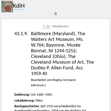
KdiH
☰
↑ 43.
Gebetbücher
43.1.9.
Baltimore (Maryland), The
Walters Art Museum, Ms.
W.764; Bayonne, Musée
Bonnat, NI 1244-1252;
Cleveland (Ohio), The
Cleveland Museum of Art, The
Dudley P. Allen Fund, Acc.
1959.40
Bearbeitet von Regina Cermann
KdiH-Band 5
Datierung:
Um 1460–1465.
Lokalisierung:
Wien.
Besitzgeschichte:
Seit 1910 verschiedentlich im
Kunsthandel nachweisbar. 1959 von der Walters Art