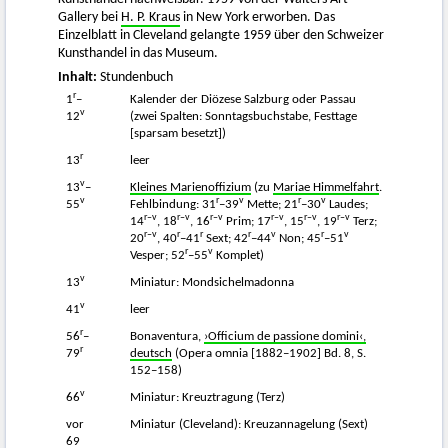
Gallery bei
H. P. Kraus
in New York erworben. Das
Einzelblatt in Cleveland gelangte 1959 über den Schweizer
Kunsthandel in das Museum.
Inhalt:
Stundenbuch
r
1
–
Kalender der Diözese Salzburg oder Passau
v
12
(zwei Spalten: Sonntagsbuchstabe, Festtage
[sparsam besetzt])
r
13
leer
v
13
–
Kleines Marienoffizium
(zu
Mariae Himmelfahrt
.
v
r
v
r
v
55
Fehlbindung: 31
–39
Mette; 21
–30
Laudes;
r–v
r–v
r–v
r–v
r–v
r–v
14
, 18
, 16
Prim; 17
, 15
, 19
Terz;
r–v
r
r
r
v
r
v
20
, 40
–41
Sext; 42
–44
Non; 45
–51
r
v
Vesper; 52
–55
Komplet)
v
13
Miniatur: Mondsichelmadonna
v
41
leer
r
56
–
Bonaventura,
›Officium de passione domini‹,
r
79
deutsch
(Opera omnia [1882–1902] Bd. 8, S.
152–158)
v
66
Miniatur: Kreuztragung (Terz)
vor
Miniatur (Cleveland): Kreuzannagelung (Sext)
69