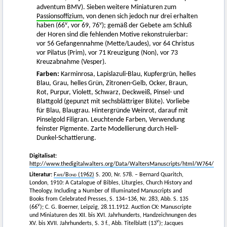
adventum BMV). Sieben weitere Miniaturen zum
Passionsoffizium
, von denen sich jedoch nur drei erhalten
v
v
haben (66
, vor 69, 76
); gemäß der Gebete am Schluß
der Horen sind die fehlenden Motive rekonstruierbar:
vor 56 Gefangennahme (Mette/Laudes), vor 64 Christus
vor Pilatus (Prim), vor 71 Kreuzigung (Non), vor 73
Kreuzabnahme (Vesper).
Farben:
Karminrosa, Lapislazuli-Blau, Kupfergrün, helles
Blau, Grau, helles Grün, Zitronen-Gelb, Ocker, Braun,
Rot, Purpur, Violett, Schwarz, Deckweiß, Pinsel- und
Blattgold (gepunzt mit sechsblättriger Blüte). Vorliebe
für Blau, Blaugrau. Hintergründe Weinrot, darauf mit
Pinselgold Filigran. Leuchtende Farben, Verwendung
feinster Pigmente. Zarte Modellierung durch Hell-
Dunkel-Schattierung.
Digitalisat:
http://www.thedigitalwalters.org/Data/WaltersManuscripts/html/W764/
Literatur:
Faye
/
Bond
(1962)
S. 200, Nr. 578. – Bernard Quaritch,
London, 1910: A Catalogue of Bibles, Liturgies, Church History and
Theology. Including a Number of Illuminated Manuscripts and
Books from Celebrated Presses, S. 134–136, Nr. 283, Abb. S. 135
v
(66
); C. G. Boerner, Leipzig, 28.11.1912. Auction CX: Manuscripte
und Miniaturen des XII. bis XVI. Jahrhunderts, Handzeichnungen des
v
XV. bis XVII. Jahrhunderts, S. 3 f., Abb. Titelblatt (13
); Jacques