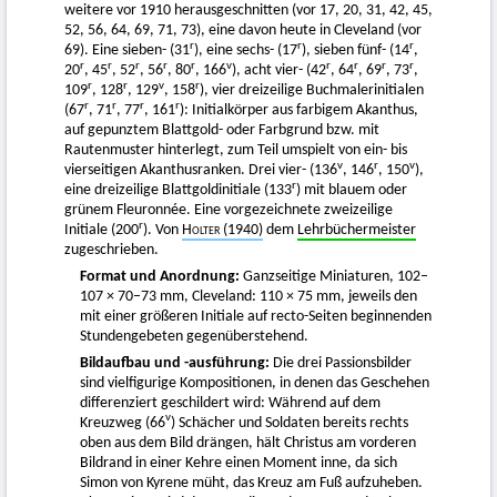
weitere vor 1910 herausgeschnitten (vor 17, 20, 31, 42, 45,
52, 56, 64, 69, 71, 73), eine davon heute in Cleveland (vor
r
r
r
69). Eine sieben- (31
), eine sechs- (17
), sieben fünf- (14
,
r
r
r
r
r
v
r
r
r
r
20
, 45
, 52
, 56
, 80
, 166
), acht vier- (42
, 64
, 69
, 73
,
r
r
v
r
109
, 128
, 129
, 158
), vier dreizeilige Buchmalerinitialen
r
r
r
r
(67
, 71
, 77
, 161
): Initialkörper aus farbigem Akanthus,
auf gepunztem Blattgold- oder Farbgrund bzw. mit
Rautenmuster hinterlegt, zum Teil umspielt von ein- bis
v
r
v
vierseitigen Akanthusranken. Drei vier- (136
, 146
, 150
),
r
eine dreizeilige Blattgoldinitiale (133
) mit blauem oder
grünem Fleuronnée. Eine vorgezeichnete zweizeilige
r
Initiale (200
). Von
Holter
(1940)
dem
Lehrbüchermeister
zugeschrieben.
Format und Anordnung:
Ganzseitige Miniaturen, 102–
107 × 70–73 mm, Cleveland: 110 × 75 mm, jeweils den
mit einer größeren Initiale auf recto-Seiten beginnenden
Stundengebeten gegenüberstehend.
Bildaufbau und -ausführung:
Die drei Passionsbilder
sind vielfigurige Kompositionen, in denen das Geschehen
differenziert geschildert wird: Während auf dem
v
Kreuzweg (66
) Schächer und Soldaten bereits rechts
oben aus dem Bild drängen, hält Christus am vorderen
Bildrand in einer Kehre einen Moment inne, da sich
Simon von Kyrene müht, das Kreuz am Fuß aufzuheben.