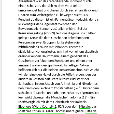
Akzentuiert wird das retardierende Moment durch
einen Schergen, der sich zu dem Verurteilten
umgewendet hat und diesen durch Zerren an Strick und
Haaren zum Weitergehen zu bewegen sucht. Als
Pendant zu diesem ist ein Fahnenträger gedacht, der als
Rückenfigur den Gegensatz zwischen den
Bewegungsrichtungen zusätzlich erhöht. Bei der
Kreuzannagelung (vor 69) teilt das diagonal ins Bildfeld
gelegte Kreuz die dem Geschehen beiwohnenden
Personen in zwei Gruppen: Links stehen die
mitfühlenden Frauen mit Johannes, rechts ein
dickleibiger Hoherpriester, umringt von einem skeptisch
dreinblickenden Hauptmann, einem gebannt das
Geschehen verfolgenden Zuschauer und einem eher
amüsiert wirkenden Spaßvogel. In heftiger Aktion
befinden sich nur die beiden Henkersknechte. Mit Wucht
will der eine den Nagel durch die Füße treiben, den der
andere in Position hält. Parallel zum Bild steht der
Sarkophag, in den Joseph von Arimathia und Nikodemus
v
behutsam den Leichnam Christi betten ( 76
), hinter dem
sich die drei Marien und Johannes scharen. Eigentümlich
v
leer wirkt dagegen die Mondsichelmadonna (13
). Ein
Motivvergleich mit dem Gebetbuch der
Kaiserin
v
Eleonore
(
Wien, Cod. 1942
, 82
) oder dem
Missale
, das
Matthias Corvinus
Frater Thomas
übereignete (
Città del