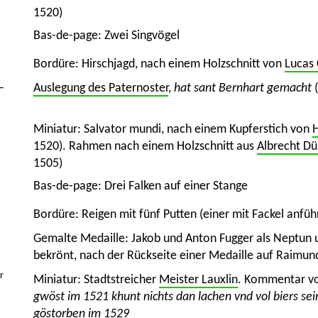
1520)
Bas-de-page: Zwei Singvögel
Bordüre: Hirschjagd, nach einem Holzschnitt von
Lucas
–
Auslegung des Paternoster
,
hat sant Bernhart gemacht
(
Miniatur: Salvator mundi, nach einem Kupferstich von
1520). Rahmen nach einem Holzschnitt aus
Albrecht Dü
1505)
Bas-de-page: Drei Falken auf einer Stange
Bordüre: Reigen mit fünf Putten (einer mit Fackel anfüh
Gemalte Medaille: Jakob und Anton Fugger als Neptun 
bekrönt, nach der Rückseite einer Medaille auf Raimu
r
Miniatur: Stadtstreicher
Meister Lauxlin
. Kommentar v
gwöst im 1521 khunt nichts dan lachen vnd vol biers sein
göstorben im 1529