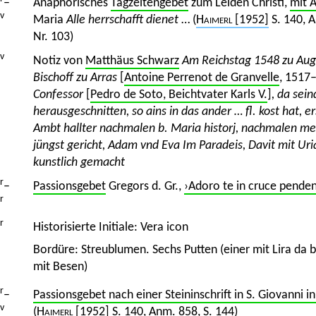
–
Anaphorisches
Tagzeitengebet
zum Leiden Christi,
mit 
v
Maria
Alle herrschafft dienet
… (
Haimerl
[1952]
S. 140, 
Nr. 103)
v
Notiz von
Matthäus Schwarz
Am Reichstag 1548 zu Augs
Bischoff zu Arras
[
Antoine Perrenot de Granvelle
, 1517
Confessor
[
Pedro de Soto, Beichtvater Karls V.
]
, da sei
herausgeschnitten, so ains in das ander … fl. kost hat, e
Ambt hallter nachmalen b. Maria historj, nachmalen mei
jüngst gericht, Adam vnd Eva Im Paradeis, Davit mit Uri
kunstlich gemacht
r
–
Passionsgebet
Gregors d. Gr.,
›Adoro te in cruce pende
r
r
Historisierte Initiale: Vera icon
Bordüre: Streublumen. Sechs Putten (einer mit Lira da b
mit Besen)
r
–
Passionsgebet nach einer Steininschrift in S. Giovanni i
v
(
Haimerl
[1952]
S. 140, Anm. 858, S. 144)