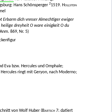
2
gsburg: Hans Schönsperger
1519.
Hollstein
mel
got Erbarm dich vnnser Almechtiger ewiger
 heilige dreyheit O ware einigkeit O du
 Anm. 869, Nr. 5)
ckenfigur
nd Eva bzw. Hercules und Omphale;
; Hercules ringt mit Geryon, nach Moderno;
schnitt von
Wolf Huber
(
Bartsch
7; datiert