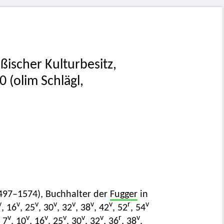
ßischer Kulturbesitz,
0 (olim Schlägl,
497–1574), Buchhalter der
Fugger
in
v
v
v
v
v
v
v
r
v
, 16
, 25
, 30
, 32
, 38
, 42
, 52
, 54
v
v
v
v
v
v
r
v
, 7
, 10
, 16
, 25
, 30
, 32
, 36
, 38
,