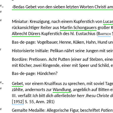
v
–
›Bedas Gebet von den sieben letzten Worten Christi am
v
v
Miniatur: Kreuzigung, nach einem Kupferstich von
Luca
rückansichtiger Reiter aus
Martin Schongauers
großer K
Albrecht Dürers
Kupferstich des hl. Eustachius (
Bartsch
5
Bas-de-page: Vogelbauer, Henne, Küken, Hahn, Hund un
r
Historisierte Initiale: Pelikan nährt seine Jungen mit se
Bordüre: Pretiosen. Acht Putten (einer auf Stelzen, ei
mit Köcher, zwei Ringende, einer mit Speer und Schild, 
Bas-de-page: Hündchen?
v
–
Gebet
, vor einem Kruzifixus zu sprechen, mit soviel Ta
v
zählte, andernorts zur
Wandlung
, angeblich auf Bitten 
III. verfaßt
Ich bitt dich allerliebster herr Jhesu Christe 
[1952]
S. 55, Anm. 281)
v
Gemalte Medaille: Allegorische Figur, beschriftet
Patient