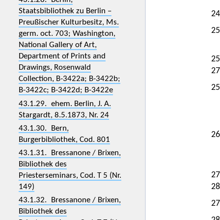
Staatsbibliothek zu Berlin –
24
Preußischer Kulturbesitz, Ms.
25
germ. oct. 703; Washington,
National Gallery of Art,
Department of Prints and
25
Drawings, Rosenwald
27
Collection, B-3422a; B-3422b;
25
B-3422c; B-3422d; B-3422e
43.1.29. ehem. Berlin, J. A.
Stargardt, 8.5.1873, Nr. 24
43.1.30. Bern,
26
Burgerbibliothek, Cod. 801
43.1.31. Bressanone / Brixen,
Bibliothek des
27
Priesterseminars, Cod. T 5 (Nr.
28
149)
43.1.32. Bressanone / Brixen,
27
Bibliothek des