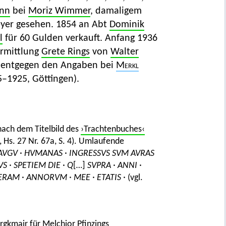
ann
bei
Moriz Wimmer
, damaligem
Steyer gesehen. 1854 an Abt
Dominik
l
für 60 Gulden verkauft. Anfang 1936
ermittlung
Grete Rings
von
Walter
 (entgegen den Angaben bei
Merkl
5–1925, Göttingen).
nach dem Titelbild des
›Trachtenbuches‹
Hs. 27 Nr. 67a, S. 4). Umlaufende
AVGV · HVMANAS · INGRESSVS SVM AVRAS
VS · SPETIEM DIE · Q
[
…
]
SVPRA · ANNI ·
 ERAM · ANNORVM · MEE · ETATIS ·
(vgl.
rgkmair
für Melchior Pfinzings