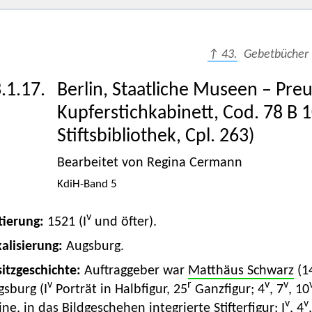
↑ 43.
Gebetbücher
.1.17.
Berlin, Staatliche Museen – Preu
Kupferstichkabinett, Cod. 78 B 1
Stiftsbibliothek, Cpl. 263)
Bearbeitet von Regina Cermann
KdiH-Band 5
v
tierung:
1521 (I
und öfter).
alisierung:
Augsburg.
itzgeschichte:
Auftraggeber war
Matthäus Schwarz
(1
v
r
v
v
sburg (I
Porträt in Halbfigur, 25
Ganzfigur; 4
, 7
, 10
v
v
ine, in das Bildgeschehen integrierte Stifterfigur; I
, 4