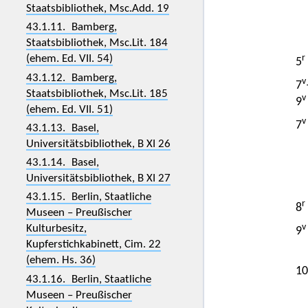
Staatsbibliothek, Msc.Add. 19
43.1.11. Bamberg,
Staatsbibliothek, Msc.Lit. 184
(ehem. Ed. VII. 54)
r
5
43.1.12. Bamberg,
v
7
Staatsbibliothek, Msc.Lit. 185
v
9
(ehem. Ed. VII. 51)
v
7
43.1.13. Basel,
Universitätsbibliothek, B XI 26
43.1.14. Basel,
Universitätsbibliothek, B XI 27
43.1.15. Berlin, Staatliche
r
8
Museen – Preußischer
v
Kulturbesitz,
9
Kupferstichkabinett, Cim. 22
(ehem. Hs. 36)
10
43.1.16. Berlin, Staatliche
Museen – Preußischer