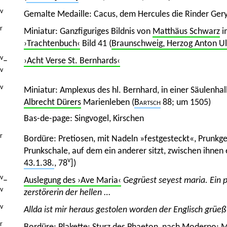
v
Gemalte Medaille: Cacus, dem Hercules die Rinder Ge
r
Miniatur: Ganzfiguriges Bildnis von
Matthäus Schwarz
i
›Trachtenbuch‹
Bild 41 (
Braunschweig, Herzog Anton Ul
v
–
›Acht Verse St. Bernhards‹
v
v
Miniatur: Amplexus des hl. Bernhard, in einer Säulenhal
Albrecht Dürers
Marienleben (
Bartsch
88; um 1505)
Bas-de-page: Singvogel, Kirschen
r
Bordüre: Pretiosen, mit Nadeln »festgesteckt«, Prunkgef
Prunkschale, auf dem ein anderer sitzt, zwischen ihnen e
v
43.1.38.
, 78
])
v
–
Auslegung des ›Ave Maria‹
Gegrüest seyest maria. Ein 
v
zerstörerin der hellen
…
v
Allda ist mir heraus gestolen worden der Englisch grüeß
r