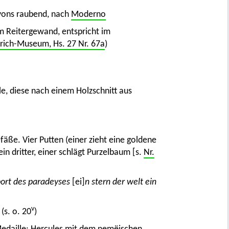
ryons raubend, nach
Moderno
m Reitergewand, entspricht im
rich-Museum, Hs. 27 Nr. 67a
)
le, diese nach einem Holzschnitt aus
äße. Vier Putten (einer zieht eine goldene
in dritter, einer schlägt Purzelbaum [s.
Nr.
port des paradeyses
[ei]
n stern der welt ein
v
(s. o. 20
)