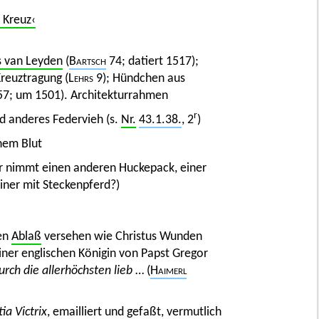
 Kreuz‹
s van Leyden
(
Bartsch
74; datiert 1517);
reuztragung (
Lehrs
9); Hündchen aus
7; um 1501). Architekturrahmen
r
d anderes Federvieh (s.
Nr.
43.1.38.
, 2
)
inem Blut
ner nimmt einen anderen Huckepack, einer
einer mit Steckenpferd?)
gen
Ablaß
versehen wie Christus Wunden
einer englischen Königin von Papst Gregor
durch die allerhöchsten lieb
… (
Haimerl
ia Victrix
, emailliert und gefaßt, vermutlich