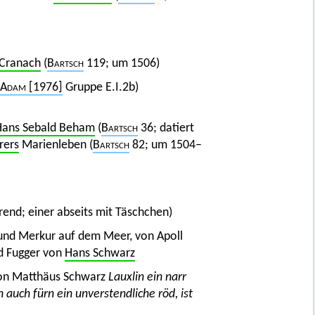
 Cranach
(
Bartsch
119; um 1506)
Adam
[1976]
Gruppe E.I.2b)
Hans Sebald Beham
(
Bartsch
36; datiert
rers
Marienleben (
Bartsch
82; um 1504–
rend; einer abseits mit Täschchen)
und Merkur auf dem Meer, von Apoll
nd Fugger von
Hans Schwarz
on Matthäus Schwarz
Lauxlin ein narr
 auch fürn ein unverstendliche röd, ist