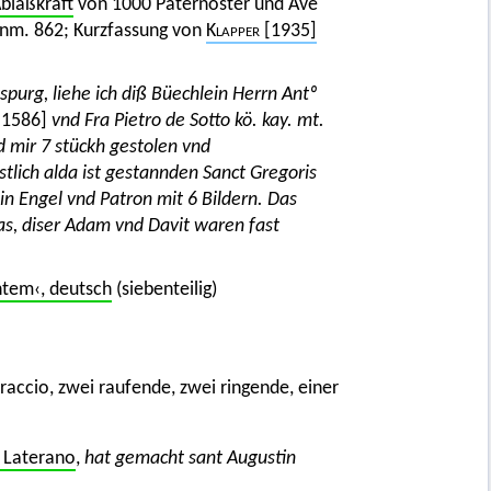
Ablaßkraft
von 1000 Paternoster und Ave
Anm. 862; Kurzfassung von
Klapper
[1935]
purg, liehe ich diß Büechlein Herrn Antº
–1586]
vnd Fra Pietro de Sotto kö. kay. mt.
nd mir 7 stückh gestolen vnd
rstlich alda ist gestannden Sanct Gregoris
n Engel vnd Patron mit 6 Bildern. Das
as, diser Adam vnd Davit waren fast
ntem‹, deutsch
(siebenteilig)
raccio, zwei raufende, zwei ringende, einer
n Laterano
,
hat gemacht sant Augustin