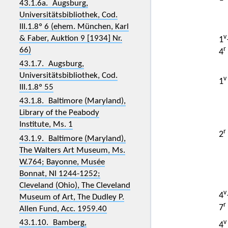
43.1.6a. Augsburg,
Universitätsbibliothek, Cod.
III.1.8º 6 (ehem. München, Karl
v
& Faber, Auktion 9 [1934] Nr.
1
r
66)
4
43.1.7. Augsburg,
Universitätsbibliothek, Cod.
v
1
III.1.8º 55
43.1.8. Baltimore (Maryland),
Library of the Peabody
Institute, Ms. 1
r
2
43.1.9. Baltimore (Maryland),
The Walters Art Museum, Ms.
W.764; Bayonne, Musée
Bonnat, NI 1244-1252;
Cleveland (Ohio), The Cleveland
v
4
Museum of Art, The Dudley P.
r
7
Allen Fund, Acc. 1959.40
43.1.10. Bamberg,
v
4