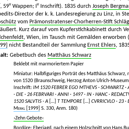
v
v
v
, 59
Wappen; I
Inschrift). 1835 durch
Joseph Bergm
edits-Director der k. k. Landesregierung zu Linz, in 
bschütz
vom
Prämonstratenser-Chorherren-Stift Schläg
räußert. Kurz darauf vom Kupferstichkabinett durch V
lchenfeldt
, Wien, im Tausch mit Gemälden erworben
99]
nicht Bestandteil der Sammlung
Ernst Ehlers
, 183
alt:
Gebetbuch des
Matthäus Schwarz
Beklebt mit marmoriertem Papier
Miniatur: Halbfiguriges Porträt des Matthäus Schwarz, 
von 1520 (Braunschweig, Herzog Anton Ulrich-Museum, 
Inschrift:
IM 1520 FEBRER EGO MTHEVS · SCHWARTZ · 
· DIE · 26 FEBRVARI · ANNI · 1497 · IN · HANC · REDACT
1520 SALVTIS · A
[
…
]
T TEMPORE
[
…
]
CVRRICVLO · 23 ·
Merkl
[1999]
S. 330, Anm. 180)
›Zehn Gebote‹
Bordüre: Eberjagd, nach einem Holzschnitt von
Hans Bu