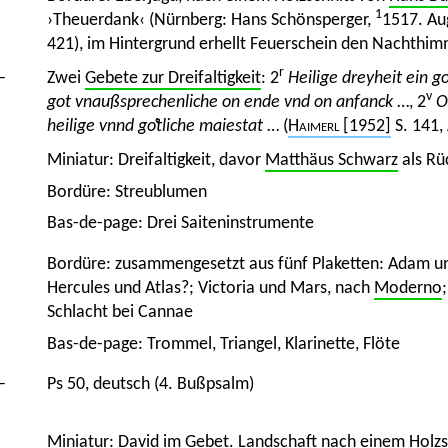
1
›Theuerdank‹ (Nürnberg: Hans Schönsperger,
1517. Au
421), im Hintergrund erhellt Feuerschein den Nachthim
r
–
Zwei
Gebete zur Dreifaltigkeit
: 2
Heilige dreyheit ein 
v
got vnaußsprechenliche on ende vnd on anfanck
…, 2
O
heilige vnnd goͤtliche maiestat
… (
Haimerl
[1952]
S. 141,
Miniatur: Dreifaltigkeit, davor
Matthäus Schwarz
als Rü
Bordüre: Streublumen
Bas-de-page: Drei Saiteninstrumente
Bordüre: zusammengesetzt aus fünf Plaketten: Adam u
Hercules und Atlas?; Victoria und Mars, nach
Moderno
Schlacht bei Cannae
Bas-de-page: Trommel, Triangel, Klarinette, Flöte
–
Ps 50, deutsch (4. Bußpsalm)
Miniatur: David im Gebet. Landschaft nach einem Holz