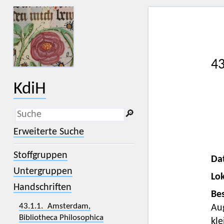
43
KdiH
🔎︎
_
(der Unterstrich) ist Platzhalter für
Erweiterte Suche
genau ein Zeichen.
%
(das Prozentzeichen) ist Platzhalter
Stoffgruppen
für kein, ein oder mehr als ein
Da
Zeichen.
Untergruppen
Lok
Handschriften
Bes
43.1.1. Amsterdam,
Aug
Bibliotheca Philosophica
kle