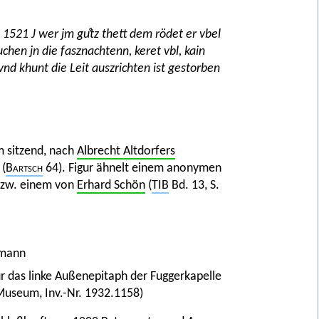
 1521 J wer jm guͦtz thett dem rödet er vbel
uchen jn die fasznachtenn, keret vbl, kain
 vnd khunt die Leit auszrichten ist gestorben
m sitzend, nach
Albrecht Altdorfers
 (
Bartsch
64). Figur ähnelt einem anonymen
 bzw. einem von
Erhard Schön
(
TIB
Bd. 13, S.
smann
r das linke Außenepitaph der Fuggerkapelle
s Museum, Inv.-Nr. 1932.1158)