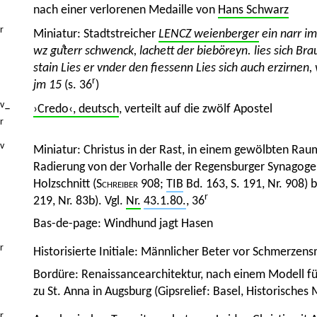
nach einer verlorenen Medaille von
Hans Schwarz
r
Miniatur: Stadtstreicher
LENCZ weienberger
ein narr im
wz guͦterr schwenck, lachett der bieböreyn. lies sich Bra
stain Lies er vnder den fiessenn Lies sich auch erzirnen,
r
jm 15
(s. 36
)
v
–
›Credo‹, deutsch
, verteilt auf die zwölf Apostel
r
v
Miniatur: Christus in der Rast, in einem gewölbten Rau
Radierung von der Vorhalle der Regensburger Synagoge
Holzschnitt (
Schreiber
908;
TIB
Bd. 163, S. 191, Nr. 908)
r
219, Nr. 83b). Vgl.
Nr.
43.1.80.
, 36
Bas-de-page: Windhund jagt Hasen
r
Historisierte Initiale: Männlicher Beter vor Schmerzen
Bordüre: Renaissancearchitektur, nach einem Modell fü
zu St. Anna in Augsburg (Gipsrelief: Basel, Historische
r