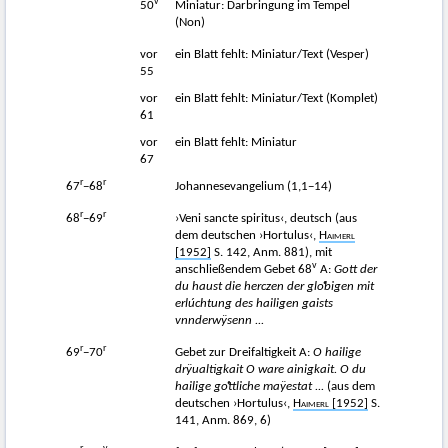
v
50
Miniatur: Darbringung im Tempel
(Non)
vor
ein Blatt fehlt: Miniatur/Text (Vesper)
55
vor
ein Blatt fehlt: Miniatur/Text (Komplet)
61
vor
ein Blatt fehlt: Miniatur
67
r
r
67
−68
Johannesevangelium (1,1−14)
r
r
68
−69
›Veni sancte spiritus‹, deutsch (aus
dem deutschen ›Hortulus‹,
Haimerl
[1952]
S. 142, Anm. 881), mit
v
anschließendem Gebet 68
A:
Gott der
du haust die herczen der gloͤbigen mit
erlúchtung des hailigen gaists
vnnderwÿsenn ...
r
r
69
−70
Gebet zur Dreifaltigkeit A:
O hailige
drÿualtigkait O ware ainigkait. O du
hailige goͤttliche maÿestat ...
(aus dem
deutschen ›Hortulus‹,
Haimerl
[1952]
S.
141, Anm. 869, 6)