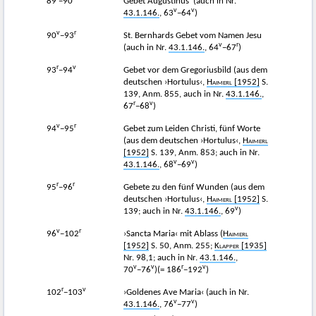
89
−90
Gebet Augustinus’ (auch in Nr.
v
v
43.1.146.
, 63
−64
)
v
r
90
−93
St. Bernhards Gebet vom Namen Jesu
v
r
(auch in Nr.
43.1.146.
, 64
−67
)
r
v
93
−94
Gebet vor dem Gregoriusbild (aus dem
deutschen ›Hortulus‹,
Haimerl
[1952]
S.
139, Anm. 855, auch in Nr.
43.1.146.
,
r
v
67
−68
)
v
r
94
−95
Gebet zum Leiden Christi, fünf Worte
(aus dem deutschen ›Hortulus‹,
Haimerl
[1952]
S. 139, Anm. 853; auch in Nr.
v
v
43.1.146.
, 68
−69
)
r
r
95
−96
Gebete zu den fünf Wunden (aus dem
deutschen ›Hortulus‹,
Haimerl
[1952]
S.
v
139; auch in Nr.
43.1.146.
, 69
)
v
r
96
−102
›Sancta Maria‹ mit Ablass (
Haimerl
[1952]
S. 50, Anm. 255;
Klapper
[1935]
Nr. 98,1; auch in Nr.
43.1.146.
,
v
v
r
v
70
−76
)(= 186
−192
)
r
v
102
−103
›Goldenes Ave Maria‹ (auch in Nr.
v
v
43.1.146.
, 76
−77
)