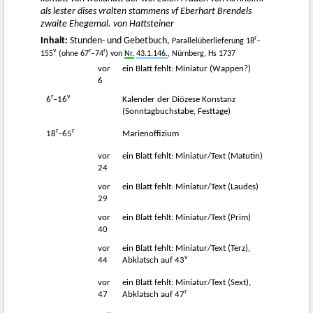
als lester dises vralten stammens vf Eberhart Brendels
zwaite Ehegemal. von Hattsteiner
r
Inhalt:
Stunden- und Gebetbuch,
Parallelüberlieferung 18
–
v
r
r
155
(ohne 67
–74
) von
Nr.
43.1.146.
, Nürnberg, Hs 1737
vor
ein Blatt fehlt: Miniatur (Wappen?)
6
r
v
6
−16
Kalender der Diözese Konstanz
(Sonntagbuchstabe, Festtage)
r
r
18
−65
Marienoffizium
vor
ein Blatt fehlt: Miniatur/Text (Matutin)
24
vor
ein Blatt fehlt: Miniatur/Text (Laudes)
29
vor
ein Blatt fehlt: Miniatur/Text (Prim)
40
vor
ein Blatt fehlt: Miniatur/Text (Terz),
v
44
Abklatsch auf 43
vor
ein Blatt fehlt: Miniatur/Text (Sext),
r
47
Abklatsch auf 47