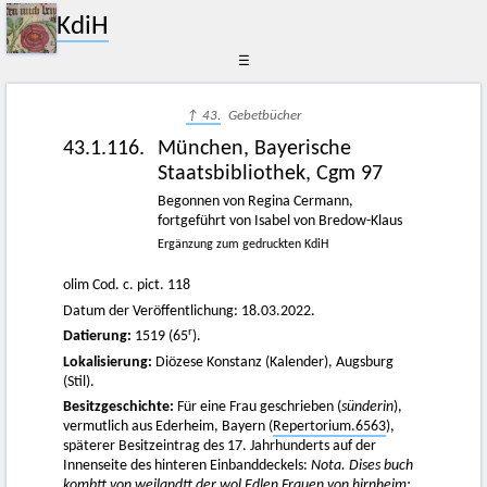
KdiH
☰
↑ 43.
Gebetbücher
43.1.116.
München, Bayerische
Staatsbibliothek, Cgm 97
Begonnen von Regina Cermann,
fortgeführt von Isabel von Bredow-Klaus
Ergänzung zum gedruckten KdiH
olim Cod. c. pict. 118
Datum der Veröffentlichung: 18.03.2022.
r
Datierung:
1519 (65
).
Lokalisierung:
Diözese Konstanz (Kalender), Augsburg
(Stil).
Besitzgeschichte:
Für eine Frau geschrieben (
sünderin
),
vermutlich aus Ederheim, Bayern (
Repertorium.6563
),
späterer Besitzeintrag des 17. Jahrhunderts auf der
Innenseite des hinteren Einbanddeckels:
Nota. Dises buch
kombtt von weilandtt der wol Edlen Frauen von hirnheim: