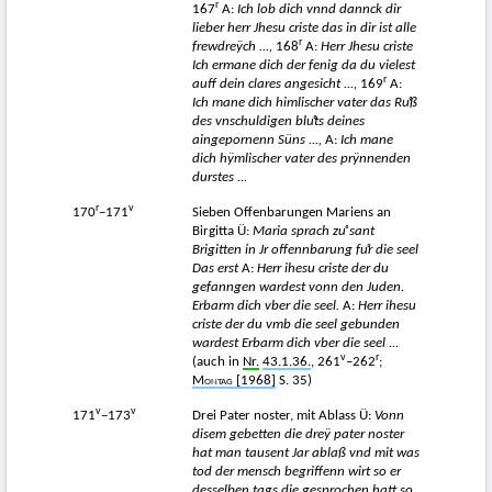
r
167
A:
Ich lob dich vnnd dannck dir
lieber herr Jhesu criste das in dir ist alle
r
frewdreÿch ...,
168
A:
Herr Jhesu criste
Ich ermane dich der fenig da du vielest
r
auff dein clares angesicht ...,
169
A:
Ich mane dich himlischer vater das Ruͦß
des vnschuldigen bluͦts deines
aingepornenn Süns ...,
A:
Ich mane
dich hÿmlischer vater des prÿnnenden
durstes ...
r
v
170
−171
Sieben Offenbarungen Mariens an
Birgitta Ü:
Maria sprach z
uͦ
sant
Brigitten in Jr offennbarung f
uͦ
r die seel
Das erst
A:
Herr ihesu criste der du
gefanngen wardest vonn den Juden.
Erbarm dich vber die seel.
A:
Herr ihesu
criste der du vmb die seel gebunden
wardest Erbarm dich vber die seel ...
v
r
(auch in
Nr.
43.1.36.
, 261
–262
;
Montag
[1968]
S. 35)
v
v
171
−173
Drei Pater noster, mit Ablass Ü:
Vonn
disem gebetten die dreÿ pater noster
hat man tausent Jar ablaß vnd mit was
tod der mensch begriffenn wirt so er
desselben tags die gesprochen hatt so