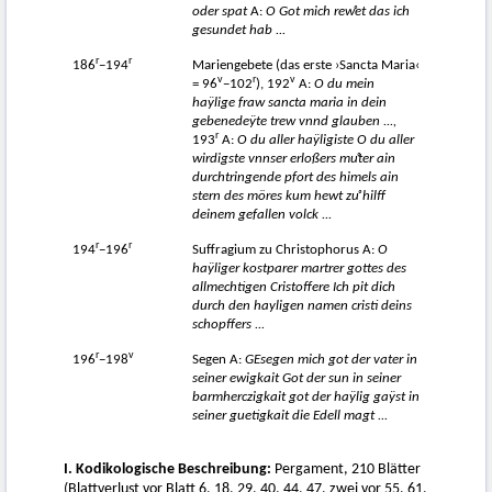
oder spat
A:
O Got mich rewͦet das ich
gesundet hab ...
r
r
186
−194
Mariengebete (das erste ›Sancta Maria‹
v
r
v
= 96
−102
), 192
A:
O du mein
haÿlige fraw sancta maria in dein
gebenedeÿte trew vnnd glauben ...,
r
193
A:
O du aller haÿligiste O du aller
wirdigste vnnser erloßers m
uͦ
ter ain
durchtringende pfort des himels ain
stern des möres kum hewt zuͦ hilff
deinem gefallen volck ...
r
r
194
−196
Suffragium zu Christophorus A:
O
haÿliger kostparer martrer gottes des
allmechtigen Cristoffere Ich pit dich
durch den hayligen namen cristi deins
schopffers ...
r
v
196
−198
Segen A:
GEsegen mich got der vater in
seiner ewigkait Got der sun in seiner
barmherczigkait got der haÿlig gaÿst in
seiner guetigkait die Edell magt ...
I. Kodikologische Beschreibung:
Pergament, 210 Blätter
(Blattverlust vor Blatt 6, 18, 29, 40, 44, 47, zwei vor 55, 61,