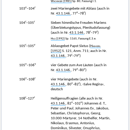
Wachinger
(1981)
Sp. 80, Fassung I.1.
v
r
103
−104
zwei Mariengebete mit Ablass (auch in
v
r
Nr.
43.1.146.
, 77
−78
)
r
r
104
−105
Sieben himmlische Freuden Mariens
(Überbietungstypus, Plenitudofassung)
r
r
(auch in Nr.
43.1.146.
, 78
–79
)
Hilg
(1992)
Sp. 1165, Fassung E.3.e.
r
v
105
−105
Ablassgebet Papst Sixtus (
Haimerl
[1952]
S. 121, Anm. 711; auch in Nr.
r
v
43.1.146.
, 79
−79
)
v
v
105
−106
vier Gebete zum Ave Läuten (auch in
v
v
Nr.
43.1.146.
, 79
−80
)
v
r
106
−108
vier Mariengebete (auch in Nr.
v
r
43.1.146.
, 80
−82
), ›Salve Regina‹,
deutsch
r
r
108
−127
Heiligensuffragien (alle auch in Nr.
v
v
43.1.146.
, 82
−102
) Johannes d. T.,
Peter und Paul, Johannes Ev., Jakobus,
Sebastian, Christophorus, Georg,
10.000 Märtyrer, 14 Nothelfer, Martin,
Nikolaus, Erasmus, Antonius,
Dominikus, Silvester, Onuphrius,