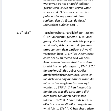
wirt er von gottes angesicht nÿmer
geschaÿden. sprich zum ersten vater
vnser etc.
A:
O herr ihesu criste das
pater noster seÿ geopffert dem
seuftzen den du tättest do du z
uͦ
Jherusalem außgiengest ...
v
v
173
−185
Tagzeitengebete, Parallele? zur Passion
Ü:
Czu der mettin gepett
A:
O du aller
guͦetigister herr Jhesu criste Ich gesegen
vnnd wol sprich dir wann du fur vnns
arme sundern dein pluͦtigen schwayß
r
vergossen hast
..., 174
A:
O herr Jhesu
criste der du zú mettin zeÿt vor dem
Annas ainen backen straich von dem
v
knecht hast empfanngen .
.., 174
Ü:
Zuͦ
der preÿm zeÿt das gebet
A:
Aller
durchleuchtigister herr Jhesu criste ich
lob dich vnnd sag dir dannck wann du
mit valscher zeugknus bist verclagt
r
worden
..., 175
A:
O herr ihesu criste
der du des tags die erste stund dich
hertigclich gepunden hast lassen
r
fuͦeren
..., 176
Ü: Z
uͦ der Tertz
A:
O Du
aller höchste weÿßhait Ich sag dir ere
v
vnnd lob
..., 176
A:
O herr Jhesu criste