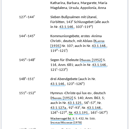
Katharina, Barbara, Margarete, Maria
Magdalena, Ursula, Appolonia, Anna
r
r
127
−144
Sieben Bußpsalmen mit Litanei,
r
Fürbitten, 143
Schlussgebet (alle auch
r
v
in Nr.
43.1.146.
, 103
−119
)
r
v
144
−145
Kommuniongebete, erstes ›Anima
Christi‹, deutsch, mit Ablass (
Klapper
[1935]
Nr. 107; auch in Nr.
43.1.146.
,
v
r
119
−121
)
v
r
145
−148
Segen für Eheleute (
Haimerl
[1952]
S.
116, Anm. 681; auch in Nr.
43.1.146.
,
r
v
121
−123
)
r
r
148
−151
drei Abendgebete (auch in Nr.
v
v
43.1.146.
, 123
−126
)
v
v
151
−152
Hymnus ›Christe qui lux es‹, deutsch
(
Haimerl
[1952]
S. 140, Anm. 863, 5;
r
r
auch in Nr.
43.1.125.
, 56
–57
, Nr.
r
r
43.1.127a.
, 92
–93
, Nr.
43.1.146.
,
v
v
r
v
126
−127
,
Nr.
43.1.191.
, 165
−167
)
Wackernagel Bd. II
, S. 432, Nr. 566;
Spechtler
/
Wachinger (1978)
v
v