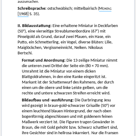
auszumachen.
Schreibsprache:
ostschwäbisch; mittelbairisch (
Montag
[1968]
S. 35).
II. Bildausstattung:
Eine erhaltene Miniatur in Deckfarben
v
r
(50
), eine vierseitige Streublumenbordüre (67
) mit
Pinselgold als Grund, darauf zwei Pfauen, ein Hase, ein
Putto, ein Schmetterling, ein Vogel, diverse Blüten: Lilie,
Maiglöckchen, Vergissmeinnicht, Nelken. Nikolaus
Bertschi.
Format und Anordnung:
Die 13-zeilige Miniatur nimmt
die unteren zwei Drittel der Seite ein (80 × 70 mm).
Umrahmt ist die Miniatur von einem dicken
Blattgoldrahmen, in den eine Ranke eingeritzt ist.
Markant ist der Schattenwurf des Rahmens, der durch
einen um die obere und linke Leiste gelben, um die
rechte und untere schwarzen Streifen erreicht wird.
Bildaufbau und -ausführung:
Die Darbringung Jesu
v
wird gezeigt in braun-gold-schwarzer Grisaille (50
) vor
einem leuchtend blauen Hintergrund, der nach oben
bogenförmig abgeschlossen und mit goldenem feinen
Maßwerk verziert ist. Die Figuren tragen Gewänder in
Braun, die mit Gold gehöht bzw. Schwarz schattiert sind,
ihre Gesichter sind in hellrosa inkarniert. Nur die Fransen