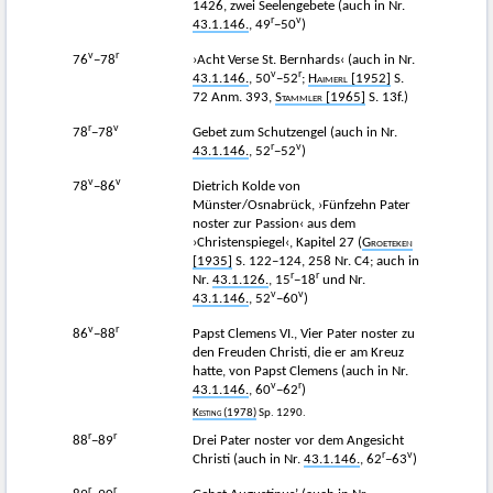
1426, zwei Seelengebete (auch in Nr.
r
v
43.1.146.
, 49
−50
)
v
r
76
−78
›Acht Verse St. Bernhards‹ (auch in Nr.
v
r
43.1.146.
, 50
−52
;
Haimerl
[1952]
S.
72 Anm. 393,
Stammler
[1965]
S. 13f.)
r
v
78
−78
Gebet zum Schutzengel (auch in Nr.
r
v
43.1.146.
, 52
−52
)
v
v
78
−86
Dietrich Kolde von
Münster/Osnabrück, ›Fünfzehn Pater
noster zur Passion‹ aus dem
›Christenspiegel‹, Kapitel 27 (
Groeteken
[1935]
S. 122–124, 258 Nr. C4; auch in
r
r
Nr.
43.1.126.
, 15
−18
und Nr.
v
v
43.1.146.
, 52
−60
)
v
r
86
−88
Papst Clemens VI., Vier Pater noster zu
den Freuden Christi, die er am Kreuz
hatte, von Papst Clemens (auch in Nr.
v
r
43.1.146.
, 60
−62
)
Kesting
(1978)
Sp. 1290.
r
r
88
−89
Drei Pater noster vor dem Angesicht
r
v
Christi (auch in Nr.
43.1.146.
, 62
−63
)
r
r