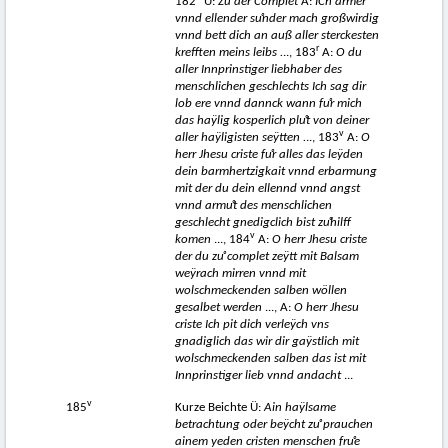
182
Ü:
Zuͦ der Complet
A:
ICh armer
vnnd ellender suͦnder mach großwirdig
vnnd bett dich an auß aller sterckesten
r
krefften meins leibs .
.., 183
A:
O du
aller Innprinstiger liebhaber des
menschlichen geschlechts Ich sag dir
lob ere vnnd dannck wann fuͦr mich
das haÿlig kosperlich pluͦt von deiner
v
aller haÿligisten seÿtten .
.., 183
A:
O
herr Jhesu criste fuͦr alles das leÿden
dein barmhertzigkait vnnd erbarmung
mit der du dein ellennd vnnd angst
vnnd armuͦt des menschlichen
geschlecht gnedigclich bist zuͦhilff
v
komen
..., 184
A:
O herr Jhesu criste
der du zuͦ complet zeÿtt mit Balsam
weÿrach mirren vnnd mit
wolschmeckenden salben wöllen
gesalbet werden
..., A:
O herr Jhesu
criste Ich pit dich verleÿch vns
gnadiglich das wir dir gaÿstlich mit
wolschmeckenden salben das ist mit
Innprinstiger lieb vnnd andacht
...
v
185
Kurze Beichte Ü:
Ain haÿlsame
betrachtung oder beÿcht z
uͦ
prauchen
ainem yeden cristen menschen fr
uͦ
e