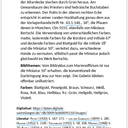
der Altardecke stechen durch Grün heraus. Am
Gewandsaum des Priesters sind hebräische Buchstaben
zu erkennen. Der Putto in der oberen rechten Ecke
entspricht in seiner runden Hockhaltung genau dem aus
v
der Vorlagenhandschrift Nr.
43.1.146.
, 34
, die Pfauen
denen in München, Clm 5555, ebenfalls von Nikolaus
Bertschi. Die Verwendung von unterschiedlichen Farben,
r
matte, lasierende Farben für die Bordüre und Initiale 67
r
und deckende Farben und Blattgold für die Initiale 18
v
und die Miniatur 50
, verleitet dazu, verschiedene
Hände zu vermuten, stilistisch passt die Miniatur jedoch
gleichwohl ins Werk Bertschis.
Bildthemen:
Vom Bildzyklus zum Marienoffizium ist nur
v
die Miniatur 50
erhalten, die konventionell die
Darbringung Jesu zur Non zeigt. Die Gebete blieben
offenbar unillustriert.
Farben:
Blattgold, Pinselgold, Braun, Schwarz, Weiß,
Rosa, Rot, Blau, Hellblau, frz. Grün, Hellgelb, Hellgrün,
Violett.
Digitalisat:
https://daten.digitale-
sammlungen.de/~db/0009/bsb00095110/images/
Literatur:
Petzet
(1920)
S. 167−171. –
von der Gabelentz
(1899)
S. 28f.;
Haimerl
(1952)
S. 116f.;
Traunbauer
(1955)
S. 58, 106;
Montag
(1968)
S.