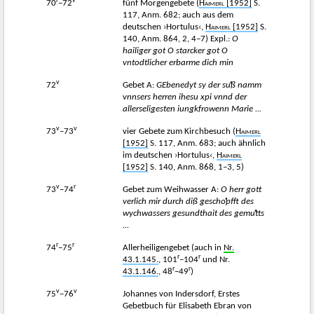
r
v
70
−72
fünf Morgengebete (
Haimerl
[1952]
S.
117, Anm. 682; auch aus dem
deutschen ›Hortulus‹,
Haimerl
[1952]
S.
140, Anm. 864, 2, 4–7) Expl.:
O
hailiger got O starcker got O
vntodtlicher erbarme dich min
v
72
Gebet A:
GEbenedyt sy der suͤß namm
vnnsers herren ihesu xpi vnnd der
allerseligesten iungkfrowenn Marie ...
v
v
73
–73
vier Gebete zum Kirchbesuch (
Haimerl
[1952]
S. 117, Anm. 683; auch ähnlich
im deutschen ›Hortulus‹,
Haimerl
[1952]
S. 140, Anm. 868, 1–3, 5)
v
r
73
−74
Gebet zum Weihwasser A:
O herr gott
verlich mir durch diß geschoͤpfft des
wychwassers gesundthait des gemuͤtts
...
r
r
74
−75
Allerheiligengebet (auch in
Nr.
r
r
43.1.145.
, 101
–104
und Nr.
r
r
43.1.146.
, 48
−49
)
v
v
75
−76
Johannes von Indersdorf, Erstes
Gebetbuch für Elisabeth Ebran von