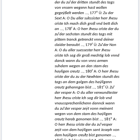
der du zuͦ der dritten stundt des tags
von vnsern wegenn hast wollen
v
gegeÿßelt werden
..., 177
Ü:
Zu der
Sext
A:
O Du aller suͦessister herr Jhesu
criste Ich mach dich groß vnd bett dich
r
an
..., 178
A:
O herr Jhesu criste der du
zuͦ der sechsten stundt des tags mit
pittern tranck getrenckt vnnd deiner
r
claider beraubt
..., 179
Ü:
Zuͦ der Non
A:
O du aller suessester herr Jhesu
criste Ich sag dir groß mechtig lob
vnnd
danck wann du von vnns armen
suͦndern wegen an den stam des
r
hayligen creutz
..., 180
A:
O herr Jhesu
criste der du zu der Newͦnten stundt des
tags an dem galgen des haÿligenn
r
creutz gehanngen bist
..., 181
Ü:
Zuͦ
der vesper
A:
O du aller verwundtester
herr Jhesu criste Ich sag dir lob vnd
vnaussprechenlichenn dannck wann
du zuͦ der vesper zeÿt vonn meinent
wegen von dem stam des haÿligen
v
creutz herab genomen bist
..., 181
A:
O herr Jhesu criste der du zuͦ vesper
zeÿt von dem haÿligen sant Joseph von
dem haÿligen creuͦtz bist genomen
...,
v