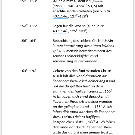
152
−153
›Nunc dimittis‹, deutsch (
Haimerl
[1952]
S. 140, Anm. 863, 6) mit
anschließenden Gebeten (auch in Nr.
v
r
43.1.146.
, 127
−129
)
v
v
153
−155
Segen für die Woche (auch in Nr.
r
r
43.1.146.
, 129
−131
)
r
r
156
−164
Betrachtung des Leidens Christi Ü:
Ain
kurcze betrachtung des bittern leÿdens
xpi
A:
O mensch betracht mit erst des
zerrenns seiner klaÿder vnnd
zerneẃerung seiner wunden ...
r
r
164
−170
Gebete von den fünf Wunden Christi
A:
ICh lob dich vnnd danncken dir
lieber herr Jhesu criste deiner angst vnd
not die du gelitten hast an dem
r
stammen des hailigen creucz ...
, 165
A:
Ich loben dich vnnd danncken dir
lieber herr Jhesu criste deiner wunden
v
an der gelingken hand ...,
165
A:
Ich
loben dich vnnd dancken dir lieber herr
Jhesus cristus deines haÿligen
r
kostperlichen pl
uͦ
ts ...,
166
A:
Ich loben
dich vnnd dancke dir lieber herr Jhesu
criste das du bist mein ainiger trost ...,