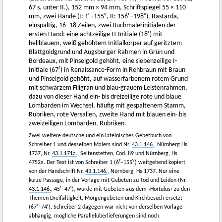
67 s. unter II.), 152 mm × 94 mm, Schriftspiegel 55 × 110
r
v
r
v
mm, zwei Hände (I: 1
–155
, II: 156
–198
), Bastarda,
einspaltig, 16–18 Zeilen, zwei Buchmalerinitialen der
r
ersten Hand: eine achtzeilige H-Initiale (18
) mit
hellblauem, weiß gehöhtem Initialkörper auf geritztem
Blattgoldgrund und Augsburger Rahmen in Grün und
Bordeaux, mit Pinselgold gehöht, eine siebenzeilige I-
r
Initiale (67
) in Renaissance-Form in Rehbraun mit Braun
und Pinselgold gehöht, auf wasserfarbenem rotem Grund
mit schwarzem Filigran und blau-grauem Leistenrahmen,
dazu von dieser Hand ein- bis dreizeilige rote und blaue
Lombarden im Wechsel, häufig mit gespaltenem Stamm,
Rubriken, rote Versalien, zweite Hand mit blauen ein- bis
zweizeiligen Lombarden, Rubriken.
Zwei weitere deutsche und ein lateinisches Gebetbuch von
Schreiber 1 und desselben Malers sind Nr.
43.1.146.
, Nürnberg Hs
1737, Nr.
43.1.171a.
, Seitenstetten, Cod. 89 und Nürnberg, Hs
r
v
4752a.
Der Text ist von Schreiber 1 (6
–155
) weitgehend kopiert
von der Handschrift Nr.
43.1.146.
, Nürnberg, Hs 1737. Nur eine
kurze Passage, in der Vorlage mit Gebeten zu Tod und Leiden (Nr.
r
r
43.1.146.
, 45
–47
), wurde mit Gebeten aus dem ›Hortulus‹ zu den
Themen Dreifaltigkeit, Morgengebeten und Kirchbesuch ersetzt
r
r
(67
–74
). Schreiber 2 dagegen war nicht von derselben Vorlage
abhängig, mögliche Parallelüberlieferungen sind noch