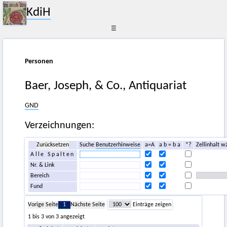
KdiH
☰
Personen
Baer, Joseph, & Co., Antiquariat
GND
Verzeichnungen:
Zurücksetzen
Suche
Benutzerhinweise
a=A
a b = b a
*?
Zellinhalt w
Alle Spalten
Nr. & Link
Bereich
Fund
Vorige Seite
1
Nächste Seite
Einträge zeigen
1 bis 3 von 3 angezeigt