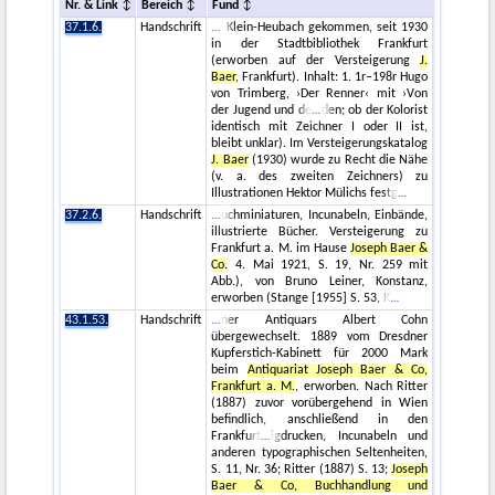
Nr. & Link
Bereich
Fund
37.1.6.
Handschrift
Klein-Heubach gekommen, seit 1930
in der Stadtbibliothek Frankfurt
(erworben auf der Versteigerung
J.
Baer
, Frankfurt). Inhalt: 1. 1r–198r Hugo
von Trimberg, ›Der Renner‹ mit ›Von
der Jugend und de
den; ob der Kolorist
identisch mit Zeichner I oder II ist,
bleibt unklar). Im Versteigerungskatalog
J. Baer
(1930) wurde zu Recht die Nähe
(v. a. des zweiten Zeichners) zu
Illustrationen Hektor Mülichs festg
37.2.6.
Handschrift
uchminiaturen, Incunabeln, Einbände,
illustrierte Bücher. Versteigerung zu
Frankfurt a. M. im Hause
Joseph Baer &
Co.
4. Mai 1921, S. 19, Nr. 259 mit
Abb.), von Bruno Leiner, Konstanz,
erworben (Stange [1955] S. 53, K
43.1.53.
Handschrift
ner Antiquars Albert Cohn
übergewechselt. 1889 vom Dresdner
Kupferstich-Kabinett für 2000 Mark
beim
Antiquariat Joseph Baer & Co,
Frankfurt a. M.
, erworben. Nach Ritter
(1887) zuvor vorübergehend in Wien
befindlich, anschließend in den
Frankfurt
igdrucken, Incunabeln und
anderen typographischen Seltenheiten,
S. 11, Nr. 36; Ritter (1887) S. 13;
Joseph
Baer & Co, Buchhandlung und