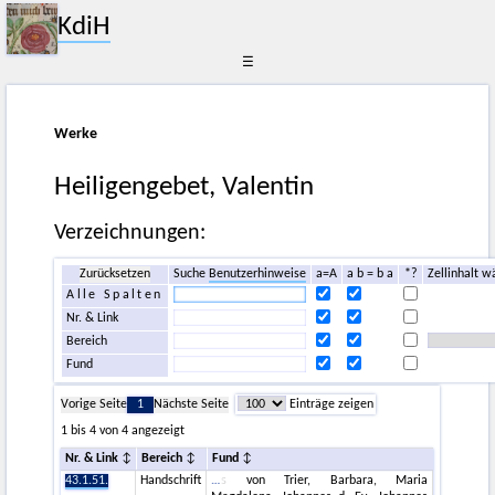
KdiH
☰
Werke
Heiligengebet, Valentin
Verzeichnungen:
Zurücksetzen
Suche
Benutzerhinweise
a=A
a b = b a
*?
Zellinhalt w
Alle Spalten
Nr. & Link
Bereich
Fund
Vorige Seite
1
Nächste Seite
Einträge zeigen
1 bis 4 von 4 angezeigt
Nr. & Link
Bereich
Fund
43.1.51.
Handschrift
s von Trier, Barbara, Maria