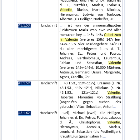
Magdalena, Johannes d. Ev., Johannes
d. T., Matthias, Markus, Cyriacus,
Valentin
, Blasius, Martin, Nikolaus,
Hieronymus, Ludwig von Toulouse,
Albertus (als Heiliger, Nothelfer, Bei
43.1.53.
Handschrift
n ist von der vnnuermaßigotten
junkfröwen Maria vmb eẅr vnd aller
menschen heyl … 145v–146v
Gebet zum
hl. Valentin
(weiteres 158r) 147r leer
147v–155v Vier Mariengebete 148r O
du aller mechtigeste k
es d. T.,
Johannes Ev., Petrus und Paulus,
Andreas, Bartholomäus, Laurentius,
Fabian und Sebastian,
Valentin
(weiteres 145v–146v), 10.000 Märtyrer,
Antonius, Bernhard, Ursula, Margarete,
Agnes, Caecilia, Chri
43.1.59.
Handschrift
43.1.53., 119r–119v), Erasmus (s. Nr.
43.1.53., 119v–121r), Nikolaus (s. Nr.
43.1.53., 121r–121v),
Valentin
,
Hubertus, Florentius von Straßburg
(angerufen gegen suchen des
gebruchs), Vitus, Sebastian, Antoni
43.1.62.
Handschrift
wei), Michael (zwei), alle Heiligen,
Johannes d. Ev., Petrus, Paulus, Jakobus
d. Ä., Christophorus,
Valentin
,
Hieronymus, Antonius, Markus,
Leonhard, Sebastian (als Pestheiliger),
Kreuztitulus (gegen jähen To