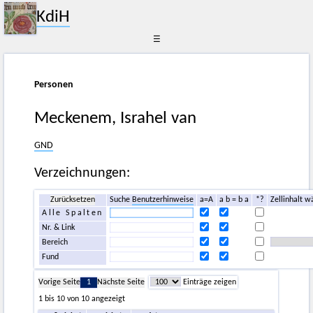
KdiH
☰
Personen
Meckenem, Israhel van
GND
Verzeichnungen:
Zurücksetzen
Suche
Benutzerhinweise
a=A
a b = b a
*?
Zellinhalt w
Alle Spalten
Nr. & Link
Bereich
Fund
Vorige Seite
1
Nächste Seite
Einträge zeigen
1 bis 10 von 10 angezeigt