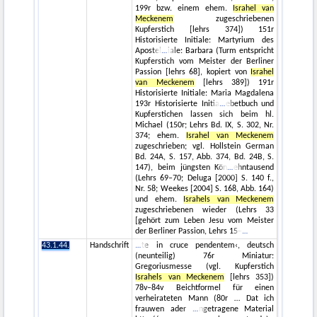
199r bzw. einem ehem.
Israhel van
Meckenem
zugeschriebenen
Kupferstich [lehrs 374]) 151r
Historisierte Initiale: Martyrium des
Apostel
iale: Barbara (Turm entspricht
Kupferstich vom Meister der Berliner
Passion [lehrs 68], kopiert von
Israhel
van Meckenem
[lehrs 389]) 191r
Historisierte Initiale: Maria Magdalena
193r Historisierte Initia
ebetbuch und
Kupferstichen lassen sich beim hl.
Michael (150r; Lehrs Bd. IX, S. 302, Nr.
374; ehem.
Israhel van Meckenem
zugeschrieben; vgl. Hollstein German
Bd. 24A, S. 157, Abb. 374, Bd. 24B, S.
147), beim jüngsten Kön
ehntausend
(Lehrs 69–70; Deluga [2000] S. 140 f.,
Nr. 58; Weekes [2004] S. 168, Abb. 164)
und ehem.
Israhels van Meckenem
zugeschriebenen wieder (Lehrs 33
[gehört zum Leben Jesu vom Meister
der Berliner Passion, Lehrs 15–
43.1.44.
Handschrift
te in cruce pendentem‹, deutsch
(neunteilig) 76r Miniatur:
Gregoriusmesse (vgl. Kupferstich
Israhels van Meckenem
[lehrs 353])
78v–84v Beichtformel für einen
verheirateten Mann (80r … Dat ich
frauwen ader
ngetragene Material