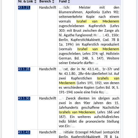
Nr. & Link
Bereich
Fund
43.1.21.
Handschrift
stich: Meister mit den
Blumenrahmen, Apollonia (Lehrs 90);
seitenverkehrte Kopie nach einem
vormals
Israhel van Meckenem
zugeschriebenen Kupferstich (Lehrs
303: mit Brust zwischen der Zange als
hl. Agathe fungierend; Hol
.1.43., 150r;
Berlin, Kupferstichkabinett, Cod. 78 B
1a, 199r) im Kupferstich reproduziert
(vormals
Israhel van Meckenem
zugeschrieben, Lehrs 374; vgl. Hollstein
German, Bd. 24B, S. 147). Weitere
seiner Entwürfe dürften
43.1.28.
Handschrift
Text, der in Nr. 43.1.41., 1r–37r und
Nr. 43.1.80., 28v–64v überliefert ist. Auf
zwei Kupferstichen
Israhels van
Meckenem
(Lehrs 191, 192), von denen
es verschiedene Kopien (Lehrs Bd. IX, S.
191–194) sowie eine freie Kopi
43.1.30.
Handschrift
n Zweck dienten im übrigen auch
zwei in den 90er Jahren des 15.
Jahrhunderts geschaffene Nachstiche
Israhels van Meckenem
, Lehrs 166 und
167). Ein weiteres aufschlußreiches
Indiz bildet die prononcierte Stellung
von Einsi
43.1.43.
Handschrift
Initiale: Erzengel Michael (entspricht
Berlin, Kupferstichkabinett, 78 B 1a,