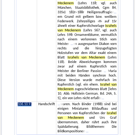
Meckenem
(Lehrs 118; vgl. auch
München, Staatsbibliothek, Cgm 84,
335v) 182r–188r Heiligensuffragien
em Grund mit gelbem bzw. weißem
Federwerk. Zehnzeiliges ›H‹ auf 15r
ähnelt einer Kupferstichvorlage
Israhels
van Meckenem
(Lehrs 567, vgl. auch
Lehrs 598: Ornamentblume, vermutlich
nach einem verlorenen Stich vom
Meister
en ausgesparten Diakon vorn
rechts und die hinzugefügten
Holzstufen vor dem Altar exakt einem
Blatt
Israhels van Meckenem
(Lehrs
118). Beide Abweichungen kommen
zwar auf einem Kupferstich vom
Meister der Berliner Passion
Maria
mit beiden Händen synchron hoch.
Diese Version wurde mehrfach im
Kupferstich (vgl. ein ehem.
Israhel van
Meckenem
zugeschriebenes Blatt [lehrs
10, Abb. Hollstein German, Bd. 24A, S.
5], ein von Lehrs nicht erfaßte
106.10.9.
Handschrift
waren. Nach Binder (1988) sind bei
einigen Miniaturen Bildaufbau und
Personen von Kupferstichen der
Israhel
van Meckenem
und Urs Graf
übernommen, daher rührt auch ihre
Spätdatierung. Bildthemen: Die
Bildkompositionen