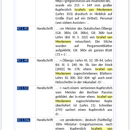
http://gregorsmesse.uni-muenster.de),
wurde ein 215 × 149 mm großer
Kupferstich
Israhels van Meckenem
(Lehrs 353) drastisch in Hinblick auf
Größe (fast auf ein Drittel), Personal
(von sieben Assistenzf
43.1.45.
Handschrift
vom Meister des Dutuitschen Ölbergs
(GR. 360v, GR. 366v), GR. 366r laut
Lehrs (Bd. III, S. 322) von
Israhel van
Meckenem
retuschiert. Die Stiche
wurden auf Pergamentblätter
aufgeklebt, GR. 360v als ganzes Blatt
(73 × 51
43.1.48.
Handschrift
en Ölbergs: Lehrs 45, 52, 58–64, Lehrs
Bd. III, S. 240, Nr. 5b, Van der Stock
[2002] Nr. 176; ehem.
Israhel van
Meckenem
zugeschriebenen Blättern:
Lehrs 10, 300, 302–304; vgl. auch zwei
Holzschnitte in der Inkunabel ›Die
43.1.53.
Handschrift
ist nach einem verlorenen Kupferstich
vom Meister der Berliner Passion
gebildet, der in einer ehem.
Israhel van
Meckenem
zugeschriebenen Kopie
überliefert ist (Lehrs 11). Schreiber
2793 variiert einen Kupferstich aus
der
43.1.54a.
Handschrift
ruce pendentem‹, deutsch (fünfteilig)
180v Miniatur: Gregoriusmesse, nach
einem Kupferstich
Israhels van