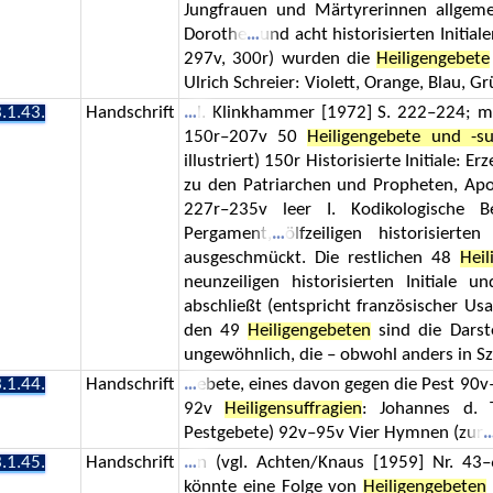
Jungfrauen und Märtyrerinnen allgemein,
Dorothe
und acht historisierten Initia
297v, 300r) wurden die
Heiligengebete
Ulrich Schreier: Violett, Orange, Blau, G
.1.43.
Handschrift
l. Klinkhammer [1972] S. 222–224; mi
150r–207v 50
Heiligengebete und -su
illustriert) 150r Historisierte Initiale: E
zu den Patriarchen und Propheten, Apo
227r–235v leer I. Kodikologische B
Pergament,
ölfzeiligen historisierte
ausgeschmückt. Die restlichen 48
Heil
neunzeiligen historisierten Initiale 
abschließt (entspricht französischer Usa
den 49
Heiligengebeten
sind die Darste
ungewöhnlich, die – obwohl anders in S
.1.44.
Handschrift
ebete, eines davon gegen die Pest 90v
92v
Heiligensuffragien
: Johannes d. T
Pestgebete) 92v–95v Vier Hymnen (zur
.1.45.
Handschrift
n (vgl. Achten/Knaus [1959] Nr. 43–
könnte eine Folge von
Heiligengebeten