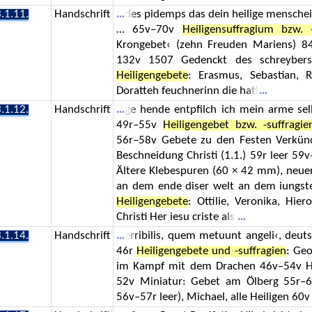
.1.11.
Handschrift
des pidemps das dein heilige menschei
… 65v–70v
Heiligensuffragium bzw. 
Krongebet‹ (zehn Freuden Mariens) 
132v 1507 Gedenckt des schreyber
Heiligengebete
: Erasmus, Sebastian, 
Doratteh feuchnerinn die hatt
.1.12.
Handschrift
ge hende entpfilch ich mein arme s
49r–55v
Heiligengebet bzw. -suffragie
56r–58v Gebete zu den Festen Verkündi
Beschneidung Christi (1.1.) 59r leer 59
Ältere Klebespuren (60 × 42 mm), neue
an dem ende diser welt an dem iungste
Heiligengebete
: Ottilie, Veronika, Hi
Christi Her iesu criste als
.1.14.
Handschrift
erribilis, quem metuunt angeli‹, deut
46r
Heiligengebete und -suffragien
: Geo
im Kampf mit dem Drachen 46v–54v H
52v Miniatur: Gebet am Ölberg 55r–
56v–57r leer), Michael, alle Heiligen 60