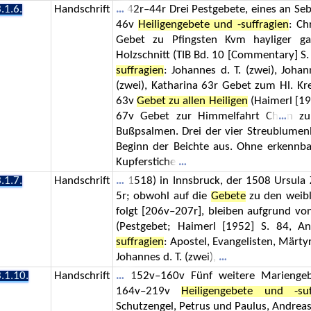
.1.6.
Handschrift
42r–44r Drei Pestgebete, eines an Seb
46v
Heiligengebete und -suffragien
: Ch
Gebet zu Pfingsten Kvm hayliger gay
Holzschnitt (TIB Bd. 10 [Commentary] S.
suffragien
: Johannes d. T. (zwei), Johan
(zwei), Katharina 63r Gebet zum Hl. Kr
63v
Gebet zu allen Heiligen
(Haimerl [19
67v Gebet zur Himmelfahrt Ch
n zu
Bußpsalmen. Drei der vier Streublume
Beginn der Beichte aus. Ohne erkenn
Kupferstiche
.1.7.
Handschrift
1518) in Innsbruck, der 1508 Ursula Z
5r; obwohl auf die
Gebete
zu den weibl
folgt [206v–207r], bleiben aufgrund vo
(Pestgebet; Haimerl [1952] S. 84, 
suffragien
: Apostel, Evangelisten, Märty
Johannes d. T. (zwei),
.1.10.
Handschrift
152v–160v Fünf weitere Marienge
164v–219v
Heiligengebete und -suf
Schutzengel, Petrus und Paulus, Andreas,