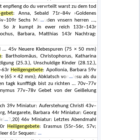
t enpfieng do du vervrteilt warst zu dem tod
-gebet
: Anna, Sebald 71r–84v ›Goldenes
84v–109r Sechs Ma
uden vnsern herren …,
s So Jr kumpt Jn ewer reich 133r–143r
Rochus, Barbara, Matthias 143r Nachtrag:
ell … 45v Neuere Klebespuren (75 × 50 mm)
n
: Bartholomäus, Christophorus, Katharina
gung (25.3.), Unschuldige Kinder (28.12.),
v–63r
Heiligengebete
: Apollonia, Barbara 59v
re (65 × 42 mm); Abklatsch von
iesu als du
n tagk kunfftigk bist zu richten … 70v–77v
eronymus 77v–78v Gebet von der Geißelung
sch 39v Miniatur: Auferstehung Christi 43v–
rg, Margarete, Barbara 44r Miniatur: Georg
ei
2,20) 46v Miniatur: Letztes Abendmahl
60r
Heiligengebete
: Erasmus (55r–56r, 57v;
v leer 61r Sequenz