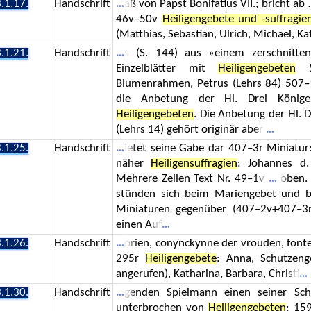
.1.17.
Handschrift
aß von Papst Bonifatius VII.; bricht a
46v–50v
Heiligengebete und -suffragie
(Matthias, Sebastian, Ulrich, Michael, Ka
.1.21.
Handschrift
s (S. 144) aus »einem zerschnittene
Einzelblätter mit
Heiligengebeten
50
Blumenrahmen, Petrus (Lehrs 84) 507–
die Anbetung der Hl. Drei Könige 
Heiligengebeten
. Die Anbetung der Hl. 
(Lehrs 14) gehört originär aber
.1.25.
Handschrift
ietet seine Gabe dar 407–3r Miniatur
näher
Heiligensuffragien
: Johannes d.
Mehrere Zeilen Text Nr. 49–1v
oben. S
stünden sich beim Mariengebet und 
Miniaturen gegenüber (407–2v+407–3r;
einen Auf
.1.26.
Handschrift
orien, conynckynne der vrouden, font
295r
Heiligengebete
: Anna, Schutzenge
angerufen), Katharina, Barbara, Christi
.1.30.
Handschrift
genden Spielmann einen seiner Schu
unterbrochen von
Heiligengebeten
: 15