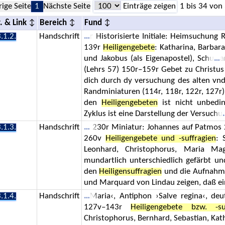
rige Seite
1
Nächste Seite
Einträge zeigen
1 bis 34 von
. & Link
Bereich
Fund
.1.2.
Handschrift
r Historisierte Initiale: Heimsuchu
139r
Heiligengebete
: Katharina, Barbar
und Jakobus (als Eigenapostel), Schu
a
(Lehrs 57) 150r–159r Gebet zu Christus
dich durch dy versuchung des alten vn
Randminiaturen (114r, 118r, 122r, 127r) u
den
Heiligengebeten
ist nicht unbedin
Zyklus ist eine Darstellung der Versuchu
.1.3.
Handschrift
230r Miniatur: Johannes auf Patmos
260v
Heiligengebete und -suffragien
: 
Leonhard, Christophorus, Maria Mag
mundartlich unterschiedlich gefärbt u
den
Heiligensuffragien
und die Aufnahme
und Marquard von Lindau zeigen, daß ei
.1.4.
Handschrift
Maria‹, Antiphon ›Salve regina‹, d
127v–143r
Heiligengebete bzw. -su
Christophorus, Bernhard, Sebastian, Kath