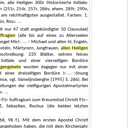
 alle Heiligen 300r Historisierte Initiale:
len (251r, 254r, 257r, 286v, ehem. 289r, 290v,
am reichhaltigsten ausgestaltet. Farben: 1.
rün, Rosa,
t nur 47 statt angekündigter 50 Clausulae)
ffragien
(alle bis auf eines zu Allerseelen
rzengel Micha
el Michael und allen hl. Engeln,
steln, Märtyrern, Jungfrauen,
allen Heiligen
eschreibung: 235 Blätter, extrem feines
n Initiale und einer vierseitigen Bordüre
igengebete
wurden dagegen nur mit einer
und einer dreiseitigen Bordüre be
krönung
nce, vgl. Vanwijnsberghe [1995] S. 286). Bei
llungen der vielfigurigen Apostelmartyrien
zen
–91r Suffragium zum Kreuzestod Christi 91r–
., Sebastian, Rochus (die beiden letzten
68, 98 f.). Mit dem ersten Apostel Christi
angehoben haben, die mit dem Kirchenjahr