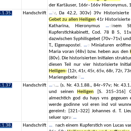
der Kartäuser, 166r–166v Hieronymus,
.1.35.
Handschrift
iv, Da 42.2, 303v) 39v Historisierte I
Gebet zu allen Heiligen
41r Historisierte 
Katharina, Hieronymus
einem St
Kupferstichkabinett, Cod. 78 B 5, 1
dazwischen Syphilisgebet (70v–71v) un
T., Eigenapostel,
e Miniaturen eröffne
Maria voran (48v) bzw. heben aus den
(80v). Die historisierten Initialen strukt
diesen Teil nur vier historisierte Init
Heiligen-
(12r, 41r, 45r, 65v, 68r, 72r, 73r
Mariengebete il
.1.37.
Handschrift
n… (s. Nr. 43.1.88., 84r–97v; Nr. 43.
und seinen
Heiligen
[S. 315–316] Ge
almechtich god du hays vns gegeuen 
werde godinne vol eren ind vol wun
gereimt: [321–322] Johannes d. T. Li
seluer sprac
.1.38.
Handschrift
, nach einem Kupferstich von Lucas van