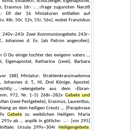
: Anna, Elisabeth, Schutzengel, Eigenapostel,
e, Erasmus (drei
gsfrage zugunsten Narziß
n: Elf der 16 Miniaturen entfallen auf
5v, 48r, 50r, 52v, 55r, 56v), wobei Franziskus
t 240v–243r Zwei Kommuniongebete 243r–
., Johannes d. Ev. (als Patron angerufen),
59r O Du einige tochter des ewigenn vaters …
l, Eigenapostel, Katharina (zwei), Barbara
vor 188] Miniatur: Strahlenkranzmadonna
, Johannes d. T., Hl. Drei Könige, Apostel,
ichtige
Seelengebete aus dem ›Ebran-
Anm. 972, Nr. 1–5) 268r–282v
Gebete und
tian (zwei Pestgebete), Erasmus, Laurentius,
 hieng an dem heiligen Creutz … (Paraphrase
99v
Gebete
zu weiblichen Heiligen: Maria
 291v ab … anplik in götlicher
n [vor 295]
 Initiale: Ursula 299v–304r
Heiligengebete
: