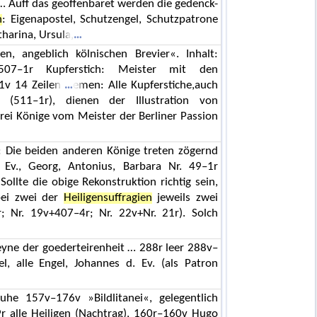
b … Auff das geoffenbaret werden die gedenck-
n
: Eigenapostel, Schutzengel, Schutzpatrone
tharina, Ursula,
n, angeblich kölnischen Brevier«. Inhalt:
7–1r Kupferstich: Meister mit den
1v 14 Zeilen
emen: Alle Kupferstiche,auch
(511–1r), dienen der Illustration von
Drei Könige vom Meister der Berliner Passion
: Die beiden anderen Könige treten zögernd
 Ev., Georg, Antonius, Barbara Nr. 49–1r
ollte die obige Rekonstruktion richtig sein,
bei zwei der
Heiligensuffragien
jeweils zwei
 Nr. 19v+407–4r; Nr. 22v+Nr. 21r). Solch
eyne der goederteirenheit … 288r leer 288v–
l, alle Engel, Johannes d. Ev. (als Patron
he 157v–176v »Bildlitanei«, gelegentlich
9r alle Heiligen (Nachtrag), 160r–160v Hugo