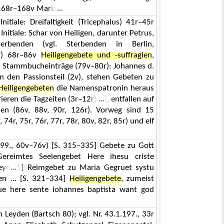
 168r–168v Maria
nitiale: Dreifaltigkeit (Tricephalus) 41r–45r
Initiale: Schar von Heiligen, darunter Petrus,
erbenden (vgl. Sterbenden in Berlin,
1v) 68r–86v
Heiligengebete und -suffragien
,
d Stammbucheinträge (79v–80r): Johannes d.
n den Passionsteil (2v), stehen Gebeten zu
Heiligengebeten
die Namenspatronin heraus
urieren die Tagzeiten (3r–12r)
), entfallen auf
ialen (86v, 88v, 90r, 126r). Vorweg sind 15
, 74r, 75r, 76r, 77r, 78r, 80v, 82r, 85r) und elf
1.99., 60v–76v) [S. 315–335] Gebete zu Gott
reimtes Seelengebet Here ihesu criste
eyn
1] Reimgebet zu Maria Gegruet systu
nen … [S. 321–334]
Heiligengebete
, zumeist
eue here sente iohannes baptista want god
 Leyden (Bartsch 80); vgl. Nr. 43.1.197., 33r