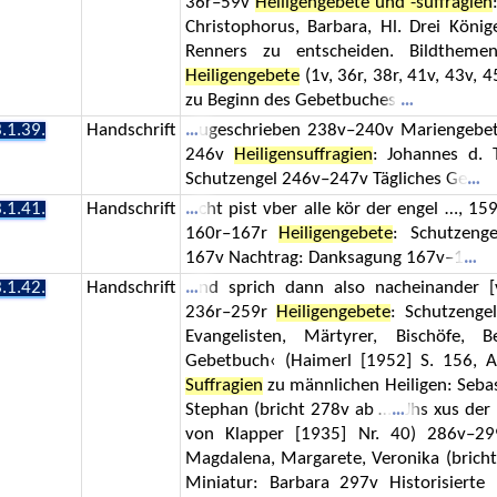
36r–59v
Heiligengebete und -suffragien
Christophorus, Barbara, Hl. Drei König
Renners zu entscheiden. Bildtheme
Heiligengebete
(1v, 36r, 38r, 41v, 43v, 4
zu Beginn des Gebetbuches
.1.39.
Handschrift
ugeschrieben 238v–240v Mariengebe
246v
Heiligensuffragien
: Johannes d. T
Schutzengel 246v–247v Tägliches Ge
.1.41.
Handschrift
cht pist vber alle kör der engel …, 1
160r–167r
Heiligengebete
: Schutzenge
167v Nachtrag: Danksagung 167v–1
.1.42.
Handschrift
nd sprich dann also nacheinander [
236r–259r
Heiligengebete
: Schutzengel
Evangelisten, Märtyrer, Bischöfe, Be
Gebetbuch‹ (Haimerl [1952] S. 156, 
Suffragien
zu männlichen Heiligen: Sebas
Stephan (bricht 278v ab …
Jhs xus der
von Klapper [1935] Nr. 40) 286v–2
Magdalena, Margarete, Veronika (bricht
Miniatur: Barbara 297v Historisierte