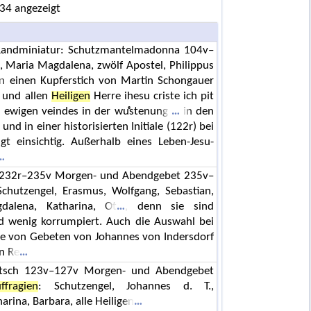
 34 angezeigt
ng Randminiatur: Schutzmantelmadonna 104v–
a, Maria Magdalena, zwölf Apostel, Philippus
n einen Kupferstich von Martin Schongauer
 und allen
Heiligen
Herre ihesu criste ich pit
d ewigen veindes in der wuͤstenung
in den
nd in einer historisierten Initiale (122r) bei
gt einsichtig. Außerhalb eines Leben-Jesu-
 232r–235v Morgen- und Abendgebet 235v–
Schutzengel, Erasmus, Wolfgang, Sebastian,
dalena, Katharina, Ot
, denn sie sind
nd wenig korrumpiert. Auch die Auswahl bei
 von Gebeten von Johannes von Indersdorf
n Re
eutsch 123v–127v Morgen- und Abendgebet
ffragien
: Schutzengel, Johannes d. T.,
arina, Barbara, alle Heiligen