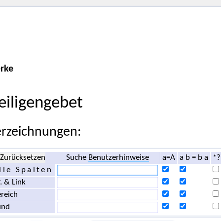
rke
eiligengebet
rzeichnungen:
Zurücksetzen
Suche
Benutzerhinweise
a=A
a b = b a
*?
lle Spalten
. & Link
reich
und