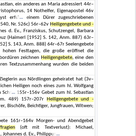
astian, ein anderes an Maria adressiert 44r–
ristophorus, 14 Nothelfer, Eigenapostel 46v
st erfuͤl
einem Dürer zugeschriebenen
 540, Nr. 526c) 56r–62v
Heiligengebete und -
nes d. Ev., Franziskus, Schutzengel, Barbara
euz (Haimerl [1952] S. 142, Anm. 887) 63r–
52] S. 143, Anm. 888) 64r–67r Seelengebete
 hohen Festtagen, die große eröffnet die
nbordüren zeichnen
Heiligengebete
, eine den
baren Textzusammenhang wurden die beiden
ieglerin aus Nördlingen geheiratet hat (3v–
ichen Heiligen noch eines zum hl. Wolfgang
n Schr
155r–156v Gebet zum hl. Sebastian
Anm. 489) 157r–207r
Heiligengebete und -
rer, Bischöfe, Beichtiger, Jungfrauen, Witwen;
bete 161r–164v Morgen- und Abendgebet
fragien
(oft mit Textverlust): Michael,
 Johannes d. Ev., Philippus