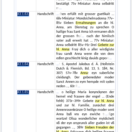
bestätigt 75v Miniatur: Anna selbdritt
m
43.1.63.
Handschrift
chen erfüllt mit grosser guetikait …
68v Miniatur: Mondsichelmadonna 77v–
85v Sieben
Ermahnungen
an die hl.
Anna, am Dienstag zu sprechen O
hailige frau Sant Anna ich ermanen dich
der grossen frai
euch der himlisch
vater auß erwelt hat … 77v Miniatur:
Anna selbdritt 85v–91r Drei
Gebete zur
hl. Anna
: Fraÿ dich o aller wirdigiste
frau sandt Anna wenn die von dem
edlen geschlecht kinig dauids gepore
43.1.64.
Handschrift
t S, Apostel Jakobus d. Ä. (Hollstein
Dutch & Flemish, Bd. 13, S. 184, Nr.
307) 57v–78v
Anna
: eyn suberliche
cleidungh. Der gebenedyter moder
Sanct Annen zo eym hempde mit syden
neden …, 60r R
43.1.65.
Handschrift
o heilige Maria konynckynen der
hemel vnd frauwe der engel … (Ende
fehlt) 373r–399r Gebete
zur hl. Anna
und zur hl. Familie, zunächst drei
Annenrosenkränze O heilige moder sent
Anna byß vns eyn ewiche tr
dige
wortzel Oliua wonderlicher myldicheit
vß der eyn orsprunck aller guden ist vß
gegangen …, 389r
Sieben Freuden der