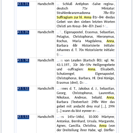
43.1.31.
Handschrift
Schluß Antiphon ›Salve regina‹,
deutsch 71v Miniatur:
Strahlenkranzmadonna 78v–81r
Suffragium zur hl. Anna
81r–84r ›Bedas
Gebet von den sieben letzten Worten
Christi am Kreuz‹ 84r–87r Zwei M
43.1.35.
Handschrift
T., Eigenapostel, Erasmus, Sebastian,
Pelagius, Christophorus, Hieronymus,
Rochus, Maria Magdalena,
Anna
,
Barbara 68r Historisierte Initiale:
Johannes d. T. 70v Historisierte Initiale:
Ijo
43.1.38.
Handschrift
as van Leyden (Bartsch 80); vgl. Nr.
43.1.197., 33r 36r–59v Heiligengebete
und -suffragien:
Anna
, Elisabeth,
Schutzengel, Eigenapostel,
Christophorus, Barbara, Hl. Drei Könige,
Erasmus (drei), Dor
43.1.52.
Handschrift
annes d. T., Jakobus d. J., Sebastian,
Georg, Christophorus, Laurentius,
Nikolaus, Andreas, Sebald,
Anna
,
Barbara (Textverlust: 298v Wer das
gebet mit andacht drey mal […], 299r
[…] wann du bist eynner ew
43.1.53.
Handschrift
res 145v–146v), 10.000 Märtyrer,
Antonius, Bernhard, Ursula, Margarete,
Agnes, Caecilia, Christina,
Anna
(von
der Dreiteilung ihrer Habe, vgl. Dörfler-