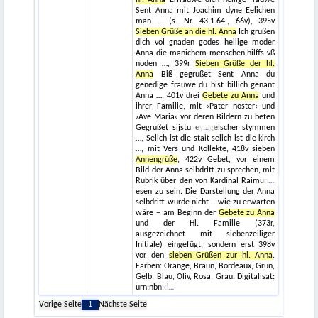
hl. Anna
Erfrauwe dich heilige frauwe
Sent Anna mit Joachim dyne Eelichen
man … (s. Nr. 43.1.64., 66v), 395v
Sieben Grüße an die hl. Anna
Ich grußen
dich vol gnaden godes heilige moder
Anna die manichem menschen hilffs vß
noden …, 399r
Sieben Grüße der hl.
Anna
Biß gegrußet Sent Anna du
genedige frauwe du bist billich genant
Anna …, 401v drei
Gebete zu Anna
und
ihrer Familie, mit ›Pater noster‹ und
›Ave Maria‹ vor deren Bildern zu beten
Gegrußet sijstu ey
gelscher stymmen
…, Selich ist die stait selich ist die kirch
…, mit Vers und Kollekte, 418v sieben
Annengrüße
, 422v Gebet, vor einem
Bild der Anna selbdritt zu sprechen, mit
Rubrik über den von Kardinal Raimun
esen zu sein. Die Darstellung der Anna
selbdritt wurde nicht − wie zu erwarten
wäre − am Beginn der
Gebete zu Anna
und der Hl. Familie (373r,
ausgezeichnet mit siebenzeiliger
Initiale) eingefügt, sondern erst 398v
vor den
sieben Grüßen zur hl. Anna
.
Farben: Orange, Braun, Bordeaux, Grün,
Gelb, Blau, Oliv, Rosa, Grau. Digitalisat:
urn:nbn:d
Vorige Seite
1
Nächste Seite