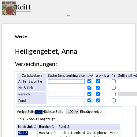
KdiH
☰
Werke
Heiligengebet, Anna
Verzeichnungen:
Zurücksetzen
Suche
Benutzerhinweise
a=A
a b = b a
*?
Zellinhalt w
Alle Spalten
Nr. & Link
Bereich
Fund
Vorige Seite
1
Nächste Seite
Einträge zeigen
1 bis 17 von 17 angezeigt
Nr. & Link
Bereich
Fund
43.1.3.
Handschrift
stian, Leonhard, Christophorus, Maria