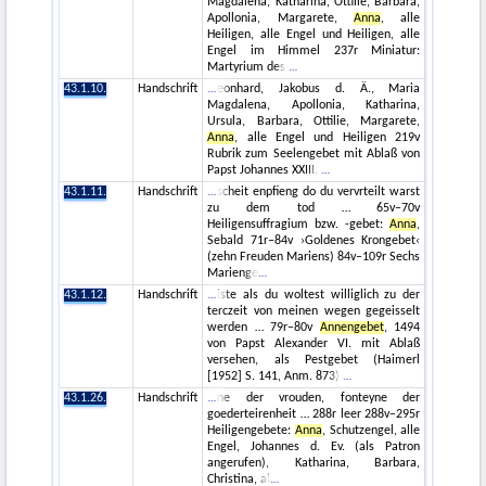
Magdalena, Katharina, Ottilie, Barbara,
Apollonia, Margarete,
Anna
, alle
Heiligen, alle Engel und Heiligen, alle
Engel im Himmel 237r Miniatur:
Martyrium des
43.1.10.
Handschrift
eonhard, Jakobus d. Ä., Maria
Magdalena, Apollonia, Katharina,
Ursula, Barbara, Ottilie, Margarete,
Anna
, alle Engel und Heiligen 219v
Rubrik zum Seelengebet mit Ablaß von
Papst Johannes XXIII.
43.1.11.
Handschrift
scheit enpfieng do du vervrteilt warst
zu dem tod … 65v–70v
Heiligensuffragium bzw. -gebet:
Anna
,
Sebald 71r–84v ›Goldenes Krongebet‹
(zehn Freuden Mariens) 84v–109r Sechs
Marienge
43.1.12.
Handschrift
iste als du woltest williglich zu der
terczeit von meinen wegen gegeisselt
werden … 79r–80v
Annengebet
, 1494
von Papst Alexander VI. mit Ablaß
versehen, als Pestgebet (Haimerl
[1952] S. 141, Anm. 873)
43.1.26.
Handschrift
ne der vrouden, fonteyne der
goederteirenheit … 288r leer 288v–295r
Heiligengebete:
Anna
, Schutzengel, alle
Engel, Johannes d. Ev. (als Patron
angerufen), Katharina, Barbara,
Christina, al