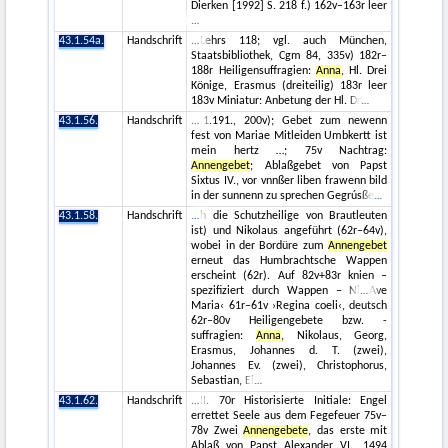
Dierken [1992] S. 218 f.) 162v–163r leer
43.1.54a.
Handschrift
Lehrs 118; vgl. auch München,
Staatsbibliothek, Cgm 84, 335v) 182r–
188r Heiligensuffragien:
Anna
, Hl. Drei
Könige, Erasmus (dreiteilig) 183r leer
183v Miniatur: Anbetung der Hl. Dr
43.1.56.
Handschrift
.1.191., 200v); Gebet zum newenn
fest von Mariae Mitleiden Umbkertt ist
mein hertz …; 75v Nachtrag:
Annengebet
; Ablaßgebet von Papst
Sixtus IV., vor vnnßer liben frawenn bild
in der sunnenn zu sprechen Gegrúsße
43.1.58.
Handschrift
h die Schutzheilige von Brautleuten
ist) und Nikolaus angeführt (62r–64v),
wobei in der Bordüre zum
Annengebet
erneut das Humbrachtsche Wappen
erscheint (62r). Auf 82v+83r knien –
spezifiziert durch Wappen – Ni
Ave
Maria‹ 61r–61v ›Regina coeli‹, deutsch
62r–80v Heiligengebete bzw. -
suffragien:
Anna
, Nikolaus, Georg,
Erasmus, Johannes d. T. (zwei),
Johannes Ev. (zwei), Christophorus,
Sebastian, Ei
43.1.62.
Handschrift
II. 70r Historisierte Initiale: Engel
errettet Seele aus dem Fegefeuer 75v–
78v Zwei
Annengebete
, das erste mit
Ablaß von Papst Alexander VI., 1494