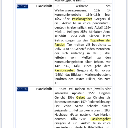
Kodikologische Besc
43.1.26.
Handschrift
v während des
Weihwassersprengens, 152r 14
Kommuniongebete 164r–165r leer
165v–167v
Passionsgebet
Gregors d.
Gr., ›Adoro te in cruce pendentum‹,
deutsch (siebenteilig), mit Ablaß 165v
Minia
Heiligen 288v Miniatur: Anna
selbdritt 295r–298r Sieben kurze
Betrachtungen zu den
Tagzeiten der
Passion
Tzo metten zijt betraichte …
298v–300r 15 Gaben für den Menschen,
der sich andächtig in das
), drei
leiteten vom Meßteil zu den
Kommuniongebeten über (ehem. vor
142, 145, 148), eines geht dem
Passionsgebet
Gregors d. Gr. voraus
(165v); das Bild zum Mariengebet steht
inmitten des Textes (281r), das zum
An
43.1.30.
Handschrift
154v Drei Reihen mit jeweils vier
sitzenden Aposteln 156r Jüngstes
Gericht 156v
Gebet
zu Christus als
Schmerzensmann 157r Federzeichnung:
Der Volto Santo schenkt einem
geigenden
pffet zu uwern oren … 188r
Nachtrag: ›Pater noster‹, ›Ave Maria‹,
deutsch 188v–191v
Passionsgebet
Gregors d. Gr., ›Adoro te in cruce
pendentem‹, deutsch (fünfteilig), mit