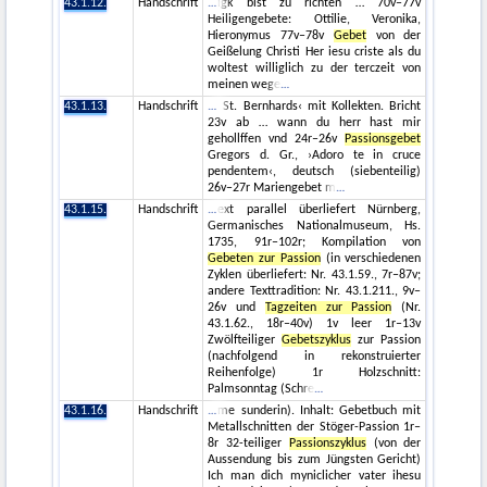
43.1.12.
Handschrift
igk bist zu richten … 70v–77v
Heiligengebete: Ottilie, Veronika,
Hieronymus 77v–78v
Gebet
von der
Geißelung Christi Her iesu criste als du
woltest williglich zu der terczeit von
meinen wege
43.1.13.
Handschrift
St. Bernhards‹ mit Kollekten. Bricht
23v ab … wann du herr hast mir
gehollffen vnd 24r–26v
Passionsgebet
Gregors d. Gr., ›Adoro te in cruce
pendentem‹, deutsch (siebenteilig)
26v–27r Mariengebet m
43.1.15.
Handschrift
ext parallel überliefert Nürnberg,
Germanisches Nationalmuseum, Hs.
1735, 91r–102r; Kompilation von
Gebeten zur Passion
(in verschiedenen
Zyklen überliefert: Nr. 43.1.59., 7r–87v;
andere Texttradition: Nr. 43.1.211., 9v–
26v und
Tagzeiten zur Passion
(Nr.
43.1.62., 18r–40v) 1v leer 1r–13v
Zwölfteiliger
Gebetszyklus
zur Passion
(nachfolgend in rekonstruierter
Reihenfolge) 1r Holzschnitt:
Palmsonntag (Schre
43.1.16.
Handschrift
me sunderin). Inhalt: Gebetbuch mit
Metallschnitten der Stöger-Passion 1r–
8r 32-teiliger
Passionszyklus
(von der
Aussendung bis zum Jüngsten Gericht)
Ich man dich myniclicher vater ihesu