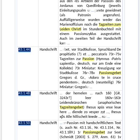
aus den ›65 Artikeln der Passion‹ des
Jordanus von Quedlinburg (jeweils
Einleitungspsalm un
garete gewidmet
(als Patronin angerufen).
Auffälligerweise wurden weder das
Marienoffizium noch die
Tagzeiten zum
Leiden Christi
im Stundenbuchteil mit
einem Passionszyklus ausgestattet.
Auch im zweiten Teil der Handschrift
kam
43.1.44.
Handschrift
ebet, vor Stadtkulisse, Spruchband De
propitiatio (?) et … peccatoris 73r–75v
Tagzeiten zur
Passion
(Hymnus ›Patris
sapientia‹, deutsch, nur am Ende eine
Kollekte) 73r Miniatur: Kreuzigung vor
Stadtkulisse 76r–78v
Passionsgebet
Gregors d. Gr., ›Adoro te in cruce
pendentem‹, deutsch (neunteilig) 76r
Miniatur: Gregorius
43.1.48.
Handschrift
der hemelen … nach 160 [GR.
3243r?] leer 160v–163r
Leidenskränzchen (anaphorisches
Tagzeitengebet
) Ihesus xpūs vnse leue
here … diende zo vesper zyt …, Ihesus
xp̄s Alle hillischeit knede … nac
43.1.50.
Handschrift
er-Passion mit handschriftlichem Text
(s. auch Nr. 43.1.16., Nr. 43.1.154., Nr.
43.1.189.) 1r
Passionsgebet
zur Sext
(Schmidt [2003] S. 279, Anm. 61) 1v