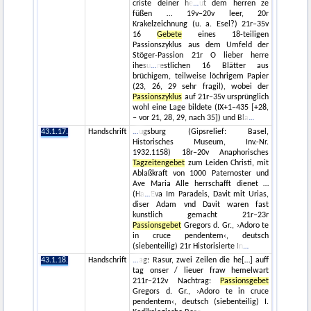
criste deiner he
ut dem herren ze
füßen … 19v–20v leer, 20r
Krakelzeichnung (u. a. Esel?) 21r–35v
16
Gebete
eines 18-teiligen
Passionszyklus aus dem Umfeld der
Stöger-Passion 21r O lieber herre
ihesu
restlichen 16 Blätter aus
brüchigem, teilweise löchrigem Papier
(23, 26, 29 sehr fragil), wobei der
Passionszyklus
auf 21r–35v ursprünglich
wohl eine Lage bildete (IX+1–435 [+28,
– vor 21, 28, 29, nach 35]) und Bla
43.1.17.
Handschrift
ugsburg (Gipsrelief: Basel,
Historisches Museum, Inv.-Nr.
1932.1158) 18r–20v Anaphorisches
Tagzeitengebet
zum Leiden Christi, mit
Ablaßkraft von 1000 Paternoster und
Ave Maria Alle herrschafft dienet …
(Ha
Eva Im Paradeis, Davit mit Urias,
diser Adam vnd Davit waren fast
kunstlich gemacht 21r–23r
Passionsgebet
Gregors d. Gr., ›Adoro te
in cruce pendentem‹, deutsch
(siebenteilig) 21r Historisierte In
43.1.18.
Handschrift
ag: Rasur, zwei Zeilen die he[…] auff
tag onser / lieuer fraw hemelwart
211r–212v Nachtrag:
Passionsgebet
Gregors d. Gr., ›Adoro te in cruce
pendentem‹, deutsch (siebenteilig) I.