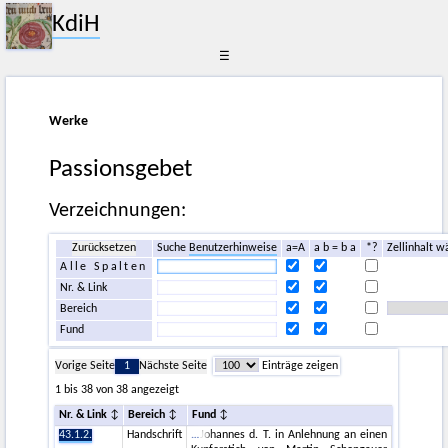
KdiH
☰
Werke
Passionsgebet
Verzeichnungen:
Zurücksetzen
Suche
Benutzerhinweise
a=A
a b = b a
*?
Zellinhalt w
Alle Spalten
Nr. & Link
Bereich
Fund
Vorige Seite
1
Nächste Seite
Einträge zeigen
1 bis 38 von 38 angezeigt
Nr. & Link
Bereich
Fund
43.1.2.
Handschrift
Johannes d. T. in Anlehnung an einen