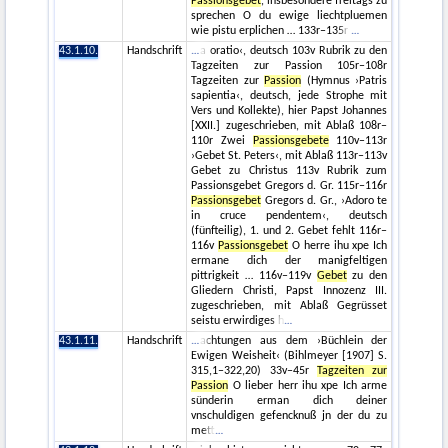
Passionsgebet
, insbesondere freitags zu
sprechen O du ewige liechtpluemen
wie pistu erplichen … 133r–135r
43.1.10.
Handschrift
a oratio‹, deutsch 103v Rubrik zu den
Tagzeiten zur Passion 105r–108r
Tagzeiten zur
Passion
(Hymnus ›Patris
sapientia‹, deutsch, jede Strophe mit
Vers und Kollekte), hier Papst Johannes
[XXII.] zugeschrieben, mit Ablaß 108r–
110r Zwei
Passionsgebete
110v–113r
›Gebet St. Peters‹, mit Ablaß 113r–113v
Gebet zu Christus 113v Rubrik zum
Passionsgebet Gregors d. Gr. 115r–116r
Passionsgebet
Gregors d. Gr., ›Adoro te
in cruce pendentem‹, deutsch
(fünfteilig), 1. und 2. Gebet fehlt 116r–
116v
Passionsgebet
O herre ihu xpe Ich
ermane dich der manigfeltigen
pittrigkeit … 116v–119v
Gebet
zu den
Gliedern Christi, Papst Innozenz III.
zugeschrieben, mit Ablaß Gegrüsset
seistu erwirdiges h
43.1.11.
Handschrift
achtungen aus dem ›Büchlein der
Ewigen Weisheit‹ (Bihlmeyer [1907] S.
315,1–322,20) 33v–45r
Tagzeiten zur
Passion
O lieber herr ihu xpe Ich arme
sünderin erman dich deiner
vnschuldigen gefencknuß jn der du zu
mett