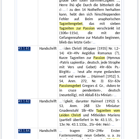
gnade Den toten barmherczigkeit …,
Herre ihū xp̄e Durch die bitterkeit die
du
d zu den 14 Nothelfern herhalten
kann, hebt den sich hinschleppenden
Fehler auf. Beim anaphorischen
Tagzeitengebet
, das mit sieben
Tagzeiten zur Passion
verschränkt ist
(106v–115v), die mit der
Gefangennahme zur Matutin beginnen,
blieb das letzte Gebet
43.1.61.
Handschrift
eiden Christi (Klapper [1935] Nr. I,2–
14) 43r–49v Aegidius Romanus (?),
Kurze Tagzeiten zur
Passion
(Hymnus
›Patris sapientia‹, deutsch, jede Strophe
mit Vers und Gebet) 49r–60v Ps.-
Birgitta
heut alle myne gedancken
wort vnd wercke … (Haimerl [1952] S.
54, Anm. 272, Nr. 3) 61r–63v
Passionsgebet
Gregors d. Gr., ›Adoro te
in cruce pendentem‹, deutsch
(neunteilig), mit Ablaß 61v Miniatur
43.1.62.
Handschrift
ltigkeit, darunter Haimerl (1952) S.
53, Anm. 268 12v Miniatur:
Gnadenstuhl 18r–40v
Tagzeiten vom
Leiden Christi
und Mitleiden Mariens
(partiell überliefert in Nr. 43.1.15., 1r–
13v; Nr. 43.1.133a., 25r–64r; Heide
43.1.64.
Handschrift
tragen 292r–296v Erster
Fastensonntag: neun Gebete, u. a. zu