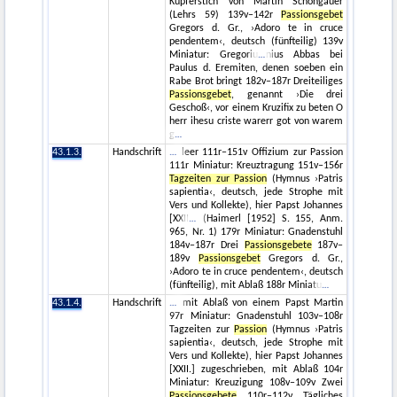
Kupferstich von Martin Schongauer
(Lehrs 59) 139v–142r
Passionsgebet
Gregors d. Gr., ›Adoro te in cruce
pendentem‹, deutsch (fünfteilig) 139v
Miniatur: Gregoriu
nius Abbas bei
Paulus d. Eremiten, denen soeben ein
Rabe Brot bringt 182v–187r Dreiteiliges
Passionsgebet
, genannt ›Die drei
Geschoß‹, vor einem Kruzifix zu beten O
herr ihesu criste warerr got von warem
g
43.1.3.
Handschrift
leer 111r–151v Offizium zur Passion
111r Miniatur: Kreuztragung 151v–156r
Tagzeiten zur Passion
(Hymnus ›Patris
sapientia‹, deutsch, jede Strophe mit
Vers und Kollekte), hier Papst Johannes
[XXII
(Haimerl [1952] S. 155, Anm.
965, Nr. 1) 179r Miniatur: Gnadenstuhl
184v–187r Drei
Passionsgebete
187v–
189v
Passionsgebet
Gregors d. Gr.,
›Adoro te in cruce pendentem‹, deutsch
(fünfteilig), mit Ablaß 188r Miniatu
43.1.4.
Handschrift
mit Ablaß von einem Papst Martin
97r Miniatur: Gnadenstuhl 103v–108r
Tagzeiten zur
Passion
(Hymnus ›Patris
sapientia‹, deutsch, jede Strophe mit
Vers und Kollekte), hier Papst Johannes
[XXII.] zugeschrieben, mit Ablaß 104r
Miniatur: Kreuzigung 108v–109v Zwei
Passionsgebete
110r–112v Tägliches