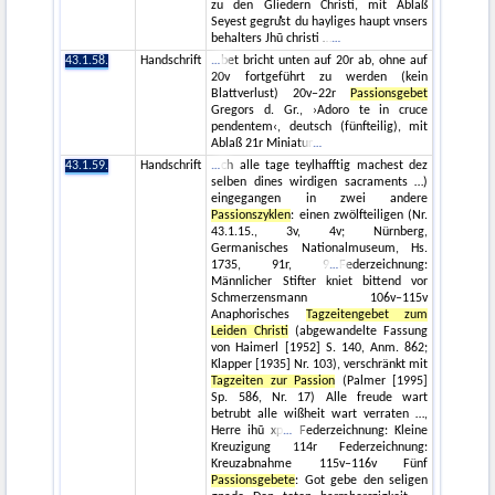
zu den Gliedern Christi, mit Ablaß
Seyest gegruͤst du hayliges haupt vnsers
behalters Jhū christi …
43.1.58.
Handschrift
bet bricht unten auf 20r ab, ohne auf
20v fortgeführt zu werden (kein
Blattverlust) 20v–22r
Passionsgebet
Gregors d. Gr., ›Adoro te in cruce
pendentem‹, deutsch (fünfteilig), mit
Ablaß 21r Miniatur
43.1.59.
Handschrift
ch alle tage teylhafftig machest dez
selben dines wirdigen sacraments …)
eingegangen in zwei andere
Passionszyklen
: einen zwölfteiligen (Nr.
43.1.15., 3v, 4v; Nürnberg,
Germanisches Nationalmuseum, Hs.
1735, 91r, 9
Federzeichnung:
Männlicher Stifter kniet bittend vor
Schmerzensmann 106v–115v
Anaphorisches
Tagzeitengebet zum
Leiden Christi
(abgewandelte Fassung
von Haimerl [1952] S. 140, Anm. 862;
Klapper [1935] Nr. 103), verschränkt mit
Tagzeiten zur Passion
(Palmer [1995]
Sp. 586, Nr. 17) Alle freude wart
betrubt alle wißheit wart verraten …,
Herre ihū xp
Federzeichnung: Kleine
Kreuzigung 114r Federzeichnung:
Kreuzabnahme 115v–116v Fünf
Passionsgebete
: Got gebe den seligen