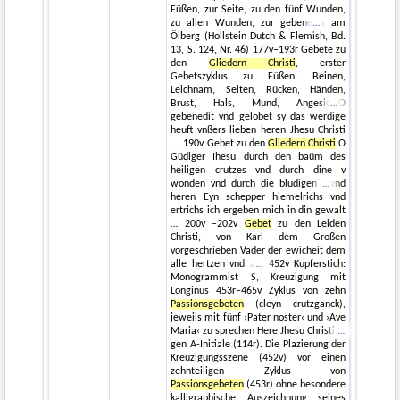
Füßen, zur Seite, zu den fünf Wunden,
zu allen Wunden, zur gebene
s am
Ölberg (Hollstein Dutch & Flemish, Bd.
13, S. 124, Nr. 46) 177v–193r Gebete zu
den
Gliedern Christi
, erster
Gebetszyklus zu Füßen, Beinen,
Leichnam, Seiten, Rücken, Händen,
Brust, Hals, Mund, Angesic
O
gebenedit vnd gelobet sy das werdige
heuft vnßers lieben heren Jhesu Christi
…, 190v Gebet zu den
Gliedern Christi
O
Güdiger Ihesu durch den baüm des
heiligen crutzes vnd durch dine v
wonden vnd durch die bludigen
vnd
heren Eyn schepper hiemelrichs vnd
ertrichs ich ergeben mich in din gewalt
… 200v –202v
Gebet
zu den Leiden
Christi, von Karl dem Großen
vorgeschrieben Vader der ewicheit dem
alle hertzen vnd a
452v Kupferstich:
Monogrammist S, Kreuzigung mit
Longinus 453r–465v Zyklus von zehn
Passionsgebeten
(cleyn crutzganck),
jeweils mit fünf ›Pater noster‹ und ›Ave
Maria‹ zu sprechen Here Jhesu Christi
gen A-Initiale (114r). Die Plazierung der
Kreuzigungsszene (452v) vor einen
zehnteiligen Zyklus von
Passionsgebeten
(453r) ohne besondere
kalligraphische Auszeichnung seines