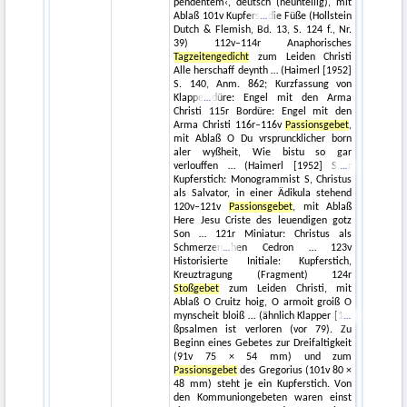
pendentem‹, deutsch (neunteilig), mit
Ablaß 101v Kupfers
die Füße (Hollstein
Dutch & Flemish, Bd. 13, S. 124 f., Nr.
39) 112v–114r Anaphorisches
Tagzeitengedicht
zum Leiden Christi
Alle herschaff deynth … (Haimerl [1952]
S. 140, Anm. 862; Kurzfassung von
Klappe
düre: Engel mit den Arma
Christi 115r Bordüre: Engel mit den
Arma Christi 116r–116v
Passionsgebet
,
mit Ablaß O Du vrspruncklicher born
aler wyßheit, Wie bistu so gar
verlouffen … (Haimerl [1952] S.
r
Kupferstich: Monogrammist S, Christus
als Salvator, in einer Ädikula stehend
120v–121v
Passionsgebet
, mit Ablaß
Here Jesu Criste des leuendigen gotz
Son … 121r Miniatur: Christus als
Schmerzen
hen Cedron … 123v
Historisierte Initiale: Kupferstich,
Kreuztragung (Fragment) 124r
Stoßgebet
zum Leiden Christi, mit
Ablaß O Cruitz hoig, O armoit groiß O
mynscheit bloiß … (ähnlich Klapper [1
ßpsalmen ist verloren (vor 79). Zu
Beginn eines Gebetes zur Dreifaltigkeit
(91v 75 × 54 mm) und zum
Passionsgebet
des Gregorius (101v 80 ×
48 mm) steht je ein Kupferstich. Von
den Kommuniongebeten waren einst