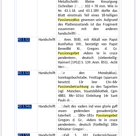
Metallschnitt: Kleine Kreuzigung
(Schreiber 23
g: 102 × 76 mm. Wie in
Nr. 43.1.16. und 43.1.189. dürfte das
Blatt einstmals Teil eines 18-teiligen
Passionszyklus
gewesen sein. Aufgrund
des Plattenzustands ist das Fragment
zusammen mit den anderen
handschriftlic
43.1.52.
Handschrift
, Anm. 858), mit Ablaß von Papst
Bonifatius VIII., bestätigt von Papst
Benedikt XI., Gregors d. Gr.
Passionsgebet
›Adoro te in cruce
pendentem‹, deutsch (siebenteilig;
Haimerl [1952] S. 139, Anm. 855), ›Acht
Verse
43.1.53.
Handschrift
für den Mondzyklus),
Sonntagsbuchstabe, Festtage (sparsam
besetzt) 13r leer 13v–66r
Passionsbetrachtung
zu den Tagzeiten
(vgl. München, Staatsbibliothek, Cgm
4883, 86r–101v) Einleitung 14r Sant
Pauls der
43.1.54a.
Handschrift
ijsheit des vaders ind vnse glorie gyff
vnsen gedencken genadenrijche
luterheit … 180v–181v
Passionsgebet
Gregors d. Gr., ›Adoro te in cruce
pendentem‹, deutsch (fünfteilig) 180v
Miniatur: Gregoriu
43.1.55.
Handschrift
enfall S. 161 Federzeichnung: