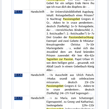
Gebet für ein seliges Ende Herre ihu
xpe Ich man dich des klopfens des
43.1.5.
Handschrift
der Universitätsbibliothek Augsburg.
Inhalt: Reisegebetbuch eines Prinzen?
1r Nachtrag:
Passionsgebet
Gregors d.
Gr., ›Adoro te in cruce pendentem‹,
deutsch (fünfteilig) 1v–5r Reisegebete,
daru
österreichisches Bindenschild, 2.,
3. Reichsadler?; 2.: Reichsadler?) 5r–7v
Drei Gnaden der
Passionsbetrachtung
:
Exempel und zwei Gebete 6r Miniatur:
Kreuztragender Christus 7v–10r
Mariengebete
na, wobei sich das
Jesuskind dem am Rand knienden
Prinzen zuwendet 40r leer 40v–62v
Tagzeiten zur Passion
, Papst Urban VI.
von dem heiligen geist … gesanndt, mit
Ablaß (auch in einem Gebetbuch König
Albrec
43.1.6.
Handschrift
20v Ausschnitt aus Ulrich Putsch,
›Modus orandi sub celebracione
missarum‹, deutsch 23r–23v
Passionsgebet
Gregors d. Gr., ›Adoro te
in cruce pendentem‹, deutsch
(fünfteilig) 24r–27r Fünf Segensgebe
43.1.9.
Handschrift
en zu Maria, zum Schutzengel,
Eigenapostel, zu Georg und Katharina),
Seelengebete 129v–133r