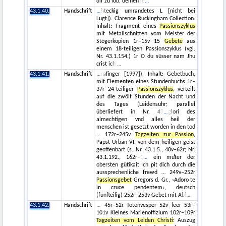
dir zuͦ lob, deinen le
43.1.40.
Handschrift
hteckig umrandetes L [nicht bei
Lugt]). Clarence Buckingham Collection.
Inhalt: Fragment eines
Passionszyklus
mit Metallschnitten vom Meister der
Stögerkopien 1r–15v 15
Gebete
aus
einem 18-teiligen Passionszyklus (vgl.
Nr. 43.1.154.) 1r O du süsser nam Jhu
crist ich
43.1.41.
Handschrift
rafinger [1997]). Inhalt: Gebetbuch,
mit Elementen eines Stundenbuchs 1r–
37r 24-teiliger
Passionszyklus
, verteilt
auf die zwölf Stunden der Nacht und
des Tages (Leidensuhr; parallel
überliefert in Nr. 43
glori des
almechtigen vnd alles heil der
menschen ist gesetzt worden in den tod
… 172r–245v
Tagzeiten zur Passion
,
Papst Urban VI. von dem heiligen geist
geoffenbart (s. Nr. 43.1.5., 40v–62r; Nr.
43.1.192., 162r–1
ein muͦter der
obersten gütikait Ich pit dich durch die
aussprechenliche frewd … 249v–252r
Passionsgebet
Gregors d. Gr., ›Adoro te
in cruce pendentem‹, deutsch
(fünfteilig) 252r–253v Gebet mit Abl
43.1.42.
Handschrift
45r–52r Totenvesper 52v leer 53r–
101v Kleines Marienoffizium 102r–109r
Tagzeiten vom Leiden Christi
: Auszug