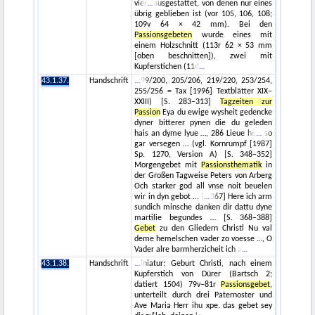
vier
ausgestattet, von denen nur eines
übrig geblieben ist (vor 105, 106, 108;
109v 64 × 42 mm). Bei den
Passionsgebeten
wurde eines mit
einem Holzschnitt (113r 62 × 53 mm
[oben beschnitten]), zwei mit
Kupferstichen (114
43.1.37.
Handschrift
99/200, 205/206, 219/220, 253/254,
255/256 = Tax [1996] Textblätter XIX–
XXIII) [S. 283–313]
Tagzeiten zur
Passion
Eya du ewige wysheit gedencke
dyner bitterer pynen die du geleden
hais an dyme lyue …, 286 Lieue he
so
gar versegen … (vgl. Kornrumpf [1987]
Sp. 1270, Version A) [S. 348–352]
Morgengebet mit
Passionsthematik
in
der Großen Tagweise Peters von Arberg
Och starker god all vnse noit beuelen
wir in dyn gebot … (
367] Here ich arm
sundich minsche danken dir dattu dyne
martilie begundes … [S. 368–388]
Gebet
zu den Gliedern Christi Nu val
deme hemelschen vader zo voesse …, O
Vader alre barmherzicheit ich a
43.1.38.
Handschrift
iniatur: Geburt Christi, nach einem
Kupferstich von Dürer (Bartsch 2;
datiert 1504) 79v–81r
Passionsgebet
,
unterteilt durch drei Paternoster und
Ave Maria Herr ihu xpe. das gebet sey