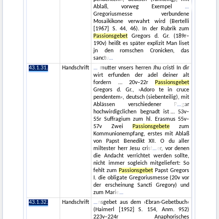
Ablaß, vorweg Exempel
Gregoriusmesse verbundene
Mosaikikone verwahrt wird (Bertelli
[1967] S. 44, 46). In der Rubrik zum
Passionsgebet
Gregors d. Gr. (189r–
190v) heißt es später explizit Man liset
jn den romschen Cronicken, das
sanctu
43.1.31.
Handschrift
mutter vnsers herren Jhu cristi In dir
wirt erfunden der adel deiner alt
fordern … 20v–22r
Passionsgebet
Gregors d. Gr., ›Adoro te in cruce
pendentem‹, deutsch (siebenteilig), mit
Ablässen verschiedener P
gar
hochwirdigclichen begnadt ist … 53v–
55r Suffragium zum hl. Erasmus 55v–
57v Zwei
Passionsgebete
zum
Kommunionempfang, erstes mit Ablaß
von Papst Benedikt XII. O du aller
miltester herr Jesu crist
er, vor denen
die Andacht verrichtet werden sollte,
nicht immer sogleich mitgeliefert: So
fehlt zum
Passionsgebet
Papst Gregors
I. die obligate Gregoriusmesse (20v vor
der erscheinung Sancti Gregory) und
zum Marie
43.1.32.
Handschrift
nsgebet aus dem ›Ebran-Gebetbuch‹
(Haimerl [1952] S. 154, Anm. 952)
223v–224r Anaphorisches