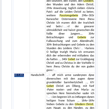
den Seufzern, den Tränen, den
Gliedern
,
den Wunden und den Adern Christi,
294v Anweisung, täglich sieben ›Gloria
Patri‹ auf die Leiden Christi zu beten,
weitere
Passionsgebete
296v–303r
Karwoche: Osternovene Here Jhesu
Christe ich manen dich der truricheit
vnd betrub
pel der gewarer
oitmoidicheit vnd haisst geweschen die
foiße diner jungern…, 304v
Betrachtungen und
Gebete
zur
Fußwaschung und zum Abendmahl,
309r Betrachtungen und Gebete zu den
Stunden des Leidens Christi
Mariens
O heilige trurigh Maria Ich ermanen
dich der erbermden vnd mitlydens das
du hattes …, 340r
Gebet
zur Grablegung
Christi und zu Christus in der Vorhölle O
here Jhesu Christe du der von guden
gerech
43.1.65.
Handschrift
h uff mich arme sunderynen dyne
dienerschen mit den augen dyner
grundeloißer barmhertzicheit …, 67r
Gebet
Christi am Ölberg‚ mit fünf
›Pater noster‹ und ›Ave Maria‹ zu
sprechen Here hiemelscher vader ich
b
ncien begeren ich zo intfangen dynen
heiligen frone licham … 164v–169v
Sieben Gebete zu den
Gliedern Christi
,
zum Haupt, zu den Händen, zu den