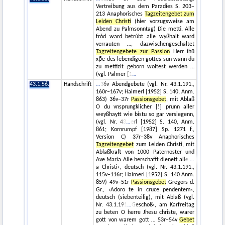
Vertreibung aus dem Paradies S. 203–
213 Anaphorisches
Tagzeitengebet zum
Leiden Christi
(hier vorzugsweise am
Abend zu Palmsonntag) Die metti. Alle
fród ward betrúbt alle wyßhait ward
verrauten …, dazwischengeschaltet
Tagzeitengebete zur Passion
Herr ihū
xp̄e des lebendigen gottes sun wann du
zu mettizit geborn woltest werden …
(vgl. Palmer [1
43.1.56.
Handschrift
36v Abendgebete (vgl. Nr. 43.1.191.,
160r–167v; Haimerl [1952] S. 140, Anm.
863) 36v–37r
Passionsgebet
, mit Ablaß
O du vnsprungklicher [!] prunn aller
weyßhaytt wie bistu so gar versiegenn,
(vgl. Nr. 43
erl [1952] S. 140, Anm.
861; Kornrumpf [1987] Sp. 1271 f.,
Version C) 37r–38v Anaphorisches
Tagzeitengebet
zum Leiden Christi, mit
Ablaßkraft von 1000 Paternoster und
Ave Maria Alle herschafft dienett alle
a Christi‹, deutsch (vgl. Nr. 43.1.191.,
115v–116r; Haimerl [1952] S. 140 Anm.
859) 49v–51r
Passionsgebet
Gregors d.
Gr., ›Adoro te in cruce pendentem‹,
deutsch (siebenteilig), mit Ablaß (vgl.
Nr. 43.1.191
Geschoß‹, am Karfreitag
zu beten O herre Jhesu christe, warer
gott von warem gott … 53r–54v
Gebet