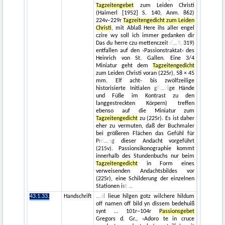
Tagzeitengebet
zum Leiden Christi
(Haimerl [1952] S. 140, Anm. 862)
224v–229r
Tagzeitengedicht zum Leiden
Christi
, mit Ablaß Here ihs aller engel
czire wy soll ich immer gedanken dir
Das du herre czu mettenczeit d
9, 319)
entfallen auf den ›Passionstraktat‹ des
Heinrich von St. Gallen. Eine 3/4
Miniatur geht dem
Tagzeitengedicht
zum Leiden Christi voran (225r), 58 × 45
mm. Elf acht- bis zwölfzeilige
historisierte Initialen gli
zige Hände
und Füße im Kontrast zu den
langgestreckten Körpern) treffen
ebenso auf die Miniatur zum
Tagzeitengedicht
zu (225r). Es ist daher
eher zu vermuten, daß der Buchmaler
bei größeren Flächen das Gefühl für
Pro
ng dieser Andacht vorgeführt
(215v). Passionsikonographie kommt
innerhalb des Stundenbuchs nur beim
Tagzeitengedicht
in Form eines
verweisenden Andachtsbildes vor
(225r), eine Schilderung der einzelnen
Stationen ist
43.1.33.
Handschrift
al lieue hilgen gotz wilchere hildum
off namen off bild yn dissem bedehuiß
synt … 101r–104r
Passionsgebet
Gregors d. Gr., ›Adoro te in cruce