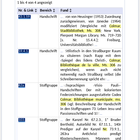
1 bis 4 von 4 angezeigt
Nr. & Link
Bereich
Fund
43.1.59.
Handschrift
, von von Heusinger (1953) Zuordnung
zurückgewiesen, von Jänecke (1964)
modifiziert (Vergleiche mit
Colmar,
Stadtbibliothek, Ms. 306
; New York,
Pierpont Morgan Library, Ms. 719–720
[s. Nr. 15.4.4.]; Freiburg,
Universitätsbibliothek,
59.4.1.
Handschrift
. Stilistisch in den Straßburger Raum
zu situieren (nach Rapp mit dem
›Spiegel des lidens Christi‹,
Colmar,
Bibliothèque de la ville, Ms. 306
zu
vergleichen), wenn auch nicht
notwendig nach Straßburg selbst (die
Schreibernennung spricht eher
62a.
Stoffgruppe
schsprachigen ›Visio Pauli‹-
Handschriften. Der mit kolorierten
Federzeichnungen ausgestattete Codex
Colmar, Bibliothèque municipale, ms.
306
(vgl. Beschreibung der Handschrift
in den Stoffgruppen 73. Leben Jesu und
Passionsschriften und 100
103.
Stoffgruppe
der Kanzel Nr. 67.2.3., 1* Bruder
Berthold, Autorbild Nr. 67.11.1., 140r
Prediger auf der Kanzel
Nr.
73.9.1.,
263ra Antichrist predigt
Klosterschwestern, Männern und