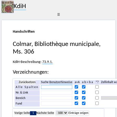
KdiH
☰
Handschriften
Colmar, Bibliothèque municipale,
Ms. 306
KdiH-Beschreibung:
73.9.1.
Verzeichnungen:
Zurücksetzen
Suche
Benutzerhinweise
a=A
a b = b a
*?
Zellinhalt w
Alle Spalten
Nr. & Link
Bereich
Fund
Vorige Seite
1
Nächste Seite
Einträge zeigen