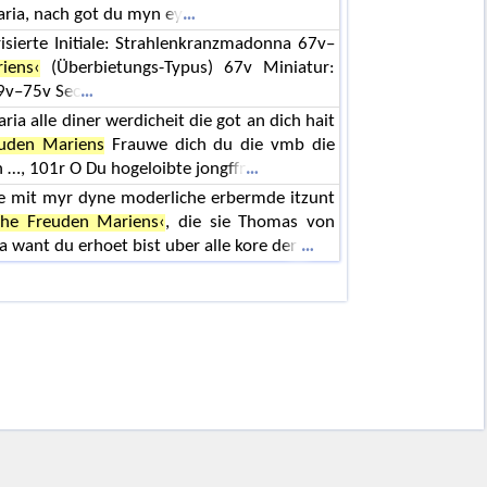
aria, nach got du myn ey
isierte Initiale: Strahlenkranzmadonna 67v–
iens‹
(Überbietungs-Typus) 67v Miniatur:
69v–75v Sec
a alle diner werdicheit die got an dich hait
euden Mariens
Frauwe dich du die vmb die
n …, 101r O Du hogeloibte jongffr
oe mit myr dyne moderliche erbermde itzunt
che Freuden Mariens‹
, die sie Thomas von
 want du erhoet bist uber alle kore der