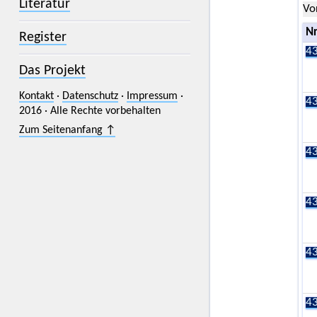
Literatur
Vo
Nr
Register
43
Das Projekt
Kontakt
·
Datenschutz
·
Impressum
·
43
2016 · Alle Rechte vorbehalten
Zum Seitenanfang ↑
43
43
43
43