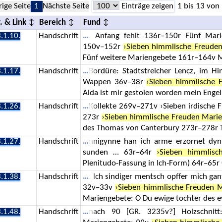
rige Seite
1
Nächste Seite
Einträge zeigen
1 bis 13 von
. & Link
Bereich
Fund
.1.10.
Handschrift
. Anfang fehlt 136r–150r Fünf Mari
150v–152r
›Sieben himmlische Freude
Fünf weitere Mariengebete 161r–164v 
.1.17.
Handschrift
Bordüre: Stadtstreicher Lencz, im 
Wappen 36v–38r
›Sieben himmlische 
Alda ist mir gestolen worden mein Engel 
.1.26.
Handschrift
Kollekte 269v–271v ›Sieben irdische 
273r
›Sieben himmlische Freuden Marie
des Thomas von Canterbury 273r–278r 
.1.27.
Handschrift
nnigynne han ich arme erzornet dyn
sunden … 63r–64r
›Sieben himmlisc
Plenitudo-Fassung in Ich-Form) 64r–65r 
.1.38.
Handschrift
. Ich sindiger mentsch opffer mich gan
32v–33v
›Sieben himmlische Freuden M
Mariengebete: O Du ewige tochter des e
.1.48.
Handschrift
nach 90 [GR. 3235v?] Holzschnitt