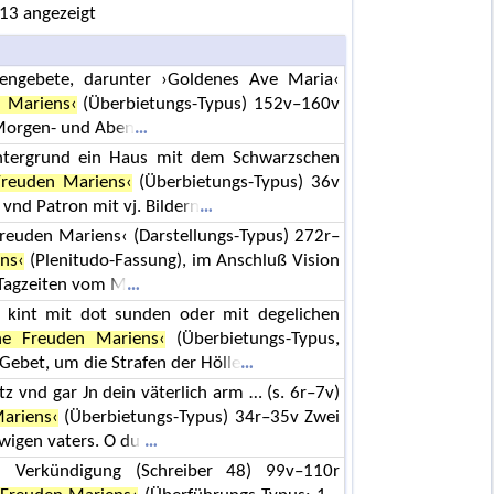
 13 angezeigt
engebete, darunter ›Goldenes Ave Maria‹
n Mariens‹
(Überbietungs-Typus) 152v–160v
Morgen- und Aben
Hintergrund ein Haus mit dem Schwarzschen
Freuden Mariens‹
(Überbietungs-Typus) 36v
vnd Patron mit vj. Bildern
Freuden Mariens‹ (Darstellungs-Typus) 272r–
ns‹
(Plenitudo-Fassung), im Anschluß Vision
Tagzeiten vom M
 kint mit dot sunden oder mit degelichen
he Freuden Mariens‹
(Überbietungs-Typus,
Gebet, um die Strafen der Hölle
tz vnd gar Jn dein väterlich arm … (s. 6r–7v)
ariens‹
(Überbietungs-Typus) 34r–35v Zwei
wigen vaters. O du
: Verkündigung (Schreiber 48) 99v–110r