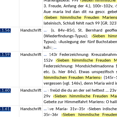
Mariengebete: 99v
›Sieben himmlische
3. Freude, Anfang der 4.), 100r–102v, 
Aue maria Ind dan dit na gescr. gebe
›Sieben himmlische Freuden Mariens
lateinisch, Schluß fehlt nach 99 [GR. 32
.1.56.
Handschrift
‹ (s. 84v–85r), St. Bernhard geoff
(Wiederfindungs-Typus);
›Sieben him
Typus); ›Auslegung der fünf Buchstabe
kuͤnig
.1.59.
Handschrift
143r Federzeichnung: Kreuzabnahme
152v
›Sieben himmlische Freuden M
Federzeichnung: Mondsichelmadonna 1
etc. (s. hier 84v). Etwas unspezifisch 
himmlischen Freuden Mariens‹
(145r–1
vergessen (vgl. 146v), denn Maria wird i
.1.60.
Handschrift
n freüd die du an der sel hettest … 2
29v
›Sieben himmlische Freuden Mar
Gebete zur Himmelfahrt Mariens: O hail
.1.61.
Handschrift
Ave Maria‹ 31v–35r ›Sieben irdisch
35r–36r
›Sieben himmlische Freude