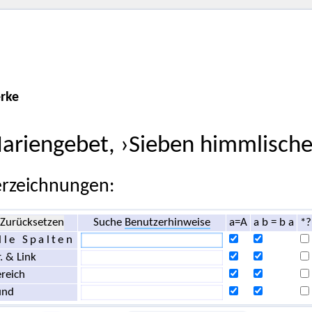
rke
ariengebet, ›Sieben himmlisch
rzeichnungen:
Zurücksetzen
Suche
Benutzerhinweise
a=A
a b = b a
*?
lle Spalten
. & Link
reich
und