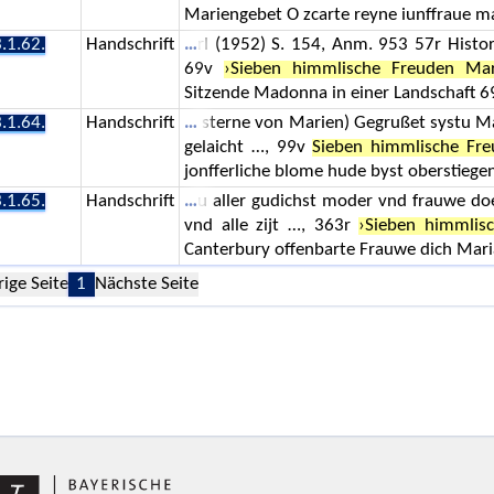
Mariengebet O zcarte reyne iunffraue m
.1.62.
Handschrift
rl (1952) S. 154, Anm. 953 57r Histor
69v
›Sieben himmlische Freuden Mar
Sitzende Madonna in einer Landschaft 
.1.64.
Handschrift
sterne von Marien) Gegrußet systu Mari
gelaicht …, 99v
Sieben himmlische Fr
jonfferliche blome hude byst oberstiege
.1.65.
Handschrift
u aller gudichst moder vnd frauwe d
vnd alle zijt …, 363r
›Sieben himmlis
Canterbury offenbarte Frauwe dich Maria
rige Seite
1
Nächste Seite