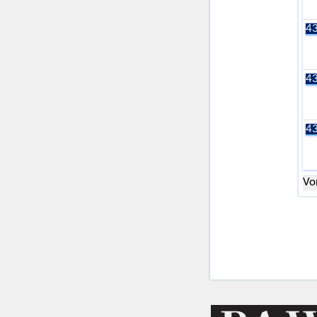
43
43
43
Vo