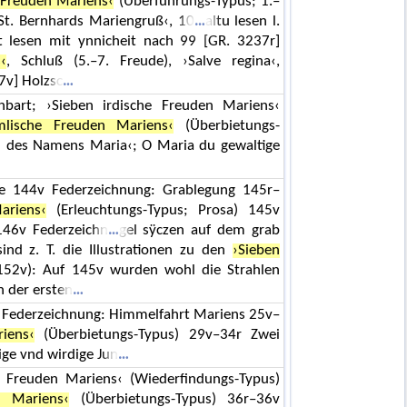
 Freuden Mariens‹
(Überführungs-Typus; 1.–
›St. Bernhards Mariengruß‹, 10
altu lesen l.
t lesen mit ynnicheit nach 99 [GR. 3237r]
‹
, Schluß (5.–7. Freude), ›Salve regina‹,
37v] Holzsc
enbart; ›Sieben irdische Freuden Mariens‹
mlische Freuden Mariens‹
(Überbietungs-
n des Namens Maria‹; O Maria du gewaltige
 144v Federzeichnung: Grablegung 145r–
ariens‹
(Erleuchtungs-Typus; Prosa) 145v
46v Federzeichn
gel sÿczen auf dem grab
sind z. T. die Illustrationen zu den
›Sieben
52v): Auf 145v wurden wohl die Strahlen
n der ersten
3v Federzeichnung: Himmelfahrt Mariens 25v–
iens‹
(Überbietungs-Typus) 29v–34r Zwei
ige vnd wirdige Jun
e Freuden Mariens‹ (Wiederfindungs-Typus)
n Mariens‹
(Überbietungs-Typus) 36r–36v