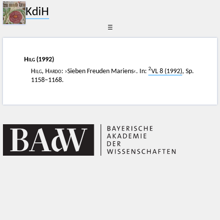
KdiH
☰
Hilg
(1992)
2
Hilg, Hardo
: ›Sieben Freuden Mariens‹. In:
VL 8 (1992)
, Sp.
1158–1168.