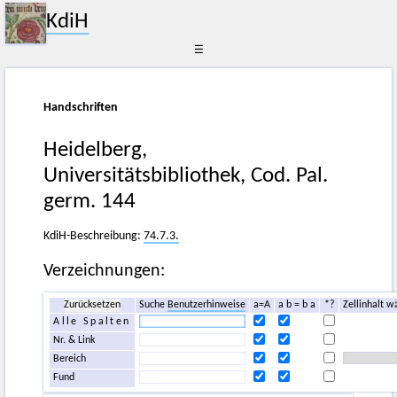
KdiH
☰
Handschriften
Heidelberg,
Universitätsbibliothek, Cod. Pal.
germ. 144
KdiH-Beschreibung:
74.7.3.
Verzeichnungen:
Zurücksetzen
Suche
Benutzerhinweise
a=A
a b = b a
*?
Zellinhalt w
Alle Spalten
Nr. & Link
Bereich
Fund