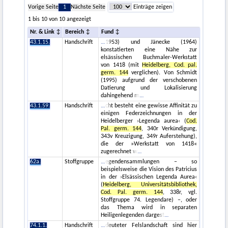
Vorige Seite
1
Nächste Seite
Einträge zeigen
1 bis 10 von 10 angezeigt
Nr. & Link
Bereich
Fund
43.1.15.
Handschrift
1953) und Jänecke (1964)
konstatierten eine Nähe zur
elsässischen Buchmaler-Werkstatt
von 1418 (mit
Heidelberg, Cod. pal.
germ. 144
verglichen). Von Schmidt
(1995) aufgrund der verschobenen
Datierung und Lokalisierung
dahingehend m
43.1.59.
Handschrift
cht besteht eine gewisse Affinität zu
einigen Federzeichnungen in der
Heidelberger ›Legenda aurea‹ (
Cod.
Pal. germ. 144
, 340r Verkündigung,
343v Kreuzigung, 349r Auferstehung),
die der »Werkstatt von 1418«
zugerechnet w
62a.
Stoffgruppe
egendensammlungen – so
beispielsweise die Vision des Patricius
in der ›Elsässischen Legenda Aurea‹
(
Heidelberg, Universitätsbibliothek,
Cod. Pal. germ. 144
, 338r, vgl.
Stoffgruppe 74. Legendare) –, oder
das Thema wird in separaten
Heiligenlegenden dargest
74.1.1.
Handschrift
deuteter Felslandschaft sind hier