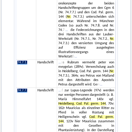
onskonzepte der beiden
Handschriftengruppen um den Cgm 6
(Nr. 74.7.7.) und den Cod. Pal. germ.
144 (
Nr.
74.7.3.) unterscheiden sich
elementar. Während im Münchner
Codex (so auch Nr. 74.7.8. und Nr.
74.7.
die Federzeichnungen in den
drei Handschriften aus der Lauber-
Werkstatt (Nr. 74.7.1., Nr. 74.7.2.,
Nr.
74.7.3.) den versierten Umgang des
auf Effizienz ausgelegten
Illustrationsvorgangs eines
Werkstattb
74.7.1.
Handschrift
as Rubrum vermerkt peter von
meygelan (289v). Verwechslung auch
in Heidelberg, Cod. Pal. germ. 144 (
Nr.
74.7.3.), 364v, wo Petrus von Mailand
mit den Attributen des Apostels
Petrus dargestellt wird. Gerv
74.7.7.
Handschrift
d zur Lupus-Legende (97v) werden
nur wenige Personen dargestellt (z. B.
Mariä Himmelfahrt 140v vgl.
Heidelberg, Cod. Pal. germ. 144
, 70v;
162r Mauricius als einzelner Ritter zu
Pferd in voller Rüstung mit
Heiligenschein vgl.
Cod. Pal. germ.
144
, 123v hier Mauricius zusammen
mit den Gesellen in
Phantasierüstung). In der Darstellung