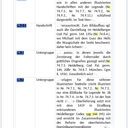
wie in allen anderen illustrierten
Handschriften mit der Legende (
Nr.
74.7.3., Nr. 74.7.7., Nr. 74.9.2., Nr.
74.9.3., Nr. 74.9.11.) schlafend
dargestellt, im Text hierzu
74.2.2.
Handschrift
herausstreckt. Zum Bildaufbau vgl.
auch die Darstellung im Heidelberger
Cod. Pal. germ. 144, 135v (
Nr.
74.6.4.),
wo Michael mit dem Guss des Heils
die Waagschale der Seele beschwert,
daher kein Schwert
74.3.
Untergruppe
a aurea‹, in denen jeweils die
Zerstörung der Folterräder durch
göttliches Eingreifen gezeigt wird (
Nr.
74.7.3. Heidelberg, Cod. Pal. germ.
144, 208r; Nr. 74.6.7. München, Cgm
6, 193r). Gewöhnlich wird K
74.7.
Untergruppe
Vorlagen für diese seltener
illustrierten Textteile (nicht illustriert
in Nr. 74.7.1., Nr. 74.7.2.,
Nr.
74.7.3.,
nur eine Bildlücke für Legende Nr. 36
in Nr. 74.7.4., in Nr. 74.7.5. ist der Text
nicht üb
he Überlieferung setzt erst
mit dem 1419 in Straßburg
entstandenen illustrierten
Heidelberger Codex
cpg 144
(H1) ein
und erreicht im Zusammenhang mit
der Reform der oberrheinischen
Dominikanerinnenklöster un