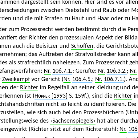
ammen dargestellt sein können. Hier sind es vor alle
terscheidungen zwischen Diebstahl und Raub oder Mord
rden und die mit Strafen zu Haut und Haar oder zu H
der zum Prozessrecht werden bestimmt durch die Person
antiert der
Richter
den prozessualen Aspekt der Bilda
nnen auch die Beisitzer und
Schöffen
, die Gerichtsbo
rnehmen; das Auftreten der Strafvollstrecker kann al
des als strafrechtlich nahelegen. Zum Prozessrecht g
efangsverfahren:
Nr.
106.7.1.
; Gerüfte:
Nr.
106.3.2.
;
Nr.
r
Zweikampf
vor Gericht (
Nr.
106.4.5.
;
Nr.
106.7.1.
). An
nen der
Richter
im Regelfall an seiner Kleidung und de
erkennen ist (
Hüpper
[1993]
S. 159f.), sind die
Richter
in
htshandschriften nicht so leicht zu identifizieren. Die
rzustellen, wie sich auch bei den Prozessbüchern (Un
rstellungsweise des
›Sachsenspiegels‹
hat aber durcha
eingewirkt (Richter sitzt auf dem Richterstuhl:
Nr.
106