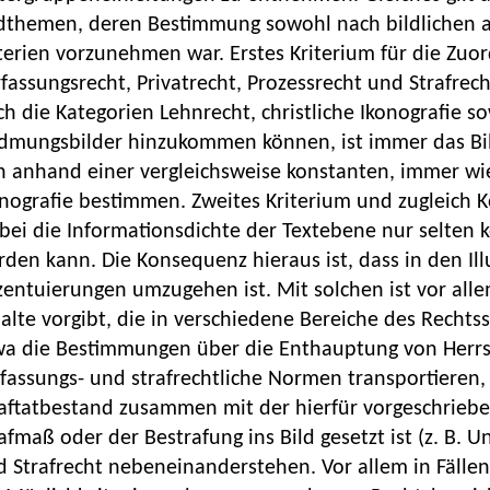
ldthemen, deren Bestimmung sowohl nach bildlichen 
terien vorzunehmen war. Erstes Kriterium für die Zu
fassungsrecht, Privatrecht, Prozessrecht und Strafrech
h die Kategorien Lehnrecht, christliche Ikonografie 
dmungsbilder hinzukommen können, ist immer das Bil
ch anhand einer vergleichsweise konstanten, immer w
nografie bestimmen. Zweites Kriterium und zugleich Ko
ei die Informationsdichte der Textebene nur selten 
den kann. Die Konsequenz hieraus ist, dass in den Il
zentuierungen umzugehen ist. Mit solchen ist vor all
alte vorgibt, die in verschiedene Bereiche des Rechtss
wa die Bestimmungen über die Enthauptung von Herrs
fassungs- und strafrechtliche Normen transportieren, 
raftatbestand zusammen mit der hierfür vorgeschrie
afmaß oder der Bestrafung ins Bild gesetzt ist (z. B. 
 Strafrecht nebeneinanderstehen. Vor allem in Fällen