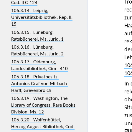
Tro
Cod. II G 124
re
106.3.14. Leipzig,
zum
Universitätsbibliothek, Rep. II.
15
Haa
106.3.15. Lüneburg,
auf
Ratsbücherei, Ms. Jurid. 1
rek
106.3.16. Lüneburg,
de
Ratsbücherei, Ms. Jurid. 2
Leh
106.3.17. Oldenburg,
106
Landesbibliothek, Cim I 410
106
106.3.18. Privatbesitz,
In 
Antonius Graf von Mirbach-
Harff, Grevenbroich
rel
106.3.19. Washington, The
ob
Library of Congress, Rare Books
Si
Division, Ms. 12
zu
106.3.20. Wolfenbüttel,
un
Herzog August Bibliothek, Cod.
Fäl