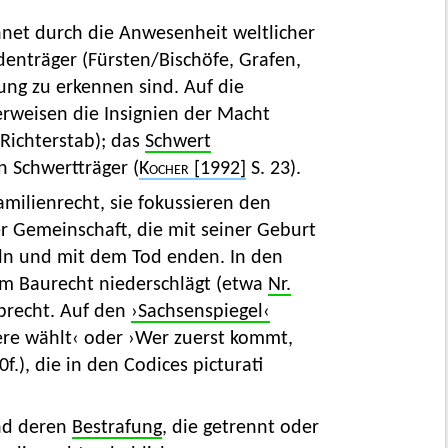
chnet durch die Anwesenheit weltlicher
denträger (Fürsten/Bischöfe, Grafen,
dung zu erkennen sind. Auf die
rweisen die Insignien der Macht
 Richterstab); das
Schwert
 Schwertträger (
Kocher
[1992]
S. 23).
Familienrecht, sie fokussieren den
 Gemeinschaft, die mit seiner Geburt
eln und mit dem Tod enden. In den
 im Baurecht niederschlägt (etwa
Nr.
rbrecht. Auf den
›Sachsenspiegel‹
gere wählt‹ oder ›Wer zuerst kommt,
f.), die in den Codices picturati
d deren
Bestrafung
, die getrennt oder