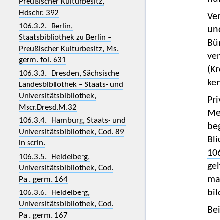
Preußischer Kulturbesitz,
Hdschr. 392
Ver
106.3.2. Berlin,
und
Staatsbibliothek zu Berlin –
Bür
Preußischer Kulturbesitz, Ms.
ve
germ. fol. 631
(Kr
106.3.3. Dresden, Sächsische
ke
Landesbibliothek – Staats- und
Universitätsbibliothek,
Pri
Mscr.Dresd.M.32
Me
106.3.4. Hamburg, Staats- und
be
Universitätsbibliothek, Cod. 89
Bli
in scrin.
106
106.3.5. Heidelberg,
geh
Universitätsbibliothek, Cod.
mah
Pal. germ. 164
bi
106.3.6. Heidelberg,
Universitätsbibliothek, Cod.
Bei
Pal. germ. 167