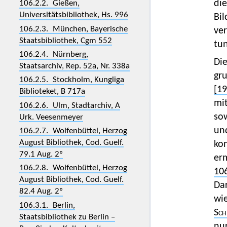
di
106.2.2. Gießen,
Universitätsbibliothek, Hs. 996
Bil
106.2.3. München, Bayerische
ve
Staatsbibliothek, Cgm 552
tu
106.2.4. Nürnberg,
Di
Staatsarchiv, Rep. 52a, Nr. 338a
gr
106.2.5. Stockholm, Kungliga
[19
Biblioteket, B 717a
mit
106.2.6. Ulm, Stadtarchiv, A
sow
Urk. Veesenmeyer
un
106.2.7. Wolfenbüttel, Herzog
August Bibliothek, Cod. Guelf.
kon
79.1 Aug. 2º
erm
106.2.8. Wolfenbüttel, Herzog
106
August Bibliothek, Cod. Guelf.
Da
82.4 Aug. 2º
wie
106.3.1. Berlin,
Sch
Staatsbibliothek zu Berlin –
nur