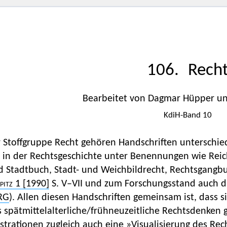
106. Rech
Bearbeitet von Dagmar Hüpper u
KdiH-Band 10
 Stoffgruppe Recht gehören Handschriften unterschie
 in der Rechtsgeschichte unter Benennungen wie Reich
d Stadtbuch, Stadt- und Weichbildrecht, Rechtsgangb
pitz
1 [1990]
S. V–VII und zum Forschungsstand auch di
RG
). Allen diesen Handschriften gemeinsam ist, dass sie
s spätmittelalterliche/frühneuzeitliche Rechtsdenken
ustrationen zugleich auch eine »Visualisierung des Rec