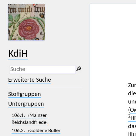
KdiH
🔎︎
_
(der Unterstrich) ist Platzhalter für
Erweiterte Suche
genau ein Zeichen.
Zur
%
(das Prozentzeichen) ist Platzhalter
die
Stoffgruppen
für kein, ein oder mehr als ein
Zeichen.
un
Untergruppen
(
Op
106.1. ›Mainzer
2
H
Reichslandfriede‹
da
106.2. ›Goldene Bulle‹
Ill