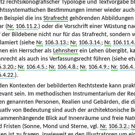
tz rechtsikonografischer Typologie und Textvorgabe b
chtssystematischen Bestimmungen immer wieder auch 
 Beispiel die ins
Strafrecht
gehörenden Abbildungen e
r (
Nr.
106.11.2.
) oder die Vorschrift einer Wüstung n
 der Bildebene nicht nur für das Strafrecht, sondern
lamiert (siehe
Nr.
106.3.13.
;
Nr.
106.3.14.
;
Nr.
106.11.4
nen ein Herrscher als
Lehnsherr
ein Lehen übergibt, ka
nrecht als auch ins Verfassungsrecht führen (siehe e
.3.20.
;
Nr.
106.4.5.
;
Nr.
106.4.8.
;
Nr.
106.4.9.
;
Nr.
106.4.
.4.22.
).
den Kontexten der bebilderten Rechtstexte kann prakt
evant sein. Im methodischen Instrumentarium der Rech
en genannten Personen, Realien und Gebärden, die di
tuativ von Bedeutung sind auch der architektonische 
sammenhängende Blick auf Innenräume und freie Natu
d Fristen (Sonne, Mond und Sterne, vgl.
Nr.
106.3.2.
;
N
len ist zu fragen, inwieweit es den Illustratoren um 