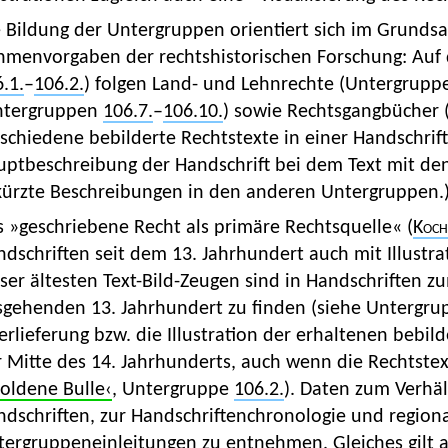
e Bildung der Untergruppen orientiert sich im Grunds
hmenvorgaben der rechtshistorischen Forschung: Auf 
.1.
–
106.2.
) folgen Land- und Lehnrechte (Untergrup
ntergruppen
106.7.
–
106.10.
) sowie Rechtsgangbücher
schiedene bebilderte Rechtstexte in einer Handschrift 
ptbeschreibung der Handschrift bei dem Text mit den
kürzte Beschreibungen in den anderen Untergruppen.
 »geschriebene Recht als primäre Rechtsquelle« (
Koch
dschriften seit dem 13. Jahrhundert auch mit Illustr
ser ältesten Text-Bild-Zeugen sind in Handschriften 
sgehenden 13. Jahrhundert zu finden (siehe Untergr
rlieferung bzw. die Illustration der erhaltenen bebil
 Mitte des 14. Jahrhunderts, auch wenn die Rechtstex
oldene Bulle‹
, Untergruppe
106.2.
). Daten zum Verhält
dschriften, zur Handschriftenchronologie und region
ergruppeneinleitungen zu entnehmen. Gleiches gilt au