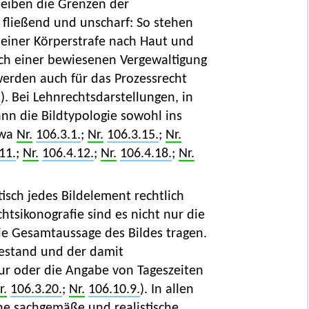
leiben die Grenzen der
fließend und unscharf: So stehen
iner Körperstrafe nach Haut und
ach einer bewiesenen Vergewaltigung
 werden auch für das Prozessrecht
.
). Bei Lehnrechtsdarstellungen, in
nn die Bildtypologie sowohl ins
twa
Nr.
106.3.1.
;
Nr.
106.3.15.
;
Nr.
11.
;
Nr.
106.4.12.
;
Nr.
106.4.18.
;
Nr.
isch jedes Bildelement rechtlich
tsikonografie sind es nicht nur die
e Gesamtaussage des Bildes tragen.
Bestand und der damit
r oder die Angabe von Tageszeiten
r.
106.3.20.
;
Nr.
106.10.9.
). In allen
eine sachgemäße und realistische