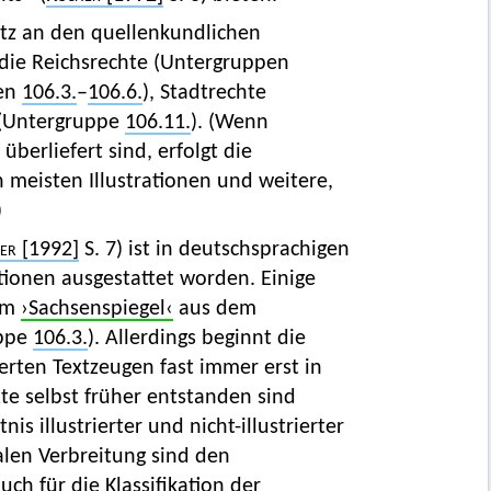
atz an den quellenkundlichen
die Reichsrechte (Untergruppen
pen
106.3.
–
106.6.
), Stadtrechte
 (Untergruppe
106.11.
). (Wenn
überliefert sind, erfolgt die
 meisten Illustrationen und weitere,
)
er
[1992]
S. 7) ist in deutschsprachigen
ationen ausgestattet worden. Einige
zum
›Sachsenspiegel‹
aus dem
uppe
106.3.
). Allerdings beginnt die
derten Textzeugen fast immer erst in
te selbst früher entstanden sind
nis illustrierter und nicht-illustrierter
alen Verbreitung sind den
ch für die Klassifikation der