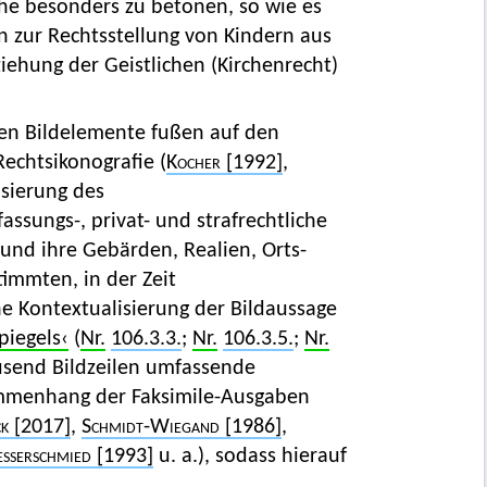
he besonders zu betonen, so wie es
n zur Rechtsstellung von Kindern aus
ehung der Geistlichen (Kirchenrecht)
den Bildelemente fußen auf den
Rechtsikonografie (
Kocher
[1992]
,
isierung des
assungs-, privat- und strafrechtliche
und ihre Gebärden, Realien, Orts-
immten, in der Zeit
e Kontextualisierung der Bildaussage
piegels‹
(
Nr.
106.3.3.
;
Nr.
106.3.5.
;
Nr.
ausend Bildzeilen umfassende
ammenhang der Faksimile-Ausgaben
ck
[2017]
,
Schmidt-Wiegand
[1986]
,
sserschmied
[1993]
u. a.), sodass hierauf