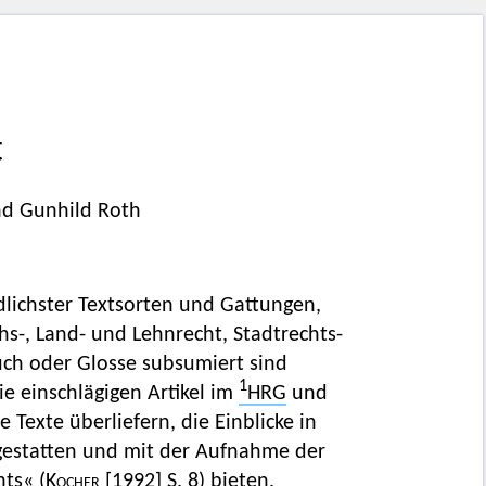
t
nd Gunhild Roth
dlichster Textsorten und Gattungen,
s-, Land- und Lehnrecht, Stadtrechts-
uch oder Glosse subsumiert sind
1
e einschlägigen Artikel im
HRG
und
 Texte überliefern, die Einblicke in
 gestatten und mit der Aufnahme der
hts« (
Kocher
[1992]
S. 8) bieten.