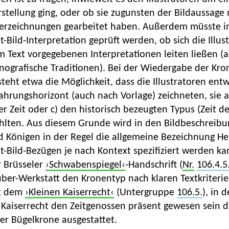
stellung ging, oder ob sie zugunsten der Bildaussage
erzeichnungen gearbeitet haben. Außerdem müsste in 
t-Bild-Interpretation geprüft werden, ob sich die Illu
 Text vorgegebenen Interpretationen leiten ließen (
nografische Traditionen). Bei der Wiedergabe der Kro
teht etwa die Möglichkeit, dass die Illustratoren en
ahrungshorizont (auch nach Vorlage) zeichneten, sie 
er Zeit oder c) den historisch bezeugten Typus (Zeit 
hlten. Aus diesem Grunde wird in den Bildbeschreibun
d Königen in der Regel die allgemeine Bezeichnung He
t-Bild-Bezügen je nach Kontext spezifiziert werden k
r Brüsseler
›Schwabenspiegel‹
-Handschrift (
Nr.
106.4.5
ber-Werkstatt den Kronentyp nach klaren Textkriteri
t dem
›Kleinen Kaiserrecht‹
(Untergruppe
106.5.
), in 
 Kaiserrecht den Zeitgenossen präsent gewesen sein d
er Bügelkrone ausgestattet.