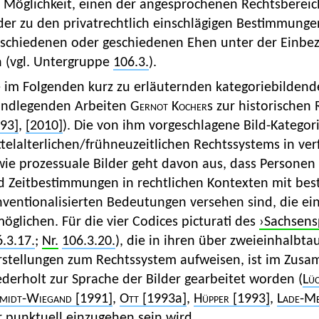
e Möglichkeit, einen der angesprochenen Rechtsbereic
der zu den privatrechtlich einschlägigen Bestimmunge
rschiedenen oder geschiedenen Ehen unter der Einbezi
n (vgl. Untergruppe
106.3.
).
e im Folgenden kurz zu erläuternden kategoriebilden
undlegenden Arbeiten
Gernot Kocher
s zur historischen 
93]
,
[2010]
). Die von ihm vorgeschlagene Bild-Kategor
telalterlichen/frühneuzeitlichen Rechtssystems in verf
ie prozessuale Bilder geht davon aus, dass Personen 
d Zeitbestimmungen in rechtlichen Kontexten mit best
ventionalisierten Bedeutungen versehen sind, die ein
öglichen. Für die vier Codices picturati des
›Sachsens
.3.17.
;
Nr.
106.3.20.
), die in ihren über zweieinhalbt
rstellungen zum Rechtssystem aufweisen, ist im Zus
derholt zur Sprache der Bilder gearbeitet worden (
Lü
midt-Wiegand
[1991]
,
Ott
[1993a]
,
Hüpper
[1993]
,
Lade-Me
 punktuell einzugehen sein wird.