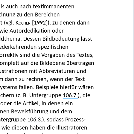
als auch nach textimmanenten
ordnung zu den Bereichen
t (vgl.
Kocher
[1992]
), zu denen dann
sowie Autordedikation oder
dthema. Dessen Bildbedeutung lässt
iederkehrenden spezifischen
rrektiv sind die Vorgaben des Textes,
komplett auf die Bildebene übertragen
lustrationen mit Abbreviaturen und
em dann zu rechnen, wenn der Text
ystems fallen. Beispiele hierfür wären
chern (z. B. Untergruppe
106.7.
), die
oder die Artikel, in denen ein
benen Beweisführung und dem
Untergruppe
106.3.
), sodass Prozess-
 wie diesen haben die Illustratoren