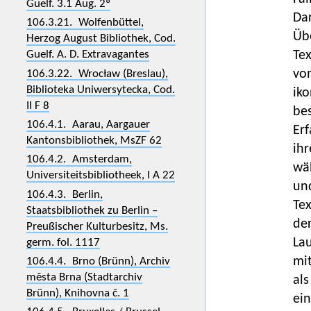
Guelf. 3.1 Aug. 2º
Dar
106.3.21. Wolfenbüttel,
Üb
Herzog August Bibliothek, Cod.
Tex
Guelf. A. D. Extravagantes
vom
106.3.22. Wrocław (Breslau),
Biblioteka Uniwersytecka, Cod.
iko
II F 8
bes
106.4.1. Aarau, Aargauer
Erf
Kantonsbibliothek, MsZF 62
ihr
106.4.2. Amsterdam,
wä
Universiteitsbibliotheek, I A 22
un
106.4.3. Berlin,
Tex
Staatsbibliothek zu Berlin –
de
Preußischer Kulturbesitz, Ms.
Lau
germ. fol. 1117
mi
106.4.4. Brno (Brünn), Archiv
města Brna (Stadtarchiv
als
Brünn), Knihovna č. 1
ein