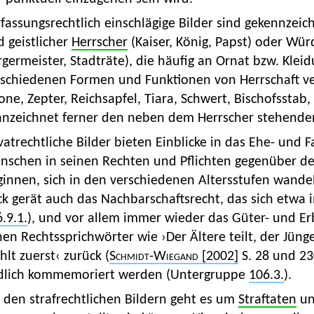
fassungsrechtlich einschlägige Bilder sind gekennzei
 geistlicher
Herrscher
(Kaiser, König, Papst) oder Wür
germeister, Stadträte), die häufig an Ornat bzw. Klei
rschiedenen Formen und Funktionen von Herrschaft ve
one, Zepter, Reichsapfel, Tiara, Schwert, Bischofsstab,
nnzeichnet ferner den neben dem Herrscher stehenden
vatrechtliche Bilder bieten Einblicke in das Ehe- und 
nschen in seinen Rechten und Pflichten gegenüber der
ginnen, sich in den verschiedenen Altersstufen wand
ck gerät auch das Nachbarschaftsrecht, das sich etwa
.9.1.
), und vor allem immer wieder das Güter- und E
en Rechtssprichwörter wie ›Der Ältere teilt, der Jün
lt zuerst‹ zurück (
Schmidt-Wiegand
[2002]
S. 28 und 230
ldlich kommemoriert werden (Untergruppe
106.3.
).
 den strafrechtlichen Bildern geht es um
Straftaten
un