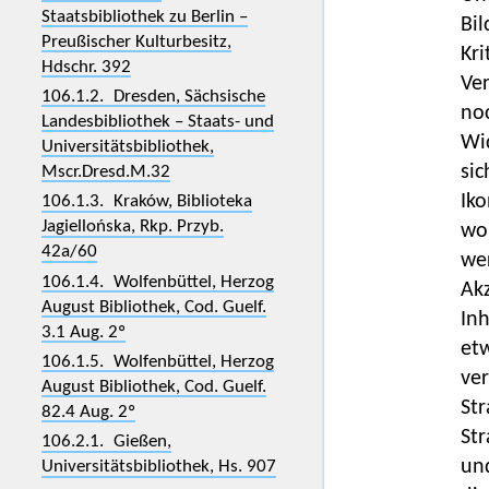
Staatsbibliothek zu Berlin –
Bi
Preußischer Kulturbesitz,
Kri
Hdschr. 392
Ver
106.1.2. Dresden, Sächsische
noc
Landesbibliothek – Staats- und
Wi
Universitätsbibliothek,
si
Mscr.Dresd.M.32
Iko
106.1.3. Kraków, Biblioteka
Jagiellońska, Rkp. Przyb.
wob
42a/60
wer
106.1.4. Wolfenbüttel, Herzog
Ak
August Bibliothek, Cod. Guelf.
Inh
3.1 Aug. 2º
et
106.1.5. Wolfenbüttel, Herzog
ver
August Bibliothek, Cod. Guelf.
St
82.4 Aug. 2º
Str
106.2.1. Gießen,
und
Universitätsbibliothek, Hs. 907