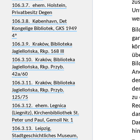
zus
106.3.7. ehem. Holstein,
Un
Privatbesitz Degen
we
106.3.8. København, Det
Kongelige Bibliotek, GKS 1949
Bil
4º
gar
106.3.9. Kraków, Biblioteka
kö
Jagiellońska, Rkp. 168 III
übe
106.3.10. Kraków, Biblioteka
Bil
Jagiellońska, Rkp. Przyb.
An
42a/60
de
106.3.11. Kraków, Biblioteka
de
Jagiellońska, Rkp. Przyb.
zu 
125/75
Rec
106.3.12. ehem. Legnica
(Liegnitz), Kirchenbibliothek St.
da
Peter und Paul, Gemoll Nr. 1
Da
106.3.13. Leipzig,
hin
Stadtgeschichtliches Museum,