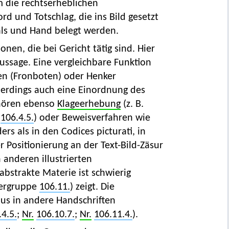
m die rechtserheblichen
 und Totschlag, die ins Bild gesetzt
als und Hand belegt werden.
en, die bei Gericht tätig sind. Hier
ussage. Eine vergleichbare Funktion
ten (Fronboten) oder Henker
lerdings auch eine Einordnung des
ehören ebenso
Klageerhebung
(z. B.
106.4.5.
) oder Beweisverfahren wie
ders als in den Codices picturati, in
r Positionierung an der Text-Bild-Zäsur
 anderen illustrierten
 abstrakte Materie ist schwierig
tergruppe
106.11.
) zeigt. Die
us in andere Handschriften
.4.5.
;
Nr.
106.10.7.
;
Nr.
106.11.4.
).