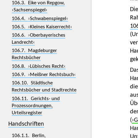
106.3. Eike von Repgow,
Di
›Sachsenspiegel‹
Ra
106.4. ›Schwabenspiegel‹
106
106.5. ›Kleines Kaiserrecht‹
(U
106.6. ›Oberbayerisches
ver
Landrecht‹
Hau
106.7. Magdeburger
Rechtsbücher
ge
106.8. ›Lübisches Recht‹
Das
106.9. ›Meißner Rechtsbuch‹
Han
106.10. Städtische
die
Rechtsbücher und Stadtrechte
au
106.11. Gerichts- und
Übe
Prozessordnungen,
der
Urteilsregister
(
›G
Handschriften
Han
106.1.1. Berlin,
Unt