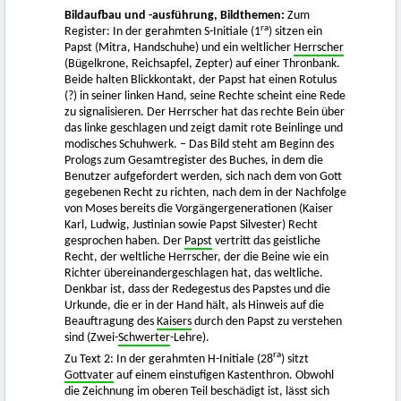
Bildaufbau und -ausführung, Bildthemen:
Zum
ra
Register: In der gerahmten S-Initiale (1
) sitzen ein
Papst (Mitra, Handschuhe) und ein weltlicher
Herrscher
(Bügelkrone, Reichsapfel, Zepter) auf einer Thronbank.
Beide halten Blickkontakt, der Papst hat einen Rotulus
(?) in seiner linken Hand, seine Rechte scheint eine Rede
zu signalisieren. Der Herrscher hat das rechte Bein über
das linke geschlagen und zeigt damit rote Beinlinge und
modisches Schuhwerk. – Das Bild steht am Beginn des
Prologs zum Gesamtregister des Buches, in dem die
Benutzer aufgefordert werden, sich nach dem von Gott
gegebenen Recht zu richten, nach dem in der Nachfolge
von Moses bereits die Vorgängergenerationen (Kaiser
Karl, Ludwig, Justinian sowie Papst Silvester) Recht
gesprochen haben. Der
Papst
vertritt das geistliche
Recht, der weltliche Herrscher, der die Beine wie ein
Richter übereinandergeschlagen hat, das weltliche.
Denkbar ist, dass der Redegestus des Papstes und die
Urkunde, die er in der Hand hält, als Hinweis auf die
Beauftragung des
Kaisers
durch den Papst zu verstehen
sind (Zwei-
Schwerter
-Lehre).
ra
Zu Text 2: In der gerahmten H-Initiale (28
) sitzt
Gottvater
auf einem einstufigen Kastenthron. Obwohl
die Zeichnung im oberen Teil beschädigt ist, lässt sich