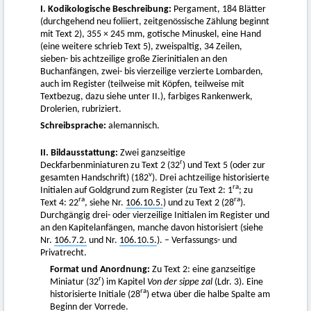
I. Kodikologische Beschreibung:
Pergament, 184 Blätter
(durchgehend neu foliiert, zeitgenössische Zählung beginnt
mit Text 2), 355 × 245 mm, gotische Minuskel, eine Hand
(eine weitere schrieb Text 5), zweispaltig, 34 Zeilen,
sieben- bis achtzeilige große Zierinitialen an den
Buchanfängen, zwei- bis vierzeilige verzierte Lombarden,
auch im Register (teilweise mit Köpfen, teilweise mit
Textbezug, dazu siehe unter II.), farbiges Rankenwerk,
Drolerien, rubriziert.
Schreibsprache:
alemannisch.
II. Bildausstattung:
Zwei ganzseitige
r
Deckfarbenminiaturen zu Text 2 (32
) und Text 5 (oder zur
v
gesamten Handschrift) (182
). Drei achtzeilige historisierte
ra
Initialen auf Goldgrund zum Register (zu Text 2: 1
; zu
ra
ra
Text 4: 22
, siehe Nr.
106.10.5.
) und zu Text 2 (28
).
Durchgängig drei- oder vierzeilige Initialen im Register und
an den Kapitelanfängen, manche davon historisiert (siehe
Nr.
106.7.2.
und Nr.
106.10.5.
). – Verfassungs- und
Privatrecht.
Format und Anordnung:
Zu Text 2: eine ganzseitige
r
Miniatur (32
) im Kapitel
Von der sippe zal
(Ldr. 3). Eine
ra
historisierte Initiale (28
) etwa über die halbe Spalte am
Beginn der Vorrede.