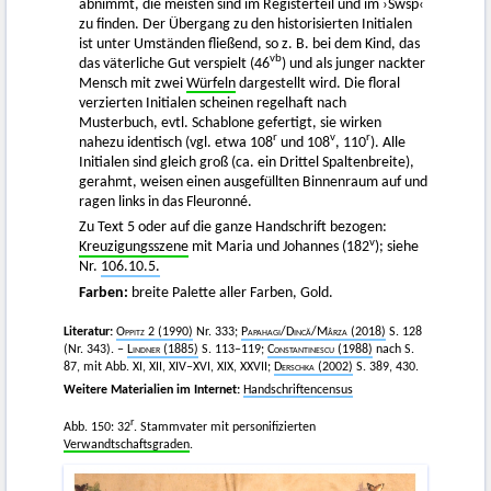
abnimmt, die meisten sind im Registerteil und im ›Swsp‹
zu finden. Der Übergang zu den historisierten Initialen
ist unter Umständen fließend, so z. B. bei dem Kind, das
vb
das väterliche Gut verspielt (46
) und als junger nackter
Mensch mit zwei
Würfeln
dargestellt wird. Die floral
verzierten Initialen scheinen regelhaft nach
Musterbuch, evtl. Schablone gefertigt, sie wirken
r
v
r
nahezu identisch (vgl. etwa 108
und 108
, 110
). Alle
Initialen sind gleich groß (ca. ein Drittel Spaltenbreite),
gerahmt, weisen einen ausgefüllten Binnenraum auf und
ragen links in das Fleuronné.
Zu Text 5 oder auf die ganze Handschrift bezogen:
v
Kreuzigungsszene
mit Maria und Johannes (182
); siehe
Nr.
106.10.5.
Farben:
breite Palette aller Farben, Gold.
Literatur:
Oppitz 2
(1990)
Nr. 333;
Papahagi/Dincă/Mârza
(2018)
S. 128
(Nr. 343). –
Lindner
(1885)
S. 113–119;
Constantinescu
(1988)
nach S.
87, mit Abb. XI, XII, XIV–XVI, XIX, XXVII;
Derschka
(2002)
S. 389, 430.
Weitere Materialien im Internet:
Handschriftencensus
r
Abb. 150: 32
. Stammvater mit personifizierten
Verwandtschaftsgraden
.