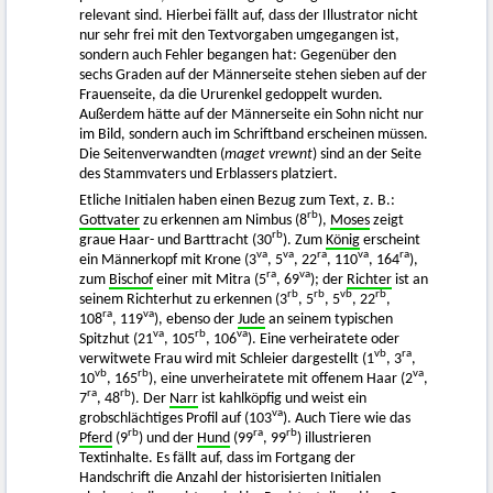
relevant sind. Hierbei fällt auf, dass der Illustrator nicht
nur sehr frei mit den Textvorgaben umgegangen ist,
sondern auch Fehler begangen hat: Gegenüber den
sechs Graden auf der Männerseite stehen sieben auf der
Frauenseite, da die Ururenkel gedoppelt wurden.
Außerdem hätte auf der Männerseite ein Sohn nicht nur
im Bild, sondern auch im Schriftband erscheinen müssen.
Die Seitenverwandten (
maget vrewnt
) sind an der Seite
des Stammvaters und Erblassers platziert.
Etliche Initialen haben einen Bezug zum Text, z. B.:
rb
Gottvater
zu erkennen am Nimbus (8
),
Moses
zeigt
rb
graue Haar- und Barttracht (30
). Zum
König
erscheint
va
va
ra
va
ra
ein Männerkopf mit Krone (3
, 5
, 22
, 110
, 164
),
ra
va
zum
Bischof
einer mit Mitra (5
, 69
); der
Richter
ist an
rb
rb
vb
rb
seinem Richterhut zu erkennen (3
, 5
, 5
, 22
,
ra
va
108
, 119
), ebenso der
Jude
an seinem typischen
va
rb
va
Spitzhut (21
, 105
, 106
). Eine verheiratete oder
vb
ra
verwitwete Frau wird mit Schleier dargestellt (1
, 3
,
vb
rb
va
10
, 165
), eine unverheiratete mit offenem Haar (2
,
ra
rb
7
, 48
). Der
Narr
ist kahlköpfig und weist ein
va
grobschlächtiges Profil auf (103
). Auch Tiere wie das
rb
ra
rb
Pferd
(9
) und der
Hund
(99
, 99
) illustrieren
Textinhalte. Es fällt auf, dass im Fortgang der
Handschrift die Anzahl der historisierten Initialen