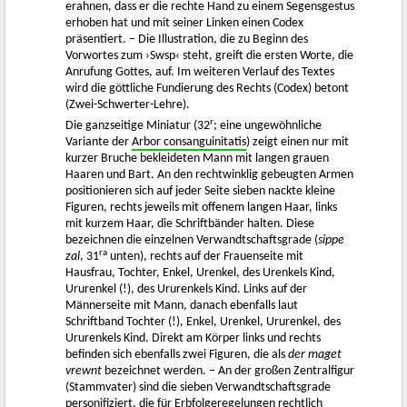
erahnen, dass er die rechte Hand zu einem Segensgestus
erhoben hat und mit seiner Linken einen Codex
präsentiert. – Die Illustration, die zu Beginn des
Vorwortes zum ›Swsp‹ steht, greift die ersten Worte, die
Anrufung Gottes, auf. Im weiteren Verlauf des Textes
wird die göttliche Fundierung des Rechts (Codex) betont
(Zwei-Schwerter-Lehre).
r
Die ganzseitige Miniatur (32
; eine ungewöhnliche
Variante der
Arbor consanguinitatis
) zeigt einen nur mit
kurzer Bruche bekleideten Mann mit langen grauen
Haaren und Bart. An den rechtwinklig gebeugten Armen
positionieren sich auf jeder Seite sieben nackte kleine
Figuren, rechts jeweils mit offenem langen Haar, links
mit kurzem Haar, die Schriftbänder halten. Diese
bezeichnen die einzelnen Verwandtschaftsgrade (
sippe
ra
zal
, 31
unten), rechts auf der Frauenseite mit
Hausfrau, Tochter, Enkel, Urenkel, des Urenkels Kind,
Ururenkel (!), des Ururenkels Kind. Links auf der
Männerseite mit Mann, danach ebenfalls laut
Schriftband Tochter (!), Enkel, Urenkel, Ururenkel, des
Ururenkels Kind. Direkt am Körper links und rechts
befinden sich ebenfalls zwei Figuren, die als
der maget
vrewnt
bezeichnet werden. – An der großen Zentralfigur
(Stammvater) sind die sieben Verwandtschaftsgrade
personifiziert, die für Erbfolgeregelungen rechtlich