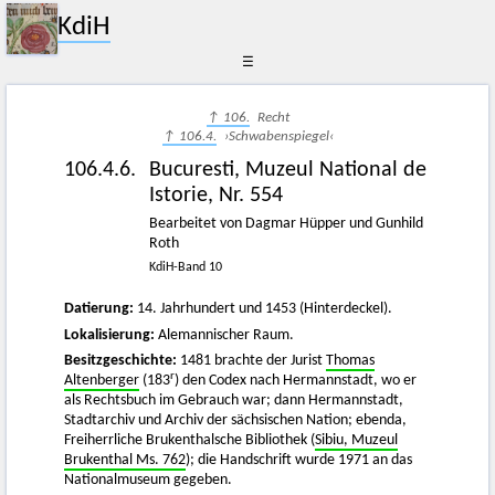
KdiH
☰
↑ 106.
Recht
↑ 106.4.
›Schwabenspiegel‹
106.4.6.
Bucuresti, Muzeul National de
Istorie, Nr. 554
Bearbeitet von Dagmar Hüpper und Gunhild
Roth
KdiH-Band 10
Datierung:
14. Jahrhundert und 1453 (Hinterdeckel).
Lokalisierung:
Alemannischer Raum.
Besitzgeschichte:
1481 brachte der Jurist
Thomas
r
Altenberger
(183
) den Codex nach Hermannstadt, wo er
als Rechtsbuch im Gebrauch war; dann Hermannstadt,
Stadtarchiv und Archiv der sächsischen Nation; ebenda,
Freiherrliche Brukenthalsche Bibliothek (
Sibiu, Muzeul
Brukenthal Ms. 762
); die Handschrift wurde 1971 an das
Nationalmuseum gegeben.