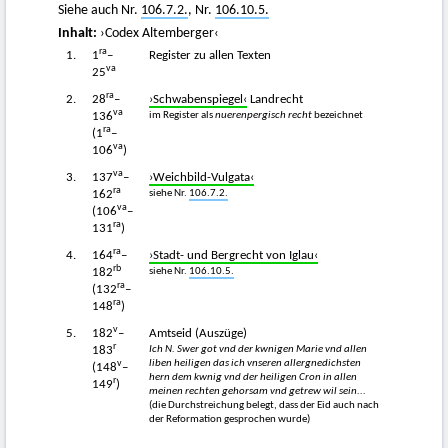
Siehe auch Nr.
106.7.2.
, Nr.
106.10.5.
Inhalt:
›Codex Altemberger‹
ra
1.
1
–
Register zu allen Texten
va
25
ra
2.
28
–
›Schwabenspiegel‹
Landrecht
va
im Register als
nuerenpergisch recht
bezeichnet
136
ra
(1
–
va
106
)
va
3.
137
–
›Weichbild-Vulgata‹
ra
siehe Nr.
106.7.2.
162
va
(106
–
ra
131
)
ra
4.
164
–
›Stadt- und Bergrecht von Iglau‹
rb
siehe Nr.
106.10.5.
182
ra
(132
–
ra
148
)
v
5.
182
–
Amtseid (Auszüge)
r
Ich N. Swer got
vnd der kwnigen Marie vnd allen
183
v
liben heiligen
das ich vnseren allergnedichsten
(148
–
hern dem kwnig vnd der heiligen Cron in allen
r
149
)
meinen rechten gehorsam vnd getrew wil sein...
(die Durchstreichung belegt, dass der Eid auch nach
der Reformation gesprochen wurde)