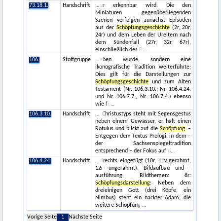
73.18.1.
Handschrift
ur erkennbar wird. Die den
Miniaturen gegenüberliegenden
Szenen verfolgen zunächst Episoden
aus der
Schöpfungsgeschichte
(2r, 20r,
24r) und dem Leben der Ureltern nach
dem Sündenfall (27r, 32r, 67r),
einschließlich des B
106.
Stoffgruppe
eben wurde, sondern eine
ikonografische Tradition weiterführte:
Dies gilt für die Darstellungen zur
Schöpfungsgeschichte
und zum Alten
Testament (Nr. 106.3.10.; Nr. 106.4.24.
und Nr. 106.7.7., Nr. 106.7.4.) ebenso
wie fü
106.3.10.
Handschrift
Christustyps steht mit Segensgestus
neben einem Gewässer, er hält einen
Rotulus und blickt auf die
Schöpfung
. –
Entgegen dem Textus Prologi, in dem –
der Sachsenspiegeltradition
entsprechend – der Fokus auf d
106.4.24.
Handschrift
drechts eingefügt (10r, 11v gerahmt,
12r ungerahmt). Bildaufbau und -
ausführung, Bildthemen: 8r:
Schöpfungsdarstellung
: Neben dem
dreieinigen Gott (drei Köpfe, ein
Nimbus) steht ein nackter Adam, die
weitere Schöpfung
Vorige Seite
1
Nächste Seite