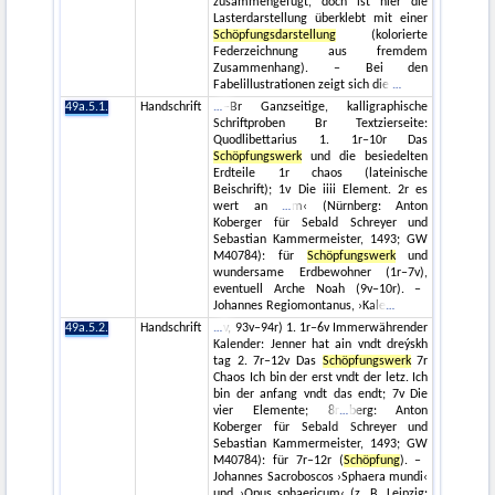
zusammengefügt, doch ist hier die
Lasterdarstellung überklebt mit einer
Schöpfungsdarstellung
(kolorierte
Federzeichnung aus fremdem
Zusammenhang). – Bei den
Fabelillustrationen zeigt sich die
49a.5.1.
Handschrift
–Br Ganzseitige, kalligraphische
Schriftproben Br Textzierseite:
Quodlibettarius 1. 1r–10r Das
Schöpfungswerk
und die besiedelten
Erdteile 1r chaos (lateinische
Beischrift); 1v Die iiii Element. 2r es
wert an
m‹ (Nürnberg: Anton
Koberger für Sebald Schreyer und
Sebastian Kammermeister, 1493; GW
M40784): für
Schöpfungswerk
und
wundersame Erdbewohner (1r–7v),
eventuell Arche Noah (9v–10r). –
Johannes Regiomontanus, ›Kale
49a.5.2.
Handschrift
v, 93v–94r) 1. 1r–6v Immerwährender
Kalender: Jenner hat ain vndt dreýskh
tag 2. 7r–12v Das
Schöpfungswerk
7r
Chaos Ich bin der erst vndt der letz. Ich
bin der anfang vndt das endt; 7v Die
vier Elemente; 8r
berg: Anton
Koberger für Sebald Schreyer und
Sebastian Kammermeister, 1493; GW
M40784): für 7r–12r (
Schöpfung
). –
Johannes Sacroboscos ›Sphaera mundi‹
und ›Opus sphaericum‹ (z. B. Leipzig: