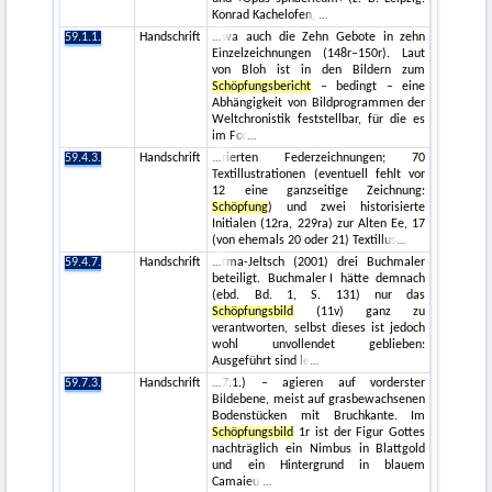
Konrad Kachelofen,
59.1.1.
Handschrift
wa auch die Zehn Gebote in zehn
Einzelzeichnungen (148r–150r). Laut
von Bloh ist in den Bildern zum
Schöpfungsbericht
– bedingt – eine
Abhängigkeit von Bildprogrammen der
Weltchronistik feststellbar, für die es
im For
59.4.3.
Handschrift
rierten Federzeichnungen; 70
Textillustrationen (eventuell fehlt vor
12 eine ganzseitige Zeichnung:
Schöpfung
) und zwei historisierte
Initialen (12ra, 229ra) zur Alten Ee, 17
(von ehemals 20 oder 21) Textillus
59.4.7.
Handschrift
rma-Jeltsch (2001) drei Buchmaler
beteiligt. Buchmaler I hätte demnach
(ebd. Bd. 1, S. 131) nur das
Schöpfungsbild
(11v) ganz zu
verantworten, selbst dieses ist jedoch
wohl unvollendet geblieben:
Ausgeführt sind le
59.7.3.
Handschrift
7.1.) – agieren auf vorderster
Bildebene, meist auf grasbewachsenen
Bodenstücken mit Bruchkante. Im
Schöpfungsbild
1r ist der Figur Gottes
nachträglich ein Nimbus in Blattgold
und ein Hintergrund in blauem
Camaieu