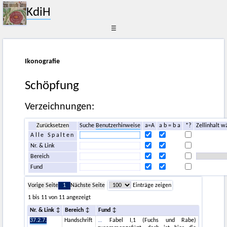
KdiH
☰
Ikonografie
Schöpfung
Verzeichnungen:
Zurücksetzen
Suche
Benutzerhinweise
a=A
a b = b a
*?
Zellinhalt w
Alle Spalten
Nr. & Link
Bereich
Fund
Vorige Seite
1
Nächste Seite
Einträge zeigen
1 bis 11 von 11 angezeigt
Nr. & Link
Bereich
Fund
37.2.7.
Handschrift
Fabel I,1 (Fuchs und Rabe)